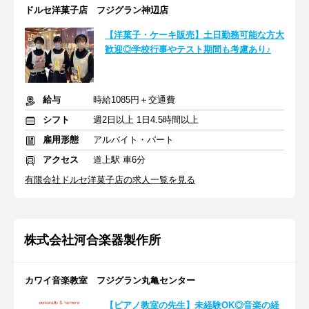
ドルセ洋菓子店 フジグラン神辺店
【洋菓子・ケーキ販売】土日勤務可能な方大
歓迎◎学校行事やテスト期間も考慮あり♪
給与
時給1085円＋交通費
シフト
週2日以上 1日4.5時間以上
雇用形態
アルバイト・パート
アクセス
道上駅 車6分
有限会社ドルセ洋菓子店の求人一覧を見る
株式会社河合楽器製作所
カワイ音楽教室 フジグラン丸亀センター
【ピアノ教室の先生】未経験OK◎音楽の経