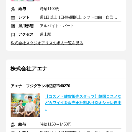
給与
時給1100円
シフト
週1日以上 1日4時間以上 シフト自由・自己申告
雇用形態
アルバイト・パート
アクセス
道上駅
株式会社スタジオアリスの求人一覧を見る
株式会社アエナ
アエナ フジグラン神辺店/340270
【コスメ・雑貨販売スタッフ】韓国コスメな
どカワイイを販売★社割あり◎オシャレ自由
♪
給与
時給1150～1450円