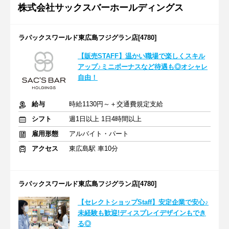
株式会社サックスバーホールディングス
ラパックスワールド東広島フジグラン店[4780]
【販売STAFF】温かい職場で楽しくスキル
アップ♪ミニボーナスなど待遇も◎オシャレ
自由！
給与
時給1130円～＋交通費規定支給
シフト
週1日以上 1日4時間以上
雇用形態
アルバイト・パート
アクセス
東広島駅 車10分
ラパックスワールド東広島フジグラン店[4780]
【セレクトショップStaff】安定企業で安心♪
未経験も歓迎!ディスプレイデザインもでき
る◎