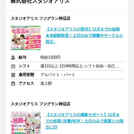
株式会社スタジオアリス
スタジオアリス フジグラン神辺店
【スタジオアリスの受付】11月までの短期
★未経験歓迎！土日のみで講義やサークルと
両立♪
給与
時給1100円
シフト
週1日以上 1日4時間以上 シフト自由・自己申告
雇用形態
アルバイト・パート
アクセス
道上駅
スタジオアリス フジグラン神辺店
【スタジオアリスの撮影サポート】11月ま
での短期♪扶養内OK！土日のみで家庭との両
立に◎