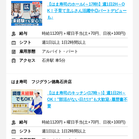
【はま寿司のホール(～17時)】週1日2H～O
K！子育て主ふさん活躍中◎パートデビュー
も♪
給与
時給1120円＋曜日手当(土+70円、日祝+100円)
シフト
週1日以上 1日2時間以上
雇用形態
アルバイト・パート
アクセス
石井駅 車5分
はま寿司 フジグラン徳島石井店
【はま寿司のキッチン(17時～)】週1日2H～
OK！"部活がない日だけ"も大歓迎♪履歴書不
要
給与
時給1120円＋曜日手当(土+70円、日祝+100円)
シフト
週1日以上 1日2時間以上