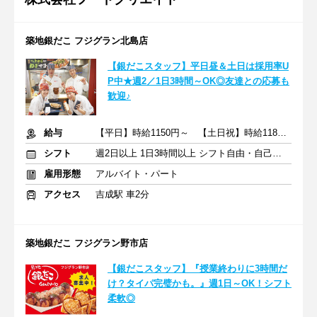
築地銀だこ フジグラン北島店
【銀だこスタッフ】平日昼＆土日は採用率U
P中★週2／1日3時間～OK◎友達との応募も
歓迎♪
給与
【平日】時給1150円～ 【土日祝】時給1180円～
シフト
週2日以上 1日3時間以上 シフト自由・自己申告
雇用形態
アルバイト・パート
アクセス
吉成駅 車2分
築地銀だこ フジグラン野市店
【銀だこスタッフ】『授業終わりに3時間だ
け？タイパ完璧かも。』週1日～OK！シフト
柔軟◎