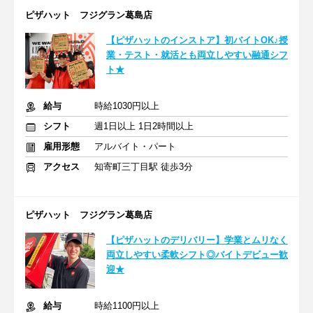
ピザハット フジグラン葛島店
【ピザハットのインストア】初バイトOK♪授
業・テスト・就活とも両立しやすい融通シフ
ト★
給与
時給1030円以上
シフト
週1日以上 1日2時間以上
雇用形態
アルバイト・パート
アクセス
知寄町三丁目駅 徒歩3分
ピザハット フジグラン葛島店
【ピザハットのデリバリー】学業とムリなく
両立しやすい柔軟シフト◎バイトデビュー歓
迎★
給与
時給1100円以上