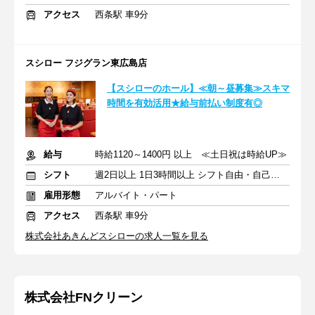
アクセス
西条駅 車9分
スシロー フジグラン東広島店
【スシローのホール】≪朝～昼募集≫スキマ
時間を有効活用★給与前払い制度有◎
給与
時給1120～1400円 以上 ≪土日祝は時給UP≫
シフト
週2日以上 1日3時間以上 シフト自由・自己申告
雇用形態
アルバイト・パート
アクセス
西条駅 車9分
株式会社あきんどスシローの求人一覧を見る
株式会社FNクリーン