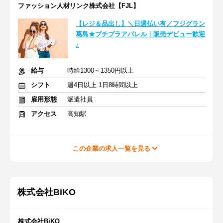
ファッション人材リンク株式会社【FJL】
【レジ＆品出し】＼日週払い有／フジグラン
葛島★プチプラアパレル｜販売デビュー歓迎
♪
給与
時給1300～1350円以上
シフト
週4日以上 1日8時間以上
雇用形態
派遣社員
アクセス
高知駅
この企業の求人一覧を見る
株式会社BiKO
株式会社BiKO