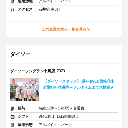
雇用形態
アルバイト・パート
アクセス
石井駅 車5分
この企業の求人一覧を見る
ダイソー
ダイソーフジグラン十川店_7373
【ダイソースタッフ】[週4~]WEB面接◎未
経験OK♪扶養内～フルタイムまで大歓迎★
給与
時給1120～1320円＋交通費
シフト
週4日以上 1日2時間以上
雇用形態
アルバイト・パート