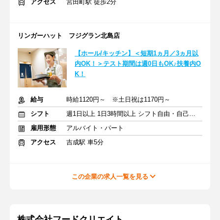
アクセス
宮田町駅 徒歩2分
リンガーハット フジグラン北島店
【ホール/キッチン】＜短期1ヵ月／3ヵ月以
内OK！＞テスト期間は週0日もOK♪扶養内O
K！
給与
時給1120円～ ※土日祝は1170円～
シフト
週1日以上 1日3時間以上 シフト自由・自己申告
雇用形態
アルバイト・パート
アクセス
吉成駅 車5分
この企業の求人一覧を見る
株式会社フードクリエイト