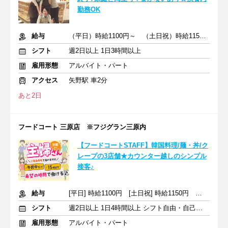
勤務OK
給与
（平日）時給1100円～ （土日祝）時給1150円～ ※交通費支給
シフト
週2日以上 1日3時間以上
雇用形態
アルバイト・パート
アクセス
矢野駅 車2分
あと2日
フードコート 三原店 ※フジグラン三原内
【フードコートSTAFF】韓国料理/麺・丼/ク
レープの3店舗★カウンター越しのシンプル
接客♪
給与
[平日] 時給1100円 [土日祝] 時給1150円 ＋交通費支給
シフト
週2日以上 1日4時間以上 シフト自由・自己申告
雇用形態
アルバイト・パート