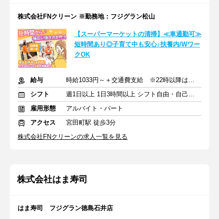
株式会社FNクリーン ※勤務地：フジグラン松山
【スーパーマーケットの清掃】≪車通勤可≫
短時間あり◎子育て中も安心♪扶養内/Wワー
クOK
給与
時給1033円～＋交通費支給 ※22時以降は時給1354円
シフト
週1日以上 1日3時間以上 シフト自由・自己申告
雇用形態
アルバイト・パート
アクセス
宮田町駅 徒歩3分
株式会社FNクリーンの求人一覧を見る
株式会社はま寿司
はま寿司 フジグラン徳島石井店