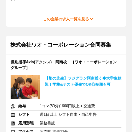
この企業の求人一覧を見る
株式会社ワオ・コーポレーション合同募集
個別指導Axis(アクシス) 阿南校 ［ワオ・コーポレーション
グループ］
【塾の先生】フジグラン阿南近く◆大学生歓
迎！学校&テスト優先でOK◎短期も可
給与
1コマ(80分)1660円以上＋交通費
シフト
週1日以上 シフト自由・自己申告
雇用形態
業務委託
アクセス
阿南駅 徒歩11分