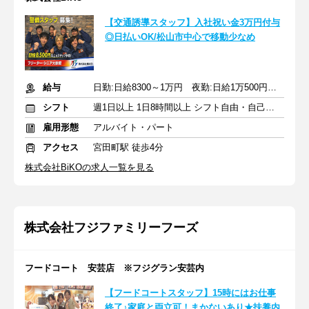
【交通誘導スタッフ】入社祝い金3万円付与
◎日払いOK/松山市中心で移動少なめ
給与
日勤:日給8300～1万円 夜勤:日給1万500円～1万3千円 ＋各種手当
シフト
週1日以上 1日8時間以上 シフト自由・自己申告
雇用形態
アルバイト・パート
アクセス
宮田町駅 徒歩4分
株式会社BiKOの求人一覧を見る
株式会社フジファミリーフーズ
フードコート 安芸店 ※フジグラン安芸内
【フードコートスタッフ】15時にはお仕事
終了♪家庭と両立可！まかないあり★扶養内