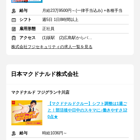
給与
月給23万9500円～(一律手当込み) +各種手当
シフト
週5日 1日8時間以上
雇用形態
正社員
アクセス
(1)坂駅 (2)広島駅からバス5分
株式会社フジセキュリティの求人一覧を見る
日本マクドナルド株式会社
マクドナルド フジグラン十川店
【マクドナルドクルー】シフト調整は1週ご
と！部活後や日中のスキマに♪働きやすさ12
0点★
給与
時給1036円～