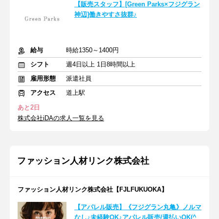
【販売スタッフ】[Green Parks×フジグラン
神辺]働きやすさ抜群♪
給与
時給1350～1400円
シフト
週4日以上 1日8時間以上
雇用形態
派遣社員
アクセス
道上駅
あと2日
株式会社iDAの求人一覧を見る
ファッション人材リンク株式会社
ファッション人材リンク株式会社【FJLFUKUOKA】
【アパレル販売】《フジグラン丸亀》ノルマ
なし♪未経験OK♪アパレル販売/週払いOK(^