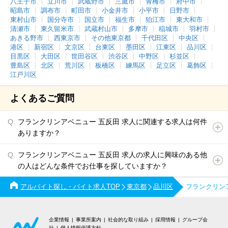
八王子市
立川市
武蔵野市
三鷹市
青梅市
府中市
昭島市
調布市
町田市
小金井市
小平市
日野市
東村山市
国分寺市
国立市
福生市
狛江市
東大和市
清瀬市
東久留米市
武蔵村山市
多摩市
稲城市
羽村市
あきる野市
西東京市
その他東京都
千代田区
中央区
港区
新宿区
文京区
台東区
墨田区
江東区
品川区
目黒区
大田区
世田谷区
渋谷区
中野区
杉並区
豊島区
北区
荒川区
板橋区
練馬区
足立区
葛飾区
江戸川区
よくあるご質問
フランクリンアベニュー 五反田 求人に関連する求人は何件
ありますか？
フランクリンアベニュー 五反田 求人の求人に興味のある他
の人はどんな条件でお仕事を探していますか？
アルバイト探し・バイト求人TOP
東京都
品川区
フランクリン
企業情報
事業所案内
社会的な取り組み
採用情報
グループ会
社
個人情報保護方針