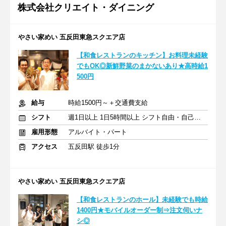
株式会社クリエイト・ダイニング
やさい家めい 五反田東急スクエア店
【和食レストランのキッチン】お料理未経験
でもOK◎新鮮野菜のまかないあり★高時給1
500円
給与
時給1500円～＋交通費支給
シフト
週1日以上 1日5時間以上 シフト自由・自己申告
雇用形態
アルバイト・パート
アクセス
五反田駅 徒歩1分
やさい家めい 五反田東急スクエア店
【和食レストランのホール】未経験でも時給
1400円★モバイルオーダー制⇒注文伺いナ
シ◎