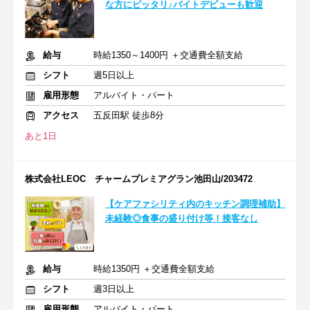
な方にピッタリ♪バイトデビューも歓迎
給与
時給1350～1400円 ＋交通費全額支給
シフト
週5日以上
雇用形態
アルバイト・パート
アクセス
五反田駅 徒歩8分
あと1日
株式会社LEOC チャームプレミアグラン池田山/203472
【ケアファシリティ内のキッチン調理補助】
未経験◎食事の盛り付け等！接客なし
給与
時給1350円 ＋交通費全額支給
シフト
週3日以上
雇用形態
アルバイト・パート