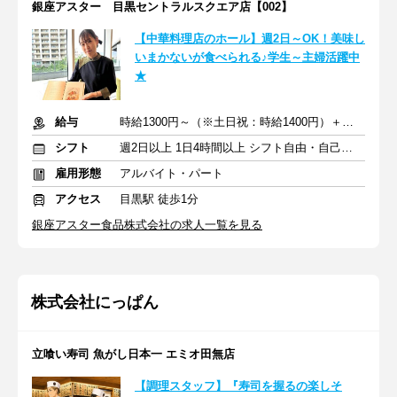
銀座アスター 目黒セントラルスクエア店【002】
【中華料理店のホール】週2日～OK！美味し
いまかないが食べられる♪学生～主婦活躍中
★
給与
時給1300円～（※土日祝：時給1400円）＋交通費支給
シフト
週2日以上 1日4時間以上 シフト自由・自己申告
雇用形態
アルバイト・パート
アクセス
目黒駅 徒歩1分
銀座アスター食品株式会社の求人一覧を見る
株式会社にっぱん
立喰い寿司 魚がし日本一 エミオ田無店
【調理スタッフ】『寿司を握るの楽しそ