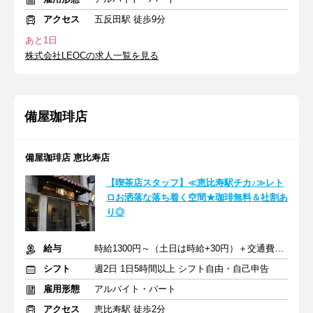
アクセス
五反田駅 徒歩9分
あと1日
株式会社LEOCの求人一覧を見る
備屋珈琲店
備屋珈琲店 恵比寿店
【喫茶店スタッフ】≪恵比寿駅チカ♪≫レト
ロお洒落な落ち着く空間★珈琲無料＆社割あ
り◎
給与
時給1300円～（土日は時給+30円）＋交通費支給
シフト
週2日 1日5時間以上 シフト自由・自己申告
雇用形態
アルバイト・パート
アクセス
恵比寿駅 徒歩2分