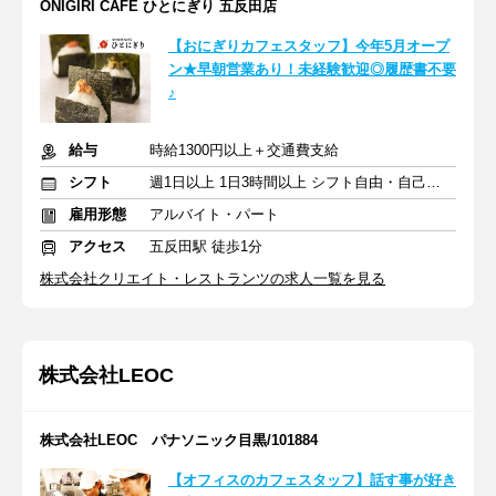
ONIGIRI CAFE ひとにぎり 五反田店
【おにぎりカフェスタッフ】今年5月オープ
ン★早朝営業あり！未経験歓迎◎履歴書不要
♪
給与
時給1300円以上＋交通費支給
シフト
週1日以上 1日3時間以上 シフト自由・自己申告
雇用形態
アルバイト・パート
アクセス
五反田駅 徒歩1分
株式会社クリエイト・レストランツの求人一覧を見る
株式会社LEOC
株式会社LEOC パナソニック目黒/101884
【オフィスのカフェスタッフ】話す事が好き