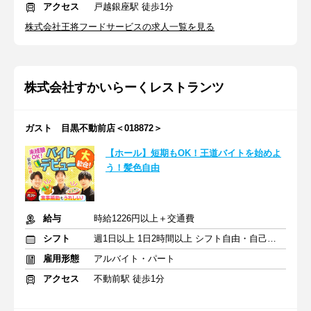
アクセス
戸越銀座駅 徒歩1分
株式会社王将フードサービスの求人一覧を見る
株式会社すかいらーくレストランツ
ガスト 目黒不動前店＜018872＞
【ホール】短期もOK！王道バイトを始めよ
う！髪色自由
給与
時給1226円以上＋交通費
シフト
週1日以上 1日2時間以上 シフト自由・自己申告
雇用形態
アルバイト・パート
アクセス
不動前駅 徒歩1分