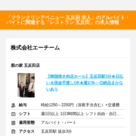
「フランクリンアベニュー 五反田 求人」のアルバイト・
バイトに関連する「レストラン 五反田」の求人情報
株式会社エーチーム
梨の家 五反田店
【韓国焼き肉店ホール】五反田駅3分★日払
い＆現金手渡しOK★週1/3h～◎絶品まかな
いあり
給与
時給1250～2250円（深夜手当含む）+交通費
シフト
週1日以上 1日3時間以上 シフト自由・自己申告
雇用形態
アルバイト・パート
アクセス
五反田駅 徒歩3分