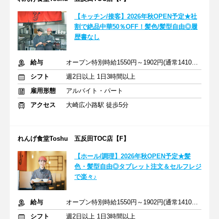
【キッチン/接客】2026年秋OPEN予定★社
割で絶品中華50％OFF！髪色/髪型自由◎履
歴書なし
給与
オープン特別時給1550円～1902円(通常1410円)※一律加給・手当含
シフト
週2日以上 1日3時間以上
雇用形態
アルバイト・パート
アクセス
大崎広小路駅 徒歩5分
れんげ食堂Toshu 五反田TOC店【F】
【ホール/調理】2026年秋OPEN予定★髪
色・髪型自由◎タブレット注文＆セルフレジ
で楽々♪
給与
オープン特別時給1550円～1902円(通常1410円)※一律加給・手当含
シフト
週2日以上 1日3時間以上