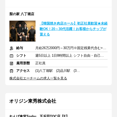
梨の家 八丁堀店
【韓国焼き肉店ホール】初正社員歓迎★未経
験OK！20～30代活躍！お客様からチップが
貰える
給与
月給26万2000円～30万円※固定残業代含む+賞与+交通費
シフト
週5日以上 1日8時間以上 シフト自由・自己申告
雇用形態
正社員
アクセス
(1)八丁堀駅 (2)品川駅 (3)五反田駅
株式会社エーチームの求人一覧を見る
オリジン東秀株式会社
れんげ食堂Toshu 五反田TOC店【F】