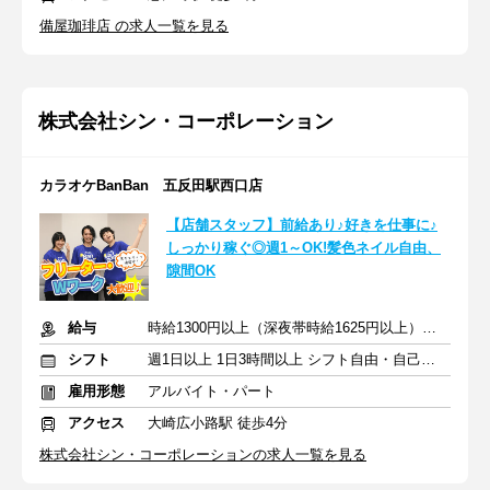
備屋珈琲店 の求人一覧を見る
株式会社シン・コーポレーション
カラオケBanBan 五反田駅西口店
【店舗スタッフ】前給あり♪好きを仕事に♪
しっかり稼ぐ◎週1～OK!髪色ネイル自由、
隙間OK
給与
時給1300円以上（深夜帯時給1625円以上） ＋交通費支給
シフト
週1日以上 1日3時間以上 シフト自由・自己申告
雇用形態
アルバイト・パート
アクセス
大崎広小路駅 徒歩4分
株式会社シン・コーポレーションの求人一覧を見る