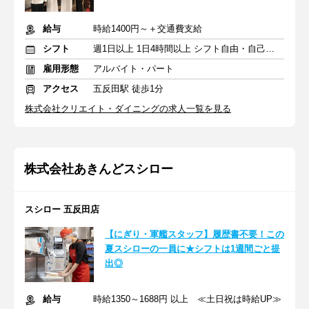
給与
時給1400円～＋交通費支給
シフト
週1日以上 1日4時間以上 シフト自由・自己申告
雇用形態
アルバイト・パート
アクセス
五反田駅 徒歩1分
株式会社クリエイト・ダイニングの求人一覧を見る
株式会社あきんどスシロー
スシロー 五反田店
【にぎり・軍艦スタッフ】履歴書不要！この
夏スシローの一員に★シフトは1週間ごと提
出◎
給与
時給1350～1688円 以上 ≪土日祝は時給UP≫