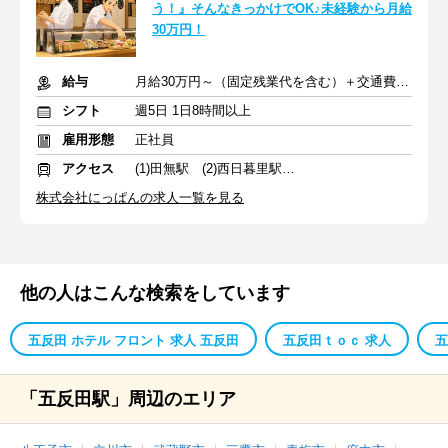
う！』そんなきっかけでOK♪未経験から月給
30万円！
給与
月給30万円～（固定残業代を含む）＋交通費全額支給
シフト
週5日 1日8時間以上
雇用形態
正社員
アクセス
(1)田無駅 (2)西日暮里駅 (3)五反田駅
株式会社にっぱんの求人一覧を見る
他の人はこんな検索をしています
五反田 ホテル フロント 求人 五反田
五反田ｔｏｃ 求人
五
「五反田駅」周辺のエリア