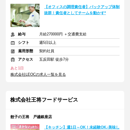
【オフィスの調理責任者】バックアップ体制
抜群！責任者としてチームを動かす*
給与
月給270000円 ＋交通費支給
シフト
週5日以上
雇用形態
契約社員
アクセス
五反田駅 徒歩7分
あと1日
株式会社LEOCの求人一覧を見る
株式会社王将フードサービス
餃子の王将 戸越銀座店
【キッチン】週1日～OK！未経験OK♪美味し