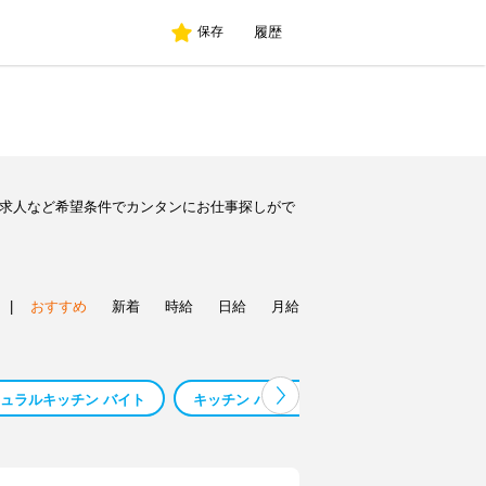
履歴
保存
ト求人など希望条件でカンタンにお仕事探しがで
|
おすすめ
新着
時給
日給
月給
ュラルキッチン バイト
キッチン バイト おすすめ
セントラルキ