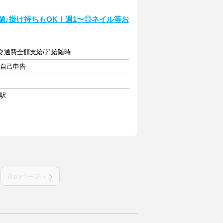
舗♪掛け持ちもOK！週1〜◎ネイル等お
 +交通費全額支給/昇給随時
・自己申告
田駅
次のページへ