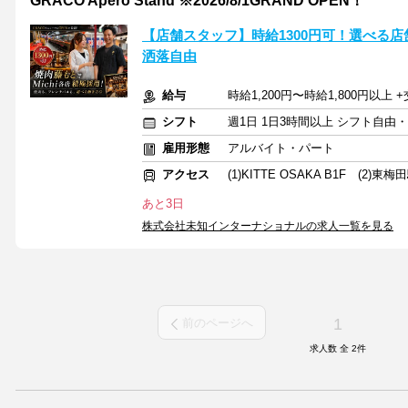
GRACO Apero Stand ※2026/8/1GRAND OPEN！
【店舗スタッフ】時給1300円可！選べる店
洒落自由
給与
時給1,200円〜時給1,800円以上
シフト
週1日 1日3時間以上 シフト自由
雇用形態
アルバイト・パート
アクセス
(1)KITTE OSAKA B1F (2)東梅
あと3日
株式会社未知インターナショナルの求人一覧を見る
1
前のページへ
求人数 全
2
件