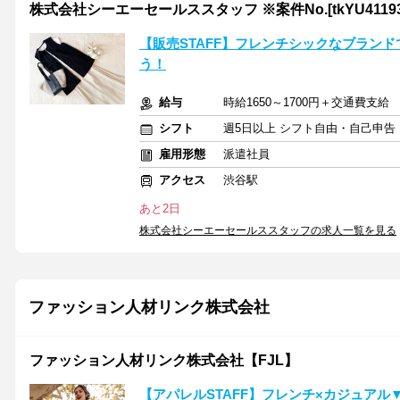
株式会社シーエーセールススタッフ ※案件No.[tkYU41193
【販売STAFF】フレンチシックなブラン
う！
給与
時給1650～1700円＋交通費支給
シフト
週5日以上 シフト自由・自己申告
雇用形態
派遣社員
アクセス
渋谷駅
あと2日
株式会社シーエーセールススタッフの求人一覧を見る
ファッション人材リンク株式会社
ファッション人材リンク株式会社【FJL】
【アパレルSTAFF】フレンチ×カジュアル