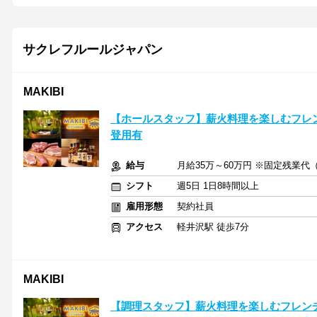
サクレフルールジャパン
MAKIBI
【ホールスタッフ】薪火料理を楽しむフレ
登用有
給与
月給35万～60万円 ※固定残業代（5
シフト
週5日 1日8時間以上
雇用形態
契約社員
アクセス
軽井沢駅 徒歩7分
MAKIBI
【調理スタッフ】薪火料理を楽しむフレン