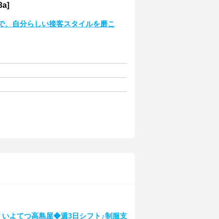
a]
ドで、自分らしい接客スタイルを磨こ
▼いよてつ高島屋◆週3日シフト♪制服支