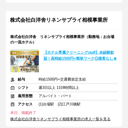
株式会社白洋舍リネンサプライ相模事業所
株式会社白洋舎 リネンサプライ相模事業所（勤務地：お台場
の一流ホテル）
【ホテル専属クリーニングstaff】未経験歓
迎！高時給1500円×簡単ワーク◎接客なし★
給与
時給1500円+交通費規定支給
シフト
週3日以上 1日8時間以上
雇用形態
アルバイト・パート
アクセス
(1)台場駅 (2)江戸川橋駅
本日、掲載終了
株式会社白洋舍リネンサプライ相模事業所の求人一覧を見る