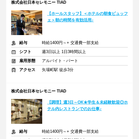
株式会社日本セレモニー TIAD
【ホールスタッフ】＜ホテルの朝食ビュッフ
ェ＞朝の時間を有効活用♪
給与
時給1400円～+ 交通費一部支給
シフト
週3日以上 1日3時間以上
雇用形態
アルバイト・パート
アクセス
矢場町駅 徒歩3分
株式会社日本セレモニー TIAD
【調理】週3日～OK★学生＆未経験歓迎◎ホ
テル内レストランでのお仕事♪
給与
時給1400円～+ 交通費一部支給