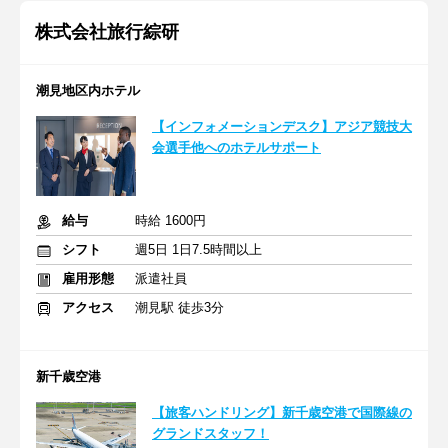
株式会社旅行綜研
潮見地区内ホテル
【インフォメーションデスク】アジア競技大
会選手他へのホテルサポート
給与
時給 1600円
シフト
週5日 1日7.5時間以上
雇用形態
派遣社員
アクセス
潮見駅 徒歩3分
新千歳空港
【旅客ハンドリング】新千歳空港で国際線の
グランドスタッフ！