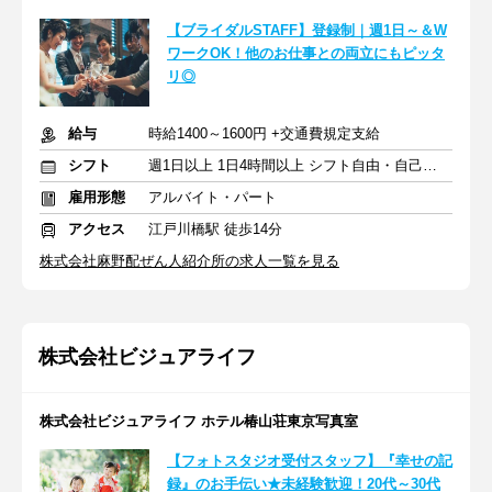
【ブライダルSTAFF】登録制｜週1日～＆W
ワークOK！他のお仕事との両立にもピッタ
リ◎
給与
時給1400～1600円 +交通費規定支給
シフト
週1日以上 1日4時間以上 シフト自由・自己申告
雇用形態
アルバイト・パート
アクセス
江戸川橋駅 徒歩14分
株式会社麻野配ぜん人紹介所の求人一覧を見る
株式会社ビジュアライフ
株式会社ビジュアライフ ホテル椿山荘東京写真室
【フォトスタジオ受付スタッフ】『幸せの記
録』のお手伝い★未経験歓迎！20代～30代