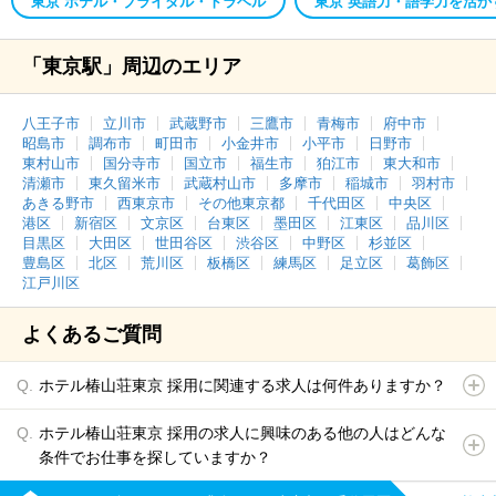
東京 ホテル・ブライダル・トラベル
東京 英語力・語学力を活か
「東京駅」周辺のエリア
八王子市
立川市
武蔵野市
三鷹市
青梅市
府中市
昭島市
調布市
町田市
小金井市
小平市
日野市
東村山市
国分寺市
国立市
福生市
狛江市
東大和市
清瀬市
東久留米市
武蔵村山市
多摩市
稲城市
羽村市
あきる野市
西東京市
その他東京都
千代田区
中央区
港区
新宿区
文京区
台東区
墨田区
江東区
品川区
目黒区
大田区
世田谷区
渋谷区
中野区
杉並区
豊島区
北区
荒川区
板橋区
練馬区
足立区
葛飾区
江戸川区
よくあるご質問
ホテル椿山荘東京 採用に関連する求人は何件ありますか？
ホテル椿山荘東京 採用の求人に興味のある他の人はどんな
条件でお仕事を探していますか？