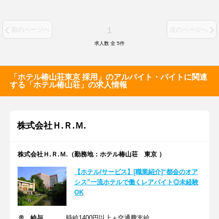
1
前のページへ
次のページへ
求人数 全
5
件
「ホテル椿山荘東京 採用」のアルバイト・バイトに関連
する「ホテル椿山荘」の求人情報
株式会社Ｈ.Ｒ.Ｍ.
株式会社Ｈ.Ｒ.Ｍ.（勤務地：ホテル椿山荘 東京 ）
【ホテル/サービス】[職業紹介]“都会のオア
シス”一流ホテルで働くレアバイト◎未経験
OK
給与
時給1400円以上＋交通費支給