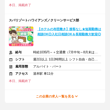
本日、掲載終了
スパリゾートハワイアンズ／クリーンサービス部
【ホテルの布団敷き】接客なし★短期勤務は
相談OK◎入社日相談OK＆長期勤務大歓迎◎
給与
時給1035円～＋交通費（7月中旬～8月末は時給1100円）
シフト
週2日以上 1日2時間以上 シフト自由・自己申告
雇用形態
アルバイト・パート
アクセス
湯本駅 車11分
本日、掲載終了
この企業の求人一覧を見る