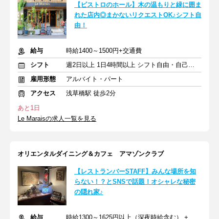
【ビストロのホール】木の温もりと緑に囲ま
れた店内◎まかないリクエストOK♪シフト自
由！
給与
時給1400～1500円+交通費
シフト
週2日以上 1日4時間以上 シフト自由・自己申告
雇用形態
アルバイト・パート
アクセス
浅草橋駅 徒歩2分
あと1日
Le Maraisの求人一覧を見る
オリエンタルダイニング＆カフェ アマゾンクラブ
【レストランバーSTAFF】みんな場所を知
らない！？とSNSで話題！オシャレな秘密
の隠れ家♪
給与
時給1300～1625円以上（深夜時給含む） + 交通費支給