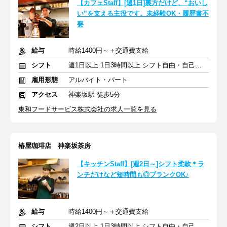
【カフェStaff】[週1日]裏方だけど、“おいし
い”を支える主役です。未経験OK・履歴書不
要
給与
時給1400円～＋交通費支給
シフト
週1日以上 1日3時間以上 シフト自由・自己申告
雇用形態
アルバイト・パート
アクセス
神楽坂駅 徒歩5分
東和フードサービス株式会社の求人一覧を見る
椿屋珈琲店 神楽坂茶房
【キッチンStaff】[週2日～]シフト柔軟＊ラ
ンチだけなど短時間も◎ブランクOK♪
給与
時給1400円～＋交通費支給
シフト
週2日以上 1日3時間以上 シフト自由・自己申告