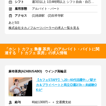
シフト
週3日以上 1日4時間以上 シフト自由・自己申告
雇用形態
アルバイト・パート
アクセス
(1)池袋駅 (2)吉祥寺駅
あと5日
株式会社タカノフルーツパーラーの求人一覧を見る
「ホン ト カフェ 梟書 茶房」のアルバイト・バイトに関
連する「ト カフェ 茶房」の求人情報
麻布茶房(AZABUSABO) ウイング高輪店
【カフェSTAFF】＼20∼40代活躍中♪／駅チ
カ＆プライベートと両立◎週2/3h～未経験O
K☆*
給与
時給1300円～ ＋ 交通費支給