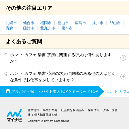
その他の注目エリア
札幌市
仙台市
福岡市
松山市
広島市
旭川市
郡山市
青森市
函館市
北九州市
熊本市
よくあるご質問
ホン ト カフェ 梟書 茶房に関連する求人は何件あります
か？
ホン ト カフェ 梟書 茶房の求人に興味のある他の人はどん
な条件でお仕事を探していますか？
アルバイト探し・バイト求人TOP
キーワードTOP
ホン ト カフ
企業情報
事業所案内
社会的な取り組み
採用情報
グループ会
社
個人情報保護方針
Copyright © Mynavi Corporation