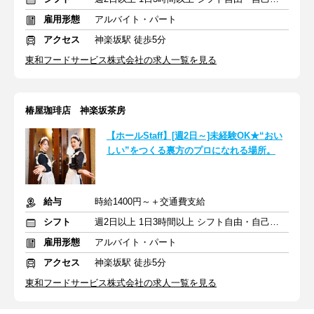
雇用形態
アルバイト・パート
アクセス
神楽坂駅 徒歩5分
東和フードサービス株式会社の求人一覧を見る
椿屋珈琲店 神楽坂茶房
【ホールStaff】[週2日～]未経験OK★“おい
しい”をつくる裏方のプロになれる場所。
給与
時給1400円～＋交通費支給
シフト
週2日以上 1日3時間以上 シフト自由・自己申告
雇用形態
アルバイト・パート
アクセス
神楽坂駅 徒歩5分
東和フードサービス株式会社の求人一覧を見る