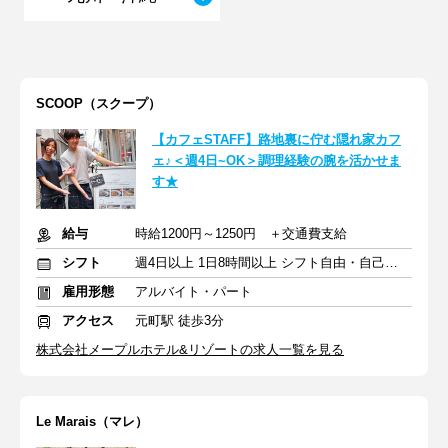
SCOOP（スクープ）
【カフェSTAFF】路地裏に佇む隠れ家カフ
ェ♪＜週4日~OK＞調理経験の腕を活かせま
す★
給与
時給1200円～1250円 ＋交通費支給
シフト
週4日以上 1日8時間以上 シフト自由・自己申告
雇用形態
アルバイト・パート
アクセス
元町駅 徒歩3分
株式会社メープルホテル&リゾートの求人一覧を見る
Le Marais（マレ）