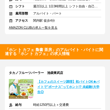
シフト
週2日以上 1日3時間以上 シフト自由・自己申告
雇用形態
アルバイト・パート
アクセス
関内駅 徒歩4分
AMAZON CLUBの求人一覧を見る
「ホン ト カフェ 梟書 茶房」のアルバイト・バイトに関
連する「ホン ト カフェ」の求人情報
タカノフルーツパーラー 池袋東武店
【カフェのスイーツ調理】初バイトOK★バ
イトで"ボーナス"ってホント!? 未経験/大学
生◎
給与
時給1250円以上＋交通費