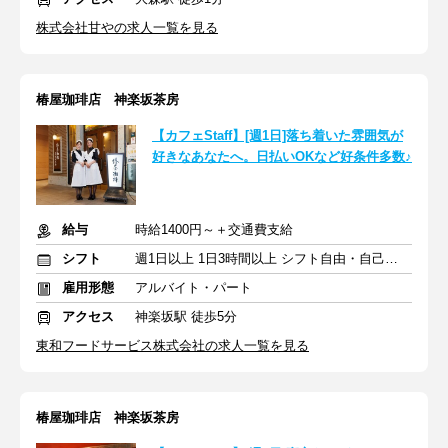
株式会社甘やの求人一覧を見る
椿屋珈琲店 神楽坂茶房
【カフェStaff】[週1日]落ち着いた雰囲気が
好きなあなたへ。日払いOKなど好条件多数♪
給与
時給1400円～＋交通費支給
シフト
週1日以上 1日3時間以上 シフト自由・自己申告
雇用形態
アルバイト・パート
アクセス
神楽坂駅 徒歩5分
東和フードサービス株式会社の求人一覧を見る
椿屋珈琲店 神楽坂茶房