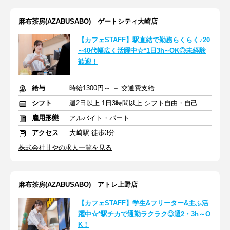
麻布茶房(AZABUSABO) ゲートシティ大崎店
【カフェSTAFF】駅直結で勤務らくらく♪20
∼40代幅広く活躍中☆*1日3h∼OK◎未経験
歓迎！
給与
時給1300円～ ＋ 交通費支給
シフト
週2日以上 1日3時間以上 シフト自由・自己申告
雇用形態
アルバイト・パート
アクセス
大崎駅 徒歩3分
株式会社甘やの求人一覧を見る
麻布茶房(AZABUSABO) アトレ上野店
【カフェSTAFF】学生&フリーター&主ふ活
躍中☆*駅チカで通勤ラクラク◎週2・3h～O
K！