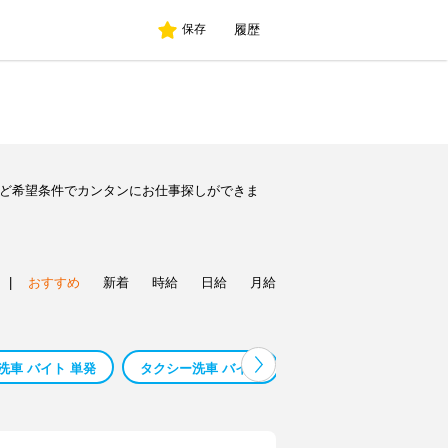
履歴
保存
など希望条件でカンタンにお仕事探しができま
|
おすすめ
新着
時給
日給
月給
洗車 バイト 単発
タクシー洗車 バイト
レンタカー 洗車 バイト