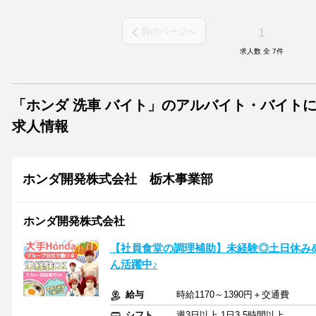
1
前のページへ
求人数 全
7
件
「ホンダ 洗車 バイト」のアルバイト・バイト
求人情報
ホンダ開発株式会社 栃木事業部
ホンダ開発株式会社
【社員食堂の調理補助】未経験◎土日休み
ん活躍中♪
給与
時給1170～1390円＋交通費
シフト
週3日以上 1日3.5時間以上