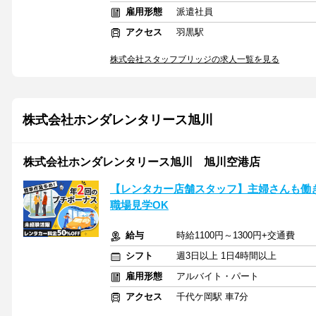
雇用形態
派遣社員
アクセス
羽黒駅
株式会社スタッフブリッジの求人一覧を見る
株式会社ホンダレンタリース旭川
株式会社ホンダレンタリース旭川 旭川空港店
【レンタカー店舗スタッフ】主婦さんも働
職場見学OK
給与
時給1100円～1300円+交通費
シフト
週3日以上 1日4時間以上
雇用形態
アルバイト・パート
アクセス
千代ケ岡駅 車7分