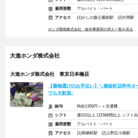
雇用形態
アルバイト・パート
アクセス
(1)かしの森公園前駅 (2)片岡駅
ホンダ開発株式会社 栃木事業部の求人一覧を見る
大進ホンダ株式会社
大進ホンダ株式会社 東京日本橋店
【着物選びのお手伝い】＼御徒町店昨年オ
でも大歓迎♪
給与
時給1300円～＋交通費
シフト
週3日以上 1日5時間以上 シフト
雇用形態
アルバイト・パート
アクセス
(1)馬喰町駅 (2)上野広小路駅