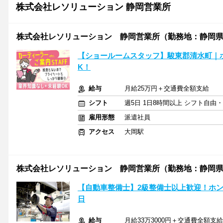
株式会社レソリューション 静岡営業所
株式会社レソリューション 静岡営業所（勤務地：静岡
【ショールームスタッフ】駿東郡清水町｜
K！
給与
月給25万円＋交通費全額支給
シフト
週5日 1日8時間以上 シフト自由
雇用形態
派遣社員
アクセス
大岡駅
株式会社レソリューション 静岡営業所（勤務地：静岡
【自動車整備士】2級整備士以上歓迎！ホン
日
給与
月給33万3000円＋交通費全額支給