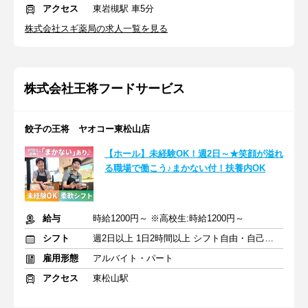
アクセス
東岩槻駅 車5分
株式会社スギ薬局の求人一覧を見る
株式会社王将フードサービス
餃子の王将 ヤオコー東松山店
【ホール】未経験OK！週2日～★笑顔が溢れ
る職場で働こう♪まかない付！扶養内OK
給与
時給1200円～ ※高校生:時給1200円～
シフト
週2日以上 1日2時間以上 シフト自由・自己申告
雇用形態
アルバイト・パート
アクセス
東松山駅