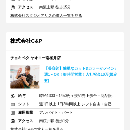
アクセス
南流山駅 徒歩15分
株式会社スタジオアリスの求人一覧を見る
株式会社C&P
チョキペタ ヤオコー南桜井店
【美容師】簡単なカット&カラーがメイン♪
週1～OK！短時間営業！入社祝金10万(規定
有)
給与
時給1300～1450円＋技術売上歩合＋商品販売手当
シフト
週1日以上 1日3時間以上 シフト自由・自己申告
雇用形態
アルバイト・パート
アクセス
南桜井駅 徒歩1分
株式会社C&Pの求人一覧を見る