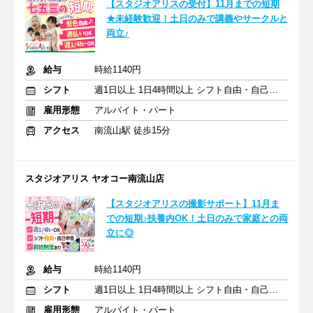
【スタジオアリスの受付】11月までの短期
★未経験歓迎！土日のみで講義やサークルと
両立♪
給与
時給1140円
シフト
週1日以上 1日4時間以上 シフト自由・自己申告
雇用形態
アルバイト・パート
アクセス
南流山駅 徒歩15分
スタジオアリス ヤオコー南流山店
【スタジオアリスの撮影サポート】11月ま
での短期♪扶養内OK！土日のみで家庭との両
立に◎
給与
時給1140円
シフト
週1日以上 1日4時間以上 シフト自由・自己申告
雇用形態
アルバイト・パート