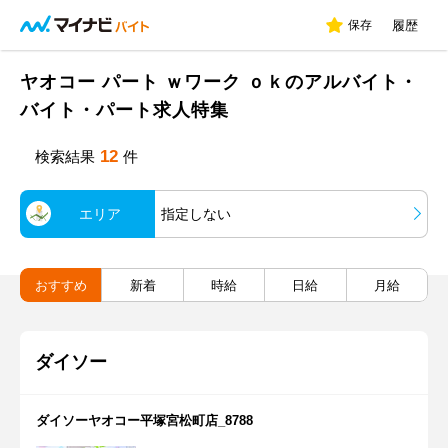
保存
履歴
ヤオコー パート ｗワーク ｏｋのアルバイト・
バイト・パート求人特集
12
検索結果
件
エリア
指定しない
おすすめ
新着
時給
日給
月給
ダイソー
ダイソーヤオコー平塚宮松町店_8788