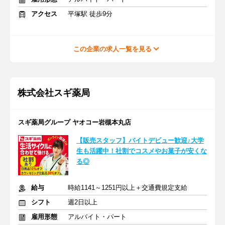
アクセス
平塚駅 徒歩9分
この企業の求人一覧を見る
株式会社スギ薬局
スギ薬局グループ ヤオコー岩槻本丸店
【販売スタッフ】バイトデビュー歓迎♪大学
生も活躍中！社割でコスメやお菓子が安くな
る◎
給与
時給1141～1251円以上＋交通費規定支給
シフト
週2日以上
雇用形態
アルバイト・パート