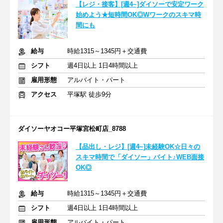
【レジ・接客】[週4~]ダイソーで安定ワーク
始めよう★短時間OK◎Wワークのスキマ時
間にも
給与
時給1315～1345円＋交通費
シフト
週4日以上 1日4時間以上
雇用形態
アルバイト・パート
アクセス
平塚駅 徒歩9分
ダイソーヤオコー平塚宮松町店_8788
【品出し・レジ】[週4~]未経験OK☆日々の
スキマ時間で「ダイソー」バイト♪WEB面接
OK◎
給与
時給1315～1345円＋交通費
シフト
週4日以上 1日4時間以上
雇用形態
アルバイト・パート