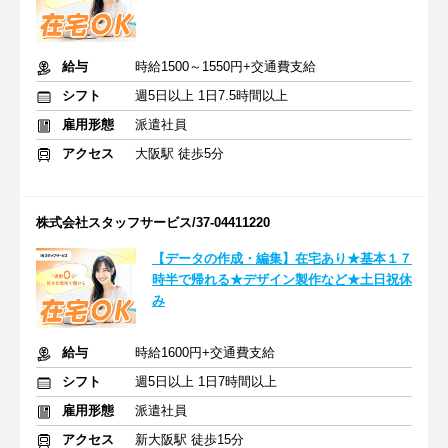
給与
時給1500～1550円+交通費支給
シフト
週5日以上 1日7.5時間以上
雇用形態
派遣社員
アクセス
大阪駅 徒歩5分
株式会社スタッフサービス/37-04411220
【データの作成・編集】在宅あり★基本１７
時半で帰れる★デザイン製作など★土日祝休
み
給与
時給1600円+交通費支給
シフト
週5日以上 1日7時間以上
雇用形態
派遣社員
アクセス
新大阪駅 徒歩15分