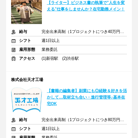
【ライター】ビジネス書の執筆で"人生を変
える"仕事をしませんか？在宅勤務メイン！
給与
完全出来高制（1プロジェクトにつき40万円～）
シフト
週1日以上
雇用形態
業務委託
アクセス
(1)新宿駅 (2)渋谷駅
株式会社天才工場
【書籍の編集者】副業にも◎経験＆好きを活
かして…取材立ち合い・進行管理等♪基本在
宅OK
給与
完全出来高制（1プロジェクトにつき80万円～）
シフト
週1日以上
雇用形態
業務委託