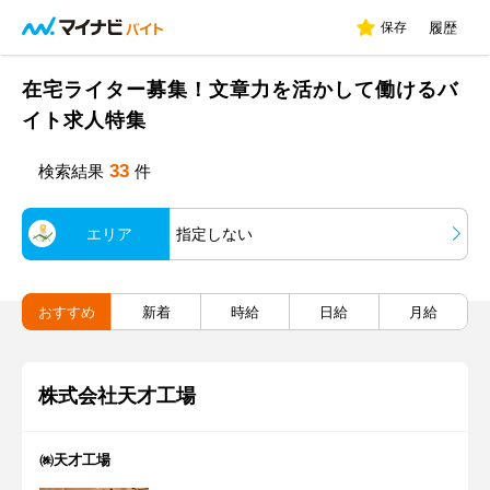
保存
履歴
在宅ライター募集！文章力を活かして働けるバ
イト求人特集
33
検索結果
件
エリア
指定しない
おすすめ
新着
時給
日給
月給
株式会社天才工場
㈱天才工場