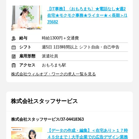
【IT事務】〈おもろまち〉★電話なし★週2
在宅★モクモク事務★ライター★＜長期＞/1
35682
給与
時給1300円＋交通費
シフト
週5日 1日8時間以上 シフト自由・自己申告
雇用形態
派遣社員
アクセス
おもろまち駅
株式会社ウィルオブ・ワークの求人一覧を見る
株式会社スタッフサービス
株式会社スタッフサービス/37-04418363
【データの作成・編集】＜在宅あり＞１７時
４５分まで！大手企業での広告デザイン業務