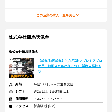
この企業の求人一覧を見る
株式会社練馬映像舎
株式会社練馬映像舎
【編集/動画編集】＼在宅OK／プレミアプロ
使用！動画スキルが身につく♪業務未経験も
◎
給与
時給1300円～＋交通費支給
シフト
週2日以上 1日6時間以上
雇用形態
アルバイト・パート
アクセス
新宿駅 徒歩3分