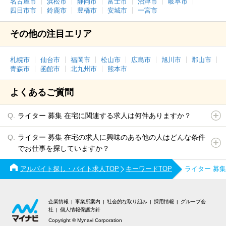
名古屋市
浜松市
静岡市
富士市
沼津市
岐阜市
四日市市
鈴鹿市
豊橋市
安城市
一宮市
その他の注目エリア
札幌市
仙台市
福岡市
松山市
広島市
旭川市
郡山市
青森市
函館市
北九州市
熊本市
よくあるご質問
ライター 募集 在宅に関連する求人は何件ありますか？
ライター 募集 在宅の求人に興味のある他の人はどんな条件
でお仕事を探していますか？
アルバイト探し・バイト求人TOP
キーワードTOP
ライター 募
企業情報
事業所案内
社会的な取り組み
採用情報
グループ会
社
個人情報保護方針
Copyright © Mynavi Corporation