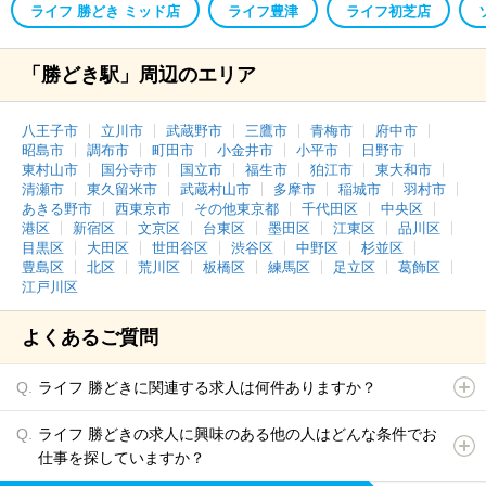
ライフ 勝どき ミッド店
ライフ豊津
ライフ初芝店
「勝どき駅」周辺のエリア
八王子市
立川市
武蔵野市
三鷹市
青梅市
府中市
昭島市
調布市
町田市
小金井市
小平市
日野市
東村山市
国分寺市
国立市
福生市
狛江市
東大和市
清瀬市
東久留米市
武蔵村山市
多摩市
稲城市
羽村市
あきる野市
西東京市
その他東京都
千代田区
中央区
港区
新宿区
文京区
台東区
墨田区
江東区
品川区
目黒区
大田区
世田谷区
渋谷区
中野区
杉並区
豊島区
北区
荒川区
板橋区
練馬区
足立区
葛飾区
江戸川区
よくあるご質問
ライフ 勝どきに関連する求人は何件ありますか？
ライフ 勝どきの求人に興味のある他の人はどんな条件でお
仕事を探していますか？