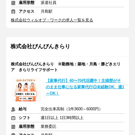
雇用形態
派遣社員
アクセス
月島駅
株式会社ウィルオブ・ワークの求人一覧を見る
株式会社ぴんぴんきらり
株式会社ぴんぴんきらり ※勤務地：築地・月島・勝どきエリ
ア きらりライフサポート
【家事代行】40〜70代活躍中！主婦歴がそ
のまま仕事になる家事代行◎未経験OK、週1
～OK！
給与
完全出来高制（1件3600～6000円）
シフト
週1日以上 1日3時間以上
雇用形態
業務委託