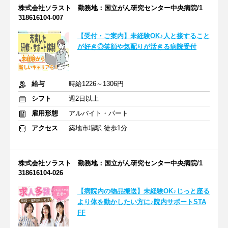
株式会社ソラスト 勤務地：国立がん研究センター中央病院/1
318616104-007
【受付・ご案内】未経験OK♪人と接すること
が好き◎笑顔や気配りが活きる病院受付
給与
時給1226～1306円
シフト
週2日以上
雇用形態
アルバイト・パート
アクセス
築地市場駅 徒歩1分
株式会社ソラスト 勤務地：国立がん研究センター中央病院/1
318616104-026
【病院内の物品搬送】未経験OK♪じっと座る
より体を動かしたい方に♪院内サポートSTA
FF