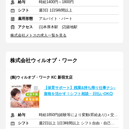
給与
時給1400円～1800円
シフト
週3日 1日5時間以上
雇用形態
アルバイト・パート
アクセス
(1)本厚木駅 (2)築地駅
株式会社メトスの求人一覧を見る
株式会社ウィルオブ・ワーク
(株)ウィルオブ・ワーク KC 新宿支店
【保育サポート】残業&持ち帰り仕事ナシ♪
資格を活かす！シフト相談・日払いOK◎
給与
時給1850円(経験等により変動/昇給あり)＋交通費全額支給
シフト
週2日以上 1日3時間以上 シフト自由・自己申告