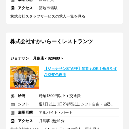
アクセス
築地市場駅
株式会社スタッフサービスの求人一覧を見る
株式会社すかいらーくレストランツ
ジョナサン 月島店＜020489＞
【ジョナサンSTAFF】短期もOK！働きやす
さ◎髪色自由
給与
時給1300円以上＋交通費
シフト
週1日以上 1日2時間以上 シフト自由・自己申告
雇用形態
アルバイト・パート
アクセス
月島駅 徒歩1分