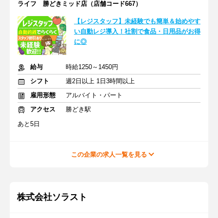
ライフ 勝どきミッド店（店舗コード667）
【レジスタッフ】未経験でも簡単＆始めやす
い自動レジ導入！社割で食品・日用品がお得
に◎
給与
時給1250～1450円
シフト
週2日以上 1日3時間以上
雇用形態
アルバイト・パート
アクセス
勝どき駅
あと5日
この企業の求人一覧を見る
株式会社ソラスト