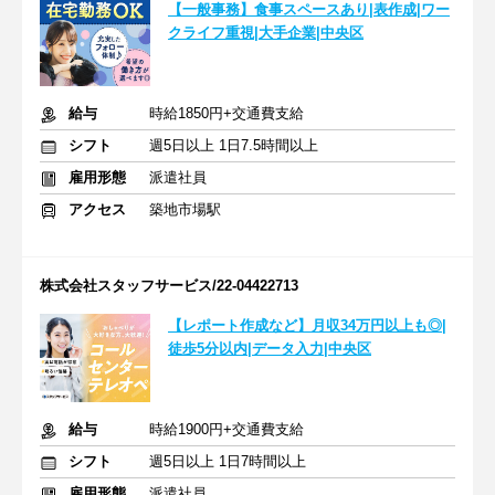
【一般事務】食事スペースあり|表作成|ワー
クライフ重視|大手企業|中央区
給与
時給1850円+交通費支給
シフト
週5日以上 1日7.5時間以上
雇用形態
派遣社員
アクセス
築地市場駅
株式会社スタッフサービス/22-04422713
【レポート作成など】月収34万円以上も◎|
徒歩5分以内|データ入力|中央区
給与
時給1900円+交通費支給
シフト
週5日以上 1日7時間以上
雇用形態
派遣社員