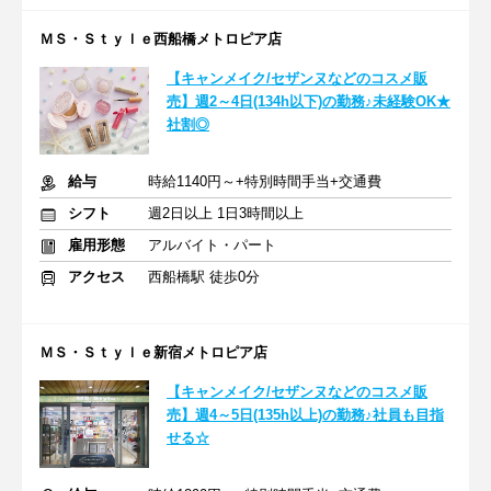
ＭＳ・Ｓｔｙｌｅ西船橋メトロピア店
【キャンメイク/セザンヌなどのコスメ販
売】週2～4日(134h以下)の勤務♪未経験OK★
社割◎
給与
時給1140円～+特別時間手当+交通費
シフト
週2日以上 1日3時間以上
雇用形態
アルバイト・パート
アクセス
西船橋駅 徒歩0分
ＭＳ・Ｓｔｙｌｅ新宿メトロピア店
【キャンメイク/セザンヌなどのコスメ販
売】週4～5日(135h以上)の勤務♪社員も目指
せる☆