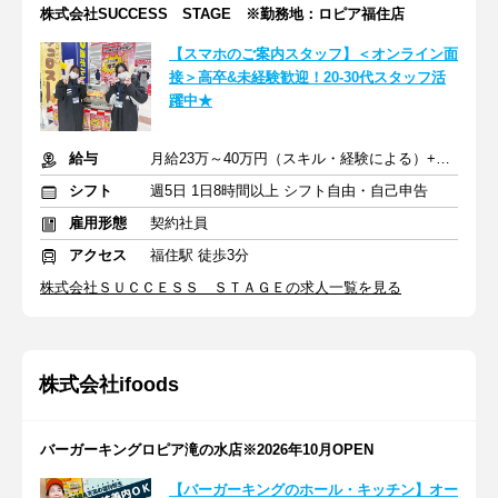
株式会社SUCCESS STAGE ※勤務地：ロピア福住店
【スマホのご案内スタッフ】＜オンライン面
接＞高卒&未経験歓迎！20-30代スタッフ活
躍中★
給与
月給23万～40万円（スキル・経験による）+交通費全額支給
シフト
週5日 1日8時間以上 シフト自由・自己申告
雇用形態
契約社員
アクセス
福住駅 徒歩3分
株式会社ＳＵＣＣＥＳＳ ＳＴＡＧＥの求人一覧を見る
株式会社ifoods
バーガーキングロピア滝の水店※2026年10月OPEN
【バーガーキングのホール・キッチン】オー