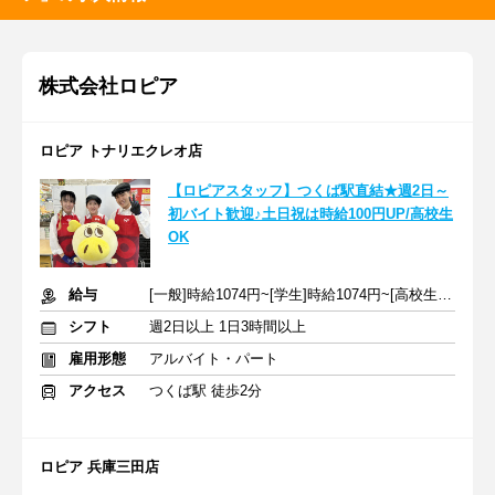
株式会社ロピア
ロピア トナリエクレオ店
【ロピアスタッフ】つくば駅直結★週2日～
初バイト歓迎♪土日祝は時給100円UP/高校生
OK
給与
[一般]時給1074円~[学生]時給1074円~[高校生]時給1074円~+交通費
シフト
週2日以上 1日3時間以上
雇用形態
アルバイト・パート
アクセス
つくば駅 徒歩2分
ロピア 兵庫三田店