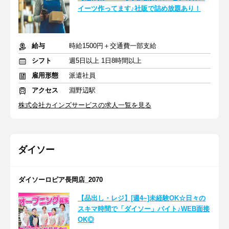
イーツ作ってます♪社販で詰め放題あり！
給与
時給1500円＋交通費一部支給
シフト
週5日以上 1日8時間以上
雇用形態
派遣社員
アクセス
淵野辺駅
株式会社カインズサービスの求人一覧を見る
ダイソー
ダイソーロピア長岡店_2070
【品出し・レジ】[週4~]未経験OK☆日々の
スキマ時間で「ダイソー」バイト♪WEB面接
OK◎