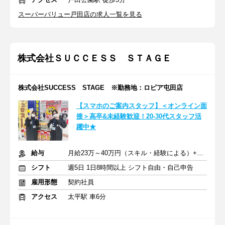
スーパーバリュー戸田店の求人一覧を見る
株式会社ＳＵＣＣＥＳＳ ＳＴＡＧＥ
株式会社SUCCESS STAGE ※勤務地：ロピア屯田店
【スマホのご案内スタッフ】＜オンライン面
接＞高卒&未経験歓迎！20-30代スタッフ活
躍中★
給与
月給23万～40万円（スキル・経験による）+交通費全額支給
シフト
週5日 1日8時間以上 シフト自由・自己申告
雇用形態
契約社員
アクセス
太平駅 車6分