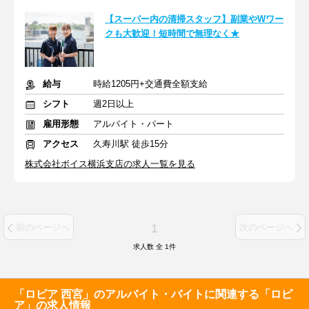
【スーパー内の清掃スタッフ】副業やWワー
クも大歓迎！短時間で無理なく★
給与
時給1205円+交通費全額支給
シフト
週2日以上
雇用形態
アルバイト・パート
アクセス
久寿川駅 徒歩15分
株式会社ボイス横浜支店の求人一覧を見る
1
前のページへ
次のページへ
求人数 全
1
件
「ロピア 西宮」のアルバイト・バイトに関連する「ロピ
ア」の求人情報