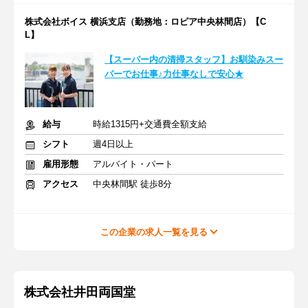
株式会社ボイス 横浜支店（勤務地：ロピア中央林間店）【C
L】
【スーパー内の清掃スタッフ】お馴染みスー
パーでお仕事♪力仕事なしで安心★
給与
時給1315円+交通費全額支給
シフト
週4日以上
雇用形態
アルバイト・パート
アクセス
中央林間駅 徒歩8分
この企業の求人一覧を見る
株式会社井田両国堂