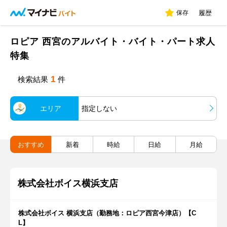
保存
履歴
ロピア 西宮のアルバイト・バイト・パート求人
特集
1
検索結果
件
エリア
指定しない
おすすめ
新着
時給
日給
月給
株式会社ボイス横浜支店
株式会社ボイス 横浜支店（勤務地：ロピア西宮今津店）【C
L】