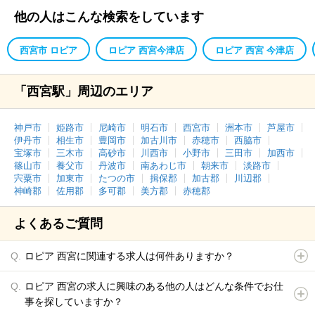
他の人はこんな検索をしています
西宮市 ロピア
ロピア 西宮今津店
ロピア 西宮 今津店
「西宮駅」周辺のエリア
神戸市
姫路市
尼崎市
明石市
西宮市
洲本市
芦屋市
伊丹市
相生市
豊岡市
加古川市
赤穂市
西脇市
宝塚市
三木市
高砂市
川西市
小野市
三田市
加西市
篠山市
養父市
丹波市
南あわじ市
朝来市
淡路市
宍粟市
加東市
たつの市
揖保郡
加古郡
川辺郡
神崎郡
佐用郡
多可郡
美方郡
赤穂郡
よくあるご質問
ロピア 西宮に関連する求人は何件ありますか？
ロピア 西宮の求人に興味のある他の人はどんな条件でお仕
事を探していますか？