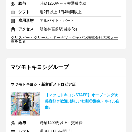
給与
時給1250円～＋交通費支給
シフト
週2日以上 1日4時間以上
雇用形態
アルバイト・パート
アクセス
明治神宮前駅 徒歩5分
クリスピー・クリーム・ドーナツ・ジャパン株式会社の求人一
覧を見る
マツモトキヨシグループ
マツモトキヨシ・新富町メトロピア店
【マツモトキヨシSTAFF】オープニング★
美容好き歓迎♪嬉しい社割◎髪色・ネイル自
由♪
給与
時給1400円以上＋交通費
シフト
週3日 1日5時間以上