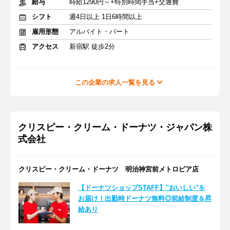
給与
時給1290円～+特別時間手当+交通費
シフト
週4日以上 1日6時間以上
雇用形態
アルバイト・パート
アクセス
新宿駅 徒歩2分
この企業の求人一覧を見る
クリスピー・クリーム・ドーナツ・ジャパン株
式会社
クリスピー・クリーム・ドーナツ 明治神宮前メトロピア店
【ドーナツショップSTAFF】"おいしい"を
お届け！出勤時ドーナツ無料◎前給制度＆昇
給あり