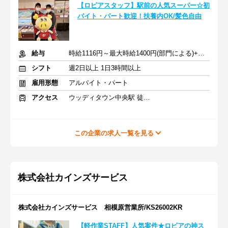
【ロピアスタッフ】駅前の人気スーパー☆初
バイト・パート歓迎！扶養内OK/髪色自由
給与
時給1116円～最大時給1400円(部門による)+交通費規定支給
シフト
週2日以上 1日3時間以上
雇用形態
アルバイト・パート
アクセス
ウッディタウン中央駅 徒歩4分
この企業の求人一覧を見る
株式会社カインズサービス
株式会社カインズサービス 相模原営業所/KS26002KR
【軽作業STAFF】人気案件★ロピアの神ス