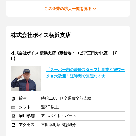
この企業の求人一覧を見る
株式会社ボイス横浜支店
株式会社ボイス 横浜支店（勤務地：ロピア三田対中店）【C
L】
【スーパー内の清掃スタッフ】副業やWワー
クも大歓迎！短時間で無理なく★
給与
時給1205円+交通費全額支給
シフト
週2日以上
雇用形態
アルバイト・パート
アクセス
三田本町駅 徒歩9分