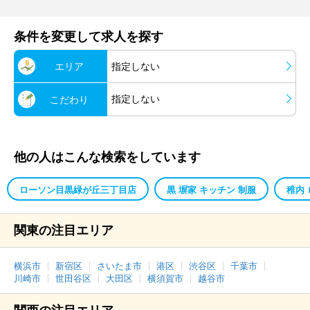
条件を変更して求人を探す
エリア
指定しない
指定しない
こだわり
他の人はこんな検索をしています
ローソン目黒緑が丘三丁目店
黒 塀家 キッチン 制服
稚内
関東の注目エリア
横浜市
新宿区
さいたま市
港区
渋谷区
千葉市
川崎市
世田谷区
大田区
横須賀市
越谷市