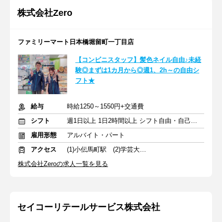
株式会社Zero
ファミリーマート日本橋堀留町一丁目店
【コンビニスタッフ】髪色ネイル自由♪未経
験◎まずは1カ月から◎週1、2h～の自由シ
フト★
給与
時給1250～1550円+交通費
シフト
週1日以上 1日2時間以上 シフト自由・自己申告
雇用形態
アルバイト・パート
アクセス
(1)小伝馬町駅 (2)学芸大学駅
株式会社Zeroの求人一覧を見る
セイコーリテールサービス株式会社