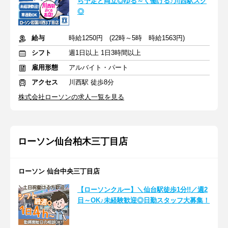
ら予定と両立◎ゆる～く働ける♪川西駅スグ
◎
給与
時給1250円 (22時～5時 時給1563円)
シフト
週1日以上 1日3時間以上
雇用形態
アルバイト・パート
アクセス
川西駅 徒歩8分
株式会社ローソンの求人一覧を見る
ローソン仙台柏木三丁目店
ローソン 仙台中央三丁目店
【ローソンクルー】＼仙台駅徒歩1分!!／週2
日～OK♪未経験歓迎◎日勤スタッフ大募集！