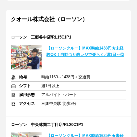
クオール株式会社（ローソン）
ローソン 三郷谷中店/RL15C1P1
【ローソンクルー】MAX時給1438円★未経
験OK！自動つり銭レジで楽らく♪週1日～◎
給与
時給1150～1438円＋交通費
シフト
週1日以上
雇用形態
アルバイト・パート
アクセス
三郷中央駅 徒歩2分
ローソン 中央林間二丁目店/RL20C1P1
【ローソンクルー】MAX時給1625円★未経