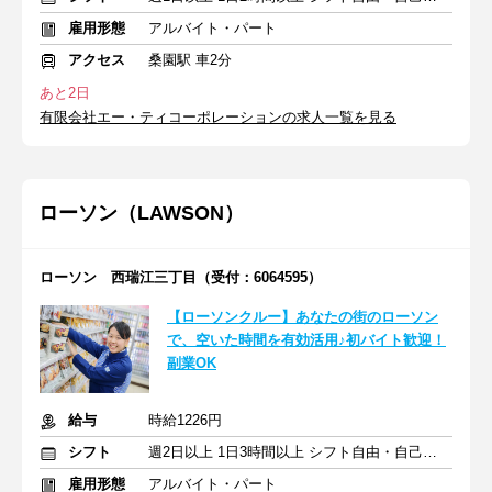
雇用形態
アルバイト・パート
アクセス
桑園駅 車2分
あと2日
有限会社エー・ティコーポレーションの求人一覧を見る
ローソン（LAWSON）
ローソン 西瑞江三丁目（受付：6064595）
【ローソンクルー】あなたの街のローソン
で、空いた時間を有効活用♪初バイト歓迎！
副業OK
給与
時給1226円
シフト
週2日以上 1日3時間以上 シフト自由・自己申告
雇用形態
アルバイト・パート