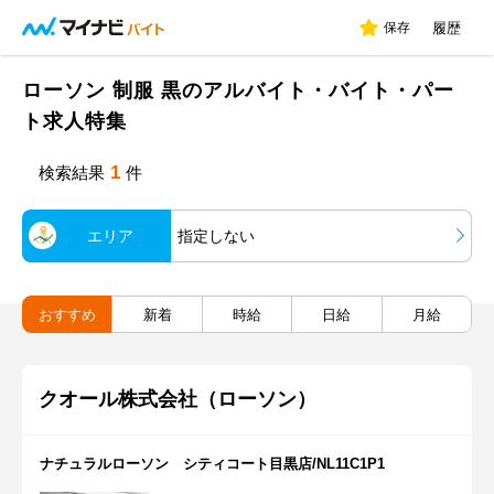
保存
履歴
ローソン 制服 黒のアルバイト・バイト・パー
ト求人特集
1
検索結果
件
エリア
指定しない
おすすめ
新着
時給
日給
月給
クオール株式会社（ローソン）
ナチュラルローソン シティコート目黒店/NL11C1P1