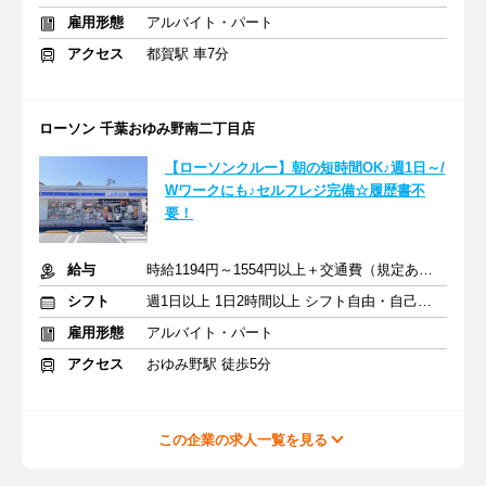
雇用形態
アルバイト・パート
アクセス
都賀駅 車7分
ローソン 千葉おゆみ野南二丁目店
【ローソンクルー】朝の短時間OK♪週1日～/
Wワークにも♪セルフレジ完備☆履歴書不
要！
給与
時給1194円～1554円以上＋交通費（規定あり）
シフト
週1日以上 1日2時間以上 シフト自由・自己申告
雇用形態
アルバイト・パート
アクセス
おゆみ野駅 徒歩5分
この企業の求人一覧を見る