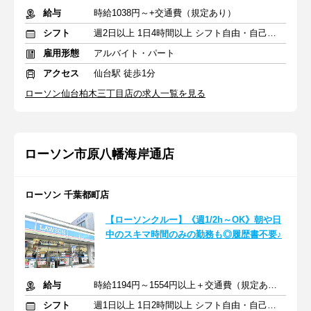
給与
時給1038円～+交通費（規定あり）
シフト
週2日以上 1日4時間以上 シフト自由・自己申告
雇用形態
アルバイト・パート
アクセス
仙台駅 徒歩1分
ローソン仙台柏木三丁目店の求人一覧を見る
ローソン市原八幡海岸通店
ローソン 千葉都町店
【ローソンクルー】《週1/2h～OK》朝や日
中のスキマ時間のみの勤務も◎履歴書不要♪
給与
時給1194円～1554円以上＋交通費（規定あり）
シフト
週1日以上 1日2時間以上 シフト自由・自己申告