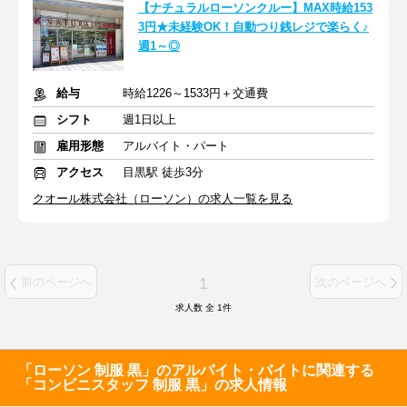
【ナチュラルローソンクルー】MAX時給153
3円★未経験OK！自動つり銭レジで楽らく♪
週1～◎
給与
時給1226～1533円＋交通費
シフト
週1日以上
雇用形態
アルバイト・パート
アクセス
目黒駅 徒歩3分
クオール株式会社（ローソン）の求人一覧を見る
1
前のページへ
次のページへ
求人数 全
1
件
「ローソン 制服 黒」のアルバイト・バイトに関連する
「コンビニスタッフ 制服 黒」の求人情報