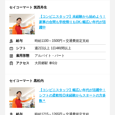
セイコーマート 筑西舟生
【コンビニスタッフ】未経験から始めよう！
家事の合間も学校帰りもOK♪幅広い年代が活
躍中
給与
時給1100～1500円＋交通費規定支給
シフト
週2日以上 1日4時間以上
雇用形態
アルバイト・パート
アクセス
大田郷駅 車6分
セイコーマート 黒松内
【コンビニスタッフ】幅広い年代が活躍中！
シフトの柔軟性◎未経験からスタートの方多
数＊
給与
時給1215～1265円＋交通費規定支給