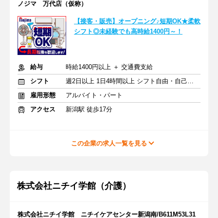
ノジマ 万代店（仮称）
【接客・販売】オープニング♪短期OK★柔軟
シフト◎未経験でも高時給1400円～！
給与
時給1400円以上 ＋ 交通費支給
シフト
週2日以上 1日4時間以上 シフト自由・自己申告
雇用形態
アルバイト・パート
アクセス
新潟駅 徒歩17分
この企業の求人一覧を見る
株式会社ニチイ学館（介護）
株式会社ニチイ学館 ニチイケアセンター新潟南/B611M53L31