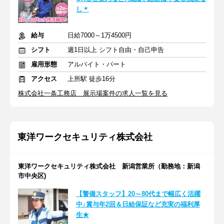
し＊
給与
日給7000～1万4500円
シフト
週1日以上 シフト自由・自己申告
雇用形態
アルバイト・パート
アクセス
上所駅 徒歩16分
株式会社一条工務店 展示場案件の求人一覧を見る
東洋ワークセキュリティ株式会社
東洋ワークセキュリティ株式会社 新潟営業所（勤務地：新潟
市中央区)
【警備スタッフ】20～80代まで幅広く活躍
中♪賞与年2回＆日給保証など充実の福利厚
生★