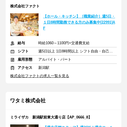
株式会社ファクト
【ホール・キッチン】［職業紹介］週5日・
１日8時間勤務できる方のみ募集中[22991]A
F
給与
時給1060～1100円+交通費支給
シフト
週5日以上 1日8時間以上 シフト自由・自己申告
雇用形態
アルバイト・パート
アクセス
新潟駅
株式会社ファクトの求人一覧を見る
ワタミ株式会社
ミライザカ 新潟駅前東大通り店【AP_0666_8】