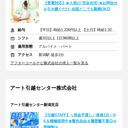
【受電対応】★人気の"完全在宅"★お問合せ
を引き継ぐだけ♪全国どこでも勤務OK◎
給与
【平日】時給1,226円以上 【土日】時給1,326円以上
シフト
週3日以上 1日3時間以上
雇用形態
アルバイト・パート
アクセス
新潟駅 徒歩1分
アフターコールナビ株式会社の求人一覧を見る
アート引越センター株式会社
アート引越センター新潟支店
【引越STAFF】＼現金手渡し／単発1日～O
K＆積極採用中★髪色自由＆履歴書不要◎≪
登録制≫