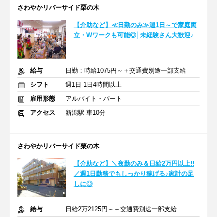
さわやかリバーサイド栗の木
【介助など】≪日勤のみ≫週1日～で家庭両
立・Wワークも可能◎│未経験さん大歓迎♪
給与
日勤：時給1075円～＋交通費別途一部支給
シフト
週1日 1日4時間以上
雇用形態
アルバイト・パート
アクセス
新潟駅 車10分
さわやかリバーサイド栗の木
【介助など】＼夜勤のみ＆日給2万円以上!!
／週1日勤務でもしっかり稼げる♪家計の足
しに◎
給与
日給2万2125円～＋交通費別途一部支給