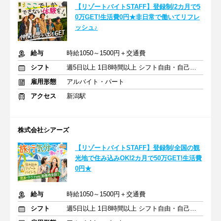
【リゾートバイトSTAFF】登録制/2カ月で5
0万GET!生活費0円★非日常で働いてリフレ
ッシュ♪
給与
時給1050～1500円＋交通費
シフト
週5日以上 1日8時間以上 シフト自由・自己申告
雇用形態
アルバイト・パート
アクセス
新潟駅
株式会社シアーズ
【リゾートバイトSTAFF】登録制/全国の観
光地で住み込みOK!2カ月で50万GET!生活費
0円★
給与
時給1050～1500円＋交通費
シフト
週5日以上 1日8時間以上 シフト自由・自己申告