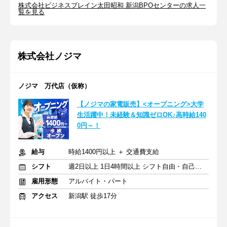
株式会社ビジネスブレイン太田昭和 新潟BPOセンターの求人一
覧を見る
株式会社ノジマ
ノジマ 万代店（仮称）
【ノジマの家電販売】<オープニング>大学
生活躍中！未経験＆知識ゼロOK♪高時給140
0円～！
給与
時給1400円以上 ＋ 交通費支給
シフト
週2日以上 1日4時間以上 シフト自由・自己申告
雇用形態
アルバイト・パート
アクセス
新潟駅 徒歩17分