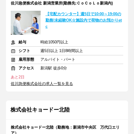
佐川急便株式会社 新潟営業所(勤務先:ＣｏＣｏＬｏ新潟内)
【宅配カウンター】週5日で10:00～19:00の
勤務!未経験OK☆施設内で荷物のお預かりet
c
給与
時給1050円以上
シフト
週5日以上 1日8時間以上
雇用形態
アルバイト・パート
アクセス
新潟駅 徒歩0分
あと2日
佐川急便株式会社の求人一覧を見る
株式会社キョードー北陸
株式会社キョードー北陸（勤務地：新潟市中央区 万代口エリ
ア）