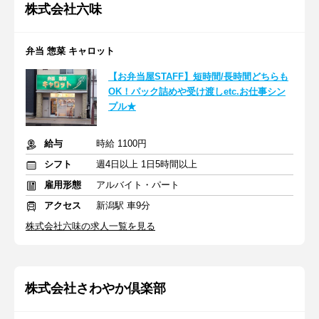
株式会社六味
弁当 惣菜 キャロット
【お弁当屋STAFF】短時間/長時間どちらも
OK！パック詰めや受け渡しetc.お仕事シン
プル★
給与
時給 1100円
シフト
週4日以上 1日5時間以上
雇用形態
アルバイト・パート
アクセス
新潟駅 車9分
株式会社六味の求人一覧を見る
株式会社さわやか倶楽部