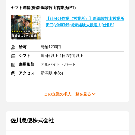
ヤマト運輸(株)新潟紫竹山営業所(PT)
【仕分け作業（営業所）】新潟紫竹山営業所
(PT)(y040349pt)未経験大歓迎！[仕][Ｐ]
給与
時給1200円
シフト
週5日以上 1日2時間以上
雇用形態
アルバイト・パート
アクセス
新潟駅 車8分
この企業の求人一覧を見る
佐川急便株式会社