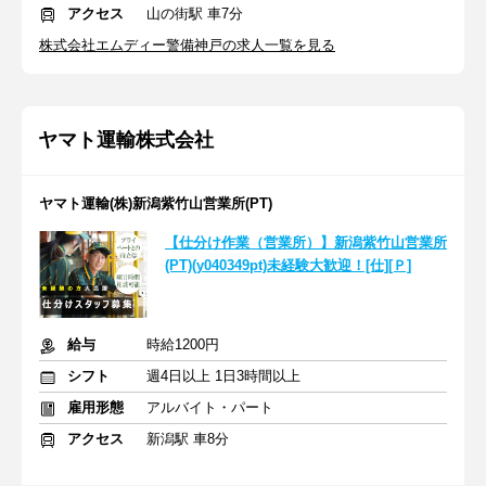
アクセス
山の街駅 車7分
株式会社エムディー警備神戸の求人一覧を見る
ヤマト運輸株式会社
ヤマト運輸(株)新潟紫竹山営業所(PT)
【仕分け作業（営業所）】新潟紫竹山営業所
(PT)(y040349pt)未経験大歓迎！[仕][Ｐ]
給与
時給1200円
シフト
週4日以上 1日3時間以上
雇用形態
アルバイト・パート
アクセス
新潟駅 車8分