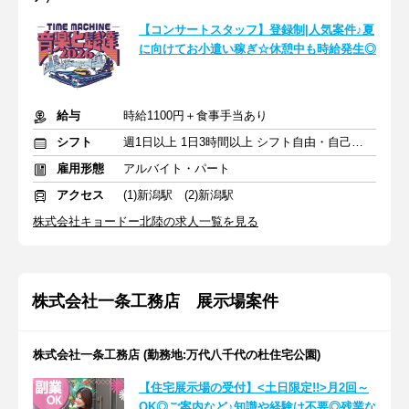
【コンサートスタッフ】登録制|人気案件♪夏
に向けてお小遣い稼ぎ☆休憩中も時給発生◎
給与
時給1100円＋食事手当あり
シフト
週1日以上 1日3時間以上 シフト自由・自己申告
雇用形態
アルバイト・パート
アクセス
(1)新潟駅 (2)新潟駅
株式会社キョードー北陸の求人一覧を見る
株式会社一条工務店 展示場案件
株式会社一条工務店 (勤務地:万代八千代の杜住宅公園)
【住宅展示場の受付】<土日限定!!>月2回～
OK◎ご案内など♪知識や経験は不要◎残業な