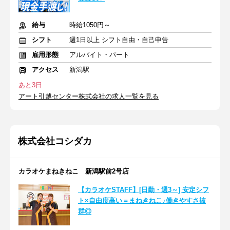
給与
時給1050円～
シフト
週1日以上 シフト自由・自己申告
雇用形態
アルバイト・パート
アクセス
新潟駅
あと3日
アート引越センター株式会社の求人一覧を見る
株式会社コシダカ
カラオケまねきねこ 新潟駅前2号店
【カラオケSTAFF】[日勤・週3～] 安定シフ
ト×自由度高い＝まねきねこ♪働きやすさ抜
群◎