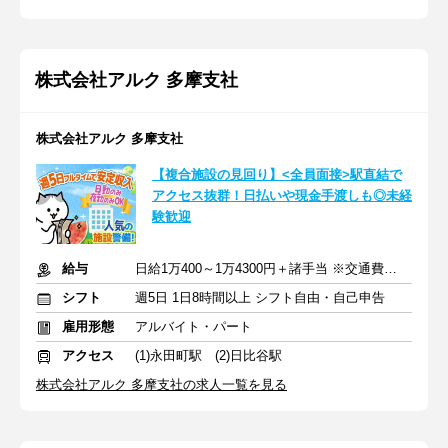
株式会社アルク 多摩支社
株式会社アルク 多摩支社
【複合施設の見回り】<全員面接>駅直結で
アクセス抜群！日払いや現金手渡しも◎未経
験歓迎
給与
日給1万400～1万4300円＋諸手当 ※交通費全額支給
シフト
週5日 1日8時間以上 シフト自由・自己申告
雇用形態
アルバイト・パート
アクセス
(1)永田町駅 (2)日比谷駅
株式会社アルク 多摩支社の求人一覧を見る