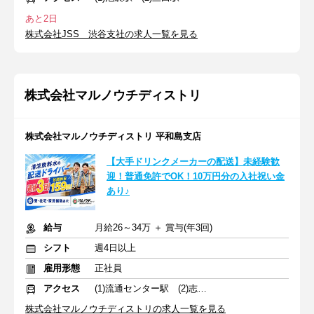
あと2日
株式会社JSS 渋谷支社の求人一覧を見る
株式会社マルノウチディストリ
株式会社マルノウチディストリ 平和島支店
【大手ドリンクメーカーの配送】未経験歓
迎！普通免許でOK！10万円分の入社祝い金
あり♪
給与
月給26～34万 ＋ 賞与(年3回)
シフト
週4日以上
雇用形態
正社員
アクセス
(1)流通センター駅 (2)志村坂上駅 (3)東陽町駅
株式会社マルノウチディストリの求人一覧を見る