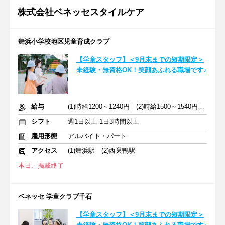
株式会社ベネッセスタイルケア
舞浜小学校地区児童育成クラブ
【学童スタッフ】＜9月末までの短期限定＞
未経験・無資格OK！笑顔あふれる職場です♪
給与
(1)時給1200～1240円 (2)時給1500～1540円 +交通費支給
シフト
週1日以上 1日3時間以上
雇用形態
アルバイト・パート
アクセス
(1)舞浜駅 (2)西巣鴨駅
本日、掲載終了
ベネッセ 学童クラブ千石
【学童スタッフ】＜9月末までの短期限定＞