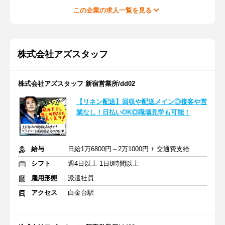
この企業の求人一覧を見る
株式会社アズスタッフ
株式会社アズスタッフ 新宿営業所/dd02
【リネン配送】回収や配送メイン◎接客や営
業なし！日払いOK◎職場見学も可能！
給与
日給1万6800円～2万1000円 + 交通費支給
シフト
週4日以上 1日8時間以上
雇用形態
派遣社員
アクセス
白金台駅