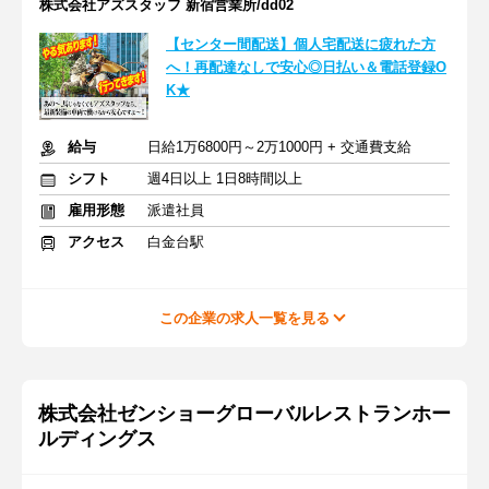
株式会社アズスタッフ 新宿営業所/dd02
【センター間配送】個人宅配送に疲れた方
へ！再配達なしで安心◎日払い＆電話登録O
K★
給与
日給1万6800円～2万1000円 + 交通費支給
シフト
週4日以上 1日8時間以上
雇用形態
派遣社員
アクセス
白金台駅
この企業の求人一覧を見る
株式会社ゼンショーグローバルレストランホー
ルディングス