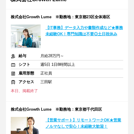
株式会社Growth Lume ※勤務地：東京都23区全体港区
【IT事務】データ入力や書類作成など★事務
未経験OK！専門知識は不要◎土日祝休み
給与
月給28万円～
シフト
週5日 1日8時間以上
雇用形態
正社員
アクセス
三田駅
本日、掲載終了
株式会社Growth Lume ※勤務地：東京都千代田区
【営業サポート】リモートワークOK★営業
ノルマなしで安心！未経験大歓迎！