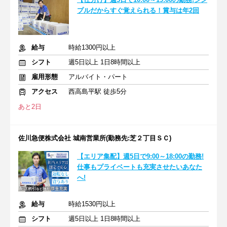
プルだからすぐ覚えられる！賞与は年2回
給与
時給1300円以上
シフト
週5日以上 1日8時間以上
雇用形態
アルバイト・パート
アクセス
西高島平駅 徒歩5分
あと2日
佐川急便株式会社 城南営業所(勤務先:芝２丁目ＳＣ)
【エリア集配】週5日で9:00～18:00の勤務!
仕事もプライベートも充実させたいあなた
へ!
給与
時給1530円以上
シフト
週5日以上 1日8時間以上