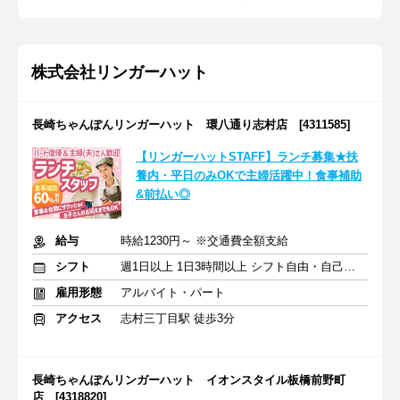
株式会社リンガーハット
長崎ちゃんぽんリンガーハット 環八通り志村店 [4311585]
【リンガーハットSTAFF】ランチ募集★扶
養内・平日のみOKで主婦活躍中！食事補助
&前払い◎
給与
時給1230円～ ※交通費全額支給
シフト
週1日以上 1日3時間以上 シフト自由・自己申告
雇用形態
アルバイト・パート
アクセス
志村三丁目駅 徒歩3分
長崎ちゃんぽんリンガーハット イオンスタイル板橋前野町
店 [4318820]