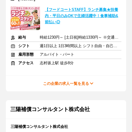
【フードコートSTAFF】ランチ募集★扶養
内・平日のみOKで主婦活躍中！食事補助&
前払い◎
給与
時給1230円～ [土日祝]時給1330円～ ※交通費全額支給
シフト
週1日以上 1日3時間以上 シフト自由・自己申告
雇用形態
アルバイト・パート
アクセス
志村坂上駅 徒歩8分
この企業の求人一覧を見る
三陽補償コンサルタント株式会社
三陽補償コンサルタント株式会社