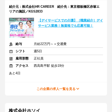
紹介元：株式会社HR CAREER 紹介先：東京都板橋区赤塚エ
リアの施設／KGS2833
【デイサービスでの介護】［職業紹介］デイ
サービス業務！無資格でも応募可能！
給与
月給22万円～＋交通費
シフト
週5日
雇用形態
正社員
アクセス
西高島平駅 徒歩19分
あと4日
この企業の求人一覧を見る
株式会社ホソイ