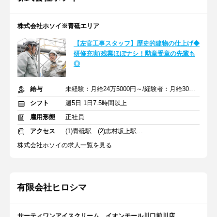
株式会社ホソイ※青砥エリア
【左官工事スタッフ】歴史的建物の仕上げ◆
研修充実/残業ほぼナシ！勲章受章の先輩も
◎
給与
未経験：月給24万5000円～/経験者：月給30万8000円～ ※手当あり
シフト
週5日 1日7.5時間以上
雇用形態
正社員
アクセス
(1)青砥駅 (2)志村坂上駅 (3)武蔵小金井駅
株式会社ホソイの求人一覧を見る
有限会社ヒロシマ
サーティワンアイスクリーム イオンモール川口前川店