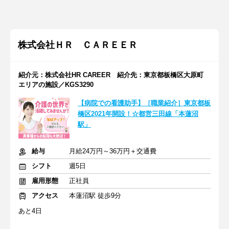
株式会社ＨＲ ＣＡＲＥＥＲ
紹介元：株式会社HR CAREER 紹介先：東京都板橋区大原町
エリアの施設／KGS3290
【病院での看護助手】［職業紹介］東京都板
橋区2021年開設！☆都営三田線「本蓮沼
駅」
給与
月給24万円～36万円＋交通費
シフト
週5日
雇用形態
正社員
アクセス
本蓮沼駅 徒歩9分
あと4日