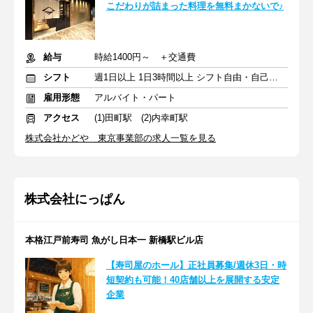
こだわりが詰まった料理を無料まかないで♪
給与
時給1400円～ ＋交通費
シフト
週1日以上 1日3時間以上 シフト自由・自己申告
雇用形態
アルバイト・パート
アクセス
(1)田町駅 (2)内幸町駅
株式会社かどや 東京事業部の求人一覧を見る
株式会社にっぱん
本格江戸前寿司 魚がし日本一 新橋駅ビル店
【寿司屋のホール】正社員募集/週休3日・時
短契約も可能！40店舗以上を展開する安定
企業