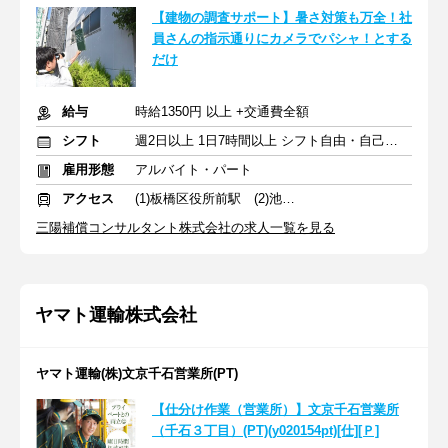
【建物の調査サポート】暑さ対策も万全！社
員さんの指示通りにカメラでパシャ！とする
だけ
給与
時給1350円 以上 +交通費全額
シフト
週2日以上 1日7時間以上 シフト自由・自己申告
雇用形態
アルバイト・パート
アクセス
(1)板橋区役所前駅 (2)池袋駅
三陽補償コンサルタント株式会社の求人一覧を見る
ヤマト運輸株式会社
ヤマト運輸(株)文京千石営業所(PT)
【仕分け作業（営業所）】文京千石営業所
（千石３丁目）(PT)(y020154pt)[仕][Ｐ]