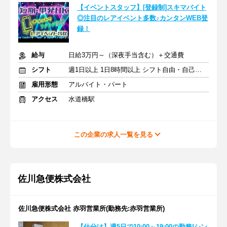
【イベントスタッフ】[登録制]スキマバイト
◎注目のレアイベント多数♪カンタンWEB登
録！
給与
日給3万円～（深夜手当含む）＋交通費
シフト
週1日以上 1日8時間以上 シフト自由・自己申告
雇用形態
アルバイト・パート
アクセス
水道橋駅
この企業の求人一覧を見る
佐川急便株式会社
佐川急便株式会社 赤羽営業所(勤務先:赤羽営業所)
【仕分け】週5日で10:00～19:00の勤務!シン