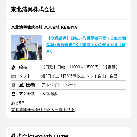
東北清興株式会社
東北清興株式会社 東京支社 KEIBIYA
【交通誘導】日払い◎履歴書不要！日給全額
保証♪直行直帰OK！隊員さんの働きやすさM
AX！
給与
【日勤】日給：11000～13500円 /【夜勤】日給：12670～15342円
シフト
週2日以上 1日8時間以上 シフト自由・自己申告
雇用形態
アルバイト・パート
アクセス
水道橋駅
あと5日
東北清興株式会社の求人一覧を見る
株式会社Growth Lume