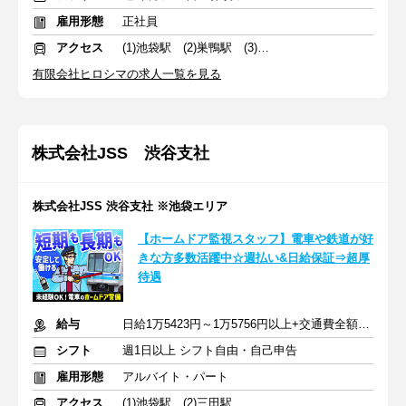
雇用形態
正社員
アクセス
(1)池袋駅 (2)巣鴨駅 (3)茗荷谷駅
有限会社ヒロシマの求人一覧を見る
株式会社JSS 渋谷支社
株式会社JSS 渋谷支社 ※池袋エリア
【ホームドア監視スタッフ】電車や鉄道が好
きな方多数活躍中☆週払い&日給保証⇒超厚
待遇
給与
日給1万5423円～1万5756円以上+交通費全額支給
シフト
週1日以上 シフト自由・自己申告
雇用形態
アルバイト・パート
アクセス
(1)池袋駅 (2)三田駅