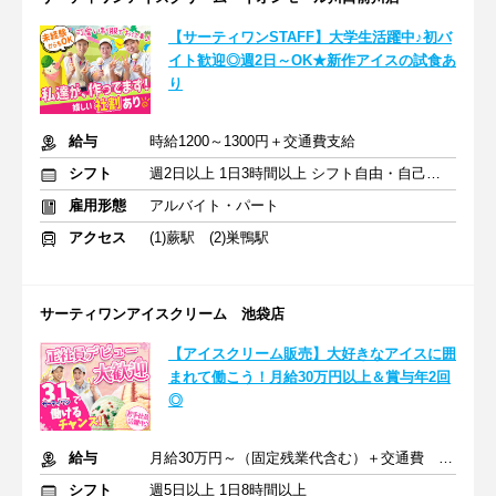
【サーティワンSTAFF】大学生活躍中♪初バ
イト歓迎◎週2日～OK★新作アイスの試食あ
り
給与
時給1200～1300円＋交通費支給
シフト
週2日以上 1日3時間以上 シフト自由・自己申告
雇用形態
アルバイト・パート
アクセス
(1)蕨駅 (2)巣鴨駅
サーティワンアイスクリーム 池袋店
【アイスクリーム販売】大好きなアイスに囲
まれて働こう！月給30万円以上＆賞与年2回
◎
給与
月給30万円～（固定残業代含む）＋交通費 ※賞与年2回
シフト
週5日以上 1日8時間以上