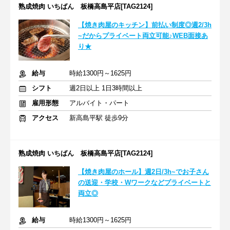
熟成焼肉 いちばん 板橋高島平店[TAG2124]
【焼き肉屋のキッチン】前払い制度◎週2/3h
~だからプライベート両立可能♪WEB面接あ
り★
給与
時給1300円～1625円
シフト
週2日以上 1日3時間以上
雇用形態
アルバイト・パート
アクセス
新高島平駅 徒歩9分
熟成焼肉 いちばん 板橋高島平店[TAG2124]
【焼き肉屋のホール】週2日/3h~でお子さん
の送迎・学校・Wワークなどプライベートと
両立◎
給与
時給1300円～1625円