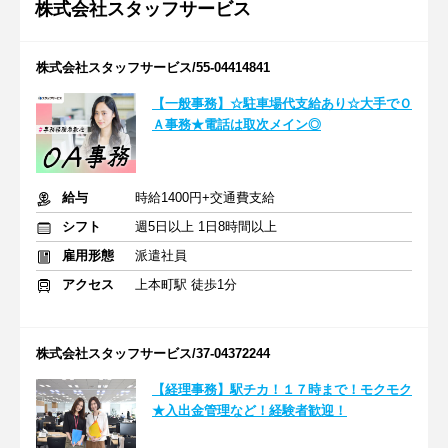
株式会社スタッフサービス
株式会社スタッフサービス/55-04414841
【一般事務】☆駐車場代支給あり☆大手でＯ
Ａ事務★電話は取次メイン◎
給与
時給1400円+交通費支給
シフト
週5日以上 1日8時間以上
雇用形態
派遣社員
アクセス
上本町駅 徒歩1分
株式会社スタッフサービス/37-04372244
【経理事務】駅チカ！１７時まで！モクモク
★入出金管理など！経験者歓迎！