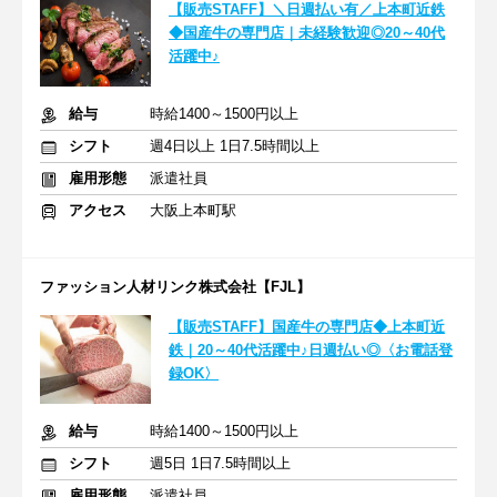
【販売STAFF】＼日週払い有／上本町近鉄
◆国産牛の専門店｜未経験歓迎◎20～40代
活躍中♪
給与
時給1400～1500円以上
シフト
週4日以上 1日7.5時間以上
雇用形態
派遣社員
アクセス
大阪上本町駅
ファッション人材リンク株式会社【FJL】
【販売STAFF】国産牛の専門店◆上本町近
鉄｜20～40代活躍中♪日週払い◎〈お電話登
録OK〉
給与
時給1400～1500円以上
シフト
週5日 1日7.5時間以上
雇用形態
派遣社員