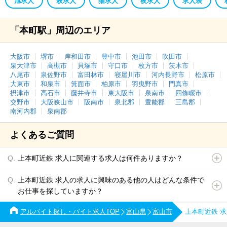
旭求人
萩求人
猫求人
夜求人
求人表
「本町駅」周辺のエリア
大阪市
堺市
岸和田市
豊中市
池田市
吹田市
泉大津市
高槻市
貝塚市
守口市
枚方市
茨木市
八尾市
泉佐野市
富田林市
寝屋川市
河内長野市
松原市
大東市
和泉市
箕面市
柏原市
羽曳野市
門真市
摂津市
高石市
藤井寺市
東大阪市
泉南市
四條畷市
交野市
大阪狭山市
阪南市
泉北郡
豊能郡
三島郡
南河内郡
泉南郡
よくあるご質問
上本町近鉄 求人に関連する求人は何件ありますか？
上本町近鉄 求人の求人に興味のある他の人はどんな条件で
お仕事を探していますか？
アルバイト探し・バイト求人TOP
富山県
富山市
上本町近鉄 