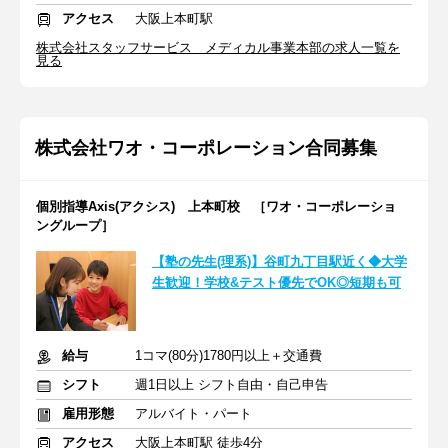
アクセス
大阪上本町駅
株式会社スタッフサービス メディカル事業本部の求人一覧を
見る
株式会社ワオ・コーポレーション合同募集
個別指導Axis(アクシス) 上本町校 ［ワオ・コーポレーショ
ングループ］
【塾の先生(理系)】谷町九丁目駅近く◆大学
生歓迎！学校&テスト優先でOK◎短期も可
給与
1コマ(80分)1780円以上＋交通費
シフト
週1日以上 シフト自由・自己申告
雇用形態
アルバイト・パート
アクセス
大阪上本町駅 徒歩4分