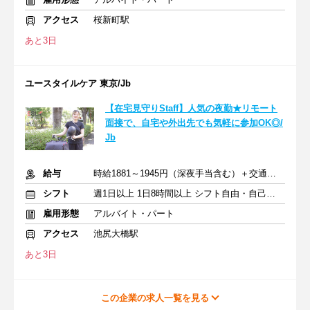
アクセス
桜新町駅
あと3日
ユースタイルケア 東京/Jb
【在宅見守りStaff】人気の夜勤★リモート
面接で、自宅や外出先でも気軽に参加OK◎/
Jb
給与
時給1881～1945円（深夜手当含む）＋交通費支給
シフト
週1日以上 1日8時間以上 シフト自由・自己申告
雇用形態
アルバイト・パート
アクセス
池尻大橋駅
あと3日
この企業の求人一覧を見る