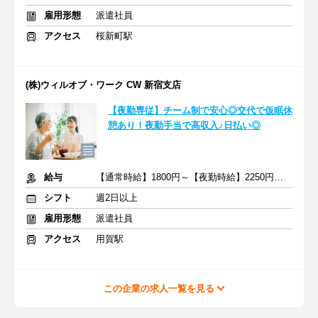
雇用形態
派遣社員
アクセス
桜新町駅
(株)ウィルオブ・ワーク CW 新宿支店
【夜勤専従】チーム制で安心◎交代で仮眠休
憩あり！夜勤手当で高収入♪日払い◎
給与
【通常時給】1800円～【夜勤時給】2250円～ ＋交通費
シフト
週2日以上
雇用形態
派遣社員
アクセス
用賀駅
この企業の求人一覧を見る