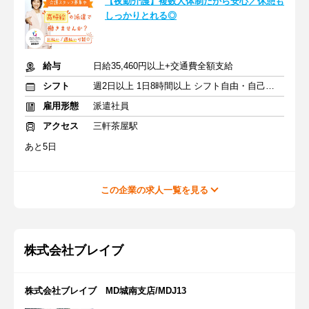
【夜勤介護】複数人体制だから安心／休憩も
しっかりとれる◎
給与
日給35,460円以上+交通費全額支給
シフト
週2日以上 1日8時間以上 シフト自由・自己申告
雇用形態
派遣社員
アクセス
三軒茶屋駅
あと5日
この企業の求人一覧を見る
株式会社ブレイブ
株式会社ブレイブ MD城南支店/MDJ13