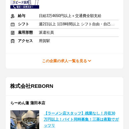
給与
日給3万4650円以上＋交通費全額支給
シフト
週2日以上 1日8時間以上 シフト自由・自己申告
雇用形態
派遣社員
アクセス
用賀駅
この企業の求人一覧を見る
株式会社REBORN
らーめん蓮 蒲田本店
【ラーメン店スタッフ】残業なし！月収30
万円以上！バイト同時募集！三茶は夜勤でガ
ッツリ