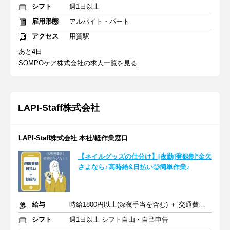
シフト
週1日以上
雇用形態
アルバイト・パート
アクセス
用賀駅
あと4日
SOMPOケア株式会社の求人一覧を見る
LAPI-Staff株式会社
LAPI-Staff株式会社 本社/軽作業窓口
【ネイルグッズの仕分け】[夜勤]登録制*金欠
さよなら♪高時給&日払い◎簡単作業♪
給与
時給1800円以上(深夜手当を含む) ＋ 交通費全額支給
シフト
週1日以上 シフト自由・自己申告