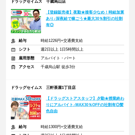
ドラッグセイムス 千歳烏山店
【登録販売者】夜勤★接客少なめ！時給加算
あり♪深夜給で稼ごう★最大30％割引の社割
有◎
給与
時給1226円+交通費支給
シフト
週2日以上 1日5時間以上
雇用形態
アルバイト・パート
アクセス
千歳烏山駅 徒歩3分
ドラッグセイムス 三軒茶屋1丁目店
【ドラッグストアスタッフ】夕勤★授業終わ
りにアルバイト♪MAX30％OFFの社割有◎髪
色自由
給与
時給1300円+交通費支給