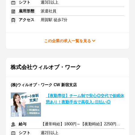
シフト
週3日以上
雇用形態
派遣社員
アクセス
用賀駅 徒歩7分
この企業の求人一覧を見る
株式会社ウィルオブ・ワーク
(株)ウィルオブ・ワーク CW 新宿支店
【夜勤専従】チーム制で安心◎交代で仮眠休
憩あり！夜勤手当で高収入♪日払い◎
給与
【通常時給】1800円～【夜勤時給】2250円～ ＋交通費
シフト
週2日以上