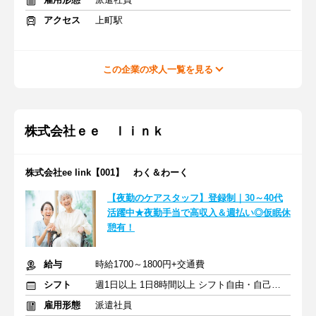
アクセス
上町駅
この企業の求人一覧を見る
株式会社ｅｅ ｌｉｎｋ
株式会社ee link【001】 わく＆わーく
【夜勤のケアスタッフ】登録制｜30～40代
活躍中★夜勤手当で高収入＆週払い◎仮眠休
憩有！
給与
時給1700～1800円+交通費
シフト
週1日以上 1日8時間以上 シフト自由・自己申告
雇用形態
派遣社員