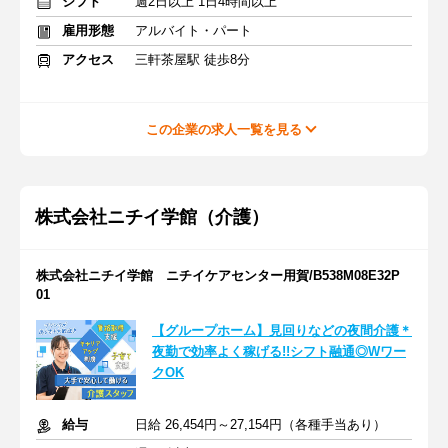
シフト
週2日以上 1日4時間以上
雇用形態
アルバイト・パート
アクセス
三軒茶屋駅 徒歩8分
この企業の求人一覧を見る
株式会社ニチイ学館（介護）
株式会社ニチイ学館 ニチイケアセンター用賀/B538M08E32P
01
【グループホーム】見回りなどの夜間介護＊
夜勤で効率よく稼げる!!シフト融通◎Wワー
クOK
給与
日給 26,454円～27,154円（各種手当あり）