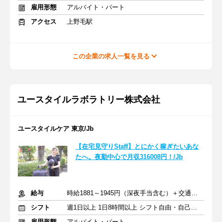
雇用形態
アルバイト・パート
アクセス
上野毛駅
この企業の求人一覧を見る
ユースタイルラボラトリー株式会社
ユースタイルケア 東京/Jb
【在宅見守りStaff】とにかく稼ぎたいあな
たへ。夜勤中心で月収316008円！/Jb
給与
時給1881～1945円（深夜手当含む）＋交通費支給
シフト
週1日以上 1日8時間以上 シフト自由・自己申告
雇用形態
アルバイト・パート