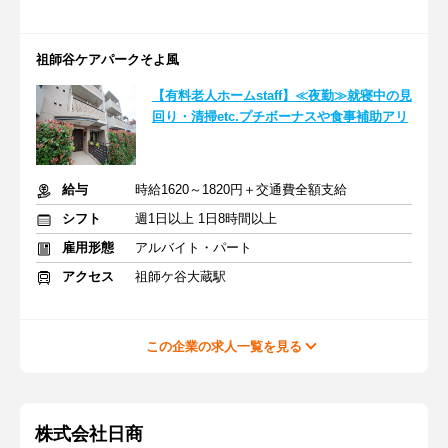
祖師谷ケアパークそよ風
【有料老人ホームstaff】≪夜勤≫就寝中の見
回り・清掃etc.プチボーナスや食事補助アリ
給与
時給1620～1820円＋交通費全額支給
シフト
週1日以上 1日8時間以上
雇用形態
アルバイト・パート
アクセス
祖師ケ谷大蔵駅
この企業の求人一覧を見る
株式会社日商