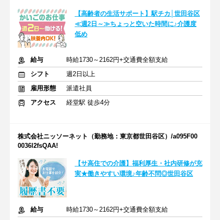
【高齢者の生活サポート】駅チカ│世田谷区
≪週2日～≫ちょっと空いた時間に♪介護度
低め
給与
時給1730～2162円+交通費全額支給
シフト
週2日以上
雇用形態
派遣社員
アクセス
経堂駅 徒歩4分
株式会社ニッソーネット（勤務地：東京都世田谷区）/a095F00
0036l2fsQAA!
【サ高住での介護】福利厚生・社内研修が充
実★働きやすい環境♪年齢不問◎世田谷区
給与
時給1730～2162円+交通費全額支給