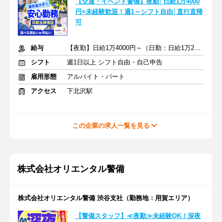
【交通・イベント警備】夜勤│日給1万4000
円×未経験歓迎！週1～シフト自由│直行直帰
可
給与
【夜勤】日給1万4000円～（日勤：日給1万2500円～）
シフト
週1日以上 シフト自由・自己申告
雇用形態
アルバイト・パート
アクセス
下北沢駅
この企業の求人一覧を見る
株式会社オリエンタル警備
株式会社オリエンタル警備 渋谷支社（勤務地：用賀エリア）
【警備スタッフ】≪夜勤≫未経験OK！深夜