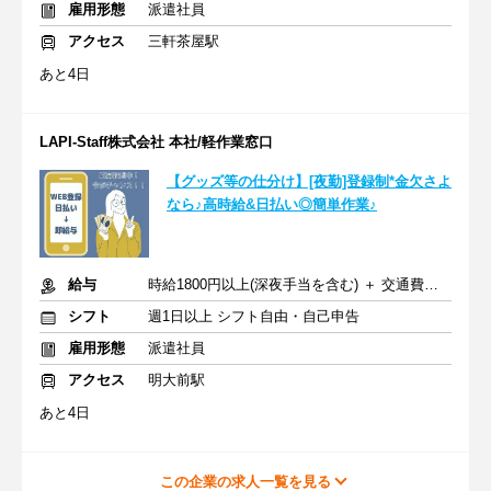
雇用形態
派遣社員
アクセス
三軒茶屋駅
あと4日
LAPI-Staff株式会社 本社/軽作業窓口
【グッズ等の仕分け】[夜勤]登録制*金欠さよ
なら♪高時給&日払い◎簡単作業♪
給与
時給1800円以上(深夜手当を含む) ＋ 交通費全額支給
シフト
週1日以上 シフト自由・自己申告
雇用形態
派遣社員
アクセス
明大前駅
あと4日
この企業の求人一覧を見る