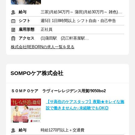
給与
三茶)月給34万円～ 蒲田)月給30万円～ 雑色)月給25万円～+交通費
シフト
週5日 1日8時間以上 シフト自由・自己申告
雇用形態
正社員
アクセス
(1)蒲田駅 (2)三軒茶屋駅 (3)雑色駅
株式会社REBORNの求人一覧を見る
SOMPOケア株式会社
ＳＯＭＰＯケア ラヴィーレレジデンス用賀/9050bo2
【サ高住のケアスタッフ】夜勤★キレイな施
設で働きませんか♪未経験でもOK◎
給与
時給1270円以上＋交通費