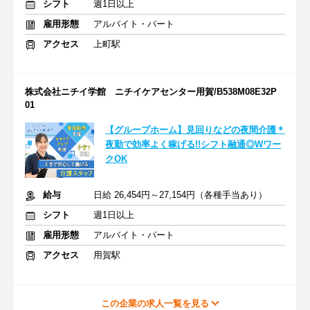
シフト
週1日以上
雇用形態
アルバイト・パート
アクセス
上町駅
株式会社ニチイ学館 ニチイケアセンター用賀/B538M08E32P
01
【グループホーム】見回りなどの夜間介護＊
夜勤で効率よく稼げる!!シフト融通◎Wワー
クOK
給与
日給 26,454円～27,154円（各種手当あり）
シフト
週1日以上
雇用形態
アルバイト・パート
アクセス
用賀駅
この企業の求人一覧を見る