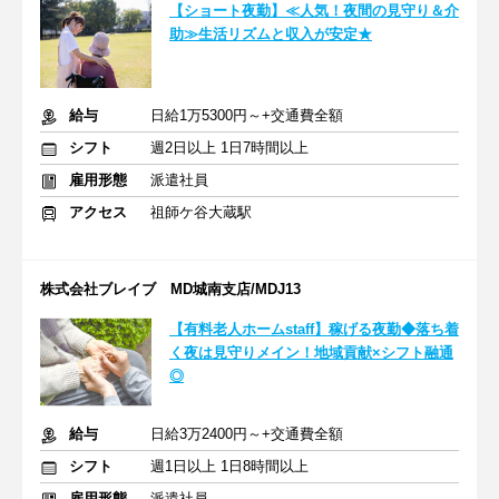
【ショート夜勤】≪人気！夜間の見守り＆介
助≫生活リズムと収入が安定★
給与
日給1万5300円～+交通費全額
シフト
週2日以上 1日7時間以上
雇用形態
派遣社員
アクセス
祖師ケ谷大蔵駅
株式会社ブレイブ MD城南支店/MDJ13
【有料老人ホームstaff】稼げる夜勤◆落ち着
く夜は見守りメイン！地域貢献×シフト融通
◎
給与
日給3万2400円～+交通費全額
シフト
週1日以上 1日8時間以上
雇用形態
派遣社員