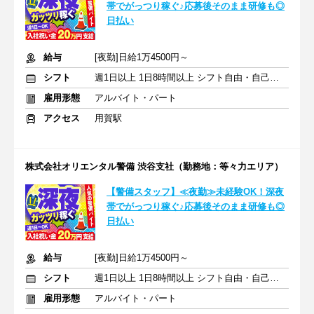
帯でがっつり稼ぐ♪応募後そのまま研修も◎
日払い
給与
[夜勤]日給1万4500円～
シフト
週1日以上 1日8時間以上 シフト自由・自己申告
雇用形態
アルバイト・パート
アクセス
用賀駅
株式会社オリエンタル警備 渋谷支社（勤務地：等々力エリア）
【警備スタッフ】≪夜勤≫未経験OK！深夜
帯でがっつり稼ぐ♪応募後そのまま研修も◎
日払い
給与
[夜勤]日給1万4500円～
シフト
週1日以上 1日8時間以上 シフト自由・自己申告
雇用形態
アルバイト・パート