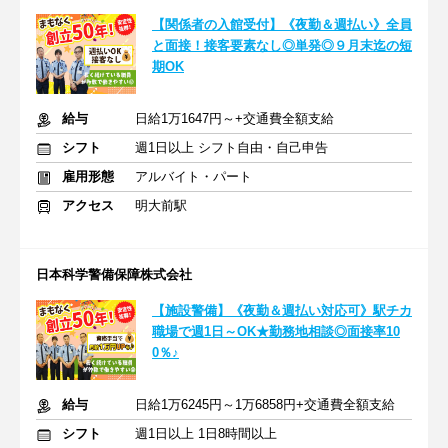
【関係者の入館受付】《夜勤＆週払い》全員
と面接！接客要素なし◎単発◎９月末迄の短
期OK
給与
日給1万1647円～+交通費全額支給
シフト
週1日以上 シフト自由・自己申告
雇用形態
アルバイト・パート
アクセス
明大前駅
日本科学警備保障株式会社
【施設警備】《夜勤＆週払い対応可》駅チカ
職場で週1日～OK★勤務地相談◎面接率10
0％♪
給与
日給1万6245円～1万6858円+交通費全額支給
シフト
週1日以上 1日8時間以上