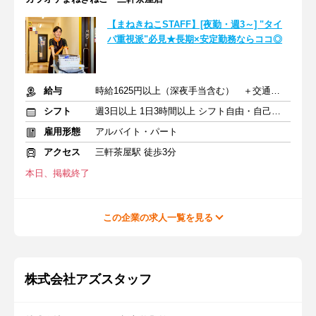
【まねきねこSTAFF】[夜勤・週3～] "タイ
パ重視派"必見★長期×安定勤務ならココ◎
給与
時給1625円以上（深夜手当含む） ＋交通費支給
シフト
週3日以上 1日3時間以上 シフト自由・自己申告
雇用形態
アルバイト・パート
アクセス
三軒茶屋駅 徒歩3分
本日、掲載終了
この企業の求人一覧を見る
株式会社アズスタッフ