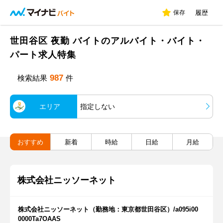
保存
履歴
世田谷区 夜勤 バイトのアルバイト・バイト・
パート求人特集
987
検索結果
件
エリア
指定しない
おすすめ
新着
時給
日給
月給
株式会社ニッソーネット
株式会社ニッソーネット（勤務地：東京都世田谷区）/a095i00
0000Ta7OAAS