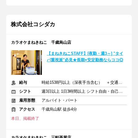
株式会社コシダカ
カラオケまねきねこ 千歳烏山店
【まねきねこSTAFF】[夜勤・週3～] "タイ
パ重視派"必見★長期×安定勤務ならココ◎
給与
時給1538円以上（深夜手当含む） ＋交通費支給
シフト
週3日以上 1日3時間以上 シフト自由・自己申告
雇用形態
アルバイト・パート
アクセス
千歳烏山駅 徒歩4分
本日、掲載終了
カラオケまねきねこ 三軒茶屋店