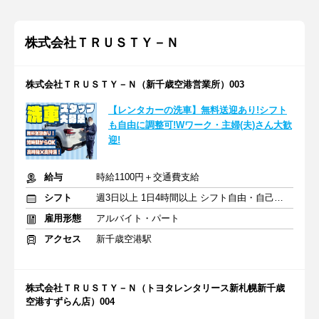
株式会社ＴＲＵＳＴＹ－Ｎ
株式会社ＴＲＵＳＴＹ－Ｎ（新千歳空港営業所）003
【レンタカーの洗車】無料送迎あり!シフト
も自由に調整可!Wワーク・主婦(夫)さん大歓
迎!
給与
時給1100円＋交通費支給
シフト
週3日以上 1日4時間以上 シフト自由・自己申告
雇用形態
アルバイト・パート
アクセス
新千歳空港駅
株式会社ＴＲＵＳＴＹ－Ｎ（トヨタレンタリース新札幌新千歳
空港すずらん店）004