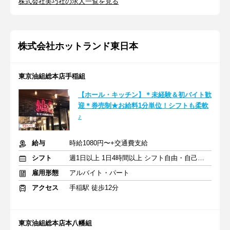
株式会社美巧社の求人一覧を見る
株式会社ホットランド東日本
東京油組総本店手稲組
【ホール・キッチン】＊未経験＆初バイト歓
迎＊券売制★お給料1分単位！シフトも柔軟
♪
給与
時給1080円〜+交通費支給
シフト
週1日以上 1日4時間以上 シフト自由・自己申告
雇用形態
アルバイト・パート
アクセス
手稲駅 徒歩12分
東京油組総本店本八幡組