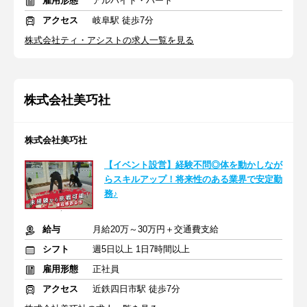
雇用形態
アルバイト・パート
アクセス
岐阜駅 徒歩7分
株式会社ティ・アシストの求人一覧を見る
株式会社美巧社
株式会社美巧社
【イベント設営】経験不問◎体を動かしなが
らスキルアップ！将来性のある業界で安定勤
務♪
給与
月給20万～30万円＋交通費支給
シフト
週5日以上 1日7時間以上
雇用形態
正社員
アクセス
近鉄四日市駅 徒歩7分