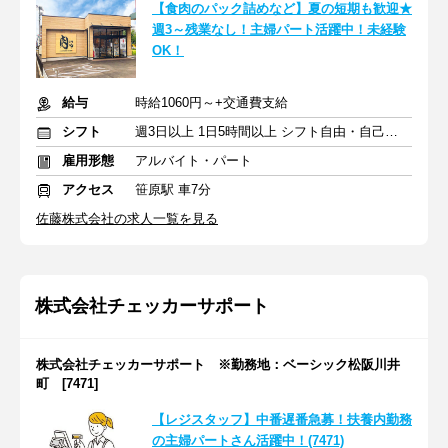
【食肉のパック詰めなど】夏の短期も歓迎★
週3～残業なし！主婦パート活躍中！未経験
OK！
給与
時給1060円～+交通費支給
シフト
週3日以上 1日5時間以上 シフト自由・自己申告
雇用形態
アルバイト・パート
アクセス
笹原駅 車7分
佐藤株式会社の求人一覧を見る
株式会社チェッカーサポート
株式会社チェッカーサポート ※勤務地：ベーシック松阪川井
町 [7471]
【レジスタッフ】中番遅番急募！扶養内勤務
の主婦パートさん活躍中！(7471)