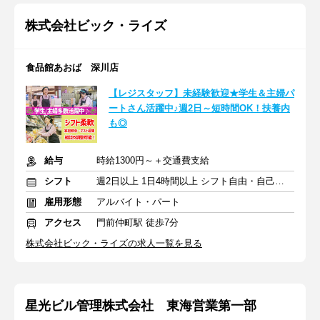
株式会社ビック・ライズ
食品館あおば 深川店
【レジスタッフ】未経験歓迎★学生＆主婦パ
ートさん活躍中♪週2日～短時間OK！扶養内
も◎
給与
時給1300円～＋交通費支給
シフト
週2日以上 1日4時間以上 シフト自由・自己申告
雇用形態
アルバイト・パート
アクセス
門前仲町駅 徒歩7分
株式会社ビック・ライズの求人一覧を見る
星光ビル管理株式会社 東海営業第一部