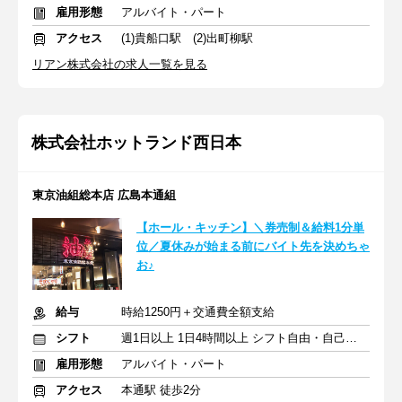
雇用形態
アルバイト・パート
アクセス
(1)貴船口駅 (2)出町柳駅
リアン株式会社の求人一覧を見る
株式会社ホットランド西日本
東京油組総本店 広島本通組
【ホール・キッチン】＼券売制＆給料1分単
位／夏休みが始まる前にバイト先を決めちゃ
お♪
給与
時給1250円＋交通費全額支給
シフト
週1日以上 1日4時間以上 シフト自由・自己申告
雇用形態
アルバイト・パート
アクセス
本通駅 徒歩2分