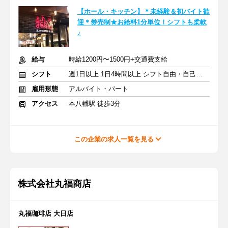
【ホール・キッチン】＊未経験＆初バイト歓
迎＊券売制★お給料1分単位！シフトも柔軟
♪
給与
時給1200円〜1500円+交通費支給
シフト
週1日以上 1日4時間以上 シフト自由・自己申告
雇用形態
アルバイト・パート
アクセス
本八幡駅 徒歩3分
この企業の求人一覧を見る
株式会社丸福商店
丸福珈琲店 大日店