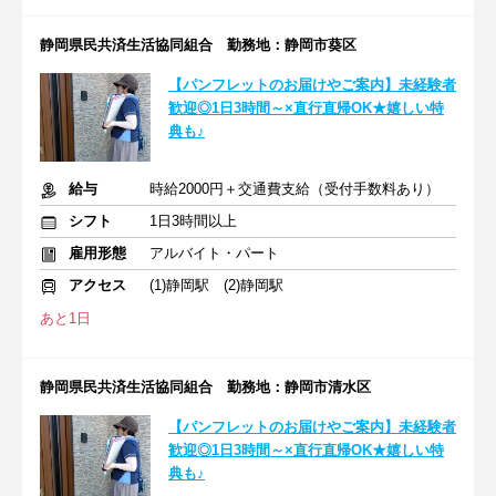
静岡県民共済生活協同組合 勤務地：静岡市葵区
【パンフレットのお届けやご案内】未経験者
歓迎◎1日3時間～×直行直帰OK★嬉しい特
典も♪
給与
時給2000円＋交通費支給（受付手数料あり）
シフト
1日3時間以上
雇用形態
アルバイト・パート
アクセス
(1)静岡駅 (2)静岡駅
あと1日
静岡県民共済生活協同組合 勤務地：静岡市清水区
【パンフレットのお届けやご案内】未経験者
歓迎◎1日3時間～×直行直帰OK★嬉しい特
典も♪