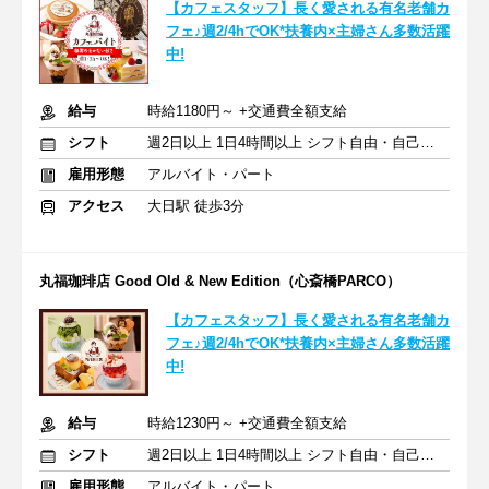
【カフェスタッフ】長く愛される有名老舗カ
フェ♪週2/4hでOK*扶養内×主婦さん多数活躍
中!
給与
時給1180円～ +交通費全額支給
シフト
週2日以上 1日4時間以上 シフト自由・自己申告
雇用形態
アルバイト・パート
アクセス
大日駅 徒歩3分
丸福珈琲店 Good Old & New Edition（心斎橋PARCO）
【カフェスタッフ】長く愛される有名老舗カ
フェ♪週2/4hでOK*扶養内×主婦さん多数活躍
中!
給与
時給1230円～ +交通費全額支給
シフト
週2日以上 1日4時間以上 シフト自由・自己申告
雇用形態
アルバイト・パート