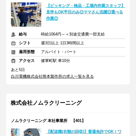
【ピッキング・検品・工場内作業スタッフ】
見学もOK平日のみ◎ママさん活躍◎選べる
作業◎
給与
時給1064円～＋別途交通費一部支給
シフト
週3日以上 1日3時間以上
雇用形態
アルバイト・パート
アクセス
健軍町駅 車10分
あと5日
白川電機株式会社熊本製作所の求人一覧を見る
株式会社ノムラクリーニング
ノムラクリーニング 本社事業所 【401】
【配送職(衣類の回収)】普通免許でOK！ワ