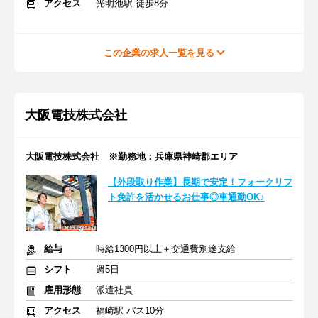
アクセス
光明池駅 徒歩8分
この企業の求人一覧を見る
大阪電技株式会社
大阪電技株式会社 ※勤務地：兵庫県神崎郡エリア
【外段取り作業】長期で安定！フォークリフ
ト免許を活かせるお仕事◎車通勤OK♪
給与
時給1300円以上＋交通費別途支給
シフト
週5日
雇用形態
派遣社員
アクセス
福崎駅 バス10分