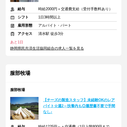
給与
時給2000円＋交通費支給（受付手数料あり）
シフト
1日3時間以上
雇用形態
アルバイト・パート
アクセス
清水駅 徒歩3分
あと1日
静岡県民共済生活協同組合の求人一覧を見る
服部牧場
服部牧場
【チーズの製造スタッフ】未経験OKのレア
バイト☆週2～扶養内も◎履歴書不要で手間
なし♪
給与
時給1225円～＋交通費（1日上限800円まで支給）