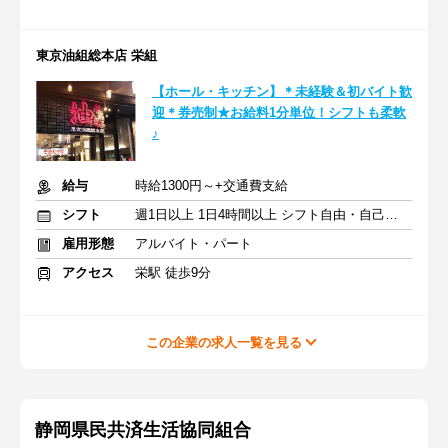
東京油組総本店 栄組
【ホール・キッチン】＊未経験＆初バイト歓
迎＊券売制★お給料1分単位！シフトも柔軟
♪
給与
時給1300円～+交通費支給
シフト
週1日以上 1日4時間以上 シフト自由・自己申告
雇用形態
アルバイト・パート
アクセス
栄駅 徒歩9分
この企業の求人一覧を見る
静岡県民共済生活協同組合