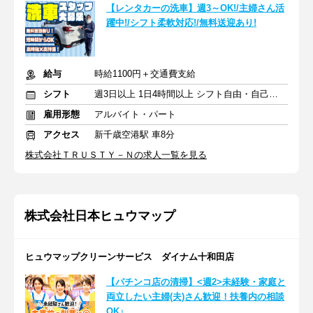
【レンタカーの洗車】週3～OK!/主婦さん活
躍中!/シフト柔軟対応!/無料送迎あり!
給与
時給1100円＋交通費支給
シフト
週3日以上 1日4時間以上 シフト自由・自己申告
雇用形態
アルバイト・パート
アクセス
新千歳空港駅 車8分
株式会社ＴＲＵＳＴＹ－Ｎの求人一覧を見る
株式会社日本ヒュウマップ
ヒュウマップクリーンサービス ダイナム十和田店
【パチンコ店の清掃】<週2>未経験・家庭と
両立したい主婦(夫)さん歓迎！扶養内の相談
OK♪