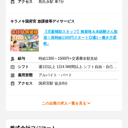
アクセス
島氏永駅 車7分
キラメキ国府宮 放課後等デイサービス
【児童補助スタッフ】無資格＆未経験さん歓
迎！高時給1300円スタート◎週1～働き方柔
軟♪
給与
時給1300～1500円+交通費全額支給
シフト
週1日以上 1日4.5時間以上 シフト自由・自己申告
雇用形態
アルバイト・パート
アクセス
国府宮駅 徒歩8分
この企業の求人一覧を見る