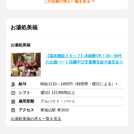
この企業の求人一覧を見る
お湯処美福
お湯処美福
【温浴施設スタッフ】未経験OK！30～50代
の主婦パート活躍中◎交通費支給※規定あり
給与
時給1110～1465円（時間帯・曜日による）+交通費規定支給
シフト
週5日 1日3時間以上
雇用形態
アルバイト・パート
アクセス
東福山駅 車16分
お湯処美福の求人一覧を見る