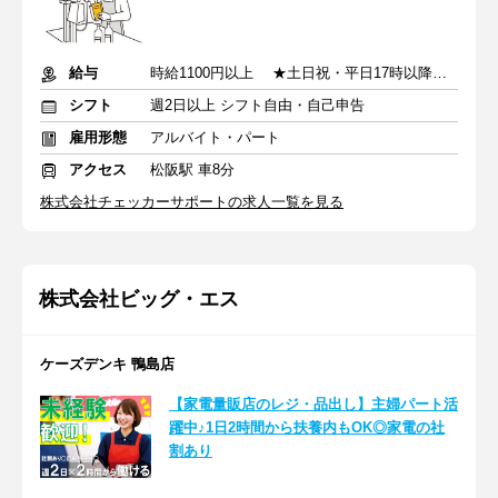
給与
時給1100円以上 ★土日祝・平日17時以降は時給100円UP！
シフト
週2日以上 シフト自由・自己申告
雇用形態
アルバイト・パート
アクセス
松阪駅 車8分
株式会社チェッカーサポートの求人一覧を見る
株式会社ビッグ・エス
ケーズデンキ 鴨島店
【家電量販店のレジ・品出し】主婦パート活
躍中♪1日2時間から扶養内もOK◎家電の社
割あり