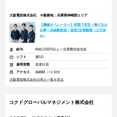
大阪電技株式会社 ※勤務地：兵庫県神崎郡エリア
【機械オペレーター】長期で安定＜稼げるお
仕事＞未経験歓迎！昼夜2交替勤務（土日休
み）
給与
時給1250円以上＋交通費別途支給
シフト
週5日
雇用形態
派遣社員
アクセス
福崎駅 バス10分
大阪電技株式会社の求人一覧を見る
コクドグローバルマネジメント株式会社