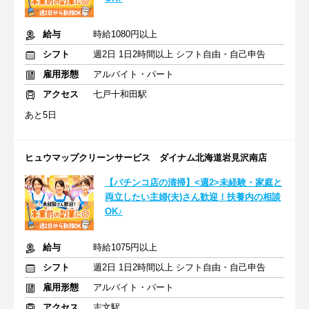
給与
時給1080円以上
シフト
週2日 1日2時間以上 シフト自由・自己申告
雇用形態
アルバイト・パート
アクセス
七戸十和田駅
あと5日
ヒュウマップクリーンサービス ダイナム北海道岩見沢南店
【パチンコ店の清掃】<週2>未経験・家庭と
両立したい主婦(夫)さん歓迎！扶養内の相談
OK♪
給与
時給1075円以上
シフト
週2日 1日2時間以上 シフト自由・自己申告
雇用形態
アルバイト・パート
アクセス
志文駅