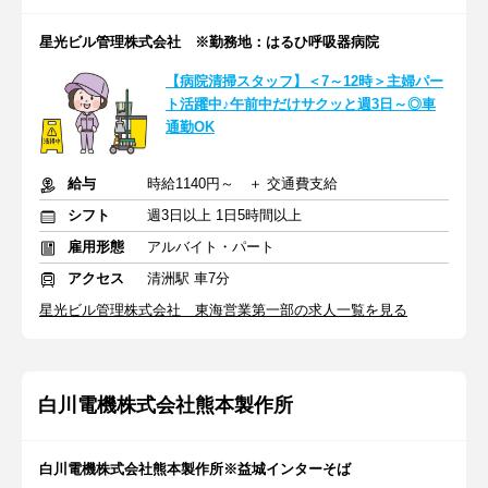
星光ビル管理株式会社 ※勤務地：はるひ呼吸器病院
【病院清掃スタッフ】＜7～12時＞主婦パー
ト活躍中♪午前中だけサクッと週3日～◎車
通勤OK
給与
時給1140円～ ＋ 交通費支給
シフト
週3日以上 1日5時間以上
雇用形態
アルバイト・パート
アクセス
清洲駅 車7分
星光ビル管理株式会社 東海営業第一部の求人一覧を見る
白川電機株式会社熊本製作所
白川電機株式会社熊本製作所※益城インターそば