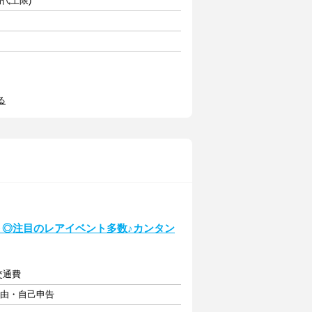
期代上限)
る
ト◎注目のレアイベント多数♪カンタン
交通費
自由・自己申告