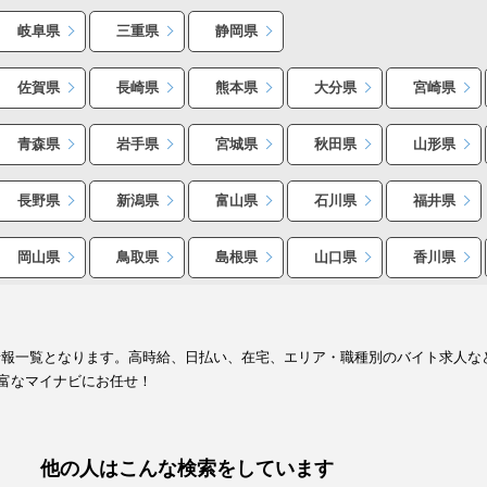
岐阜県
三重県
静岡県
佐賀県
長崎県
熊本県
大分県
宮崎県
青森県
岩手県
宮城県
秋田県
山形県
長野県
新潟県
富山県
石川県
福井県
岡山県
鳥取県
島根県
山口県
香川県
情報一覧となります。高時給、日払い、在宅、エリア・職種別のバイト求人な
富なマイナビにお任せ！
他の人はこんな検索をしています