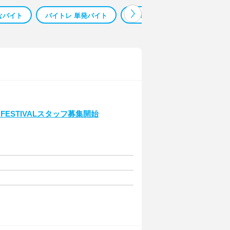
なバイト
バイトレ 単発バイト
深夜バイト 楽なバイト
在
N FESTIVALスタッフ募集開始
助