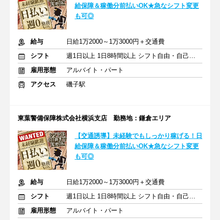
給保障＆稼働分前払いOK★急なシフト変更
も可◎
給与
日給1万2000～1万3000円＋交通費
シフト
週1日以上 1日8時間以上 シフト自由・自己申告
雇用形態
アルバイト・パート
アクセス
磯子駅
東葉警備保障株式会社横浜支店 勤務地：鎌倉エリア
【交通誘導】未経験でもしっかり稼げる！日
給保障＆稼働分前払いOK★急なシフト変更
も可◎
給与
日給1万2000～1万3000円＋交通費
シフト
週1日以上 1日8時間以上 シフト自由・自己申告
雇用形態
アルバイト・パート