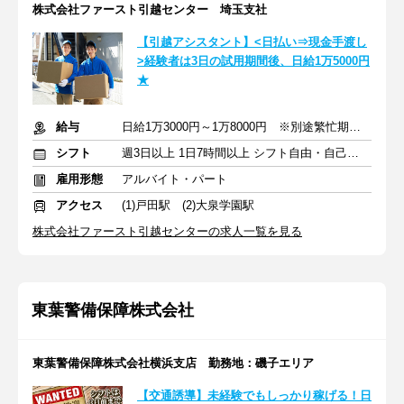
株式会社ファースト引越センター 埼玉支社
【引越アシスタント】<日払い⇒現金手渡し
>経験者は3日の試用期間後、日給1万5000円
★
給与
日給1万3000円～1万8000円 ※別途繁忙期手当支給
シフト
週3日以上 1日7時間以上 シフト自由・自己申告
雇用形態
アルバイト・パート
アクセス
(1)戸田駅 (2)大泉学園駅
株式会社ファースト引越センターの求人一覧を見る
東葉警備保障株式会社
東葉警備保障株式会社横浜支店 勤務地：磯子エリア
【交通誘導】未経験でもしっかり稼げる！日