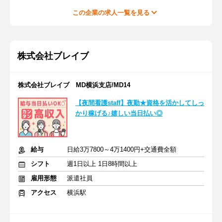
この企業の求人一覧を見る
株式会社ブレイブ
株式会社ブレイブ MD横浜支店/MD14
【夜間看護staff】夜勤★資格を活かしてしっ
かり稼げる♪嬉しい当日払い◎
給与
日給3万7800～4万1400円+交通費全額
シフト
週1日以上 1日8時間以上
雇用形態
派遣社員
アクセス
横浜駅