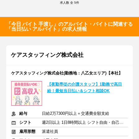
求人数 全
5
件
「今日 バイト 手渡し」のアルバイト・バイトに関連する
「当日払い アルバイト」の求人情報
ケアスタッフィング株式会社
ケアスタッフィング株式会社(勤務地：八乙女エリア)【本社】
【夜勤専従の介護スタッフ】1勤務で高日
給！最短当日払い＆シフト相談OK
給与
日給2万7300円以上＋交通費全額支給
シフト
週2日以上 1日8時間以上 シフト自由・自己申告
雇用形態
派遣社員