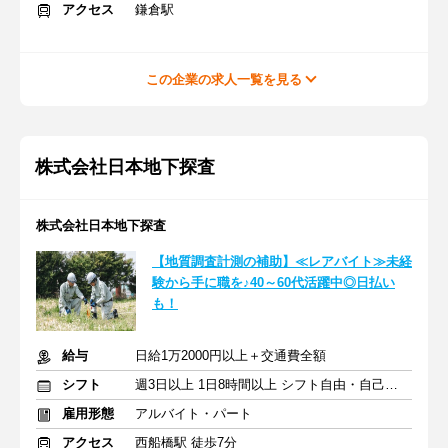
アクセス
鎌倉駅
この企業の求人一覧を見る
株式会社日本地下探査
株式会社日本地下探査
【地質調査計測の補助】≪レアバイト≫未経
験から手に職を♪40～60代活躍中◎日払い
も！
給与
日給1万2000円以上＋交通費全額
シフト
週3日以上 1日8時間以上 シフト自由・自己申告
雇用形態
アルバイト・パート
アクセス
西船橋駅 徒歩7分