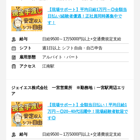
【現場サポート】平均日給1万円～◎全額当
日払い!経験者優遇！正社員同時募集中で
す！
給与
日給9500～1万5000円以上+交通費規定支給
シフト
週1日以上 シフト自由・自己申告
雇用形態
アルバイト・パート
アクセス
江南駅
ジェイエス株式会社 一宮営業所 ※勤務地：一宮駅周辺エリ
ア
【現場サポート】全額当日払い！平均日給1
万円～◎20~40代活躍中！現場経験者歓迎で
す◎
給与
日給9500～1万5000円以上+交通費規定支給