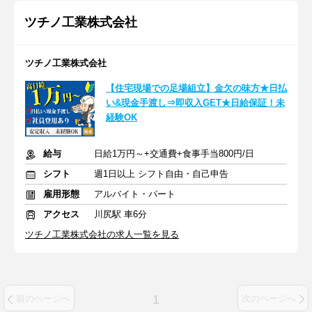
ツチノ工業株式会社
ツチノ工業株式会社
【住宅現場での足場組立】金欠の味方★日払
い&現金手渡し⇒即収入GET★日給保証！未
経験OK
給与
日給1万円～+交通費+食事手当800円/日
シフト
週1日以上 シフト自由・自己申告
雇用形態
アルバイト・パート
アクセス
川尻駅 車6分
ツチノ工業株式会社の求人一覧を見る
1
前のページへ
次のページへ