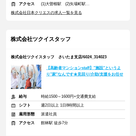
アクセス
(1)大曽根駅 (2)矢場町駅 (3)新守山駅
株式会社日本クリエスの求人一覧を見る
株式会社ツクイスタッフ
株式会社ツクイスタッフ さいたま支店/6024_314023
【高齢者マンションstaff】"施設"というよ
り"家"なんです★見回り/介助/支援をお任せ
給与
時給1500～1600円+交通費支給
シフト
週2日以上 1日8時間以上
雇用形態
派遣社員
アクセス
館林駅 徒歩7分