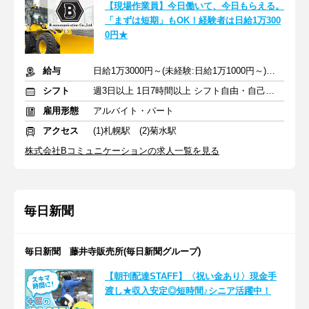
【現場作業員】今日働いて、今日もらえる。
「まずは短期」もOK！経験者は日給1万300
0円★
給与
日給1万3000円～(未経験:日給1万1000円～)＋交通費支給 + 賞与
シフト
週3日以上 1日7時間以上 シフト自由・自己申告
雇用形態
アルバイト・パート
アクセス
(1)札幌駅 (2)菊水駅
株式会社Bコミュニケーションの求人一覧を見る
毎日新聞
毎日新聞 藤井寺販売所(毎日新聞グループ)
【朝刊配達STAFF】〈祝い金あり〉現金手
渡し★収入安定◎短時間♪シニア活躍中！