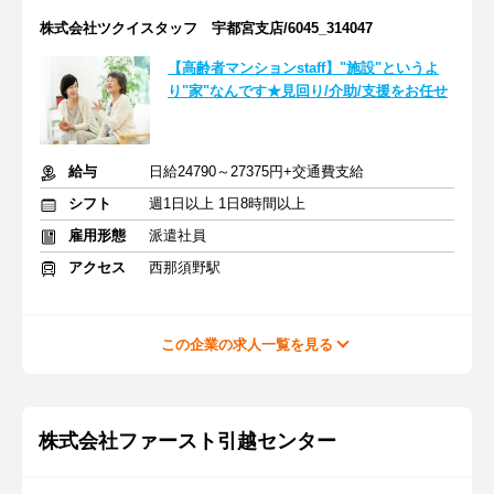
株式会社ツクイスタッフ 宇都宮支店/6045_314047
【高齢者マンションstaff】"施設"というよ
り"家"なんです★見回り/介助/支援をお任せ
給与
日給24790～27375円+交通費支給
シフト
週1日以上 1日8時間以上
雇用形態
派遣社員
アクセス
西那須野駅
この企業の求人一覧を見る
株式会社ファースト引越センター