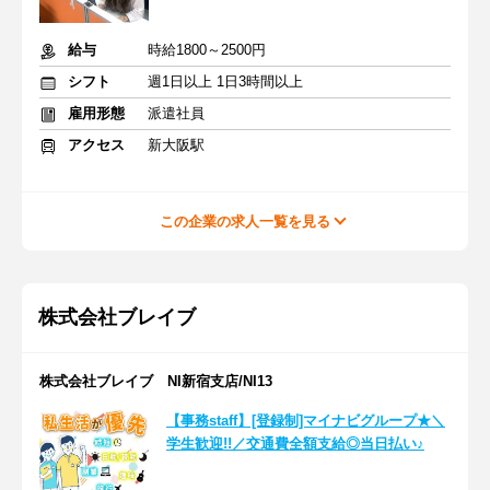
給与
時給1800～2500円
シフト
週1日以上 1日3時間以上
雇用形態
派遣社員
アクセス
新大阪駅
この企業の求人一覧を見る
株式会社ブレイブ
株式会社ブレイブ NI新宿支店/NI13
【事務staff】[登録制]マイナビグループ★＼
学生歓迎!!／交通費全額支給◎当日払い♪