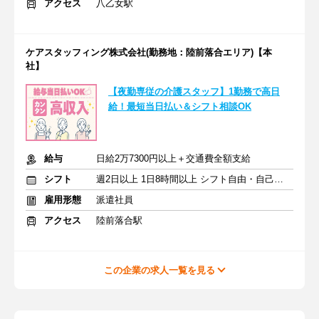
アクセス
八乙女駅
ケアスタッフィング株式会社(勤務地：陸前落合エリア)【本
社】
【夜勤専従の介護スタッフ】1勤務で高日
給！最短当日払い＆シフト相談OK
給与
日給2万7300円以上＋交通費全額支給
シフト
週2日以上 1日8時間以上 シフト自由・自己申告
雇用形態
派遣社員
アクセス
陸前落合駅
この企業の求人一覧を見る