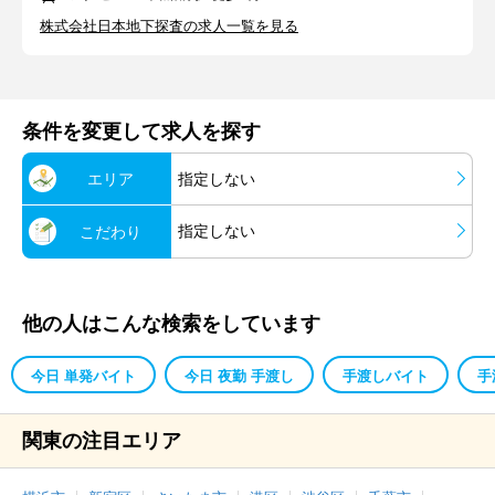
株式会社日本地下探査の求人一覧を見る
条件を変更して求人を探す
エリア
指定しない
指定しない
こだわり
他の人はこんな検索をしています
今日 単発バイト
今日 夜勤 手渡し
手渡しバイト
手
関東の注目エリア