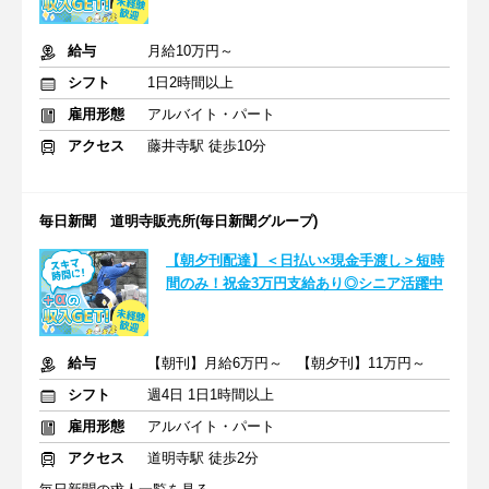
給与
月給10万円～
シフト
1日2時間以上
雇用形態
アルバイト・パート
アクセス
藤井寺駅 徒歩10分
毎日新聞 道明寺販売所(毎日新聞グループ)
【朝夕刊配達】＜日払い×現金手渡し＞短時
間のみ！祝金3万円支給あり◎シニア活躍中
給与
【朝刊】月給6万円～ 【朝夕刊】11万円～
シフト
週4日 1日1時間以上
雇用形態
アルバイト・パート
アクセス
道明寺駅 徒歩2分