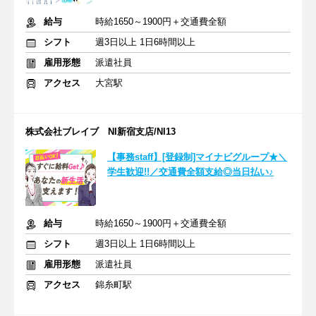
給与
時給1650～1900円＋交通費全額
シフト
週3日以上 1日6時間以上
雇用形態
派遣社員
アクセス
大宮駅
株式会社ブレイブ NI新宿支店/NI13
【事務staff】[登録制]マイナビグループ★＼
学生歓迎!!／交通費全額支給◎当日払い♪
給与
時給1650～1900円＋交通費全額
シフト
週3日以上 1日6時間以上
雇用形態
派遣社員
アクセス
錦糸町駅