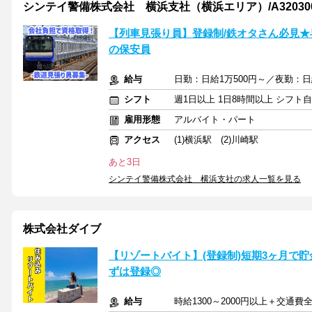
シンテイ警備株式会社 横浜支社（横浜エリア）/A320300
【列車見張り員】登録制/鉄オタさん必見★
の保安員
給与
日勤：日給1万500円～／夜勤：日
シフト
週1日以上 1日8時間以上 シフト
雇用形態
アルバイト・パート
アクセス
(1)横浜駅 (2)川崎駅
あと3日
シンテイ警備株式会社 横浜支社の求人一覧を見る
株式会社ダイブ
【リゾートバイト】(登録制)短期3ヶ月で貯
ずは登録◎
給与
時給1300～2000円以上＋交通費