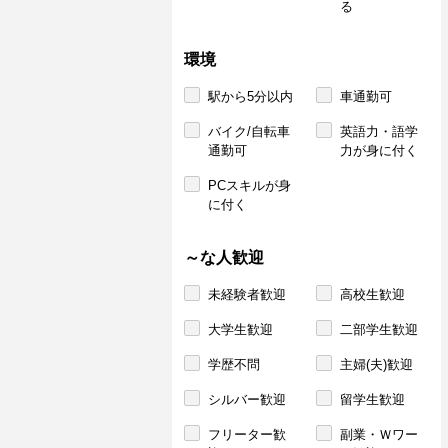
る
環境
駅から5分以内
車通勤可
バイク/自転車
英語力・語学
通勤可
力が身に付く
PCスキルが身
に付く
～な人歓迎
未経験者歓迎
高校生歓迎
大学生歓迎
二部学生歓迎
学歴不問
主婦(夫)歓迎
シルバー歓迎
留学生歓迎
フリーター歓
副業・Ｗワー