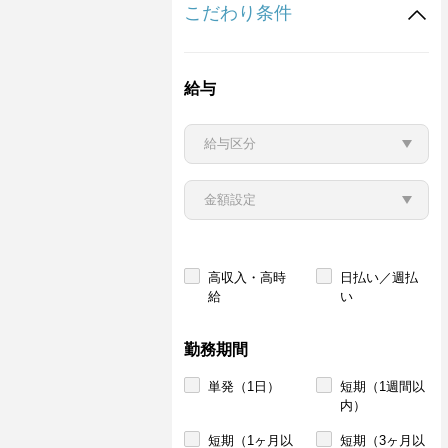
こだわり条件
給与
高収入・高時
日払い／週払
給
い
勤務期間
単発（1日）
短期（1週間以
内）
短期（1ヶ月以
短期（3ヶ月以