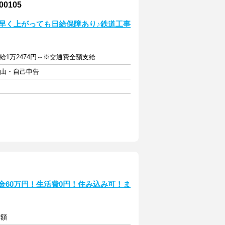
0105
早く上がっても日給保障あり♪鉄道工事
給1万2474円～※交通費全額支給
自由・自己申告
金60万円！生活費0円！住み込み可！ま
全額