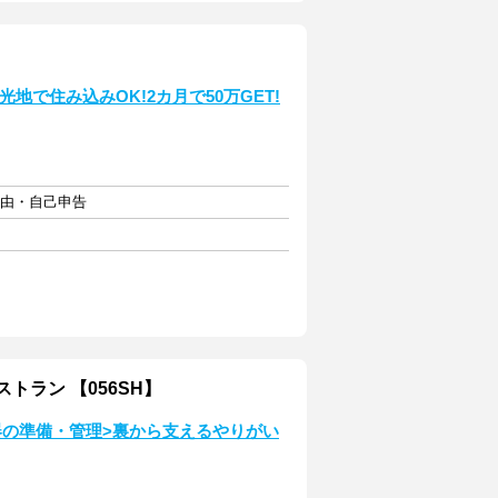
地で住み込みOK!2カ月で50万GET!
自由・自己申告
トラン 【056SH】
器の準備・管理>裏から支えるやりがい