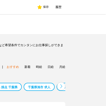
履歴
保存
など希望条件でカンタンにお仕事探しができま
|
おすすめ
新着
時給
日給
月給
 採点 千葉県
千葉県旭市 求人
千葉県 館内配送
千葉県香