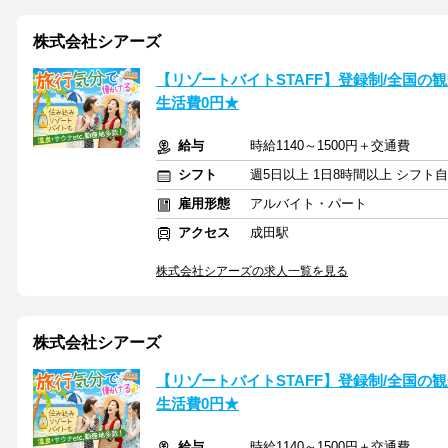
株式会社シアーズ
【リゾートバイトSTAFF】登録制/全国の観光
生活費0円★
給与
時給1140～1500円＋交通費
シフト
週5日以上 1日8時間以上 シフト
雇用形態
アルバイト・パート
アクセス
成田駅
株式会社シアーズの求人一覧を見る
株式会社シアーズ
【リゾートバイトSTAFF】登録制/全国の観光
生活費0円★
給与
時給1140～1500円＋交通費