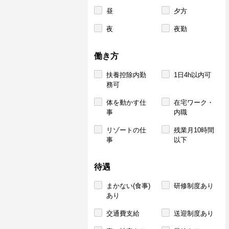
昼
夕方
夜
夜勤
働き方
扶養控除内勤
1日4h以内可
務可
体を動かす仕
在宅ワーク・
事
内職
リゾートの仕
残業月10時間
事
以下
待遇
まかない(食事)
研修制度あり
あり
交通費支給
送迎制度あり