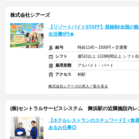
株式会社シアーズ
【リゾートバイトSTAFF】登録制/全国の観光
生活費0円★
給与
時給1140～1500円＋交通費
シフト
週5日以上 1日8時間以上 シフト
雇用形態
アルバイト・パート
アクセス
柏駅
株式会社シアーズの求人一覧を見る
(株)セントラルサービスシステム 舞浜駅の近隣施設内レス
【ホテルレストランのスチュワード】<食
あるお仕事◎