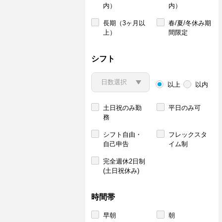
内）
内）
長期（3ヶ月以
春/夏/冬休み期
上）
間限定
シフト
以上
以内
土日祝のみ勤
平日のみ可
務
シフト自由・
フレックスタ
自己申告
イム制
完全週休2日制
(土日祝休み)
時間帯
早朝
朝