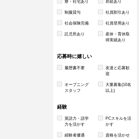
寮・社宅あり
昇給あり
制服貸与
社員割引あり
社会保険完備
社員登用あり
託児所あり
産休・育休取
得実績あり
応募時に嬉しい
履歴書不要
友達と応募歓
迎
オープニング
大量募集(10名
スタッフ
以上)
経験
英語力・語学
PCスキルを活
力を活かす
かす
経験者優遇
資格を活かせ