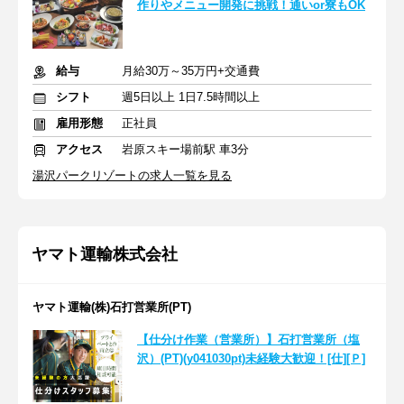
作りやメニュー開発に挑戦！通いor寮もOK
給与
月給30万～35万円+交通費
シフト
週5日以上 1日7.5時間以上
雇用形態
正社員
アクセス
岩原スキー場前駅 車3分
湯沢パークリゾートの求人一覧を見る
ヤマト運輸株式会社
ヤマト運輸(株)石打営業所(PT)
【仕分け作業（営業所）】石打営業所（塩
沢）(PT)(y041030pt)未経験大歓迎！[仕][Ｐ]