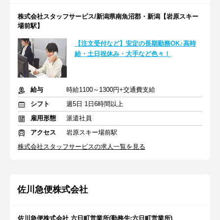
株式会社スタッフサービス/新潟県南魚沼郡・新潟【岩原スキー
場前駅】
【注文受付など】安定の長期勤務OK♪高時
給・土日祝休み・大手など色々！
給与
時給1100～1300円+交通費支給
シフト
週5日 1日6時間以上
雇用形態
派遣社員
アクセス
岩原スキー場前駅
株式会社スタッフサービスの求人一覧を見る
佐川急便株式会社
佐川急便株式会社 六日町営業所(勤務先:六日町営業所)