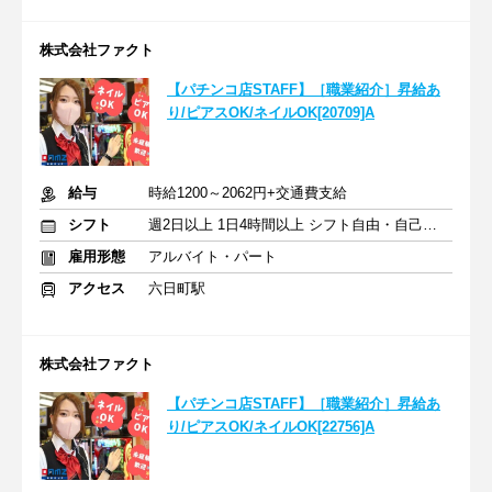
株式会社ファクト
【パチンコ店STAFF】［職業紹介］昇給あ
り/ピアスOK/ネイルOK[20709]A
給与
時給1200～2062円+交通費支給
シフト
週2日以上 1日4時間以上 シフト自由・自己申告
雇用形態
アルバイト・パート
アクセス
六日町駅
株式会社ファクト
【パチンコ店STAFF】［職業紹介］昇給あ
り/ピアスOK/ネイルOK[22756]A