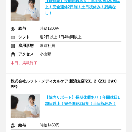
【軽作業】長期休暇あり！年間休日120日以
上！完全週休2日制！土日祝休み！残業な
し！
給与
時給1200円
シフト
週2日以上 1日4時間以上
雇用形態
派遣社員
アクセス
小出駅
本日、掲載終了
株式会社ルフト・メディカルケア 新潟支店/231_2《231_2★C
PF》
【院内サポート】長期休暇あり！年間休日1
20日以上！完全週休2日制！土日祝休み！
給与
時給1450円