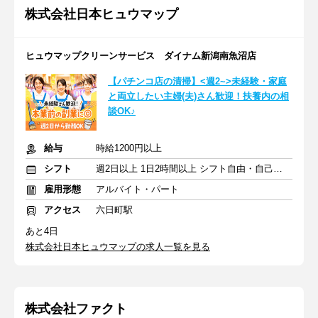
株式会社日本ヒュウマップ
ヒュウマップクリーンサービス ダイナム新潟南魚沼店
【パチンコ店の清掃】<週2~>未経験・家庭
と両立したい主婦(夫)さん歓迎！扶養内の相
談OK♪
給与
時給1200円以上
シフト
週2日以上 1日2時間以上 シフト自由・自己申告
雇用形態
アルバイト・パート
アクセス
六日町駅
あと4日
株式会社日本ヒュウマップの求人一覧を見る
株式会社ファクト