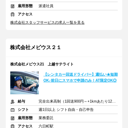
雇用形態
派遣社員
アクセス
株式会社スタッフサービスの求人一覧を見る
株式会社メビウス２１
株式会社メビウス21 上越サテライト
【レンタカー回送ドライバー】週払い★短期
OK♪前日にスマホで申請のみ！AT限定OK◎
給与
完全出来高制（1回送900円～+1kmあたり12円～）＋交通費
シフト
週1日以上 シフト自由・自己申告
雇用形態
業務委託
アクセス
六日町駅