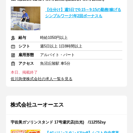
【仕分け】週5日で0:15～9:15の勤務!稼げる
シンプルワーク!年2回ボーナスも
給与
時給1050円以上
シフト
週5日以上 1日8時間以上
雇用形態
アルバイト・パート
アクセス
魚沼丘陵駅 車5分
本日、掲載終了
佐川急便株式会社の求人一覧を見る
株式会社ユーオーエス
宇佐美ガソリンスタンド 17号湯沢店(出光) /112552sy
【ガソリンスタンドStaff】シフト自由度高