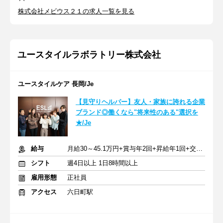
株式会社メビウス２１の求人一覧を見る
ユースタイルラボラトリー株式会社
ユースタイルケア 長岡/Je
【見守りヘルパー】友人・家族に誇れる企業
ブランド◎働くなら"将来性のある"選択を
★/Je
給与
月給30～45.1万円+賞与年2回+昇給年1回+交通費全額
シフト
週4日以上 1日8時間以上
雇用形態
正社員
アクセス
六日町駅