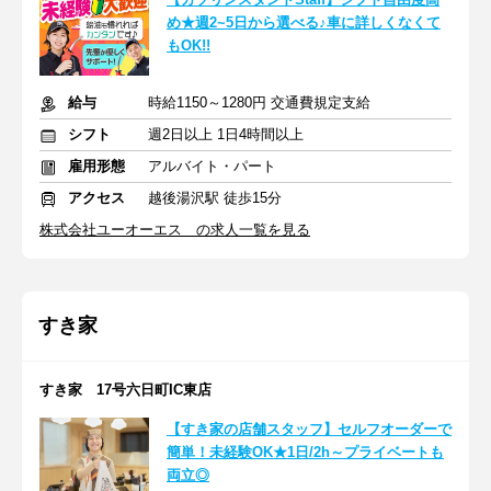
め★週2~5日から選べる♪車に詳しくなくて
もOK!!
給与
時給1150～1280円 交通費規定支給
シフト
週2日以上 1日4時間以上
雇用形態
アルバイト・パート
アクセス
越後湯沢駅 徒歩15分
株式会社ユーオーエス の求人一覧を見る
すき家
すき家 17号六日町IC東店
【すき家の店舗スタッフ】セルフオーダーで
簡単！未経験OK★1日/2h～プライベートも
両立◎