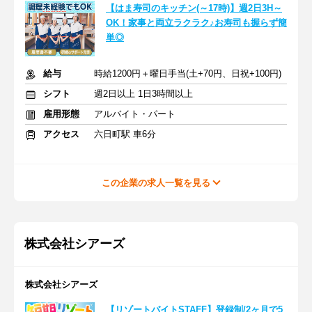
【はま寿司のキッチン(～17時)】週2日3H～
OK！家事と両立ラクラク♪お寿司も握らず簡
単◎
給与
時給1200円＋曜日手当(土+70円、日祝+100円)
シフト
週2日以上 1日3時間以上
雇用形態
アルバイト・パート
アクセス
六日町駅 車6分
この企業の求人一覧を見る
株式会社シアーズ
株式会社シアーズ
【リゾートバイトSTAFF】登録制/2ヶ月で5