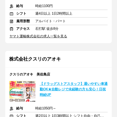
給与
時給1100円
シフト
週4日以上 1日2時間以上
雇用形態
アルバイト・パート
アクセス
石打駅 徒歩8分
ヤマト運輸株式会社の求人一覧を見る
株式会社クスリのアオキ
クスリのアオキ 美佐島店
【ドラッグストアスタッフ】通いやすい車通
勤OK★自動レジで未経験の方も安心！日祝
時給UP
給与
時給1050円～
シフト
週2日以上 1日3時間以上 シフト自由・自己申告