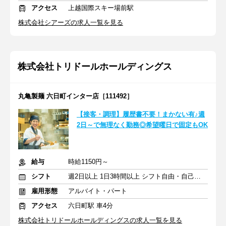
アクセス
上越国際スキー場前駅
株式会社シアーズの求人一覧を見る
株式会社トリドールホールディングス
丸亀製麺 六日町インター店［111492］
【接客・調理】履歴書不要！まかない有♪週
2日～で無理なく勤務◎希望曜日で固定もOK
給与
時給1150円～
シフト
週2日以上 1日3時間以上 シフト自由・自己申告
雇用形態
アルバイト・パート
アクセス
六日町駅 車4分
株式会社トリドールホールディングスの求人一覧を見る