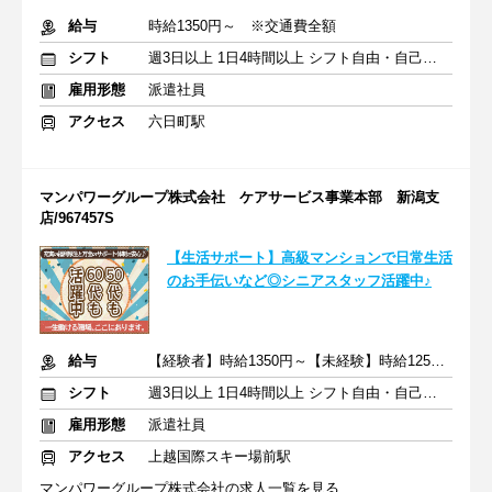
給与
時給1350円～ ※交通費全額
シフト
週3日以上 1日4時間以上 シフト自由・自己申告
雇用形態
派遣社員
アクセス
六日町駅
マンパワーグループ株式会社 ケアサービス事業本部 新潟支
店/967457S
【生活サポート】高級マンションで日常生活
のお手伝いなど◎シニアスタッフ活躍中♪
給与
【経験者】時給1350円～【未経験】時給1250円～ ※交通費全額
シフト
週3日以上 1日4時間以上 シフト自由・自己申告
雇用形態
派遣社員
アクセス
上越国際スキー場前駅
マンパワーグループ株式会社の求人一覧を見る