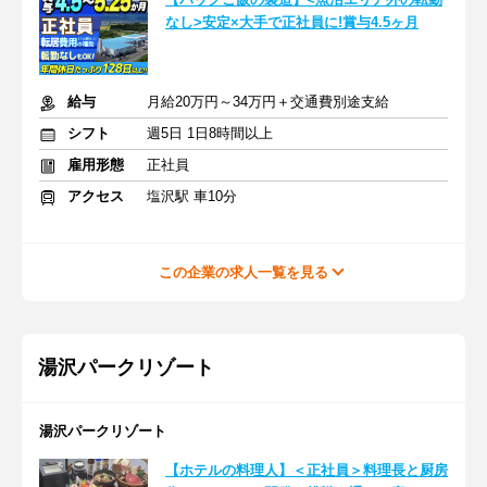
なし>安定×大手で正社員に!賞与4.5ヶ月
給与
月給20万円～34万円＋交通費別途支給
シフト
週5日 1日8時間以上
雇用形態
正社員
アクセス
塩沢駅 車10分
この企業の求人一覧を見る
湯沢パークリゾート
湯沢パークリゾート
【ホテルの料理人】＜正社員＞料理長と厨房