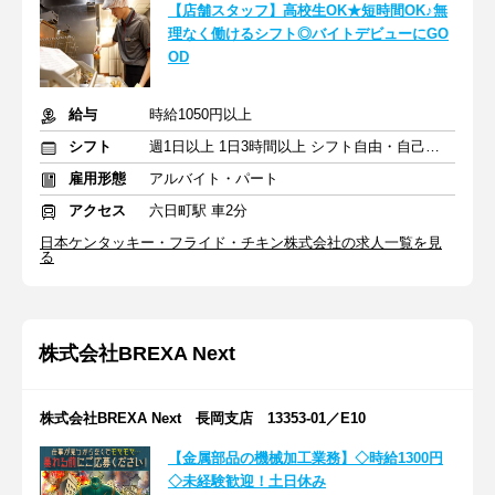
【店舗スタッフ】高校生OK★短時間OK♪無
理なく働けるシフト◎バイトデビューにGO
OD
給与
時給1050円以上
シフト
週1日以上 1日3時間以上 シフト自由・自己申告
雇用形態
アルバイト・パート
アクセス
六日町駅 車2分
日本ケンタッキー・フライド・チキン株式会社の求人一覧を見
る
株式会社BREXA Next
株式会社BREXA Next 長岡支店 13353-01／E10
【金属部品の機械加工業務】◇時給1300円
◇未経験歓迎！土日休み