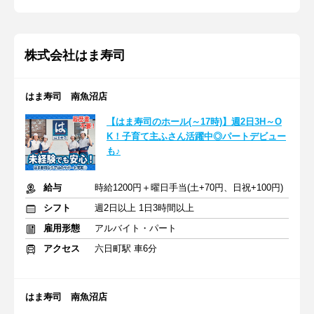
株式会社はま寿司
はま寿司 南魚沼店
【はま寿司のホール(～17時)】週2日3H～O
K！子育て主ふさん活躍中◎パートデビュー
も♪
給与
時給1200円＋曜日手当(土+70円、日祝+100円)
シフト
週2日以上 1日3時間以上
雇用形態
アルバイト・パート
アクセス
六日町駅 車6分
はま寿司 南魚沼店