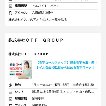
雇用形態
アルバイト・パート
アクセス
六日町駅 車5分
株式会社クスリのアオキの求人一覧を見る
株式会社ＣＴＦ ＧＲＯＵＰ
株式会社ＣＴＦ ＧＲＯＵＰ
【在宅コールスタッフ】完全在宅★服・髪・
ネイル自由♪週1日から始める在宅ワーク！
給与
1件コールあたり5円～55円 ※時給換算1,300円～4,000円
シフト
週1日以上 1日4時間以上 シフト自由・自己申告
雇用形態
業務委託
アクセス
越後湯沢駅