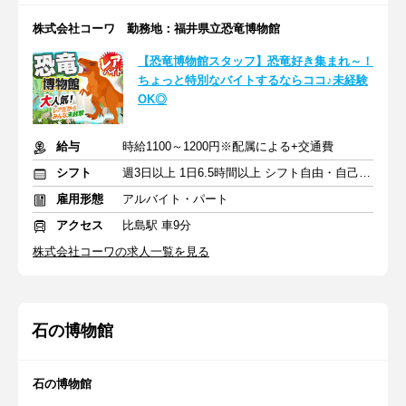
株式会社コーワ 勤務地：福井県立恐竜博物館
【恐竜博物館スタッフ】恐竜好き集まれ～！
ちょっと特別なバイトするならココ♪未経験
OK◎
給与
時給1100～1200円※配属による+交通費
シフト
週3日以上 1日6.5時間以上 シフト自由・自己申告
雇用形態
アルバイト・パート
アクセス
比島駅 車9分
株式会社コーワの求人一覧を見る
石の博物館
石の博物館