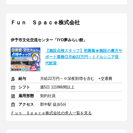
Ｆｕｎ Ｓｐａｃｅ株式会社
伊予市文化交流センター「IYO夢みらい館」
【施設点検スタッフ】初募集★施設の裏方サ
ポート業務◎月給22万円～ミドルシニア世
代歓迎
給与
月給22万円～※深夜割増を含む +交通費
シフト
週5日 1日8時間以上
雇用形態
契約社員
アクセス
郡中駅 徒歩5分
Ｆｕｎ Ｓｐａｃｅ株式会社の求人一覧を見る