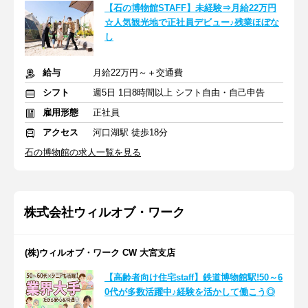
【石の博物館STAFF】未経験⇒月給22万円
☆人気観光地で正社員デビュー♪残業ほぼな
し
給与
月給22万円～＋交通費
シフト
週5日 1日8時間以上 シフト自由・自己申告
雇用形態
正社員
アクセス
河口湖駅 徒歩18分
石の博物館の求人一覧を見る
株式会社ウィルオブ・ワーク
(株)ウィルオブ・ワーク CW 大宮支店
【高齢者向け住宅staff】鉄道博物館駅!50～6
0代が多数活躍中♪経験を活かして働こう◎