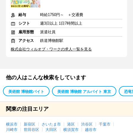
給与
時給1750円～ ＋交通費
シフト
週3日以上 1日7時間以上
雇用形態
派遣社員
アクセス
鉄道博物館駅
株式会社ウィルオブ・ワークの求人一覧を見る
他の人はこんな検索をしています
美術館 博物館バイト
美術館 博物館 アルバイト 東京
恐竜
関東の注目エリア
横浜市
新宿区
さいたま市
港区
渋谷区
千葉市
川崎市
世田谷区
大田区
横須賀市
越谷市