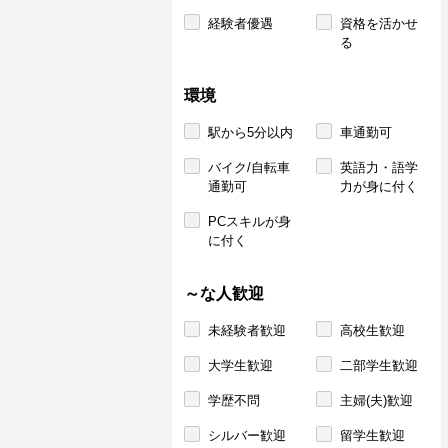
経験者優遇
資格を活かせ
る
環境
駅から5分以内
車通勤可
バイク/自転車
英語力・語学
通勤可
力が身に付く
PCスキルが身
に付く
～な人歓迎
未経験者歓迎
高校生歓迎
大学生歓迎
二部学生歓迎
学歴不問
主婦(夫)歓迎
シルバー歓迎
留学生歓迎