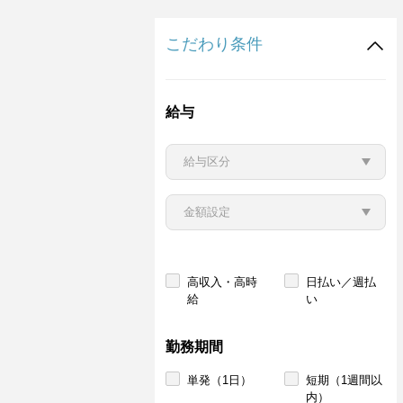
こだわり条件
給与
高収入・高時
日払い／週払
給
い
勤務期間
単発（1日）
短期（1週間以
内）