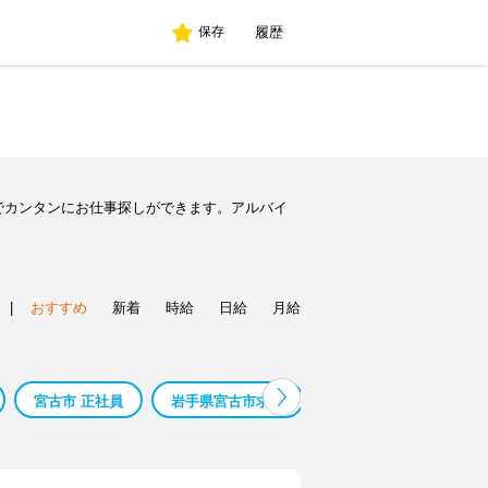
履歴
保存
でカンタンにお仕事探しができます。アルバイ
|
おすすめ
新着
時給
日給
月給
宮古市 正社員
岩手県宮古市求人
宮古市 バイト 求人