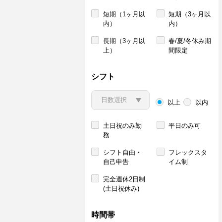
短期（1ヶ月以
短期（3ヶ月以
内）
内）
長期（3ヶ月以
春/夏/冬休み期
上）
間限定
シフト
以上
以内
土日祝のみ勤
平日のみ可
務
シフト自由・
フレックスタ
自己申告
イム制
完全週休2日制
(土日祝休み)
時間帯