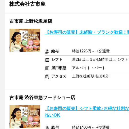
株式会社古市庵
古市庵 上野松坂屋店
【お寿司の販売】未経験・ブランク歓迎！
給与
時給1226円～ +交通費
シフト
週2日以上 1日4.5時間以上 シ
雇用形態
アルバイト・パート
アクセス
上野御徒町駅 徒歩0分
古市庵 渋谷東急フードショー店
【お寿司の販売】シフト柔軟♪お得な社割
払いOK
給与
時給1400円～ +交通費