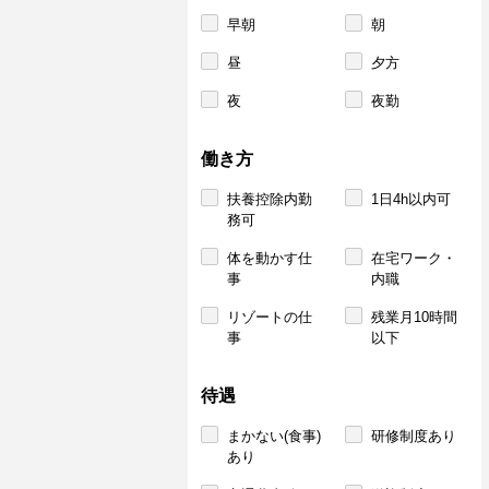
早朝
朝
昼
夕方
夜
夜勤
働き方
扶養控除内勤
1日4h以内可
務可
体を動かす仕
在宅ワーク・
事
内職
リゾートの仕
残業月10時間
事
以下
待遇
まかない(食事)
研修制度あり
あり