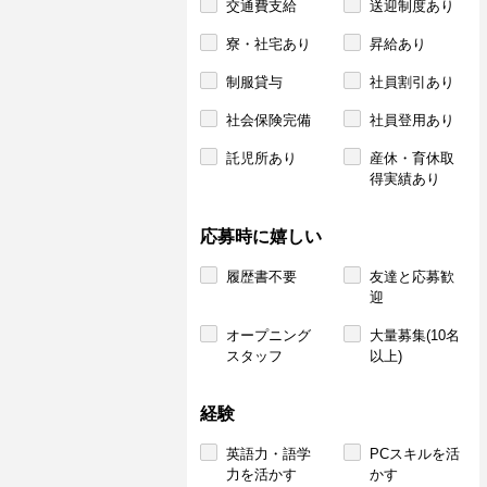
交通費支給
送迎制度あり
寮・社宅あり
昇給あり
制服貸与
社員割引あり
社会保険完備
社員登用あり
託児所あり
産休・育休取
得実績あり
応募時に嬉しい
履歴書不要
友達と応募歓
迎
オープニング
大量募集(10名
スタッフ
以上)
経験
英語力・語学
PCスキルを活
力を活かす
かす