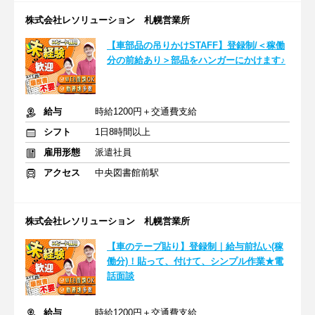
株式会社レソリューション 札幌営業所
【車部品の吊りかけSTAFF】登録制/＜稼働
分の前給あり＞部品をハンガーにかけます♪
給与
時給1200円＋交通費支給
シフト
1日8時間以上
雇用形態
派遣社員
アクセス
中央図書館前駅
株式会社レソリューション 札幌営業所
【車のテープ貼り】登録制｜給与前払い(稼
働分)！貼って、付けて、シンプル作業★電
話面談
給与
時給1200円＋交通費支給