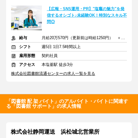
【広報・SNS運用・PR】"塩竈の魅力"を発
信するオシゴト♪未経験OK！特別なスキル不
問◎
給与
月給20万570円（更新前は時給1250円） ＋交通費
シフト
週5日 1日7.5時間以上
雇用形態
契約社員
アクセス
本塩釜駅 徒歩3分
株式会社図書館流通センターの求人一覧を見る
「図書館 配 架 バイト」のアルバイト・バイトに関連す
る「図書館 サポート」の求人情報
株式会社静岡運送 浜松城北営業所