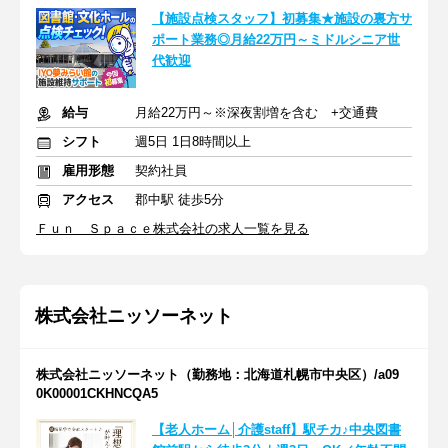
【施設点検スタッフ】初募集★施設の裏方サ
ポート業務◎月給22万円～ミドルシニア世
代歓迎
給与
月給22万円～※深夜割増を含む +交通費
シフト
週5日 1日8時間以上
雇用形態
契約社員
アクセス
郡中駅 徒歩5分
Ｆｕｎ Ｓｐａｃｅ株式会社の求人一覧を見る
株式会社ニッソーネット
株式会社ニッソーネット（勤務地：北海道札幌市中央区）/a09
0K00001CKHNCQA5
【老人ホーム│介護staff】駅チカ♪中央図書