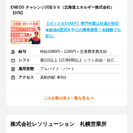
ENEOS チャレンジ川沿ＳＳ（北海道エネルギー株式会社）
【078】
【ガソスタSTAFF】専門作業は社員が対応
★給油&窓拭き中心の簡単接客！未経験でも
安心♪
給与
時給1080円～1245円＋交通費実費支給
シフト
週1日以上 1日3時間以上 シフト自由・自己申告
雇用形態
アルバイト・パート
アクセス
真駒内駅 車9分
この企業の求人一覧を見る
株式会社レソリューション 札幌営業所