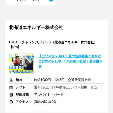
北海道エネルギー株式会社
ENEOS チャレンジ川沿ＳＳ（北海道エネルギー株式会社）
【078】
【ガソスタSTAFF】夏の短期募集＊簡単な
ご案内のお仕事♪＊未経験大歓迎！履歴書不
要
給与
時給1080円～1245円＋交通費実費支給
シフト
週1日以上 1日3時間以上 シフト自由・自己申告
雇用形態
アルバイト・パート
アクセス
真駒内駅 車9分