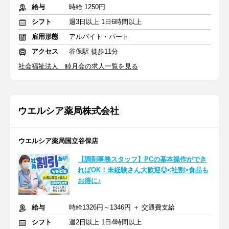
給与
時給 1250円
シフト
週3日以上 1日6時間以上
雇用形態
アルバイト・パート
アクセス
谷保駅 徒歩11分
社会福祉法人 睦月会の求人一覧を見る
ウエルシア薬局株式会社
ウエルシア薬局国立谷保店
【調剤事務スタッフ】PCの基本操作ができ
ればOK！未経験さん大歓迎◎<社割>食品も
お得に♪
給与
時給1326円～1346円 ＋ 交通費支給
シフト
週2日以上 1日4時間以上