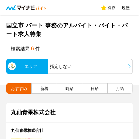
保存
履歴
国立市 パート 事務のアルバイト・バイト・パ
ート求人特集
6
検索結果
件
エリア
指定しない
おすすめ
新着
時給
日給
月給
丸仙青果株式会社
丸仙青果株式会社