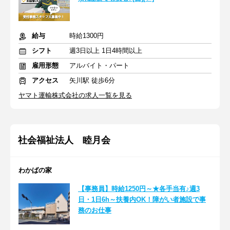
給与
時給1300円
シフト
週3日以上 1日4時間以上
雇用形態
アルバイト・パート
アクセス
矢川駅 徒歩6分
ヤマト運輸株式会社の求人一覧を見る
社会福祉法人 睦月会
わかばの家
【事務員】時給1250円～★各手当有♪週3
日・1日6h～扶養内OK！障がい者施設で事
務のお仕事