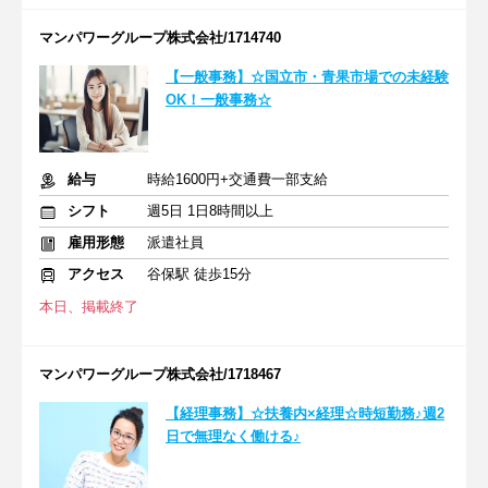
マンパワーグループ株式会社/1714740
【一般事務】☆国立市・青果市場での未経験
OK！一般事務☆
給与
時給1600円+交通費一部支給
シフト
週5日 1日8時間以上
雇用形態
派遣社員
アクセス
谷保駅 徒歩15分
本日、掲載終了
マンパワーグループ株式会社/1718467
【経理事務】☆扶養内×経理☆時短勤務♪週2
日で無理なく働ける♪