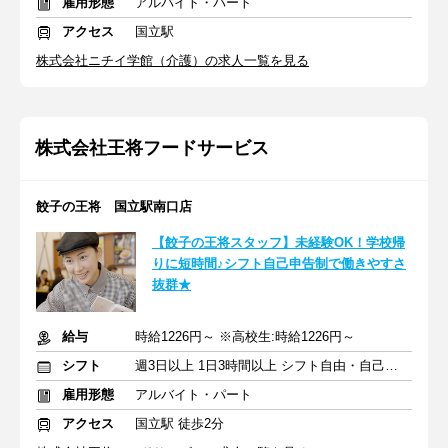
雇用形態
アルバイト・パート
アクセス
国立駅
株式会社ニチイ学館（介護）の求人一覧を見る
株式会社王将フードサービス
餃子の王将 国立駅南口店
【餃子の王将スタッフ】未経験OK！学校帰
りに短時間♪シフト自己申告制で働きやすさ
抜群★
給与
時給1226円～ ※高校生:時給1226円～
シフト
週3日以上 1日3時間以上 シフト自由・自己申告
雇用形態
アルバイト・パート
アクセス
国立駅 徒歩2分