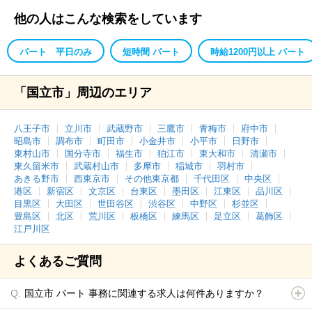
他の人はこんな検索をしています
パート 平日のみ
短時間 パート
時給1200円以上 パート
「国立市」周辺のエリア
八王子市
立川市
武蔵野市
三鷹市
青梅市
府中市
昭島市
調布市
町田市
小金井市
小平市
日野市
東村山市
国分寺市
福生市
狛江市
東大和市
清瀬市
東久留米市
武蔵村山市
多摩市
稲城市
羽村市
あきる野市
西東京市
その他東京都
千代田区
中央区
港区
新宿区
文京区
台東区
墨田区
江東区
品川区
目黒区
大田区
世田谷区
渋谷区
中野区
杉並区
豊島区
北区
荒川区
板橋区
練馬区
足立区
葛飾区
江戸川区
よくあるご質問
国立市 パート 事務に関連する求人は何件ありますか？