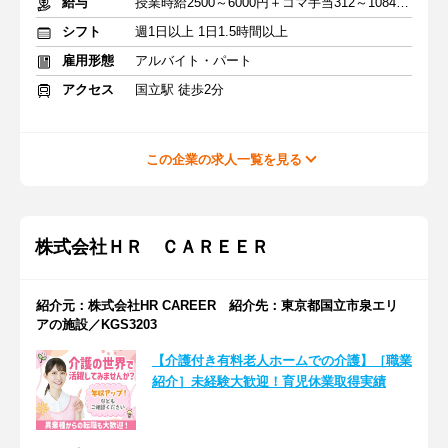
給与
授業時給2500～6000円＋コマ手当312～1084円＋交通費支給
シフト
週1日以上 1日1.5時間以上
雇用形態
アルバイト・パート
アクセス
国立駅 徒歩2分
この企業の求人一覧を見る
株式会社ＨＲ ＣＡＲＥＥＲ
紹介元：株式会社HR CAREER 紹介先：東京都国立市泉エリ
アの施設／KGS3203
【介護付き有料老人ホームでの介護】［職業
紹介］未経験大歓迎！育児休業取得実績