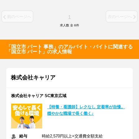
1
前のページへ
次のページへ
求人数 全
6
件
「国立市 パート 事務」のアルバイト・バイトに関連する
「国立市 パート」の求人情報
株式会社キャリア
株式会社キャリア SC東京広域
【特養・看護師】レクなし 定着率が自慢。
穏やかな職場で長く働く♪
給与
時給2,570円以上+交通費全額支給