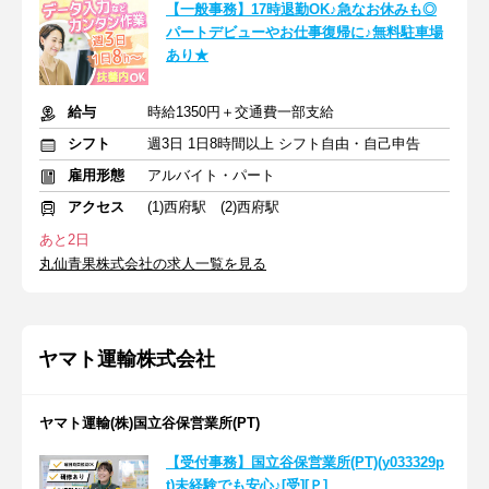
【一般事務】17時退勤OK♪急なお休みも◎
パートデビューやお仕事復帰に♪無料駐車場
あり★
給与
時給1350円＋交通費一部支給
シフト
週3日 1日8時間以上 シフト自由・自己申告
雇用形態
アルバイト・パート
アクセス
(1)西府駅 (2)西府駅
あと2日
丸仙青果株式会社の求人一覧を見る
ヤマト運輸株式会社
ヤマト運輸(株)国立谷保営業所(PT)
【受付事務】国立谷保営業所(PT)(y033329p
t)未経験でも安心♪[受][Ｐ]