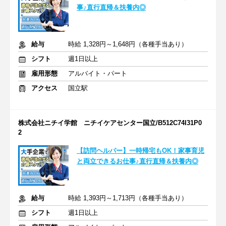
事♪直行直帰＆扶養内◎
給与
時給 1,328円～1,648円（各種手当あり）
シフト
週1日以上
雇用形態
アルバイト・パート
アクセス
国立駅
株式会社ニチイ学館 ニチイケアセンター国立/B512C74I31P0
2
【訪問ヘルパー】一時帰宅もOK！家事育児
と両立できるお仕事♪直行直帰＆扶養内◎
給与
時給 1,393円～1,713円（各種手当あり）
シフト
週1日以上