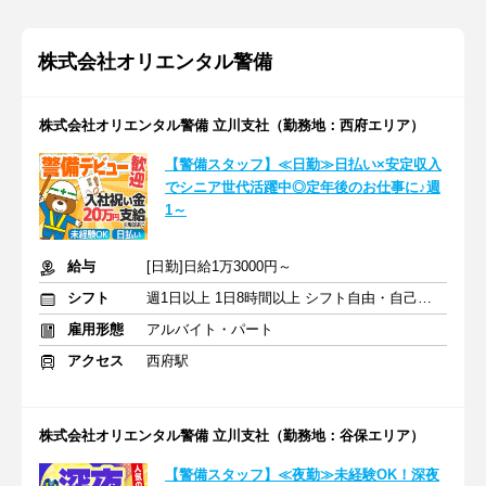
株式会社オリエンタル警備
株式会社オリエンタル警備 立川支社（勤務地：西府エリア）
【警備スタッフ】≪日勤≫日払い×安定収入
でシニア世代活躍中◎定年後のお仕事に♪週
1～
給与
[日勤]日給1万3000円～
シフト
週1日以上 1日8時間以上 シフト自由・自己申告
雇用形態
アルバイト・パート
アクセス
西府駅
株式会社オリエンタル警備 立川支社（勤務地：谷保エリア）
【警備スタッフ】≪夜勤≫未経験OK！深夜