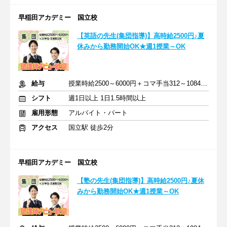
早稲田アカデミー 国立校
【英語の先生(集団指導)】高時給2500円♪夏
休みから勤務開始OK★週1授業～OK
給与
授業時給2500～6000円＋コマ手当312～1084円＋交通費支給
シフト
週1日以上 1日1.5時間以上
雇用形態
アルバイト・パート
アクセス
国立駅 徒歩2分
早稲田アカデミー 国立校
【塾の先生(集団指導)】高時給2500円♪夏休
みから勤務開始OK★週1授業～OK