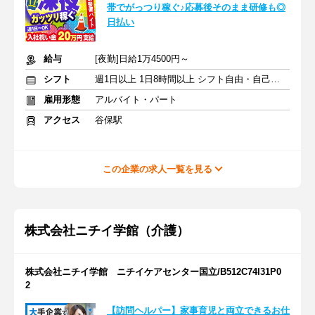
帯でがっつり稼ぐ♪応募後そのまま研修も◎
日払い
給与
[夜勤]日給1万4500円～
シフト
週1日以上 1日8時間以上 シフト自由・自己申告
雇用形態
アルバイト・パート
アクセス
谷保駅
この企業の求人一覧を見る
株式会社ニチイ学館（介護）
株式会社ニチイ学館 ニチイケアセンター国立/B512C74I31P0
2
【訪問ヘルパー】家事育児と両立できるお仕