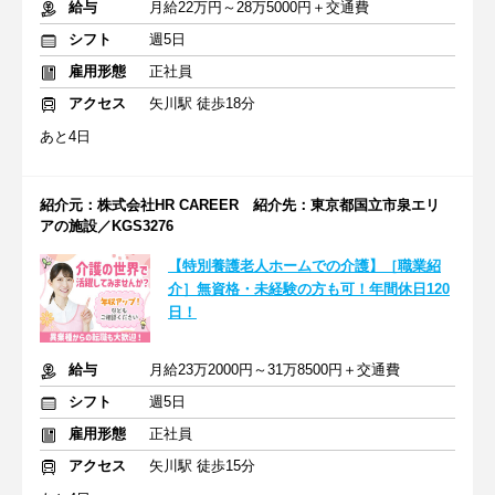
給与
月給22万円～28万5000円＋交通費
シフト
週5日
雇用形態
正社員
アクセス
矢川駅 徒歩18分
あと4日
紹介元：株式会社HR CAREER 紹介先：東京都国立市泉エリ
アの施設／KGS3276
【特別養護老人ホームでの介護】［職業紹
介］無資格・未経験の方も可！年間休日120
日！
給与
月給23万2000円～31万8500円＋交通費
シフト
週5日
雇用形態
正社員
アクセス
矢川駅 徒歩15分