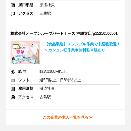
雇用形態
派遣社員
アクセス
三股駅
株式会社オープンループパートナーズ 沖縄支店/p15250500501
【食品製造】＜シンプル作業で未経験歓迎！
＞カンタン軽作業◆無料駐車場あり
給与
時給1100円以上
シフト
週5日以上 1日8時間以上
雇用形態
派遣社員
アクセス
古島駅
この企業の求人一覧を見る