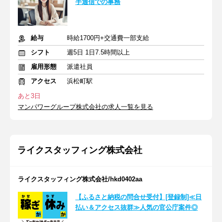
手通信での事務
給与
時給1700円+交通費一部支給
シフト
週5日 1日7.5時間以上
雇用形態
派遣社員
アクセス
浜松町駅
あと3日
マンパワーグループ株式会社の求人一覧を見る
ライクスタッフィング株式会社
ライクスタッフィング株式会社/hkd0402aa
【ふるさと納税の問合せ受付】[登録制]≪日
払い＆アクセス抜群≫人気の官公庁案件◎