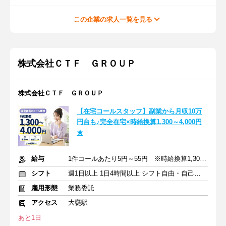
この企業の求人一覧を見る
株式会社ＣＴＦ ＧＲＯＵＰ
株式会社ＣＴＦ ＧＲＯＵＰ
【在宅コールスタッフ】副業から月収10万
円台も♪完全在宅×時給換算1,300～4,000円
★
給与
1件コールあたり5円～55円 ※時給換算1,300円～4,000円
シフト
週1日以上 1日4時間以上 シフト自由・自己申告
雇用形態
業務委託
アクセス
大甕駅
あと1日