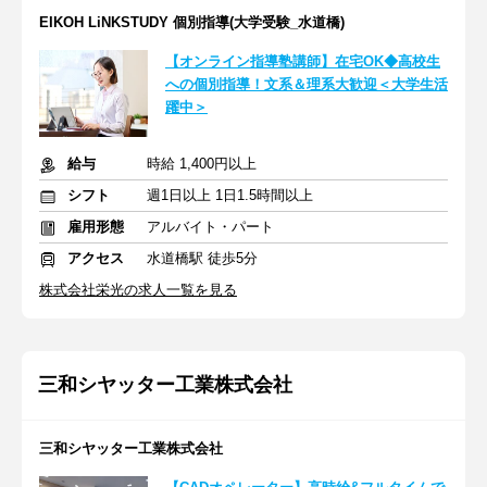
EIKOH LiNKSTUDY 個別指導(大学受験_水道橋)
【オンライン指導塾講師】在宅OK◆高校生
への個別指導！文系＆理系大歓迎＜大学生活
躍中＞
給与
時給 1,400円以上
シフト
週1日以上 1日1.5時間以上
雇用形態
アルバイト・パート
アクセス
水道橋駅 徒歩5分
株式会社栄光の求人一覧を見る
三和シヤッター工業株式会社
三和シヤッター工業株式会社