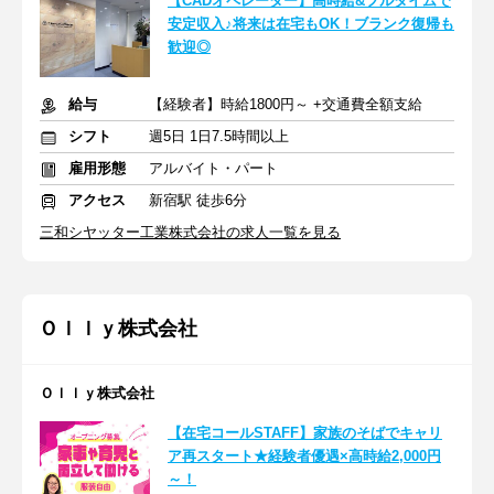
【CADオペレーター】高時給&フルタイムで
安定収入♪将来は在宅もOK！ブランク復帰も
歓迎◎
給与
【経験者】時給1800円～ +交通費全額支給
シフト
週5日 1日7.5時間以上
雇用形態
アルバイト・パート
アクセス
新宿駅 徒歩6分
三和シヤッター工業株式会社の求人一覧を見る
Ｏｌｌｙ株式会社
Ｏｌｌｙ株式会社
【在宅コールSTAFF】家族のそばでキャリ
ア再スタート★経験者優遇×高時給2,000円
～！