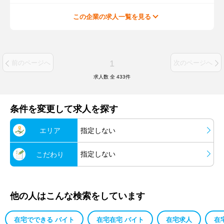
この企業の求人一覧を見る
1
前のページへ
次のページへ
求人数 全
433
件
条件を変更して求人を探す
エリア
指定しない
指定しない
こだわり
他の人はこんな検索をしています
在宅でできる バイト
在宅在宅 バイト
在宅求人
在