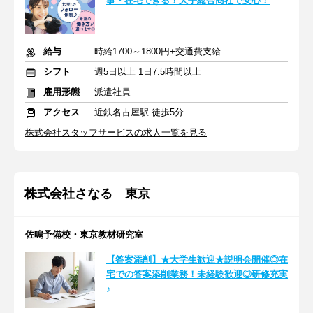
事・在宅できる！大手総合商社で安心！
給与
時給1700～1800円+交通費支給
シフト
週5日以上 1日7.5時間以上
雇用形態
派遣社員
アクセス
近鉄名古屋駅 徒歩5分
株式会社スタッフサービスの求人一覧を見る
株式会社さなる 東京
佐鳴予備校・東京教材研究室
【答案添削】★大学生歓迎★説明会開催◎在
宅での答案添削業務！未経験歓迎◎研修充実
♪