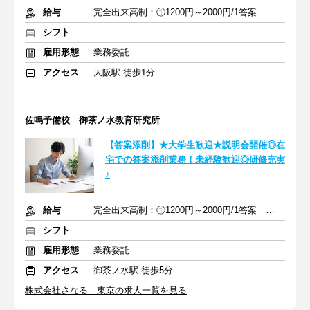
給与
完全出来高制：①1200円～2000円/1答案 ②2000円～4000円/1答案
シフト
雇用形態
業務委託
アクセス
大阪駅 徒歩1分
佐鳴予備校 御茶ノ水教育研究所
【答案添削】★大学生歓迎★説明会開催◎在
宅での答案添削業務！未経験歓迎◎研修充実
♪
給与
完全出来高制：①1200円～2000円/1答案 ②2000円～4000円/1答案
シフト
雇用形態
業務委託
アクセス
御茶ノ水駅 徒歩5分
株式会社さなる 東京の求人一覧を見る