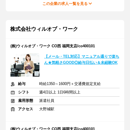
この企業の求人一覧を見る
株式会社ウィルオブ・ワーク
(株)ウィルオブ・ワーク CO西 福岡支店/co400101
【メール・TEL対応】マニュアル通りで楽ち
ん★気軽さGOOD◎給与日払い＆未経験OK
給与
時給1350～1600円＋交通費規定支給
シフト
週4日以上 1日6時間以上
雇用形態
派遣社員
アクセス
大野城駅
(株)ウィルオブ・ワーク CO西 福岡支店/co400101