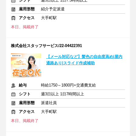
シフト
週5日以上 1日7.5時間以上
雇用形態
紹介予定派遣
アクセス
大手町駅
本日、掲載終了
株式会社スタッフサービス/22-04422391
【メール対応など】髪色の自由度高め|屋内
通路あり|スライド作成補助
給与
時給1750～1800円+交通費支給
シフト
週3日以上 1日7時間以上
雇用形態
派遣社員
アクセス
大手町駅
本日、掲載終了