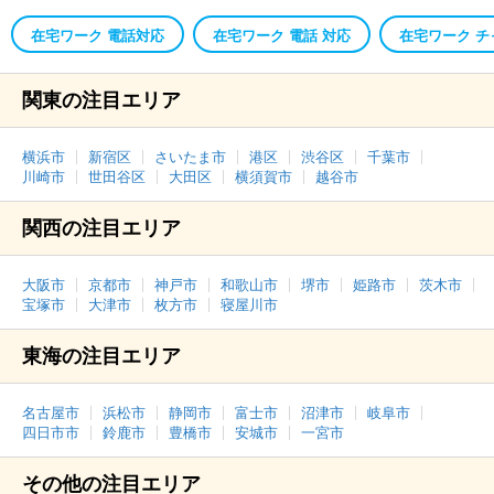
在宅ワーク 電話対応
在宅ワーク 電話 対応
在宅ワーク チ
関東の注目エリア
横浜市
新宿区
さいたま市
港区
渋谷区
千葉市
川崎市
世田谷区
大田区
横須賀市
越谷市
関西の注目エリア
大阪市
京都市
神戸市
和歌山市
堺市
姫路市
茨木市
宝塚市
大津市
枚方市
寝屋川市
東海の注目エリア
名古屋市
浜松市
静岡市
富士市
沼津市
岐阜市
四日市市
鈴鹿市
豊橋市
安城市
一宮市
その他の注目エリア