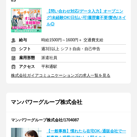
0S
【問い合わせ対応/データ入力】オープニン
グ!未経験OK!日払い可!履歴書不要!髪色/ネイ
ル◎
給与
時給1500円～1600円＋ 交通費支給
シフト
週3日以上 シフト自由・自己申告
雇用形態
派遣社員
アクセス
平和通駅
株式会社ガイアコミュニケーションズの求人一覧を見る
マンパワーグループ株式会社
マンパワーグループ株式会社/1704087
【一般事務】慣れたら在宅OK♪通販会社で一