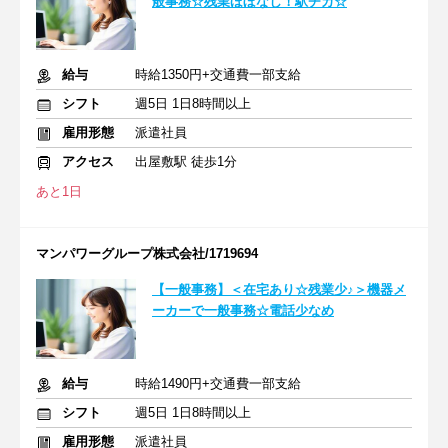
般事務☆残業ほぼなし！駅チカ☆
給与
時給1350円+交通費一部支給
シフト
週5日 1日8時間以上
雇用形態
派遣社員
アクセス
出屋敷駅 徒歩1分
あと1日
マンパワーグループ株式会社/1719694
【一般事務】＜在宅あり☆残業少♪＞機器メ
ーカーで一般事務☆電話少なめ
給与
時給1490円+交通費一部支給
シフト
週5日 1日8時間以上
雇用形態
派遣社員