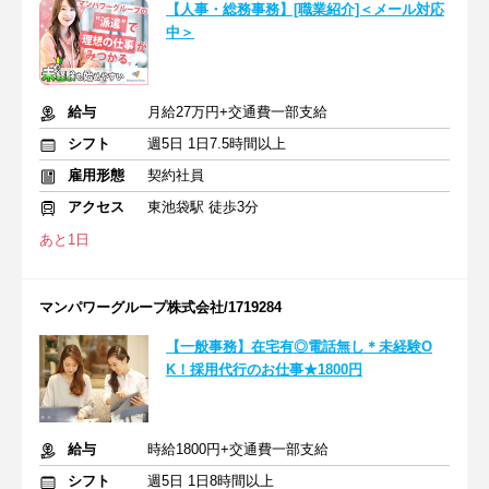
【人事・総務事務】[職業紹介]＜メール対応
中＞
給与
月給27万円+交通費一部支給
シフト
週5日 1日7.5時間以上
雇用形態
契約社員
アクセス
東池袋駅 徒歩3分
あと1日
マンパワーグループ株式会社/1719284
【一般事務】在宅有◎電話無し＊未経験O
K！採用代行のお仕事★1800円
給与
時給1800円+交通費一部支給
シフト
週5日 1日8時間以上