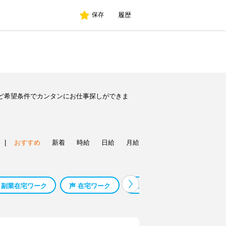
履歴
保存
ど希望条件でカンタンにお仕事探しができま
|
おすすめ
新着
時給
日給
月給
副業在宅ワーク
声 在宅ワーク
在宅ワーク短期
関東 在