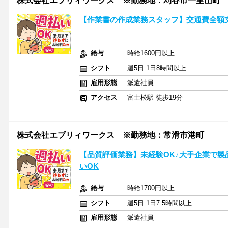
株式会社エブリィワークス ※勤務地：刈谷市一里山町
【作業書の作成業務スタッフ】交通費全額
給与
時給1600円以上
シフト
週5日 1日8時間以上
雇用形態
派遣社員
アクセス
富士松駅 徒歩19分
株式会社エブリィワークス ※勤務地：常滑市港町
【品質評価業務】未経験OK♪大手企業で製
いOK
給与
時給1700円以上
シフト
週5日 1日7.5時間以上
雇用形態
派遣社員