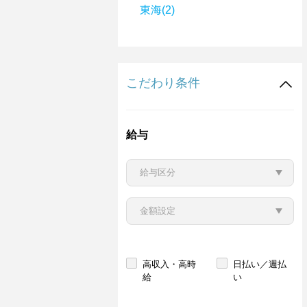
東海(2)
こだわり条件
給与
高収入・高時
日払い／週払
給
い