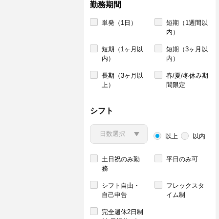
勤務期間
単発（1日）
短期（1週間以
内）
短期（1ヶ月以
短期（3ヶ月以
内）
内）
長期（3ヶ月以
春/夏/冬休み期
上）
間限定
シフト
以上
以内
土日祝のみ勤
平日のみ可
務
シフト自由・
フレックスタ
自己申告
イム制
完全週休2日制