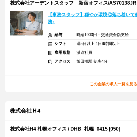
株式会社アーデントスタッフ 新宿オフィス/AS70138JR
【事務スタッフ】穏やか環境◎落ち着いて働
務♪
給与
時給1900円＋交通費全額支給
シフト
週5日以上 1日8時間以上
雇用形態
派遣社員
アクセス
飯田橋駅 徒歩4分
この企業の求人一覧を見
株式会社Ｈ4
株式会社H4 札幌オフィス / DHB_札幌_0415 [050]