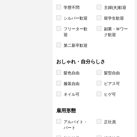
学歴不問
主婦(夫)歓迎
シルバー歓迎
留学生歓迎
フリーター歓
副業・Ｗワー
迎
ク歓迎
第二新卒歓迎
おしゃれ・自分らしさ
髪色自由
髪型自由
服装自由
ピアス可
ネイル可
ヒゲ可
雇用形態
アルバイト・
正社員
パート