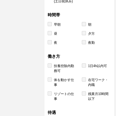
(土日祝休み)
時間帯
早朝
朝
昼
夕方
夜
夜勤
働き方
扶養控除内勤
1日4h以内可
務可
体を動かす仕
在宅ワーク・
事
内職
リゾートの仕
残業月10時間
事
以下
待遇