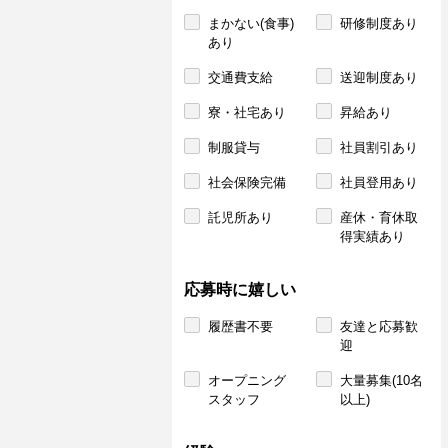
まかない(食事)
研修制度あり
あり
交通費支給
送迎制度あり
寮・社宅あり
昇給あり
制服貸与
社員割引あり
社会保険完備
社員登用あり
託児所あり
産休・育休取
得実績あり
応募時に嬉しい
履歴書不要
友達と応募歓
迎
オープニング
大量募集(10名
スタッフ
以上)