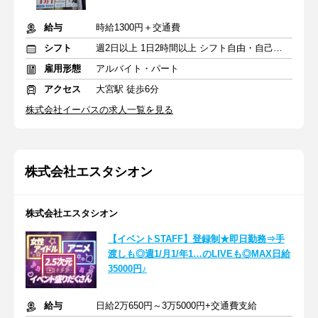
給与
時給1300円＋交通費
シフト
週2日以上 1日2時間以上 シフト自由・自己申告
雇用形態
アルバイト・パート
アクセス
大宮駅 徒歩6分
株式会社イーパスの求人一覧を見る
株式会社エスタシオン
株式会社エスタシオン
【イベントSTAFF】登録制★即日勤務⇒手
渡しも◎週1/月1/年1…のLIVEも◎MAX日給
35000円♪
給与
日給2万650円～3万5000円+交通費支給