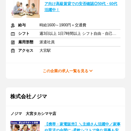
ア向け高級賃貸での安否確認◎50代・60代
活躍中！
給与
時給1600～1900円＋交通費
シフト
週3日以上 1日7時間以上 シフト自由・自己申告
雇用形態
派遣社員
アクセス
大宮駅
この企業の求人一覧を見る
株式会社ノジマ
ノジマ 大宮タカシマヤ店
【携帯・家電販売】＼主婦さん活躍中／家事
や育児の合間に♪柔軟シフトで急な用事も安