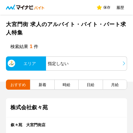
保存
履歴
大宮門街 求人のアルバイト・バイト・パート求
人特集
1
検索結果
件
エリア
指定しない
おすすめ
新着
時給
日給
月給
株式会社叙々苑
叙々苑 大宮門街店