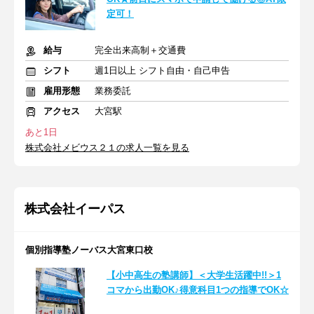
定可！
給与
完全出来高制＋交通費
シフト
週1日以上 シフト自由・自己申告
雇用形態
業務委託
アクセス
大宮駅
あと1日
株式会社メビウス２１の求人一覧を見る
株式会社イーパス
個別指導塾ノーバス大宮東口校
【小中高生の塾講師】＜大学生活躍中!!＞1
コマから出勤OK♪得意科目1つの指導でOK☆