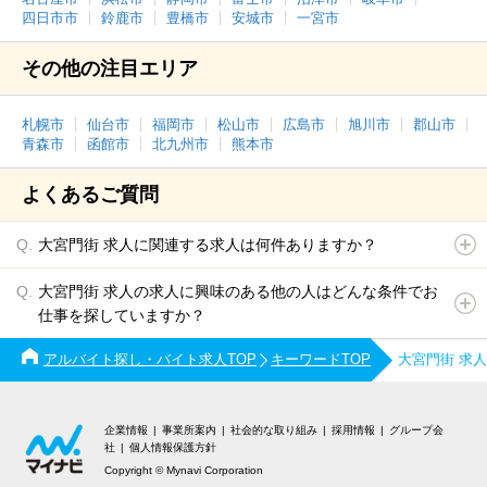
四日市市
鈴鹿市
豊橋市
安城市
一宮市
その他の注目エリア
札幌市
仙台市
福岡市
松山市
広島市
旭川市
郡山市
青森市
函館市
北九州市
熊本市
よくあるご質問
大宮門街 求人に関連する求人は何件ありますか？
大宮門街 求人の求人に興味のある他の人はどんな条件でお
仕事を探していますか？
アルバイト探し・バイト求人TOP
キーワードTOP
大宮門街 求
企業情報
事業所案内
社会的な取り組み
採用情報
グループ会
社
個人情報保護方針
Copyright © Mynavi Corporation