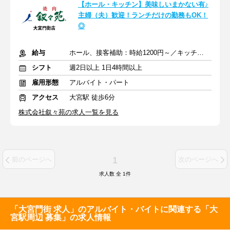
【ホール・キッチン】美味しいまかない有♪
主婦（夫）歓迎！ランチだけの勤務もOK！
◎
給与
ホール、接客補助：時給1200円～／キッチン：時給1250円～
シフト
週2日以上 1日4時間以上
雇用形態
アルバイト・パート
アクセス
大宮駅 徒歩6分
株式会社叙々苑の求人一覧を見る
1
前のページへ
次のページへ
求人数 全
1
件
「大宮門街 求人」のアルバイト・バイトに関連する「大
宮駅周辺 募集」の求人情報