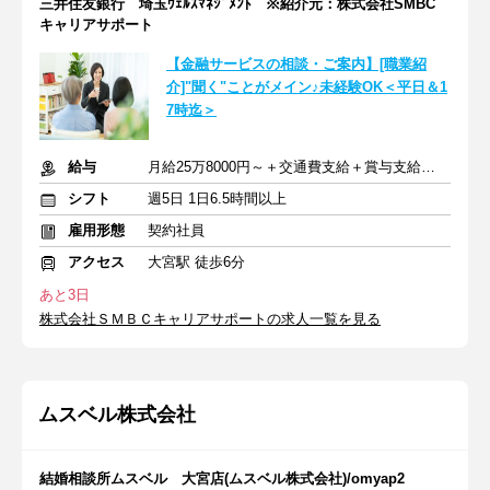
三井住友銀行 埼玉ｳｪﾙｽﾏﾈｼﾞﾒﾝﾄ ※紹介元：株式会社SMBC
キャリアサポート
【金融サービスの相談・ご案内】[職業紹
介]"聞く"ことがメイン♪未経験OK＜平日＆1
7時迄＞
給与
月給25万8000円～＋交通費支給＋賞与支給あり
シフト
週5日 1日6.5時間以上
雇用形態
契約社員
アクセス
大宮駅 徒歩6分
あと3日
株式会社ＳＭＢＣキャリアサポートの求人一覧を見る
ムスベル株式会社
結婚相談所ムスベル 大宮店(ムスベル株式会社)/omyap2