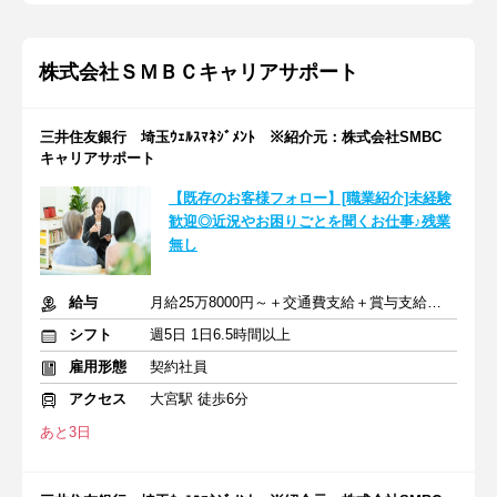
株式会社ＳＭＢＣキャリアサポート
三井住友銀行 埼玉ｳｪﾙｽﾏﾈｼﾞﾒﾝﾄ ※紹介元：株式会社SMBC
キャリアサポート
【既存のお客様フォロー】[職業紹介]未経験
歓迎◎近況やお困りごとを聞くお仕事♪残業
無し
給与
月給25万8000円～＋交通費支給＋賞与支給あり
シフト
週5日 1日6.5時間以上
雇用形態
契約社員
アクセス
大宮駅 徒歩6分
あと3日