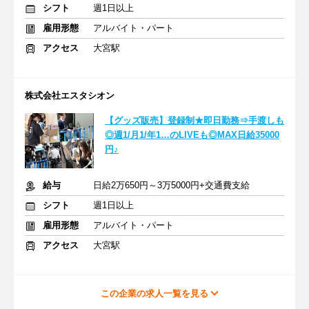
シフト
週1日以上
雇用形態
アルバイト・パート
アクセス
大宮駅
株式会社エスタシオン
【グッズ販売】登録制★即日勤務⇒手渡しも
◎週1/月1/年1…のLIVEも◎MAX日給35000
円♪
給与
日給2万650円～3万5000円+交通費支給
シフト
週1日以上
雇用形態
アルバイト・パート
アクセス
大宮駅
この企業の求人一覧を見る