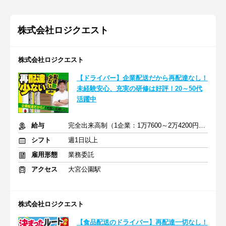
株式会社ロジクエスト
株式会社ロジクエスト
【ドライバー】企業配送だから再配達なし！
未経験安心、充実の研修は好評！20～50代
活躍中
給与
完全出来高制（1企業：1万7600～2万4200円※1日あたり）
シフト
週1日以上
雇用形態
業務委託
アクセス
大宮公園駅
株式会社ロジクエスト
【食品配送のドライバー】再配達一切なし！