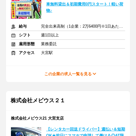
車無料貸出＆初期費用0円スタート！軽い荷
物♪
給与
完全出来高制（1企業：2万6400円※1日あたり）
シフト
週1日以上
雇用形態
業務委託
アクセス
大宮駅
この企業の求人一覧を見る
株式会社メビウス２１
株式会社メビウス21 大宮支店
【レンタカー回送ドライバー】週払い＆短期
OK★前日にスマホで申請して働ける◎AT限