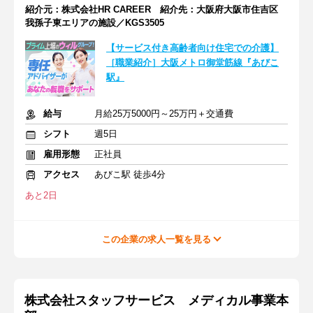
紹介元：株式会社HR CAREER 紹介先：大阪府大阪市住吉区
我孫子東エリアの施設／KGS3505
【サービス付き高齢者向け住宅での介護】
［職業紹介］大阪メトロ御堂筋線『あびこ
駅』
給与
月給25万5000円～25万円＋交通費
シフト
週5日
雇用形態
正社員
アクセス
あびこ駅 徒歩4分
あと2日
この企業の求人一覧を見る
株式会社スタッフサービス メディカル事業本