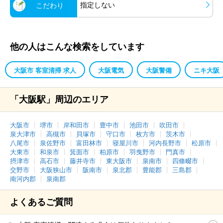
指定しない
こだわり
他の人はこんな検索をしています
大阪市 客室清掃 求人
大阪電気
大阪警備
ニキ大阪
「大阪駅」周辺のエリア
大阪市
堺市
岸和田市
豊中市
池田市
吹田市
泉大津市
高槻市
貝塚市
守口市
枚方市
茨木市
八尾市
泉佐野市
富田林市
寝屋川市
河内長野市
松原市
大東市
和泉市
箕面市
柏原市
羽曳野市
門真市
摂津市
高石市
藤井寺市
東大阪市
泉南市
四條畷市
交野市
大阪狭山市
阪南市
泉北郡
豊能郡
三島郡
南河内郡
泉南郡
よくあるご質問