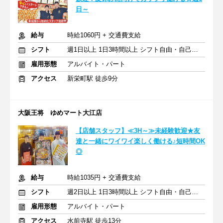
日～
給与
時給1060円 + 交通費支給
シフト
週1日以上 1日3時間以上 シフト自由・自己申告
雇用形態
アルバイト・パート
アクセス
新栄町駅 徒歩9分
大阪王将 ゆめマート大江店
【店舗スタッフ】≪3H～≫未経験歓迎★友
達と一緒にワイワイ楽しく働ける♪短時間OK
◎
給与
時給1035円 + 交通費支給
シフト
週2日以上 1日3時間以上 シフト自由・自己申告
雇用形態
アルバイト・パート
アクセス
水前寺駅 徒歩13分