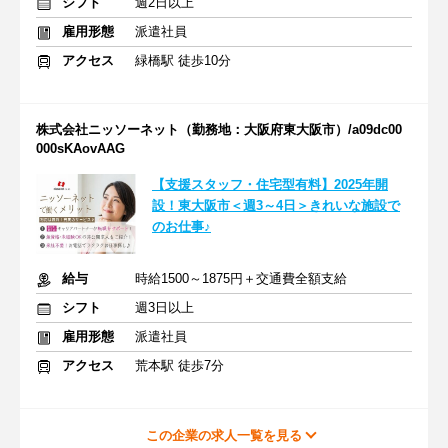
シフト
週2日以上
雇用形態
派遣社員
アクセス
緑橋駅 徒歩10分
株式会社ニッソーネット（勤務地：大阪府東大阪市）/a09dc00
000sKAovAAG
【支援スタッフ・住宅型有料】2025年開
設！東大阪市＜週3～4日＞きれいな施設で
のお仕事♪
給与
時給1500～1875円＋交通費全額支給
シフト
週3日以上
雇用形態
派遣社員
アクセス
荒本駅 徒歩7分
この企業の求人一覧を見る