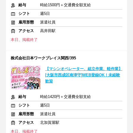
給与
時給1500円＋交通費全額支給
シフト
週5日
雇用形態
派遣社員
アクセス
高井田駅
本日、掲載終了
株式会社日本ワークプレイス関西/395
【マシンオペレーター、組立作業、軽作業】
[大阪市西成区南津守]WEB登録OK！未経験
歓迎
給与
時給1420円＋交通費全額支給
シフト
週5日
雇用形態
派遣社員
アクセス
北加賀屋駅
本日、掲載終了