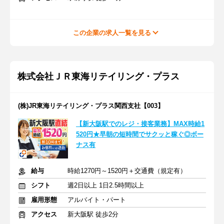
この企業の求人一覧を見る
株式会社ＪＲ東海リテイリング・プラス
(株)JR東海リテイリング・プラス関西支社【003】
【新大阪駅でのレジ・接客業務】MAX時給1
520円★早朝の短時間でサクッと稼ぐ◎ボー
ナス有
給与
時給1270円～1520円＋交通費（規定有）
シフト
週2日以上 1日2.5時間以上
雇用形態
アルバイト・パート
アクセス
新大阪駅 徒歩2分