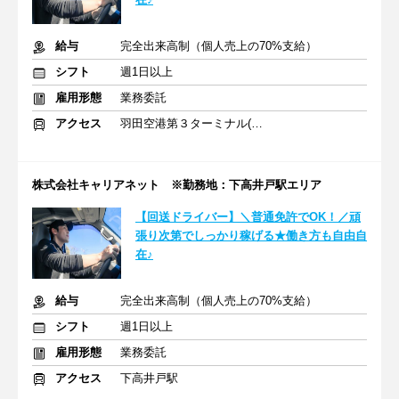
給与
完全出来高制（個人売上の70%支給）
シフト
週1日以上
雇用形態
業務委託
アクセス
羽田空港第３ターミナル(東京モノレール)駅
株式会社キャリアネット ※勤務地：下高井戸駅エリア
【回送ドライバー】＼普通免許でOK！／頑
張り次第でしっかり稼げる★働き方も自由自
在♪
給与
完全出来高制（個人売上の70%支給）
シフト
週1日以上
雇用形態
業務委託
アクセス
下高井戸駅