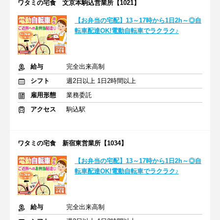
ワタミの宅食 文京本駒込営業所【1021】
【お弁当の宅配】13～17時から1日2h～◎自
転車配達OK!電動自転車でラクラク♪
給与
完全出来高制
シフト
週2日以上 1日2時間以上
雇用形態
業務委託
アクセス
駒込駅
ワタミの宅食 新宿東営業所【1034】
【お弁当の宅配】13～17時から1日2h～◎自
転車配達OK!電動自転車でラクラク♪
給与
完全出来高制