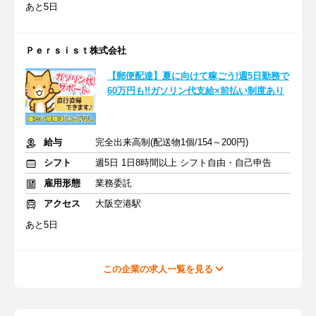
あと5日
Ｐｅｒｓｉｓｔ株式会社
【郵便配達】夏に向けて稼ごう!週5日勤務で
60万円も!!ガソリン代支給×前払い制度あり
給与
完全出来高制(配送物1個/154～200円)
シフト
週5日 1日8時間以上 シフト自由・自己申告
雇用形態
業務委託
アクセス
大阪空港駅
あと5日
この企業の求人一覧を見る