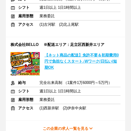
シフト
週1日以上 1日1時間以上
雇用形態
業務委託
アクセス
(1)古河駅 (2)北上尾駅
株式会社BELLO ※配送エリア：足立区西新井エリア
【ネット商品の配送】免許不要＆初期費用0
円で負担なくスタート♪Wワーク/日払い/短
期OK
給与
完全出来高制 （1案件1万6000円～5万円）
シフト
週1日以上 1日1時間以上
雇用形態
業務委託
アクセス
(1)西新井駅 (2)伊奈中央駅
この企業の求人一覧を見る