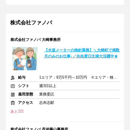
株式会社ファノバ
株式会社ファノバ 大崎事務所
【水道メーターの検針業務】＼大崎町で偶数
月のみのお仕事♪／自由度◎主婦大活躍中★
給与
1エリア：9万5千円～10万円 ※エリア・検針数による
シフト
週3日以上
雇用形態
業務委託
アクセス
志布志駅
あと2日
株式会社ファノバ 丹波篠山事務所