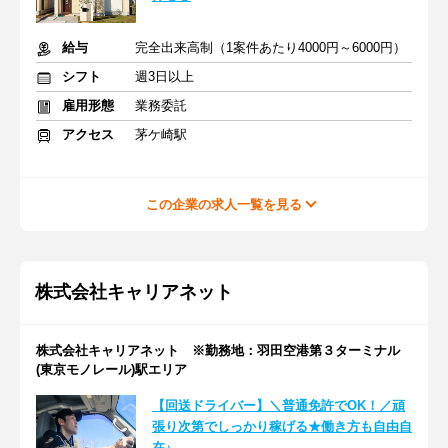
給与
完全出来高制（1案件あたり4000円～6000円）
シフト
週3日以上
雇用形態
業務委託
アクセス
茅ケ崎駅
この企業の求人一覧を見る
株式会社キャリアネット
株式会社キャリアネット ※勤務地：羽田空港第３ターミナル
(東京モノレール)駅エリア
【回送ドライバー】＼普通免許でOK！／頑
張り次第でしっかり稼げる★働き方も自由自
在♪