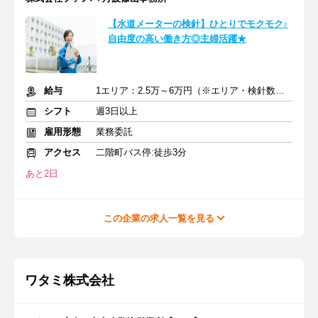
【水道メーターの検針】ひとりでモクモク♪
自由度の高い働き方◎主婦活躍★
給与
1エリア：2.5万～6万円（※エリア・検針数による）
シフト
週3日以上
雇用形態
業務委託
アクセス
二階町バス停:徒歩3分
あと2日
この企業の求人一覧を見る
ワタミ株式会社