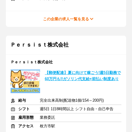
この企業の求人一覧を見る
Ｐｅｒｓｉｓｔ株式会社
Ｐｅｒｓｉｓｔ株式会社
【郵便配達】夏に向けて稼ごう!週5日勤務で
60万円も!!ガソリン代支給×前払い制度あり
給与
完全出来高制(配送物1個/154～200円)
シフト
週5日 1日8時間以上 シフト自由・自己申告
雇用形態
業務委託
アクセス
枚方市駅