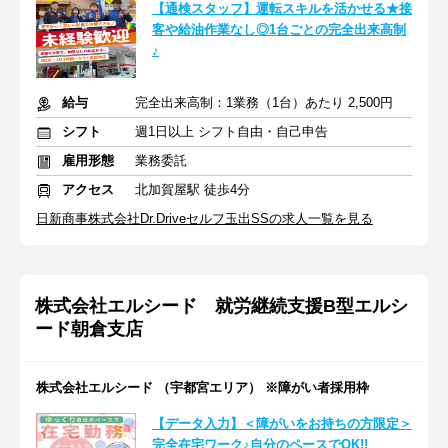
【通検スタッフ】運転スキルを活かせる★接
客や給油作業なし◎1台ごとの完全出来高制
♪
給与
完全出来高制：1業務（1台）あたり 2,500円
シフト
週1日以上 シフト自由・自己申告
雇用形態
業務委託
アクセス
北加賀屋駅 徒歩4分
日新商事株式会社Dr.Driveセルフ玉出SSの求人一覧を見る
株式会社エルシード 就労継続支援B型エルシ
ード朝倉支店
株式会社エルシード （宇都宮エリア） ※障がい者採用枠
【データ入力】＜障がいをお持ちの方限定＞
完全在宅ワーク♪自分のペースでOK!!