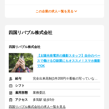
この企業の求人一覧を見る
四国リバブル株式会社
四国リバブル株式会社
【太陽光発電所の撮影スタッフ】自分のペー
スで働ける◎副業にもオススメ！スマホ撮影
でOK
給与
完全出来高制(1件200円※看板の写っていないものは100円)
シフト
雇用形態
業務委託
アクセス
多気駅 徒歩5分
四国リバブル株式会社の求人一覧を見る