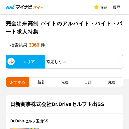
保存
履歴
完全出来高制 バイトのアルバイト・バイト・パ
ート求人特集
3366
検索結果
件
エリア
指定しない
おすすめ
新着
時給
日給
月給
日新商事株式会社Dr.Driveセルフ玉出SS
Dr.Driveセルフ玉出SS