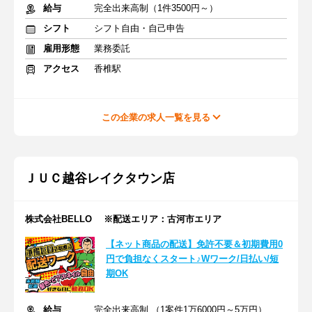
給与
完全出来高制（1件3500円～）
シフト
シフト自由・自己申告
雇用形態
業務委託
アクセス
香椎駅
この企業の求人一覧を見る
ＪＵＣ越谷レイクタウン店
株式会社BELLO ※配送エリア：古河市エリア
【ネット商品の配送】免許不要＆初期費用0
円で負担なくスタート♪Wワーク/日払い/短
期OK
給与
完全出来高制 （1案件1万6000円～5万円）