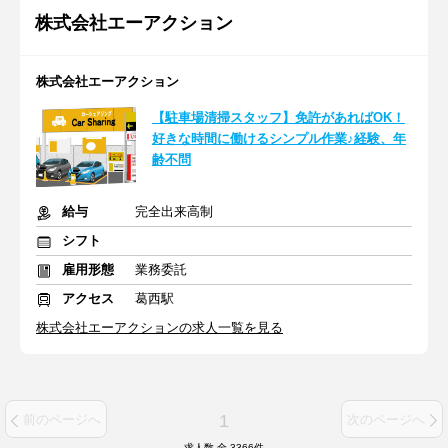
株式会社エーアクション
株式会社エーアクション
【駐車場清掃スタッフ】免許があればOK！
好きな時間に働けるシンプル作業♪経験、年
齢不問
給与
完全出来高制
シフト
雇用形態
業務委託
アクセス
葛西駅
株式会社エーアクションの求人一覧を見る
1
前のページへ
次のページへ
求人数 全
3366
件