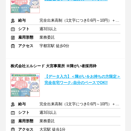
給与
完全出来高制（1文字につき0.6円～10円）＋皆勤手当
シフト
週3日以上
雇用形態
業務委託
アクセス
宇都宮駅 徒歩0分
株式会社エルシード 大宮事業所 ※障がい者採用枠
【データ入力】＜障がいをお持ちの方限定＞
完全在宅ワーク♪自分のペースでOK!!
給与
完全出来高制（1文字につき0.6円～10円）＋皆勤手当
シフト
週3日以上
雇用形態
業務委託
アクセス
大宮駅 徒歩1分