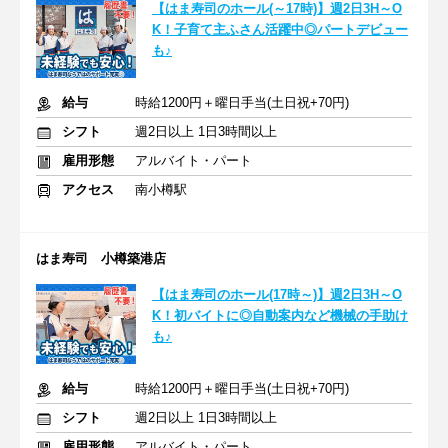
【はま寿司のホール(～17時)】週2日3H～O
K！子育て主ふさん活躍中◎パートデビュー
も♪
給与
時給1200円＋曜日手当(土日祝+70円)
シフト
週2日以上 1日3時間以上
雇用形態
アルバイト・パート
アクセス
南小樽駅
はま寿司 小樽築港店
【はま寿司のホール(17時～)】週2日3H～O
K！初バイトに◎自動案内など機械の手助け
も♪
給与
時給1200円＋曜日手当(土日祝+70円)
シフト
週2日以上 1日3時間以上
雇用形態
アルバイト・パート