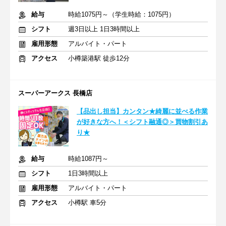
給与
時給1075円～（学生時給：1075円）
シフト
週3日以上 1日3時間以上
雇用形態
アルバイト・パート
アクセス
小樽築港駅 徒歩12分
スーパーアークス 長橋店
【品出し担当】カンタン★綺麗に並べる作業
が好きな方へ！＜シフト融通◎＞買物割引あ
り★
給与
時給1087円～
シフト
1日3時間以上
雇用形態
アルバイト・パート
アクセス
小樽駅 車5分