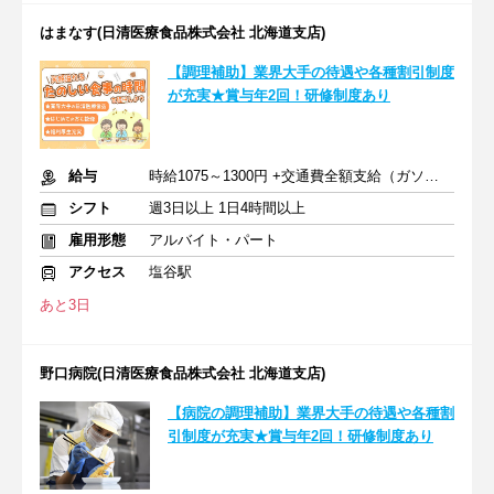
はまなす(日清医療食品株式会社 北海道支店)
【調理補助】業界大手の待遇や各種割引制度
が充実★賞与年2回！研修制度あり
給与
時給1075～1300円 +交通費全額支給（ガソリン代も支給）
シフト
週3日以上 1日4時間以上
雇用形態
アルバイト・パート
アクセス
塩谷駅
あと3日
野口病院(日清医療食品株式会社 北海道支店)
【病院の調理補助】業界大手の待遇や各種割
引制度が充実★賞与年2回！研修制度あり