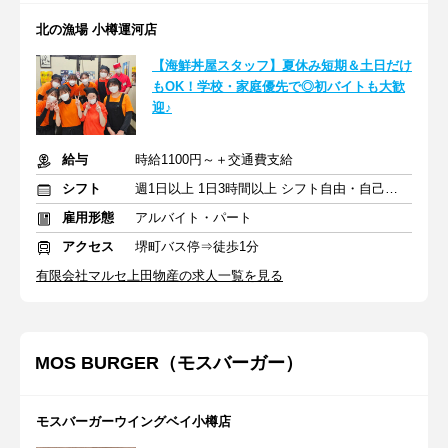
北の漁場 小樽運河店
【海鮮丼屋スタッフ】夏休み短期＆土日だけ
もOK！学校・家庭優先で◎初バイトも大歓
迎♪
給与
時給1100円～＋交通費支給
シフト
週1日以上 1日3時間以上 シフト自由・自己申告
雇用形態
アルバイト・パート
アクセス
堺町バス停⇒徒歩1分
有限会社マルセ上田物産の求人一覧を見る
MOS BURGER（モスバーガー）
モスバーガーウイングベイ小樽店