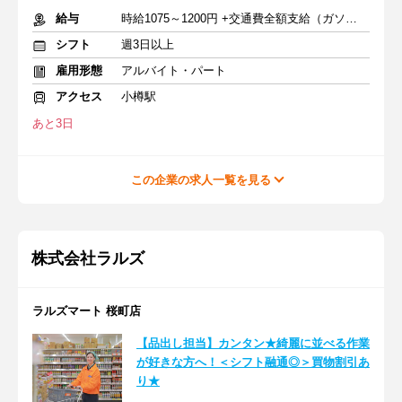
給与
時給1075～1200円 +交通費全額支給（ガソリン代も支給）
シフト
週3日以上
雇用形態
アルバイト・パート
アクセス
小樽駅
あと3日
この企業の求人一覧を見る
株式会社ラルズ
ラルズマート 桜町店
【品出し担当】カンタン★綺麗に並べる作業
が好きな方へ！＜シフト融通◎＞買物割引あ
り★