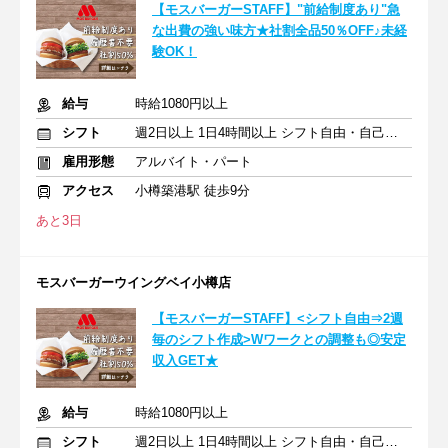
【モスバーガーSTAFF】"前給制度あり"急
な出費の強い味方★社割全品50％OFF♪未経
験OK！
給与
時給1080円以上
シフト
週2日以上 1日4時間以上 シフト自由・自己申告
雇用形態
アルバイト・パート
アクセス
小樽築港駅 徒歩9分
あと3日
モスバーガーウイングベイ小樽店
【モスバーガーSTAFF】<シフト自由⇒2週
毎のシフト作成>Wワークとの調整も◎安定
収入GET★
給与
時給1080円以上
シフト
週2日以上 1日4時間以上 シフト自由・自己申告