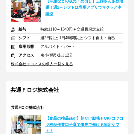
【洋服などの販売・品出し】主婦さん多数活
躍！週2～シフトは専用アプリでサクッと申
請◎
給与
時給1110～1340円＋交通費規定支給
シフト
週2日以上 1日4時間以上 シフト自由・自己申告
雇用形態
アルバイト・パート
アクセス
南小樽駅 徒歩12分
株式会社エコノスの求人一覧を見る
共通Ｆロジ株式会社
共通Fロジ株式会社
【食品の検品staff】朝だけ勤務もOK♪コツコ
ツ検品作業◎子育て優先で働ける固定シフ
ト！