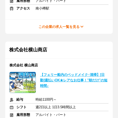
雇用形態
アルバイト・パート
アクセス
南小樽駅
この企業の求人一覧を見る
株式会社横山商店
株式会社 横山商店
【フェリー船内のベッドメイク･清掃】[日
勤]週払いOK★レアなお仕事！"朝だけ"の短
時間♪
給与
時給1100円～
シフト
週2日以上 1日3.5時間以上
雇用形態
アルバイト・パート