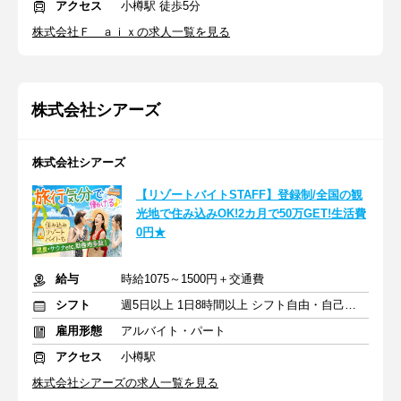
アクセス
小樽駅 徒歩5分
株式会社Ｆ ａｉｘの求人一覧を見る
株式会社シアーズ
株式会社シアーズ
【リゾートバイトSTAFF】登録制/全国の観
光地で住み込みOK!2カ月で50万GET!生活費
0円★
給与
時給1075～1500円＋交通費
シフト
週5日以上 1日8時間以上 シフト自由・自己申告
雇用形態
アルバイト・パート
アクセス
小樽駅
株式会社シアーズの求人一覧を見る