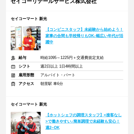
セイコーリテールサービス株式会社
セイコーマート 新光
【コンビニスタッフ】未経験から始めよう！
家事の合間も学校帰りもOK♪幅広い年代が活
躍中
給与
時給1095～1225円＋交通費規定支給
シフト
週2日以上 1日4時間以上
雇用形態
アルバイト・パート
アクセス
朝里駅 車6分
セイコーマート 新光
【ホットシェフの調理スタッフ】<接客なし
>で働きやすい♪簡単調理で未経験も安心！
週2~OK