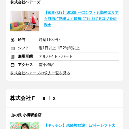
株式会社ベアーズ
【家事代行】週1/2h～◎シフトも勤務エリア
も自由♪"効率よく綺麗に"仕上げるコツを伝
授★
給与
時給1100円～
シフト
週1日以上 1日2時間以上
雇用形態
アルバイト・パート
アクセス
南小樽駅
株式会社ベアーズの求人一覧を見る
株式会社Ｆ ａｉｘ
山の猿 小樽駅前店
【キッチン】未経験歓迎！17時～シフト大