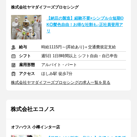
株式会社ヤマダイフーズプロセシング
【納豆の製造】経験不要×シンプル☆短期O
K◎髪色自由！お得な社割も♪正社員登用ア
リ
給与
時給1115円～(昇給あり)＋交通費規定支給
シフト
週5日 1日8時間以上 シフト自由・自己申告
雇用形態
アルバイト・パート
アクセス
ほしみ駅 徒歩7分
株式会社ヤマダイフーズプロセシングの求人一覧を見る
株式会社エコノス
オフハウス 小樽インター店