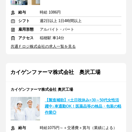
給与
時給 1086円
シフト
週2日以上 1日4時間以上
雇用形態
アルバイト・パート
アクセス
稲穂駅 車14分
共通Ｆロジ株式会社の求人一覧を見る
カイゲンファーマ株式会社 奥沢工場
カイゲンファーマ株式会社 奥沢工場
【製造補助】<土日祝休み>30～50代女性活
躍中♪車通勤OK！医薬品等の検品・包装の軽
作業◎
給与
時給1075円～＋交通費＋賞与（業績による）