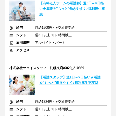
【有料老人ホームの看護師】週3日～×日払
い★看護を"もっと"働きやすく♪福利厚生充
実
給与
時給1500円～+交通費支給
シフト
週3日以上 1日8時間以上
雇用形態
アルバイト・パート
アクセス
株式会社ツクイスタッフ 札幌支店/6020_210989
【看護スタッフ】週1日～×日払い★看護
を"もっと"働きやすく♪福利厚生充実◎
給与
時給1724円～+交通費支給
シフト
週1日以上 1日8時間以上