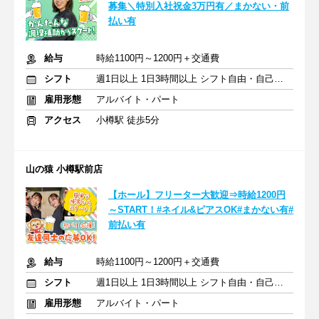
募集＼特別入社祝金3万円有／まかない・前
払い有
給与
時給1100円～1200円＋交通費
シフト
週1日以上 1日3時間以上 シフト自由・自己申告
雇用形態
アルバイト・パート
アクセス
小樽駅 徒歩5分
山の猿 小樽駅前店
【ホール】フリーター大歓迎⇒時給1200円
～START！#ネイル&ピアスOK#まかない有#
前払い有
給与
時給1100円～1200円＋交通費
シフト
週1日以上 1日3時間以上 シフト自由・自己申告
雇用形態
アルバイト・パート