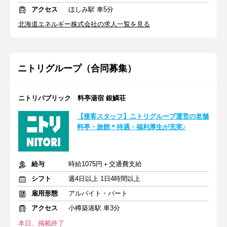
アクセス
ほしみ駅 車5分
北海道エネルギー株式会社の求人一覧を見る
ニトリグループ（合同募集）
ニトリパブリック 料亭湯宿 銀鱗荘
【接客スタッフ】ニトリグループ運営の老舗
料亭・旅館＊待遇・福利厚生が充実♪
給与
時給1075円＋交通費支給
シフト
週4日以上 1日4時間以上
雇用形態
アルバイト・パート
アクセス
小樽築港駅 車3分
本日、掲載終了