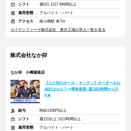
シフト
週5日 1日7.5時間以上
雇用形態
アルバイト・パート
アクセス
南小樽駅 車7分
カイゲンファーマ株式会社 奥沢工場の求人一覧を見る
株式会社なか卯
なか卯 小樽築港店
【なか卯のホール・キッチン】オーダー＆お
会計はセルフ⇒簡単接客♪週1回2時間からO
K★
給与
時給1100円以上
シフト
週1日以上 1日2時間以上
雇用形態
アルバイト・パート