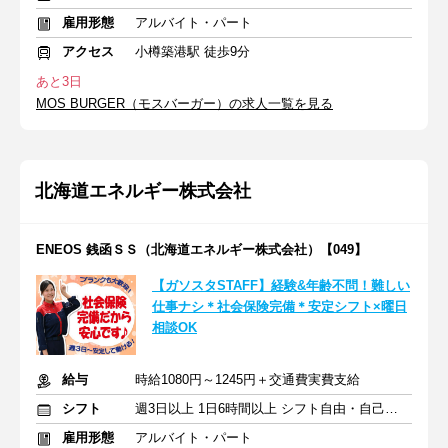
雇用形態
アルバイト・パート
アクセス
小樽築港駅 徒歩9分
あと3日
MOS BURGER（モスバーガー）の求人一覧を見る
北海道エネルギー株式会社
ENEOS 銭函ＳＳ（北海道エネルギー株式会社）【049】
【ガソスタSTAFF】経験&年齢不問！難しい
仕事ナシ＊社会保険完備＊安定シフト×曜日
相談OK
給与
時給1080円～1245円＋交通費実費支給
シフト
週3日以上 1日6時間以上 シフト自由・自己申告
雇用形態
アルバイト・パート