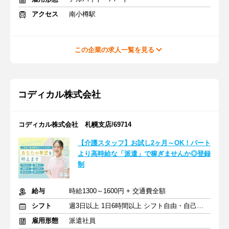
アクセス
南小樽駅
この企業の求人一覧を見る
コディカル株式会社
コディカル株式会社 札幌支店/69714
【介護スタッフ】お試し2ヶ月～OK！パート
より高時給な「派遣」で稼ぎませんか◎登録
制
給与
時給1300～1600円 + 交通費全額
シフト
週3日以上 1日6時間以上 シフト自由・自己申告
雇用形態
派遣社員