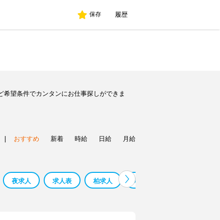
履歴
保存
ど希望条件でカンタンにお仕事探しができま
|
おすすめ
新着
時給
日給
月給
夜求人
求人表
柏求人
堺求人
蕨求人