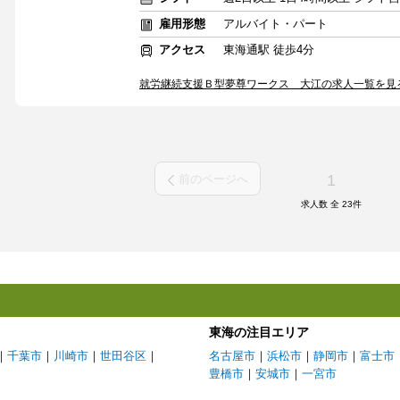
雇用形態
アルバイト・パート
アクセス
東海通駅 徒歩4分
就労継続支援Ｂ型夢尊ワークス 大江の求人一覧を見
1
前のページへ
求人数 全
23
件
東海の注目エリア
｜
千葉市
｜
川崎市
｜
世田谷区
｜
名古屋市
｜
浜松市
｜
静岡市
｜
富士市
豊橋市
｜
安城市
｜
一宮市