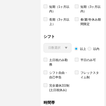
短期（1ヶ月以
短期（3ヶ月以
内）
内）
長期（3ヶ月以
春/夏/冬休み期
上）
間限定
シフト
以上
以内
土日祝のみ勤
平日のみ可
務
シフト自由・
フレックスタ
自己申告
イム制
完全週休2日制
(土日祝休み)
時間帯