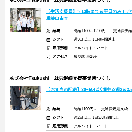
株式会社Tsukushi 就労継続支援事業所つくし
【生活支援員】＼13時まで＆平日のみ！／
服装自由☆
給与
時給1100～1200円 ＋交通費支
シフト
週3日以上 1日4時間以上
雇用形態
アルバイト・パート
アクセス
岐阜駅 車15分
株式会社Tsukushi 就労継続支援事業所つくし
【お弁当の配送】30~50代活躍中☆週2＆3
給与
時給1100円～＋交通費規定支給
シフト
週2日以上 1日3.5時間以上
雇用形態
アルバイト・パート