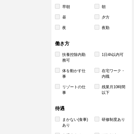
早朝
朝
昼
夕方
夜
夜勤
働き方
扶養控除内勤
1日4h以内可
務可
体を動かす仕
在宅ワーク・
事
内職
リゾートの仕
残業月10時間
事
以下
待遇
まかない(食事)
研修制度あり
あり