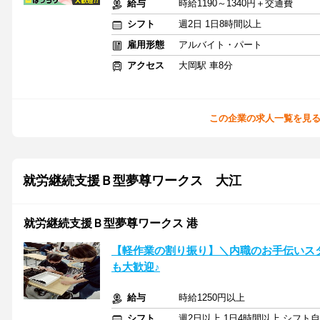
給与
時給1190～1340円＋交通費
シフト
週2日 1日8時間以上
雇用形態
アルバイト・パート
アクセス
大岡駅 車8分
この企業の求人一覧を見
就労継続支援Ｂ型夢尊ワークス 大江
就労継続支援Ｂ型夢尊ワークス 港
【軽作業の割り振り】＼内職のお手伝いスタ
も大歓迎♪
給与
時給1250円以上
シフト
週2日以上 1日4時間以上 シフト