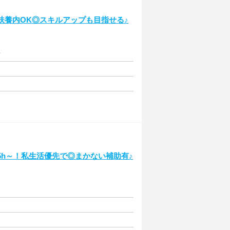
扶養内OK◎スキルアップも目指せる♪
給
.5h～！私生活優先で◎まかない補助有♪