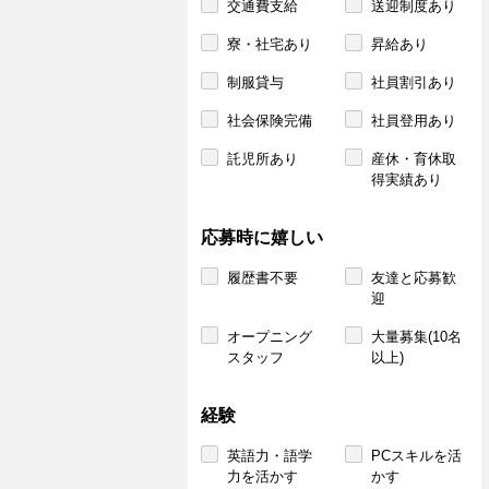
交通費支給
送迎制度あり
寮・社宅あり
昇給あり
制服貸与
社員割引あり
社会保険完備
社員登用あり
託児所あり
産休・育休取
得実績あり
応募時に嬉しい
履歴書不要
友達と応募歓
迎
オープニング
大量募集(10名
スタッフ
以上)
経験
英語力・語学
PCスキルを活
力を活かす
かす