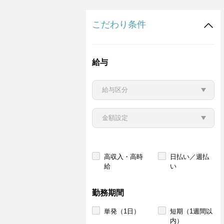
こだわり条件
給与
高収入・高時
日払い／週払
給
い
勤務期間
単発（1日）
短期（1週間以
内）