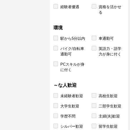
経験者優遇
資格を活かせ
る
環境
駅から5分以内
車通勤可
バイク/自転車
英語力・語学
通勤可
力が身に付く
PCスキルが身
に付く
～な人歓迎
未経験者歓迎
高校生歓迎
大学生歓迎
二部学生歓迎
学歴不問
主婦(夫)歓迎
シルバー歓迎
留学生歓迎