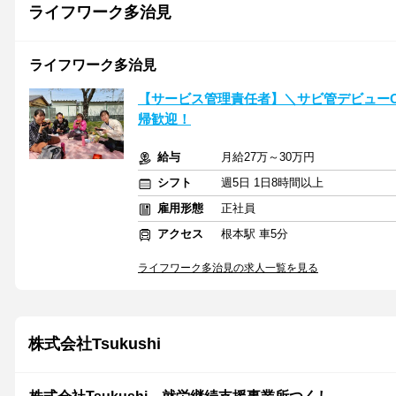
ライフワーク多治見
ライフワーク多治見
【サービス管理責任者】＼サビ管デビュー
帰歓迎！
給与
月給27万～30万円
シフト
週5日 1日8時間以上
雇用形態
正社員
アクセス
根本駅 車5分
ライフワーク多治見の求人一覧を見る
株式会社Tsukushi