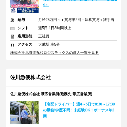
中♪
給与
月給25万円～＋賞与年2回＋決算賞与＋諸手当
シフト
週5日 1日8時間以上
雇用形態
正社員
アクセス
大成駅 車5分
株式会社北海道丸和ロジスティクスの求人一覧を見る
佐川急便株式会社
佐川急便株式会社 帯広営業所(勤務先:帯広営業所)
【宅配ドライバー】週4～5日で8:30～17:30
の勤務!学歴不問！未経験OK！ボーナス年2
回