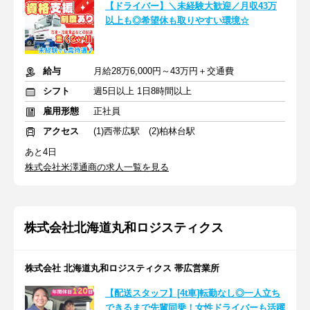
【ドライバー】＼未経験大歓迎／月収43万
以上も◎希望休も取りやすい環境☆
給与
月給28万6,000円～43万円＋交通費
シフト
週5日以上 1日8時間以上
雇用形態
正社員
アクセス
(1)西帯広駅 (2)柏林台駅
あと4日
株式会社米澤通商の求人一覧を見る
株式会社北海道丸和ロジスティクス
株式会社 北海道丸和ロジスティクス 帯広営業所
【配送スタッフ】[4t車]転勤なし◎一人立ち
できるまで先輩同乗！女性ドライバーも活躍