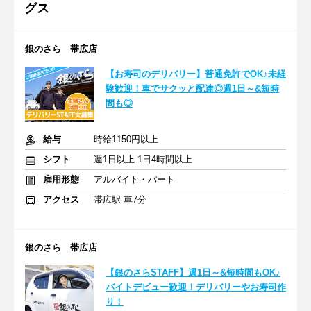
グス
銀のさら 帯広店
【お寿司のデリバリー】普通免許でOK♪未経
験歓迎！車でサクッと配達◎週1日～&短時
間も◎
給与
時給1150円以上
シフト
週1日以上 1日4時間以上
雇用形態
アルバイト・パート
アクセス
帯広駅 車7分
銀のさら 帯広店
【銀のさらSTAFF】週1日～&短時間もOK♪
バイトデビュー歓迎！デリバリーやお寿司作
り！