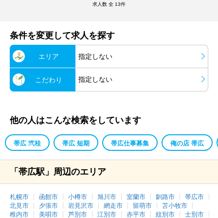
求人数 全
13
件
条件を変更して求人を探す
エリア
指定しない
指定しない
こだわり
他の人はこんな検索をしています
帯広 弐桂
帯広 短期
帯広仕事募集
俺の店 帯広
「帯広駅」周辺のエリア
札幌市
函館市
小樽市
旭川市
室蘭市
釧路市
帯広市
北見市
夕張市
岩見沢市
網走市
留萌市
苫小牧市
稚内市
美唄市
芦別市
江別市
赤平市
紋別市
士別市