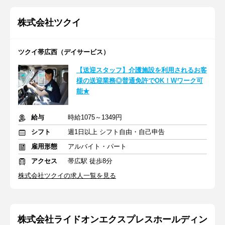
株式会社ツクイ
ツクイ帯広西（デイサービス）
【送迎スタッフ】介護施設を利用されるお客
様の送迎業務◎普通免許でOK！Wワーク可
能★
給与
時給1075～1349円
シフト
週1日以上 シフト自由・自己申告
雇用形態
アルバイト・パート
アクセス
帯広駅 徒歩8分
株式会社ツクイの求人一覧を見る
株式会社ライドオンエクスプレスホールディン