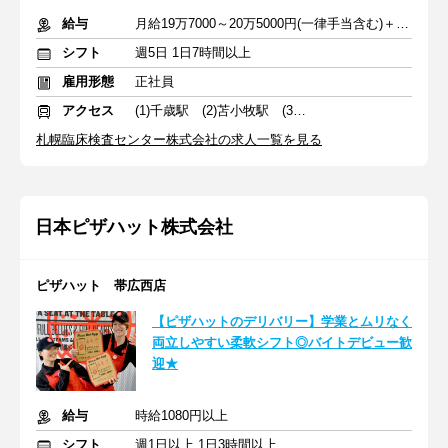
給与
月給19万7000～20万5000円(一律手当含む)＋交通費＋賞与
シフト
週5日 1日7時間以上
雇用形態
正社員
アクセス
(1)千歳駅 (2)苫小牧駅 (3)帯広駅
札幌臨床検査センター株式会社の求人一覧を見る
日本ピザハット株式会社
ピザハット 帯広西店
【ピザハットのデリバリー】学業とムリなく
両立しやすい柔軟シフト◎バイトデビュー歓
迎★
給与
時給1080円以上
シフト
週1日以上 1日3時間以上