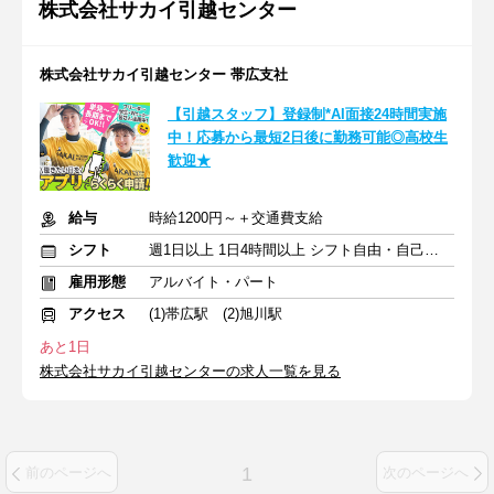
株式会社サカイ引越センター
株式会社サカイ引越センター 帯広支社
【引越スタッフ】登録制*AI面接24時間実施
中！応募から最短2日後に勤務可能◎高校生
歓迎★
給与
時給1200円～＋交通費支給
シフト
週1日以上 1日4時間以上 シフト自由・自己申告
雇用形態
アルバイト・パート
アクセス
(1)帯広駅 (2)旭川駅
あと1日
株式会社サカイ引越センターの求人一覧を見る
1
前のページへ
次のページへ