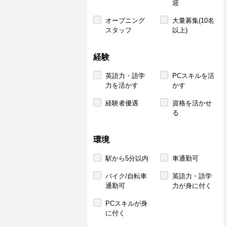
迎
オープニング
大量募集(10名
スタッフ
以上)
経験
英語力・語学
PCスキルを活
力を活かす
かす
経験者優遇
資格を活かせ
る
環境
駅から5分以内
車通勤可
バイク/自転車
英語力・語学
通勤可
力が身に付く
PCスキルが身
に付く