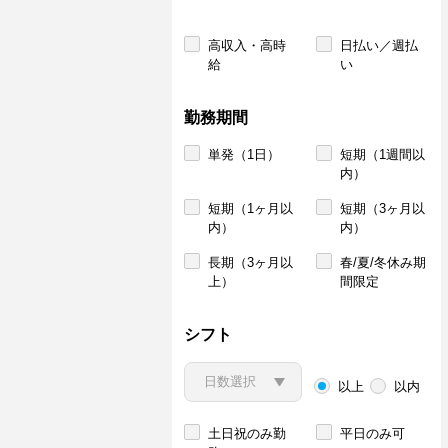
高収入・高時
日払い／週払
給
い
勤務期間
単発（1日）
短期（1週間以
内）
短期（1ヶ月以
短期（3ヶ月以
内）
内）
長期（3ヶ月以
春/夏/冬休み期
上）
間限定
シフト
以上
以内
土日祝のみ勤
平日のみ可