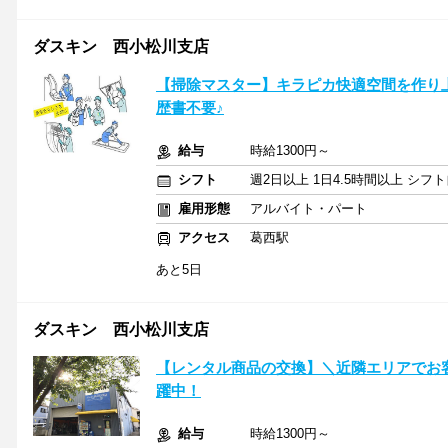
ダスキン 西小松川支店
【掃除マスター】キラピカ快適空間を作り
歴書不要♪
給与
時給1300円～
シフト
週2日以上 1日4.5時間以上 シ
雇用形態
アルバイト・パート
アクセス
葛西駅
あと5日
ダスキン 西小松川支店
【レンタル商品の交換】＼近隣エリアでお客
躍中！
給与
時給1300円～