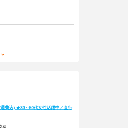
る
交通費込) ★30～50代女性活躍中／直行
途支給