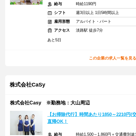
給与
時給1190円
シフト
週3日以上 1日5時間以上
雇用形態
アルバイト・パート
アクセス
淡路駅 徒歩7分
あと5日
この企業の求人一覧を見
株式会社CaSy
株式会社Casy ※勤務地：大山周辺
【お掃除代行】時間あたり1850～2210円(
直帰OK！
給与
時給1,500～1,860円＋交通費別