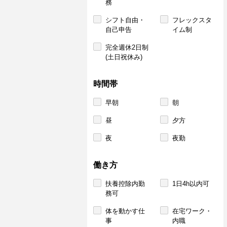
務
シフト自由・
フレックスタ
自己申告
イム制
完全週休2日制
(土日祝休み)
時間帯
早朝
朝
昼
夕方
夜
夜勤
働き方
扶養控除内勤
1日4h以内可
務可
体を動かす仕
在宅ワーク・
事
内職