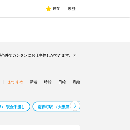
履歴
保存
望条件でカンタンにお仕事探しができます。ア
|
おすすめ
新着
時給
日給
月給
県） 現金手渡し
南森町駅 （大阪府） 介護福祉士 バイト
三潴駅