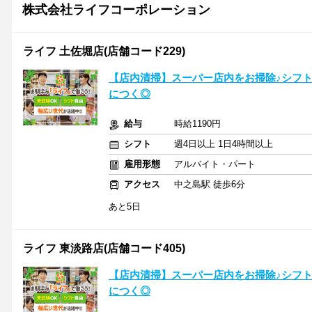
株式会社ライフコーポレーション
ライフ 土佐堀店(店舗コード229)
【店内清掃】スーパー店内をお掃除♪シフ
につく◎
給与
時給1190円
シフト
週4日以上 1日4時間以上
雇用形態
アルバイト・パート
アクセス
中之島駅 徒歩6分
あと5日
ライフ 東淡路店(店舗コード405)
【店内清掃】スーパー店内をお掃除♪シフ
につく◎