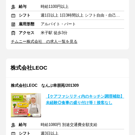
給与
時給1100円以上
シフト
週1日以上 1日3時間以上 シフト自由・自己申告
雇用形態
アルバイト・パート
アクセス
米子駅 徒歩3分
チムニー株式会社 の求人一覧を見る
株式会社LEOC
株式会社LEOC なんぶ幸朋苑/201309
【ケアファシリティ内のキッチン調理補助】
未経験◎食事の盛り付け等！接客なし
給与
時給1080円 別途交通費全額支給
シフト
週3日以上