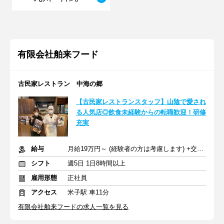
有限会社舶来フード
古民家レストラン 中海の郷
【古民家レストランスタッフ】山陰で愛され
る人気店◎飲食未経験からの転職歓迎！研修
充実
給与
月給19万円～ (経験者の方は考慮します) +交通費
シフト
週5日 1日8時間以上
雇用形態
正社員
アクセス
米子駅 車11分
有限会社舶来フードの求人一覧を見る