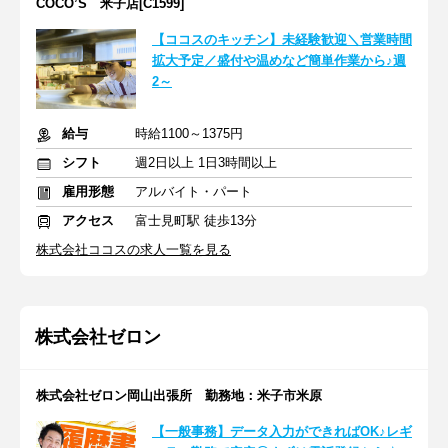
COCO’S 米子店[C1599]
【ココスのキッチン】未経験歓迎＼営業時間
拡大予定／盛付や温めなど簡単作業から♪週
2～
給与
時給1100～1375円
シフト
週2日以上 1日3時間以上
雇用形態
アルバイト・パート
アクセス
富士見町駅 徒歩13分
株式会社ココスの求人一覧を見る
株式会社ゼロン
株式会社ゼロン岡山出張所 勤務地：米子市米原
【一般事務】データ入力ができればOK♪レギ