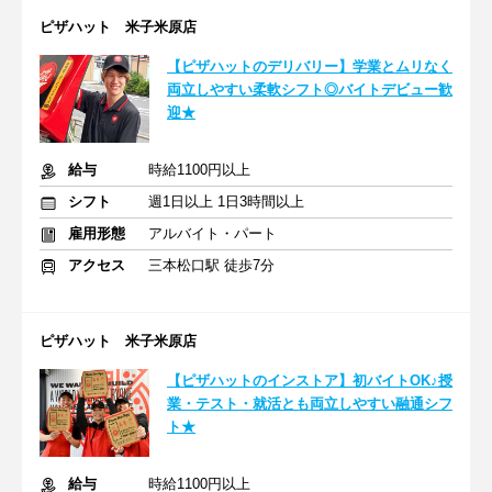
ピザハット 米子米原店
【ピザハットのデリバリー】学業とムリなく
両立しやすい柔軟シフト◎バイトデビュー歓
迎★
給与
時給1100円以上
シフト
週1日以上 1日3時間以上
雇用形態
アルバイト・パート
アクセス
三本松口駅 徒歩7分
ピザハット 米子米原店
【ピザハットのインストア】初バイトOK♪授
業・テスト・就活とも両立しやすい融通シフ
ト★
給与
時給1100円以上