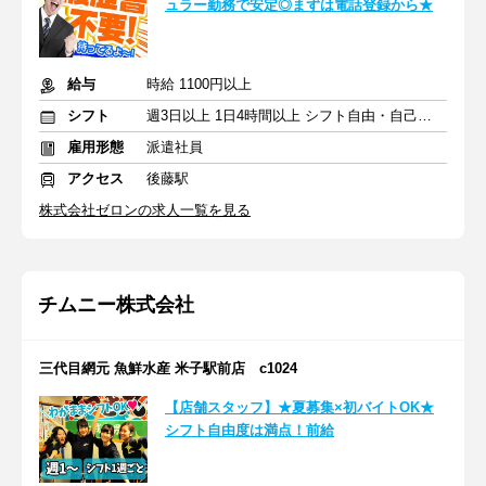
ュラー勤務で安定◎まずは電話登録から★
給与
時給 1100円以上
シフト
週3日以上 1日4時間以上 シフト自由・自己申告
雇用形態
派遣社員
アクセス
後藤駅
株式会社ゼロンの求人一覧を見る
チムニー株式会社
三代目網元 魚鮮水産 米子駅前店 c1024
【店舗スタッフ】★夏募集×初バイトOK★
シフト自由度は満点！前給