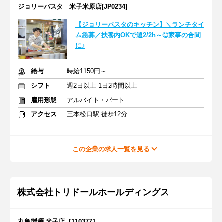
ジョリーパスタ 米子米原店[JP0234]
【ジョリーパスタのキッチン】＼ランチタイ
ム急募／扶養内OKで週2/2h～◎家事の合間
に♪
給与
時給1150円～
シフト
週2日以上 1日2時間以上
雇用形態
アルバイト・パート
アクセス
三本松口駅 徒歩12分
この企業の求人一覧を見る
株式会社トリドールホールディングス
丸亀製麺 米子店［110377］