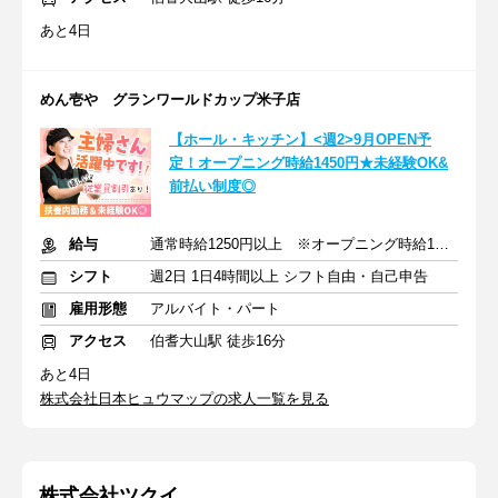
あと4日
めん壱や グランワールドカップ米子店
【ホール・キッチン】<週2>9月OPEN予
定！オープニング時給1450円★未経験OK&
前払い制度◎
給与
通常時給1250円以上 ※オープニング時給1450円以上
シフト
週2日 1日4時間以上 シフト自由・自己申告
雇用形態
アルバイト・パート
アクセス
伯耆大山駅 徒歩16分
あと4日
株式会社日本ヒュウマップの求人一覧を見る
株式会社ツクイ