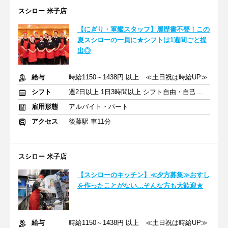
スシロー 米子店
【にぎり・軍艦スタッフ】履歴書不要！この
夏スシローの一員に★シフトは1週間ごと提
出◎
給与
時給1150～1438円 以上 ≪土日祝は時給UP≫
シフト
週2日以上 1日3時間以上 シフト自由・自己申告
雇用形態
アルバイト・パート
アクセス
後藤駅 車11分
スシロー 米子店
【スシローのキッチン】≪夕方募集≫おすし
を作ったことがない…そんな方も大歓迎★
給与
時給1150～1438円 以上 ≪土日祝は時給UP≫