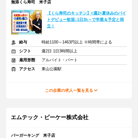
無添くら寿司 米子店
【くら寿司のキッチン】<週2>夏休みのバイ
トデビュー歓迎♪1日3h～で学業＆予定と両
立！
給与
時給1100～1463円以上 ※時間帯による
シフト
週2日 1日3時間以上
雇用形態
アルバイト・パート
アクセス
東山公園駅
この企業の求人一覧を見る
エムテック・ビーケー株式会社
バーガーキング 米子店