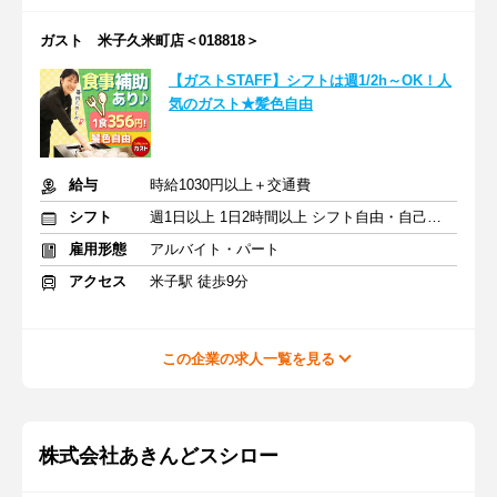
ガスト 米子久米町店＜018818＞
【ガストSTAFF】シフトは週1/2h～OK！人
気のガスト★髪色自由
給与
時給1030円以上＋交通費
シフト
週1日以上 1日2時間以上 シフト自由・自己申告
雇用形態
アルバイト・パート
アクセス
米子駅 徒歩9分
この企業の求人一覧を見る
株式会社あきんどスシロー