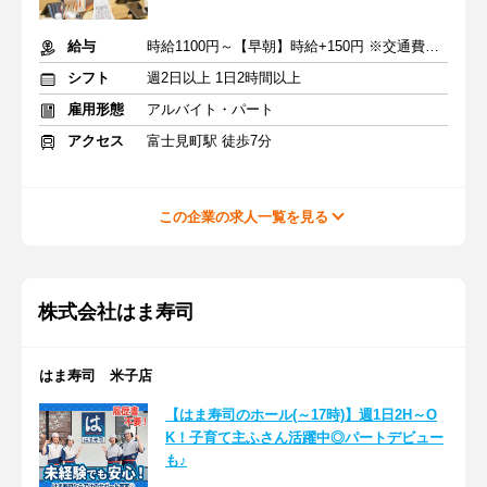
給与
時給1100円～【早朝】時給+150円 ※交通費支給
シフト
週2日以上 1日2時間以上
雇用形態
アルバイト・パート
アクセス
富士見町駅 徒歩7分
この企業の求人一覧を見る
株式会社はま寿司
はま寿司 米子店
【はま寿司のホール(～17時)】週1日2H～O
K！子育て主ふさん活躍中◎パートデビュー
も♪