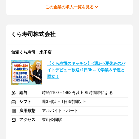
この企業の求人一覧を見る
くら寿司株式会社
無添くら寿司 米子店
【くら寿司のキッチン】<週3~>夏休みのバ
イトデビュー歓迎♪1日3h～で学業＆予定と
両立！
給与
時給1100～1463円以上 ※時間帯による
シフト
週3日以上 1日3時間以上
雇用形態
アルバイト・パート
アクセス
東山公園駅