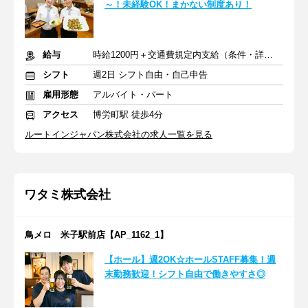
～！未経験OK！まかない制度あり！
給与
時給1200円＋交通費規定内支給（条件・詳細は面接にて）
シフト
週2日 シフト自由・自己申告
雇用形態
アルバイト・パート
アクセス
博労町駅 徒歩4分
ルートインジャパン株式会社の求人一覧を見る
ワタミ株式会社
鳥メロ 米子駅前店【AP_1162_1】
【ホール】週2OK☆ホールSTAFF募集！週
末勤務歓迎！シフト自由で働きやすさ◎