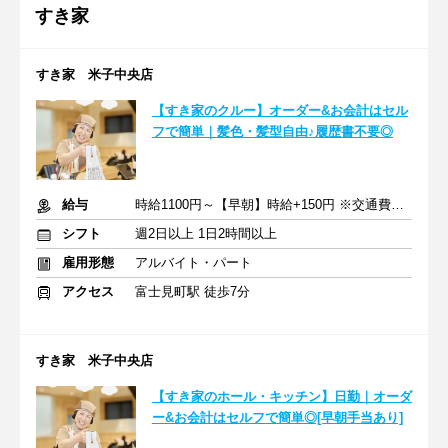
すき家
すき家 米子中央店
【すき家のクルー】オーダー&お会計はセル
フで簡単｜髪色・髪型自由♪履歴書不要◎
給与
時給1100円～【早朝】時給+150円 ※交通費支給
シフト
週2日以上 1日2時間以上
雇用形態
アルバイト・パート
アクセス
富士見町駅 徒歩7分
すき家 米子中央店
【すき家のホール・キッチン】日勤｜オーダ
ー&お会計はセルフで簡単◎[早朝手当あり]