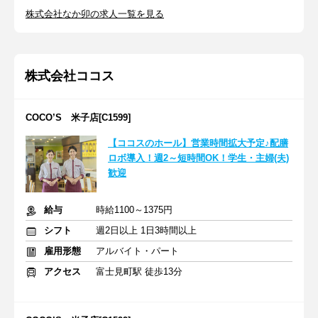
株式会社なか卯の求人一覧を見る
株式会社ココス
COCO’S 米子店[C1599]
【ココスのホール】営業時間拡大予定♪配膳
ロボ導入！週2～短時間OK！学生・主婦(夫)
歓迎
給与
時給1100～1375円
シフト
週2日以上 1日3時間以上
雇用形態
アルバイト・パート
アクセス
富士見町駅 徒歩13分