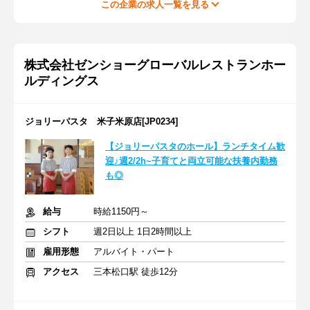
この企業の求人一覧を見る
株式会社ゼンショーグローバルレストランホー
ルディングス
ジョリーパスタ 米子米原店[JP0234]
【ジョリーパスタのホール】ランチタイム歓
迎♪週2/2h~子育てと両立可能な扶養内勤務
も◎
給与
時給1150円～
シフト
週2日以上 1日2時間以上
雇用形態
アルバイト・パート
アクセス
三本松口駅 徒歩12分