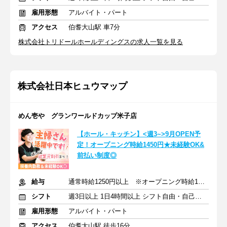
雇用形態
アルバイト・パート
アクセス
伯耆大山駅 車7分
株式会社トリドールホールディングスの求人一覧を見る
株式会社日本ヒュウマップ
めん壱や グランワールドカップ米子店
【ホール・キッチン】<週3~>9月OPEN予
定！オープニング時給1450円★未経験OK&
前払い制度◎
給与
通常時給1250円以上 ※オープニング時給1450円以上
シフト
週3日以上 1日4時間以上 シフト自由・自己申告
雇用形態
アルバイト・パート
アクセス
伯耆大山駅 徒歩16分