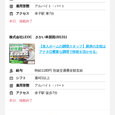
雇用形態
アルバイト・パート
アクセス
米子駅 車7分
本日、掲載終了
株式会社LEOC さかい幸朋苑/201311
【老人ホームの調理スタッフ】厨房の主役は
アナタ◎豊富な調理で技術を活かせる♪
給与
時給1180円 別途交通費全額支給
シフト
週4日以上
雇用形態
アルバイト・パート
アクセス
余子駅 徒歩7分
本日、掲載終了