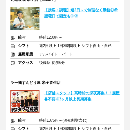
【接客・調理】週2日～で無理なく勤務◎希
望曜日で固定もOK!!
給与
時給1200円～
シフト
週2日以上 1日3時間以上 シフト自由・自己申告
雇用形態
アルバイト・パート
アクセス
後藤駅 徒歩6分
ラー麺ずんどう屋 米子皆生店
【店舗スタッフ】高時給の深夜募集！！履歴
書不要※3ヶ月以上長期募集
給与
時給1375円～(深夜割増含む)
シフト
週2日以上 1日3時間以上 シフト自由・自己申告