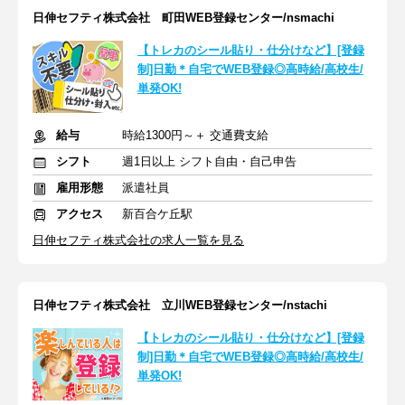
日伸セフティ株式会社 町田WEB登録センター/nsmachi
【トレカのシール貼り・仕分けなど】[登録
制]日勤＊自宅でWEB登録◎高時給/高校生/
単発OK!
給与
時給1300円～＋ 交通費支給
シフト
週1日以上 シフト自由・自己申告
雇用形態
派遣社員
アクセス
新百合ケ丘駅
日伸セフティ株式会社の求人一覧を見る
日伸セフティ株式会社 立川WEB登録センター/nstachi
【トレカのシール貼り・仕分けなど】[登録
制]日勤＊自宅でWEB登録◎高時給/高校生/
単発OK!