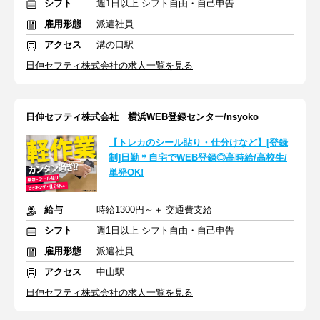
シフト
週1日以上 シフト自由・自己申告
雇用形態
派遣社員
アクセス
溝の口駅
日伸セフティ株式会社の求人一覧を見る
日伸セフティ株式会社 横浜WEB登録センター/nsyoko
【トレカのシール貼り・仕分けなど】[登録
制]日勤＊自宅でWEB登録◎高時給/高校生/
単発OK!
給与
時給1300円～＋ 交通費支給
シフト
週1日以上 シフト自由・自己申告
雇用形態
派遣社員
アクセス
中山駅
日伸セフティ株式会社の求人一覧を見る