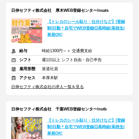
日伸セフティ株式会社 厚木WEB登録センター/nsats
【トレカのシール貼り・仕分けなど】[登録
制]日勤＊自宅でWEB登録◎高時給/高校生/
単発OK!
給与
時給1300円～＋ 交通費支給
シフト
週1日以上 シフト自由・自己申告
雇用形態
派遣社員
アクセス
本厚木駅
日伸セフティ株式会社の求人一覧を見る
日伸セフティ株式会社 千葉WEB登録センター/nstb
【トレカのシール貼り・仕分けなど】[登録
制]日勤＊自宅でWEB登録◎高時給/高校生/
単発OK!