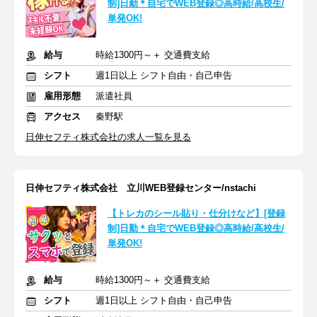
制]日勤＊自宅でWEB登録◎高時給/高校生/
単発OK!
給与
時給1300円～＋ 交通費支給
シフト
週1日以上 シフト自由・自己申告
雇用形態
派遣社員
アクセス
秦野駅
日伸セフティ株式会社の求人一覧を見る
日伸セフティ株式会社 立川WEB登録センター/nstachi
【トレカのシール貼り・仕分けなど】[登録
制]日勤＊自宅でWEB登録◎高時給/高校生/
単発OK!
給与
時給1300円～＋ 交通費支給
シフト
週1日以上 シフト自由・自己申告