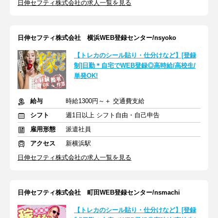
日伸セフティ株式会社の求人一覧を見る
日伸セフティ株式会社 横浜WEB登録センター/nsyoko
【トレカのシール貼り・仕分けなど】[登録
制]日勤＊自宅でWEB登録◎高時給/高校生/
単発OK!
給与
時給1300円～＋ 交通費支給
シフト
週1日以上 シフト自由・自己申告
雇用形態
派遣社員
アクセス
新横浜駅
日伸セフティ株式会社の求人一覧を見る
日伸セフティ株式会社 町田WEB登録センター/nsmachi
【トレカのシール貼り・仕分けなど】[登録