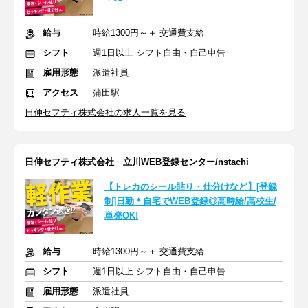
給与
時給1300円～＋ 交通費支給
シフト
週1日以上 シフト自由・自己申告
雇用形態
派遣社員
アクセス
蒲田駅
日伸セフティ株式会社の求人一覧を見る
日伸セフティ株式会社 立川WEB登録センター/nstachi
【トレカのシール貼り・仕分けなど】[登録
制]日勤＊自宅でWEB登録◎高時給/高校生/
単発OK!
給与
時給1300円～＋ 交通費支給
シフト
週1日以上 シフト自由・自己申告
雇用形態
派遣社員