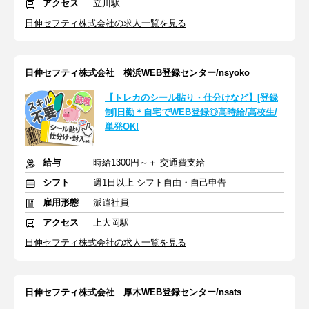
アクセス
立川駅
日伸セフティ株式会社の求人一覧を見る
日伸セフティ株式会社 横浜WEB登録センター/nsyoko
【トレカのシール貼り・仕分けなど】[登録
制]日勤＊自宅でWEB登録◎高時給/高校生/
単発OK!
給与
時給1300円～＋ 交通費支給
シフト
週1日以上 シフト自由・自己申告
雇用形態
派遣社員
アクセス
上大岡駅
日伸セフティ株式会社の求人一覧を見る
日伸セフティ株式会社 厚木WEB登録センター/nsats