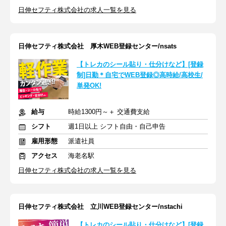
日伸セフティ株式会社の求人一覧を見る
日伸セフティ株式会社 厚木WEB登録センター/nsats
【トレカのシール貼り・仕分けなど】[登録
制]日勤＊自宅でWEB登録◎高時給/高校生/
単発OK!
給与
時給1300円～＋ 交通費支給
シフト
週1日以上 シフト自由・自己申告
雇用形態
派遣社員
アクセス
海老名駅
日伸セフティ株式会社の求人一覧を見る
日伸セフティ株式会社 立川WEB登録センター/nstachi
【トレカのシール貼り・仕分けなど】[登録