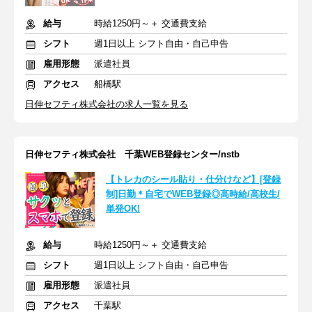
給与
時給1250円～＋ 交通費支給
シフト
週1日以上 シフト自由・自己申告
雇用形態
派遣社員
アクセス
船橋駅
日伸セフティ株式会社の求人一覧を見る
日伸セフティ株式会社 千葉WEB登録センター/nstb
【トレカのシール貼り・仕分けなど】[登録
制]日勤＊自宅でWEB登録◎高時給/高校生/
単発OK!
給与
時給1250円～＋ 交通費支給
シフト
週1日以上 シフト自由・自己申告
雇用形態
派遣社員
アクセス
千葉駅