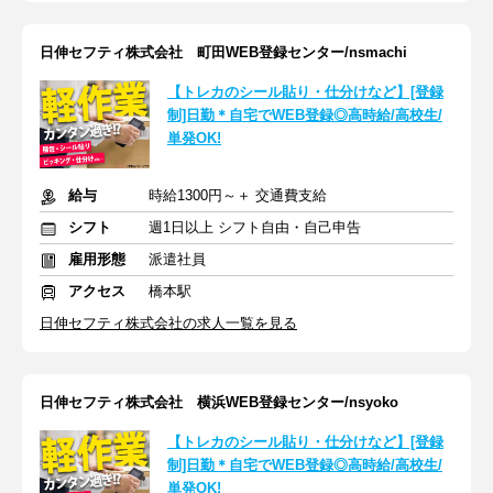
日伸セフティ株式会社 町田WEB登録センター/nsmachi
【トレカのシール貼り・仕分けなど】[登録
制]日勤＊自宅でWEB登録◎高時給/高校生/
単発OK!
給与
時給1300円～＋ 交通費支給
シフト
週1日以上 シフト自由・自己申告
雇用形態
派遣社員
アクセス
橋本駅
日伸セフティ株式会社の求人一覧を見る
日伸セフティ株式会社 横浜WEB登録センター/nsyoko
【トレカのシール貼り・仕分けなど】[登録
制]日勤＊自宅でWEB登録◎高時給/高校生/
単発OK!