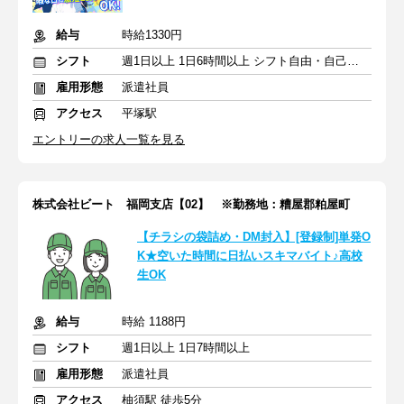
給与
時給1330円
シフト
週1日以上 1日6時間以上 シフト自由・自己申告
雇用形態
派遣社員
アクセス
平塚駅
エントリーの求人一覧を見る
株式会社ビート 福岡支店【02】 ※勤務地：糟屋郡粕屋町
【チラシの袋詰め・DM封入】[登録制]単発O
K★空いた時間に日払いスキマバイト♪高校
生OK
給与
時給 1188円
シフト
週1日以上 1日7時間以上
雇用形態
派遣社員
アクセス
柚須駅 徒歩5分