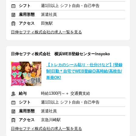
シフト
週1日以上 シフト自由・自己申告
雇用形態
派遣社員
アクセス
田無駅
日伸セフティ株式会社の求人一覧を見る
日伸セフティ株式会社 横浜WEB登録センター/nsyoko
【トレカのシール貼り・仕分けなど】[登録
制]日勤＊自宅でWEB登録◎高時給/高校生/
単発OK!
給与
時給1300円～＋ 交通費支給
シフト
週1日以上 シフト自由・自己申告
雇用形態
派遣社員
アクセス
京急川崎駅
日伸セフティ株式会社の求人一覧を見る