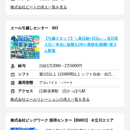
株式会社ビートの求人一覧を見る
エール引越しセンター 003
【引越スタッフ】＼高日給×日払い→当日収
入◎／本当に短期もOK!<高校生/副業>皆さ
ん歓迎
給与
日給1万2000～2万5000円
シフト
週1日以上 1日6時間以上 シフト自由・自己申告
雇用形態
アルバイト・パート
アクセス
(1)新道東駅 (2)さっぽろ駅
株式会社エールリレーションの求人一覧を見る
株式会社ビッグワーク 採用センター【BW03】 ※立川エリア