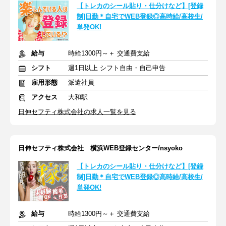
【トレカのシール貼り・仕分けなど】[登録
制]日勤＊自宅でWEB登録◎高時給/高校生/
単発OK!
給与
時給1300円～＋ 交通費支給
シフト
週1日以上 シフト自由・自己申告
雇用形態
派遣社員
アクセス
大和駅
日伸セフティ株式会社の求人一覧を見る
日伸セフティ株式会社 横浜WEB登録センター/nsyoko
【トレカのシール貼り・仕分けなど】[登録
制]日勤＊自宅でWEB登録◎高時給/高校生/
単発OK!
給与
時給1300円～＋ 交通費支給