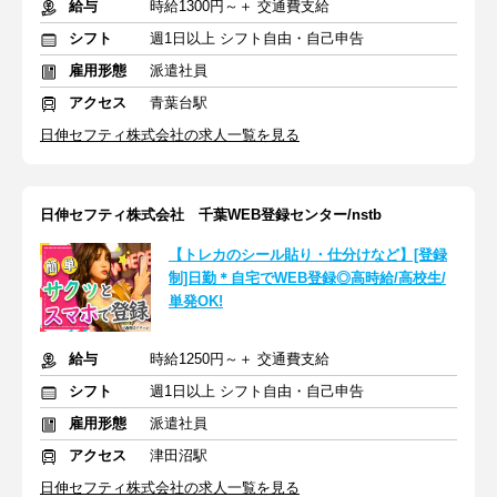
給与
時給1300円～＋ 交通費支給
シフト
週1日以上 シフト自由・自己申告
雇用形態
派遣社員
アクセス
青葉台駅
日伸セフティ株式会社の求人一覧を見る
日伸セフティ株式会社 千葉WEB登録センター/nstb
【トレカのシール貼り・仕分けなど】[登録
制]日勤＊自宅でWEB登録◎高時給/高校生/
単発OK!
給与
時給1250円～＋ 交通費支給
シフト
週1日以上 シフト自由・自己申告
雇用形態
派遣社員
アクセス
津田沼駅
日伸セフティ株式会社の求人一覧を見る