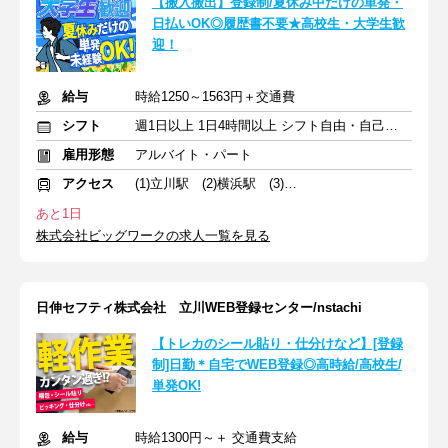
【搬入搬出】登録制/夏休み中だけの単発・
日払いOK◎履歴書不要★高校生・大学生歓
迎！
給与
時給1250～1563円＋交通費
シフト
週1日以上 1日4時間以上 シフト自由・自己申告
雇用形態
アルバイト・パート
アクセス
(1)立川駅 (2)横浜駅 (3)池袋駅
あと1日
株式会社ビッグワークの求人一覧を見る
日伸セフティ株式会社 立川WEB登録センター/nstachi
【トレカのシール貼り・仕分けなど】[登録
制]日勤＊自宅でWEB登録◎高時給/高校生/
単発OK!
給与
時給1300円～＋ 交通費支給