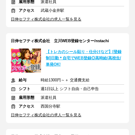
雇用形態
派遣社員
アクセス
武蔵小金井駅
日伸セフティ株式会社の求人一覧を見る
日伸セフティ株式会社 立川WEB登録センター/nstachi
【トレカのシール貼り・仕分けなど】[登録
制]日勤＊自宅でWEB登録◎高時給/高校生/
単発OK!
給与
時給1300円～＋ 交通費支給
シフト
週1日以上 シフト自由・自己申告
雇用形態
派遣社員
アクセス
西国分寺駅
日伸セフティ株式会社の求人一覧を見る