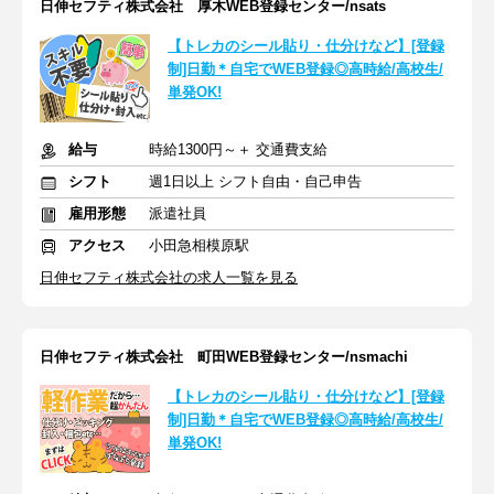
日伸セフティ株式会社 厚木WEB登録センター/nsats
【トレカのシール貼り・仕分けなど】[登録
制]日勤＊自宅でWEB登録◎高時給/高校生/
単発OK!
給与
時給1300円～＋ 交通費支給
シフト
週1日以上 シフト自由・自己申告
雇用形態
派遣社員
アクセス
小田急相模原駅
日伸セフティ株式会社の求人一覧を見る
日伸セフティ株式会社 町田WEB登録センター/nsmachi
【トレカのシール貼り・仕分けなど】[登録
制]日勤＊自宅でWEB登録◎高時給/高校生/
単発OK!