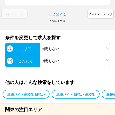
1
2
3
4
5
前のページへ
次のページへ
30
件
/
977
件
条件を変更して求人を探す
エリア
指定しない
指定しない
こだわり
他の人はこんな検索をしています
単発バイト高校生 日払い
単発バイト 日払い 高校生
高校
関東の注目エリア