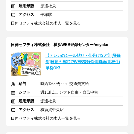
雇用形態
派遣社員
アクセス
平塚駅
日伸セフティ株式会社の求人一覧を見る
日伸セフティ株式会社 横浜WEB登録センター/nsyoko
【トレカのシール貼り・仕分けなど】[登録
制]日勤＊自宅でWEB登録◎高時給/高校生/
単発OK!
給与
時給1300円～＋ 交通費支給
シフト
週1日以上 シフト自由・自己申告
雇用形態
派遣社員
アクセス
横須賀中央駅
日伸セフティ株式会社の求人一覧を見る