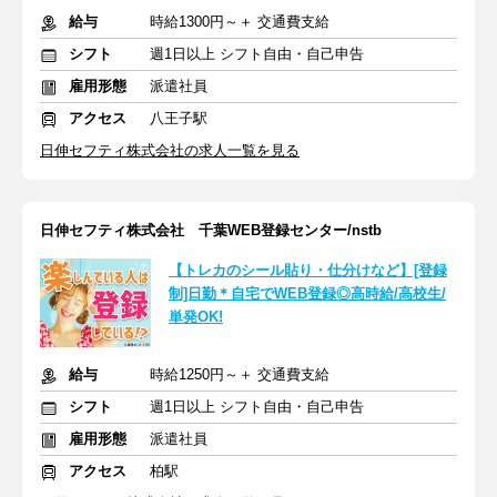
給与
時給1300円～＋ 交通費支給
シフト
週1日以上 シフト自由・自己申告
雇用形態
派遣社員
アクセス
八王子駅
日伸セフティ株式会社の求人一覧を見る
日伸セフティ株式会社 千葉WEB登録センター/nstb
【トレカのシール貼り・仕分けなど】[登録
制]日勤＊自宅でWEB登録◎高時給/高校生/
単発OK!
給与
時給1250円～＋ 交通費支給
シフト
週1日以上 シフト自由・自己申告
雇用形態
派遣社員
アクセス
柏駅