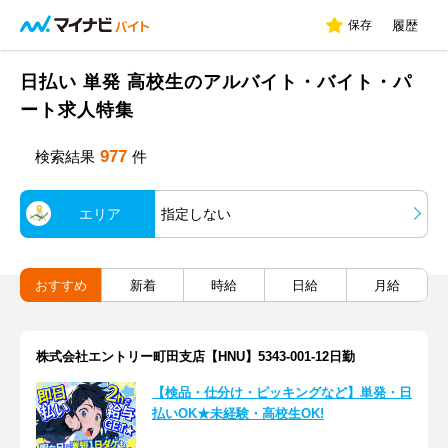
保存
履歴
日払い 単発 高校生のアルバイト・バイト・パ
ート求人特集
977
検索結果
件
エリア
指定しない
おすすめ
新着
時給
日給
月給
株式会社エントリー町田支店【HNU】5343-001-12日勤
【検品・仕分け・ピッキングなど】単発・日
払いOK★未経験・高校生OK!