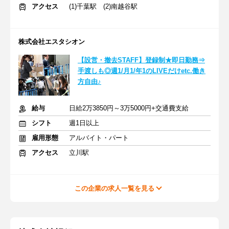
アクセス
(1)千葉駅 (2)南越谷駅
株式会社エスタシオン
【設営・撤去STAFF】登録制★即日勤務⇒
手渡しも◎週1/月1/年1のLIVEだけetc.働き
方自由♪
給与
日給2万3850円～3万5000円+交通費支給
シフト
週1日以上
雇用形態
アルバイト・パート
アクセス
立川駅
この企業の求人一覧を見る