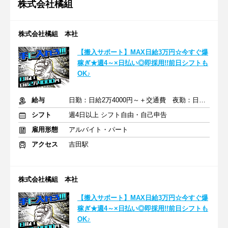
株式会社橘組
株式会社橘組 本社
【搬入サポート】MAX日給3万円☆今すぐ爆
稼ぎ★週4～×日払い◎即採用!!前日シフトも
OK♪
給与
日勤：日給2万4000円～＋交通費 夜勤：日給3万円～＋交通費
シフト
週4日以上 シフト自由・自己申告
雇用形態
アルバイト・パート
アクセス
吉田駅
株式会社橘組 本社
【搬入サポート】MAX日給3万円☆今すぐ爆
稼ぎ★週4～×日払い◎即採用!!前日シフトも
OK♪