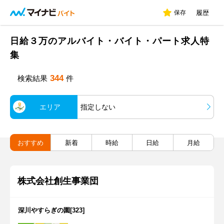
保存
履歴
日給３万のアルバイト・バイト・パート求人特
集
344
検索結果
件
エリア
指定しない
おすすめ
新着
時給
日給
月給
株式会社創生事業団
深川やすらぎの園[323]