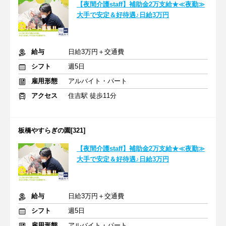
【夜間介護staff】補助金2万支給★≪夜勤≫
大手で安定＆好待遇♪日給3万円
給与
日給3万円＋交通費
シフト
週5日
雇用形態
アルバイト・パート
アクセス
住吉駅 徒歩11分
板橋やすらぎの園[321]
【夜間介護staff】補助金2万支給★≪夜勤≫
大手で安定＆好待遇♪日給3万円
給与
日給3万円＋交通費
シフト
週5日
雇用形態
アルバイト・パート