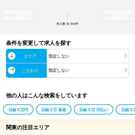
1
前のページへ
次のページへ
求人数 全
344
件
条件を変更して求人を探す
エリア
指定しない
指定しない
こだわり
他の人はこんな検索をしています
日給３万円
日給３万 単発
日給３万 日払い
日給３
関東の注目エリア