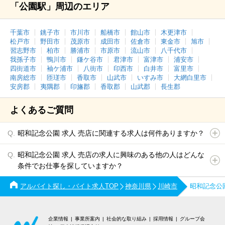
「公園駅」周辺のエリア
千葉市
銚子市
市川市
船橋市
館山市
木更津市
松戸市
野田市
茂原市
成田市
佐倉市
東金市
旭市
習志野市
柏市
勝浦市
市原市
流山市
八千代市
我孫子市
鴨川市
鎌ケ谷市
君津市
富津市
浦安市
四街道市
袖ケ浦市
八街市
印西市
白井市
富里市
南房総市
匝瑳市
香取市
山武市
いすみ市
大網白里市
安房郡
夷隅郡
印旛郡
香取郡
山武郡
長生郡
よくあるご質問
昭和記念公園 求人 売店に関連する求人は何件ありますか？
昭和記念公園 求人 売店の求人に興味のある他の人はどんな
条件でお仕事を探していますか？
アルバイト探し・バイト求人TOP
神奈川県
川崎市
昭和記念公
企業情報
事業所案内
社会的な取り組み
採用情報
グループ会