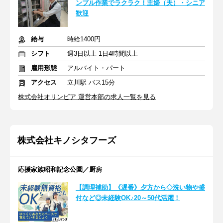
ンプル作業でラクラク！主婦（夫）・シニア
歓迎
給与
時給1400円
シフト
週3日以上 1日4時間以上
雇用形態
アルバイト・パート
アクセス
立川駅 バス15分
株式会社オリンピア 運営本部の求人一覧を見る
株式会社キノシタフーズ
応援家族昭和記念公園／厨房
【調理補助】《遅番》夕方から◇洗い物や盛
付など◎未経験OK♪20～50代活躍！