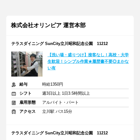
株式会社オリンピア 運営本部
テラスダイニング SunCity立川昭和記念公園 11212
【洗い場・盛りつけ】接客なし！高校・大学
生歓迎！シンプル作業★履歴書不要◎まかな
い有
給与
時給1350円
シフト
週3日以上 1日3.5時間以上
雇用形態
アルバイト・パート
アクセス
立川駅 バス15分
テラスダイニング SunCity立川昭和記念公園 11212