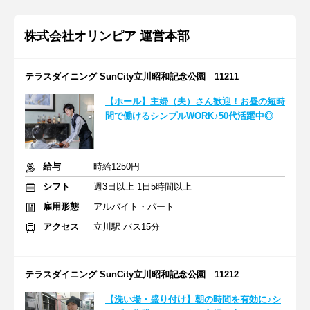
株式会社オリンピア 運営本部
テラスダイニング SunCity立川昭和記念公園 11211
【ホール】主婦（夫）さん歓迎！お昼の短時
間で働けるシンプルWORK♪50代活躍中◎
給与
時給1250円
シフト
週3日以上 1日5時間以上
雇用形態
アルバイト・パート
アクセス
立川駅 バス15分
テラスダイニング SunCity立川昭和記念公園 11212
【洗い場・盛り付け】朝の時間を有効に♪シ