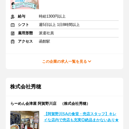
給与
時給1300円以上
シフト
週5日以上 1日8時間以上
雇用形態
派遣社員
アクセス
函館駅
この企業の求人一覧を見る
株式会社秀穂
らーめん会津屋 阿賀野川店 （株式会社秀穂）
【阿賀野川SAの食堂・売店スタッフ】キレ
イな店内で売店も充実◎絶品まかないあり★