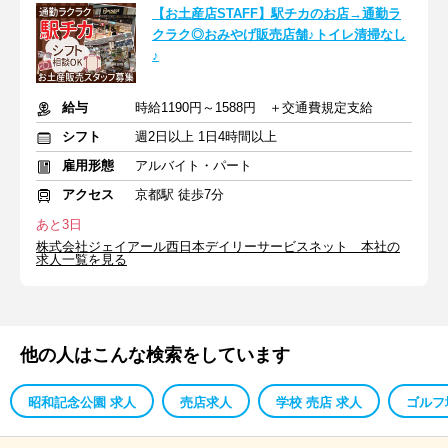
【お土産店STAFF】駅チカのお店→通勤ラ
クラク◎おみやげ販売店舗♪トイレ清掃なし
♪
給与
時給1190円～1588円 ＋交通費規定支給
シフト
週2日以上 1日4時間以上
雇用形態
アルバイト・パート
アクセス
京都駅 徒歩7分
あと3日
株式会社ジェイアール西日本デイリーサービスネット 本社の
求人一覧を見る
他の人はこんな検索をしています
昭和記念公園 求人
売店求人
学校 売店 求人
ゴルフ