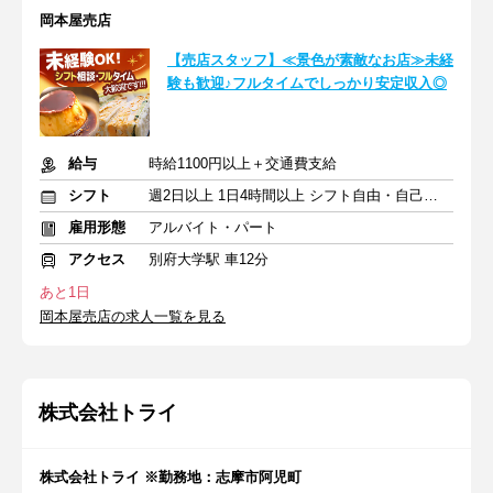
岡本屋売店
【売店スタッフ】≪景色が素敵なお店≫未経
験も歓迎♪フルタイムでしっかり安定収入◎
給与
時給1100円以上＋交通費支給
シフト
週2日以上 1日4時間以上 シフト自由・自己申告
雇用形態
アルバイト・パート
アクセス
別府大学駅 車12分
あと1日
岡本屋売店の求人一覧を見る
株式会社トライ
株式会社トライ ※勤務地：志摩市阿児町