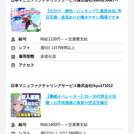
日本マニュファクチャリングサービス株式会社/kans250627-T
【仕分け・梱包・ピッキング】服装自由♪売
店完備、送迎ありの働きやすい職場です★
給与
時給1126円～＋交通費支給
シフト
週5日 1日7時間以上
雇用形態
派遣社員
アクセス
日本マニュファクチャリングサービス株式会社/kyu171012
【機械オペレーター】20～50代男女が活
躍！お手頃価格の食堂や売店完備◎
給与
時給1400円～＋交通費支給
シフト
週5日以上 1日7.5時間以上