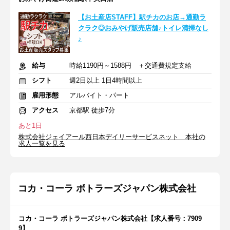
【お土産店STAFF】駅チカのお店→通勤ラ
クラク◎おみやげ販売店舗♪トイレ清掃なし
♪
給与
時給1190円～1588円 ＋交通費規定支給
シフト
週2日以上 1日4時間以上
雇用形態
アルバイト・パート
アクセス
京都駅 徒歩7分
あと1日
株式会社ジェイアール西日本デイリーサービスネット 本社の
求人一覧を見る
コカ・コーラ ボトラーズジャパン株式会社
コカ・コーラ ボトラーズジャパン株式会社【求人番号：7909
9】