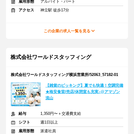
雇用形態
アルバイト・パート
アクセス
神立駅 徒歩17分
この企業の求人一覧を見る
株式会社ワールドスタッフィング
株式会社ワールドスタッフィング横浜営業所/52063_57182-01
【雑貨のピッキング】夏でも快適！空調完備
★格安食堂/売店/休憩室も充実♪@アマゾン
流山
給与
1,350円〜＋交通費支給
シフト
週1日以上
雇用形態
派遣社員