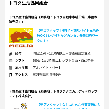
トヨタ生活協同組合
トヨタ生活協同組合（勤務地：トヨタ自動車本社工場（事務本
館売店））
【売店スタッフ】6時半～朝活バイト★未経
験OK！レジ打ちなどカンタン作業◎Wワー
クにも♪
給与
時給1176～1250円以上＋交通費規定支給
シフト
週5日 1日3時間以上 シフト自由・自己申告
雇用形態
アルバイト・パート
アクセス
三河豊田駅 徒歩9分
トヨタ生活協同組合（勤務地：トヨタテクニカルディベロップ
メント株式会社）
【売店スタッフ】久しぶりのお仕事復帰にも