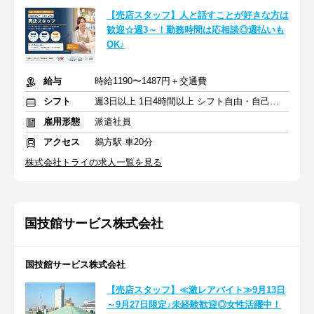
【売店スタッフ】人と話すことが好きな方は
歓迎☆週3～！勤務時間は応相談◎週払いも
OK♪
給与
時給1190〜1487円＋交通費
シフト
週3日以上 1日4時間以上 シフト自由・自己申告
雇用形態
派遣社員
アクセス
鵜方駅 車20分
株式会社トライの求人一覧を見る
国技館サービス株式会社
国技館サービス株式会社
【売店スタッフ】≪激レアバイト≫9月13日
～9月27日限定♪未経験歓迎◎女性活躍中！