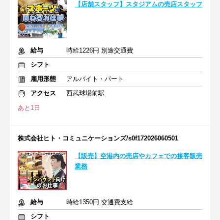
【店舗スタッフ】スタジアムの売店スタッフ
給与
時給1226円 別途交通費
シフト
雇用形態
アルバイト・パート
アクセス
西武球場前駅
あと1日
株式会社ヒト・コミュニケーションズ/s0f172026060501
【販売】空港内の売店やカフェでの接客販売
業務
給与
時給1350円 交通費支給
シフト