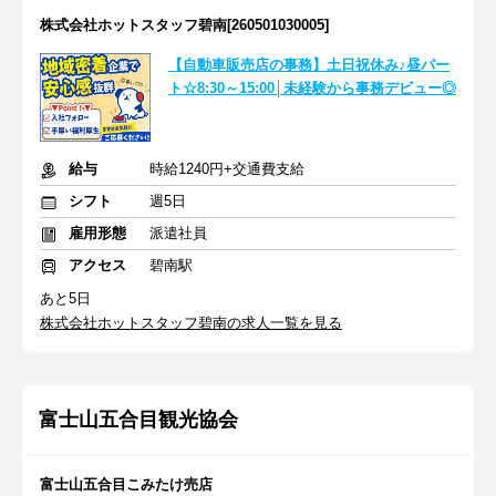
株式会社ホットスタッフ碧南[260501030005]
【自動車販売店の事務】土日祝休み♪昼パー
ト☆8:30～15:00│未経験から事務デビュー◎
給与
時給1240円+交通費支給
シフト
週5日
雇用形態
派遣社員
アクセス
碧南駅
あと5日
株式会社ホットスタッフ碧南の求人一覧を見る
富士山五合目観光協会
富士山五合目こみたけ売店