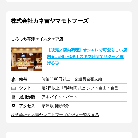
株式会社カネ吉ヤマモトフーズ
ころっち草津エイスクエア店
【販売／店内調理】オシャレで可愛らしい店
内★1日4h～OK！スキマ時間でサクッと稼
げる◎
給与
時給1100円以上＋交通費全額支給
シフト
週2日以上 1日4時間以上 シフト自由・自己申告
雇用形態
アルバイト・パート
アクセス
草津駅 徒歩3分
株式会社カネ吉ヤマモトフーズの求人一覧を見る