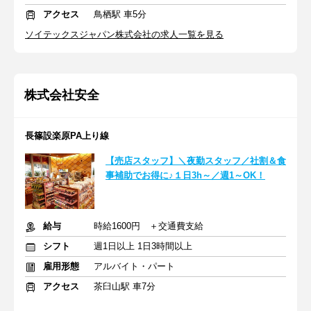
アクセス
鳥栖駅 車5分
ソイテックスジャパン株式会社の求人一覧を見る
株式会社安全
長篠設楽原PA上り線
【売店スタッフ】＼夜勤スタッフ／社割＆食
事補助でお得に♪１日3h～／週1～OK！
給与
時給1600円 ＋交通費支給
シフト
週1日以上 1日3時間以上
雇用形態
アルバイト・パート
アクセス
茶臼山駅 車7分