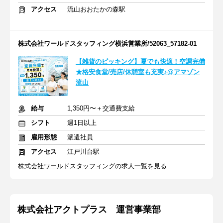
アクセス
流山おおたかの森駅
株式会社ワールドスタッフィング横浜営業所/52063_57182-01
【雑貨のピッキング】夏でも快適！空調完備
★格安食堂/売店/休憩室も充実♪@アマゾン
流山
給与
1,350円〜＋交通費支給
シフト
週1日以上
雇用形態
派遣社員
アクセス
江戸川台駅
株式会社ワールドスタッフィングの求人一覧を見る
株式会社アクトプラス 運営事業部