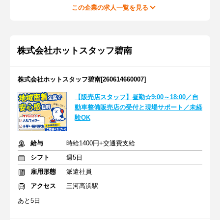
この企業の求人一覧を見る
株式会社ホットスタッフ碧南
株式会社ホットスタッフ碧南[260614660007]
【販売店スタッフ】昼勤☆9:00～18:00／自
動車整備販売店の受付と現場サポート／未経
験OK
給与
時給1400円+交通費支給
シフト
週5日
雇用形態
派遣社員
アクセス
三河高浜駅
あと5日