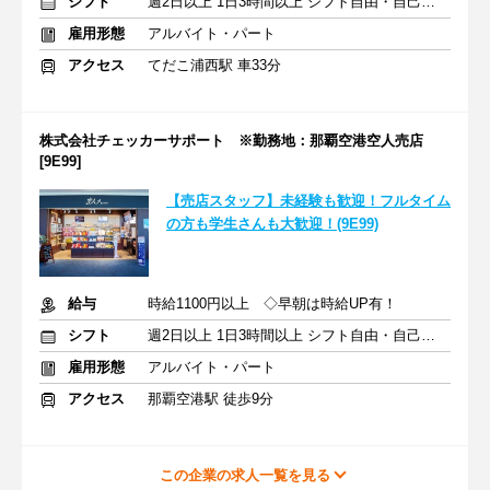
シフト
週2日以上 1日3時間以上 シフト自由・自己申告
雇用形態
アルバイト・パート
アクセス
てだこ浦西駅 車33分
株式会社チェッカーサポート ※勤務地：那覇空港空人売店
[9E99]
【売店スタッフ】未経験も歓迎！フルタイム
の方も学生さんも大歓迎！(9E99)
給与
時給1100円以上 ◇早朝は時給UP有！
シフト
週2日以上 1日3時間以上 シフト自由・自己申告
雇用形態
アルバイト・パート
アクセス
那覇空港駅 徒歩9分
この企業の求人一覧を見る