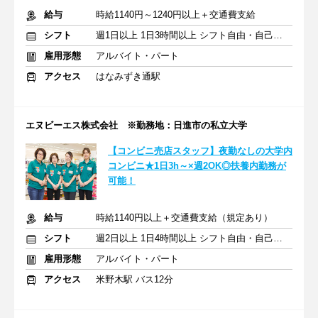
給与
時給1140円～1240円以上＋交通費支給
シフト
週1日以上 1日3時間以上 シフト自由・自己申告
雇用形態
アルバイト・パート
アクセス
はなみずき通駅
エヌビーエス株式会社 ※勤務地：日進市の私立大学
【コンビニ売店スタッフ】夜勤なしの大学内
コンビニ★1日3h～×週2OK◎扶養内勤務が
可能！
給与
時給1140円以上＋交通費支給（規定あり）
シフト
週2日以上 1日4時間以上 シフト自由・自己申告
雇用形態
アルバイト・パート
アクセス
米野木駅 バス12分