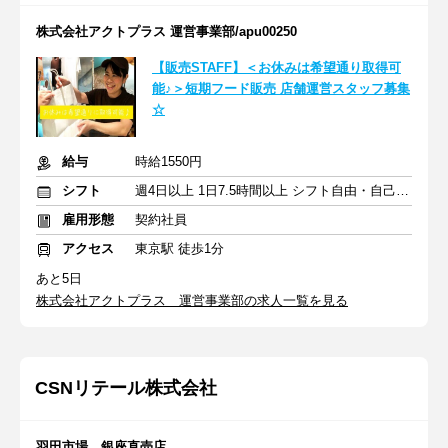
株式会社アクトプラス 運営事業部/apu00250
【販売STAFF】＜お休みは希望通り取得可
能♪＞短期フード販売 店舗運営スタッフ募集
☆
給与
時給1550円
シフト
週4日以上 1日7.5時間以上 シフト自由・自己申告
雇用形態
契約社員
アクセス
東京駅 徒歩1分
あと5日
株式会社アクトプラス 運営事業部の求人一覧を見る
CSNリテール株式会社
羽田市場 銀座直売店