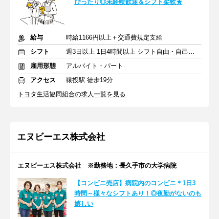
ぴったり◎未経験歓迎＆シフト柔軟★
給与
時給1166円以上＋交通費規定支給
シフト
週3日以上 1日4時間以上 シフト自由・自己申告
雇用形態
アルバイト・パート
アクセス
猿投駅 徒歩19分
トヨタ生活協同組合の求人一覧を見る
エヌビーエス株式会社
エヌビーエス株式会社 ※勤務地：長久手市の大学病院
【コンビニ売店】病院内のコンビニ＊1日3
時間～様々なシフトあり！◎夜勤がないのも
嬉しい