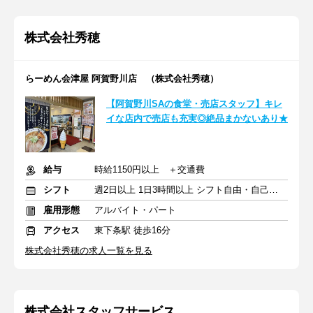
株式会社秀穂
らーめん会津屋 阿賀野川店 （株式会社秀穂）
【阿賀野川SAの食堂・売店スタッフ】キレ
イな店内で売店も充実◎絶品まかないあり★
給与
時給1150円以上 ＋交通費
シフト
週2日以上 1日3時間以上 シフト自由・自己申告
雇用形態
アルバイト・パート
アクセス
東下条駅 徒歩16分
株式会社秀穂の求人一覧を見る
株式会社スタッフサービス