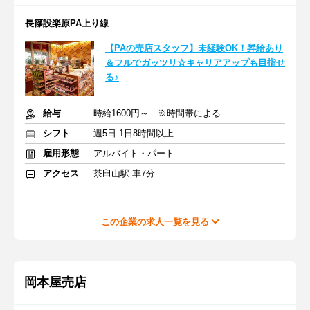
長篠設楽原PA上り線
【PAの売店スタッフ】未経験OK！昇給あり
＆フルでガッツリ☆キャリアアップも目指せ
る♪
給与
時給1600円～ ※時間帯による
シフト
週5日 1日8時間以上
雇用形態
アルバイト・パート
アクセス
茶臼山駅 車7分
この企業の求人一覧を見る
岡本屋売店