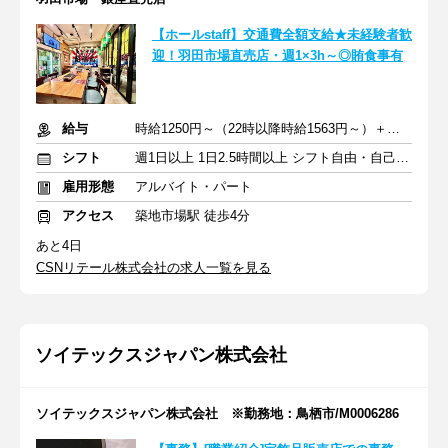
【ホールstaff】交通費全額支給★未経験者歓
迎！羽田市場直売店・週1×3h～◎賄食事有
給与
時給1250円～（22時以降時給1563円～）＋交通費全額支給
シフト
週1日以上 1日2.5時間以上 シフト自由・自己申告
雇用形態
アルバイト・パート
アクセス
築地市場駅 徒歩4分
あと4日
CSNリテール株式会社の求人一覧を見る
ソイテックスジャパン株式会社
ソイテックスジャパン株式会社 ※勤務地：鳥栖市/M0006286