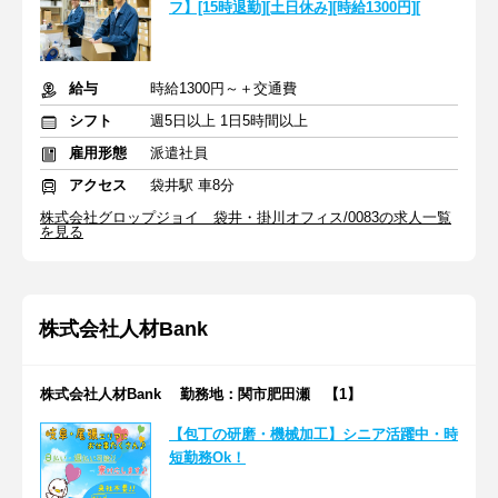
フ】[15時退勤][土日休み][時給1300円][
給与
時給1300円～＋交通費
シフト
週5日以上 1日5時間以上
雇用形態
派遣社員
アクセス
袋井駅 車8分
株式会社グロップジョイ 袋井・掛川オフィス/0083の求人一覧
を見る
株式会社人材Bank
株式会社人材Bank 勤務地：関市肥田瀬 【1】
【包丁の研磨・機械加工】シニア活躍中・時
短勤務Ok！