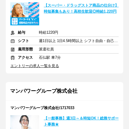
【スーパー・ドラッグストア商品の仕分け】
時短募集もあり！高校生歓迎◎時給1,220円
給与
時給1220円
シフト
週1日以上 1日4.5時間以上 シフト自由・自己申告
雇用形態
派遣社員
アクセス
石仏駅 車7分
エントリーの求人一覧を見る
マンパワーグループ株式会社
マンパワーグループ株式会社/1717033
【一般事務】週3日～＆時短OK！総務サポー
ト事務★