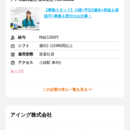
【事務スタッフ】小諸<平日2連休+時短も相
談可>事務＆受付のお仕事！
給与
時給1260円
シフト
週5日 1日8時間以上
雇用形態
派遣社員
アクセス
小諸駅 車4分
あと1日
この企業の求人一覧を見る
アイング株式会社