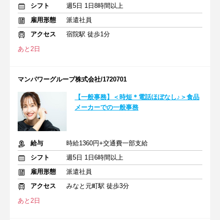
シフト
週5日 1日8時間以上
雇用形態
派遣社員
アクセス
宿院駅 徒歩1分
あと2日
マンパワーグループ株式会社/1720701
【一般事務】＜時短＊電話ほぼなし♪＞食品
メーカーでの一般事務
給与
時給1360円+交通費一部支給
シフト
週5日 1日6時間以上
雇用形態
派遣社員
アクセス
みなと元町駅 徒歩3分
あと2日