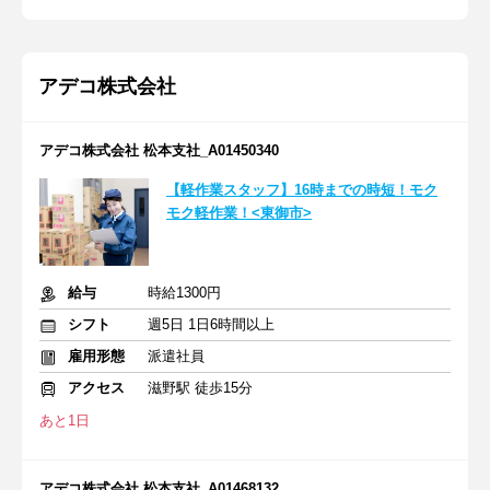
アデコ株式会社
アデコ株式会社 松本支社_A01450340
【軽作業スタッフ】16時までの時短！モク
モク軽作業！<東御市>
給与
時給1300円
シフト
週5日 1日6時間以上
雇用形態
派遣社員
アクセス
滋野駅 徒歩15分
あと1日
アデコ株式会社 松本支社_A01468132