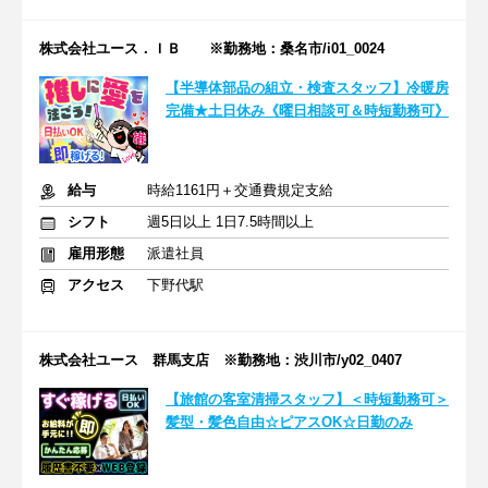
株式会社ユース．ＩＢ ※勤務地：桑名市/i01_0024
【半導体部品の組立・検査スタッフ】冷暖房
完備★土日休み《曜日相談可＆時短勤務可》
給与
時給1161円＋交通費規定支給
シフト
週5日以上 1日7.5時間以上
雇用形態
派遣社員
アクセス
下野代駅
株式会社ユース 群馬支店 ※勤務地：渋川市/y02_0407
【旅館の客室清掃スタッフ】＜時短勤務可＞
髪型・髪色自由☆ピアスOK☆日勤のみ