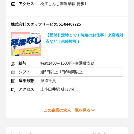
アクセス
松江しんじ湖温泉駅 徒歩14分
株式会社スタッフサービス/51-04407725
【受付】定時まで！時短のお仕事！来店者対
応など！未経験可！
給与
時給1450～1500円+交通費支給
シフト
週5日以上 1日6時間以上
雇用形態
派遣社員
アクセス
上小田井駅 徒歩7分
この企業の求人一覧を見る