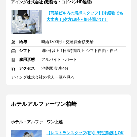
アイング株式会社 (勤務地：ヨドバシHD池袋)
【商業ビル内の清掃スタッフ】[未経験でも
大丈夫！]夕方18時～短時間だけ！
給与
時給1300円＋交通費全額支給
シフト
週5日以上 1日4時間以上 シフト自由・自己申告
雇用形態
アルバイト・パート
アクセス
池袋駅 徒歩4分
アイング株式会社の求人一覧を見る
ホテルアルファーワン柏崎
ホテル・アルファ－ワン上越
【レストランスタッフ(朝)】!時短勤務もOK