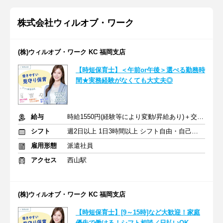
株式会社ウィルオブ・ワーク
(株)ウィルオブ・ワーク KC 福岡支店
【時短保育士】＜午前or午後＞選べる勤務時
間★実務経験がなくても大丈夫◎
給与
時給1550円(経験等により変動/昇給あり)＋交通費全額支給
シフト
週2日以上 1日3時間以上 シフト自由・自己申告
雇用形態
派遣社員
アクセス
西山駅
(株)ウィルオブ・ワーク KC 福岡支店
【時短保育士】[9～15時]など大歓迎！家庭
優先で働ける！シフト相談／日払いOK