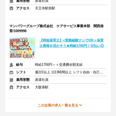
雇用形態
派遣社員
アクセス
天王寺駅前駅
マンパワーグループ株式会社 ケアサービス事業本部 関西保
育/1009998
【時短保育士】<実務経験ナシでOK＞保育
士資格を活かそう★時給1700円！日払い◎
給与
時給1700円～＋交通費全額支給
シフト
週2日以上 1日3時間以上 シフト自由・自己申告
雇用形態
派遣社員
アクセス
大阪港駅
この企業の求人一覧を見る