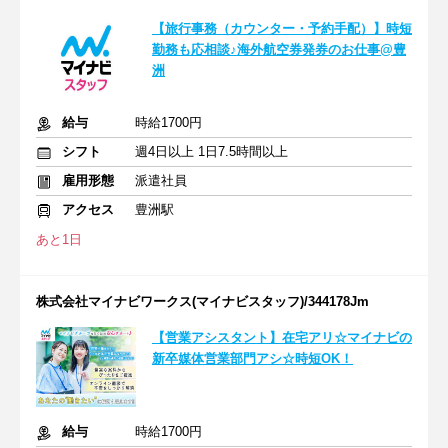
【旅行事務（カウンター・予約手配）】時短
勤務も応相談♪海外航空券発券のお仕事@豊
洲
給与
時給1700円
シフト
週4日以上 1日7.5時間以上
雇用形態
派遣社員
アクセス
豊洲駅
あと1日
株式会社マイナビワークス(マイナビスタッフ)/344178Jm
【営業アシスタント】在宅アリ☆マイナビの
新卒媒体営業部門アシ☆時短OK！
給与
時給1700円