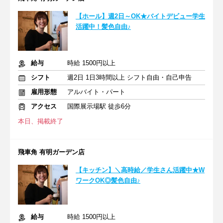
【ホール】週2日～OK★バイトデビュー学生
活躍中！髪色自由♪
給与
時給 1500円以上
シフト
週2日 1日3時間以上 シフト自由・自己申告
雇用形態
アルバイト・パート
アクセス
国際展示場駅 徒歩6分
本日、掲載終了
飛車角 有明ガーデン店
【キッチン】＼高時給／学生さん活躍中★W
ワークOK◎髪色自由♪
給与
時給 1500円以上