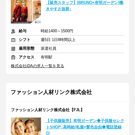
【販売スタッフ】[BRUNO×有明ガーデン]働
きやすさ抜群♪
給与
時給1400～1500円
シフト
週5日 1日8時間以上
雇用形態
派遣社員
アクセス
有明駅
株式会社iDAの求人一覧を見る
ファッション人材リンク株式会社
ファッション人材リンク株式会社【FJL】
【子供服販売】有明ガーデン◆子供服セレク
トSHOP♪高時給/私服×髪色自由◆電話登録
◎