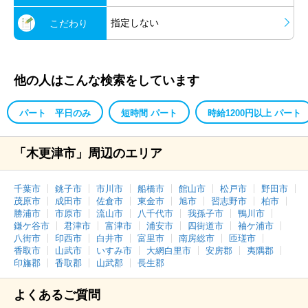
指定しない
こだわり
他の人はこんな検索をしています
パート 平日のみ
短時間 パート
時給1200円以上 パート
「木更津市」周辺のエリア
千葉市
銚子市
市川市
船橋市
館山市
松戸市
野田市
茂原市
成田市
佐倉市
東金市
旭市
習志野市
柏市
勝浦市
市原市
流山市
八千代市
我孫子市
鴨川市
鎌ケ谷市
君津市
富津市
浦安市
四街道市
袖ケ浦市
八街市
印西市
白井市
富里市
南房総市
匝瑳市
香取市
山武市
いすみ市
大網白里市
安房郡
夷隅郡
印旛郡
香取郡
山武郡
長生郡
よくあるご質問