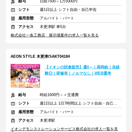
給与
日給7500～1万5000円
シフト
週1日以上 シフト自由・自己申告
雇用形態
アルバイト・パート
アクセス
木更津駅 車5分
株式会社一条工務店 展示場案件の求人一覧を見る
AEON STYLE 木更津/SAKT04184
【イオンの試食販売】週0～｜高時給｜未経
験◎｜研修有｜ノルマなし｜WEB選考
給与
時給1600円～＋交通費
シフト
週1日以上 1日7時間以上 シフト自由・自己申告
雇用形態
アルバイト・パート
アクセス
木更津駅
イオンデモンストレーションサービス株式会社の求人一覧を見