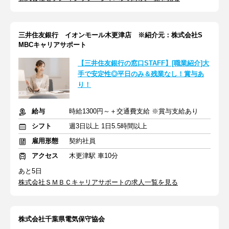
三井住友銀行 イオンモール木更津店 ※紹介元：株式会社S
MBCキャリアサポート
【三井住友銀行の窓口STAFF】[職業紹介]大
手で安定性◎平日のみ＆残業なし！賞与あ
り！
給与
時給1300円～＋交通費支給 ※賞与支給あり
シフト
週3日以上 1日5.5時間以上
雇用形態
契約社員
アクセス
木更津駅 車10分
あと5日
株式会社ＳＭＢＣキャリアサポートの求人一覧を見る
株式会社千葉県電気保守協会