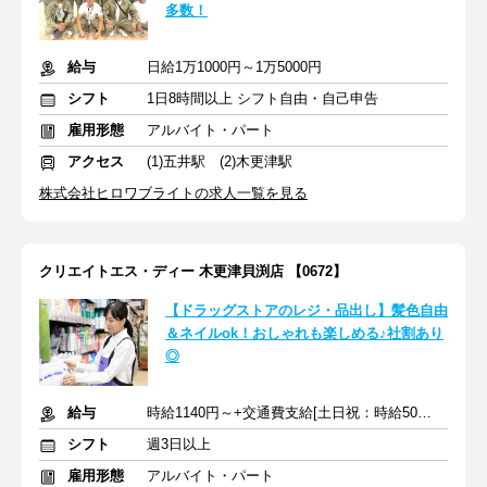
多数！
給与
日給1万1000円～1万5000円
シフト
1日8時間以上 シフト自由・自己申告
雇用形態
アルバイト・パート
アクセス
(1)五井駅 (2)木更津駅
株式会社ヒロワブライトの求人一覧を見る
クリエイトエス・ディー 木更津貝渕店 【0672】
【ドラッグストアのレジ・品出し】髪色自由
＆ネイルok！おしゃれも楽しめる♪社割あり
◎
給与
時給1140円～+交通費支給[土日祝：時給50円UP]
シフト
週3日以上
雇用形態
アルバイト・パート