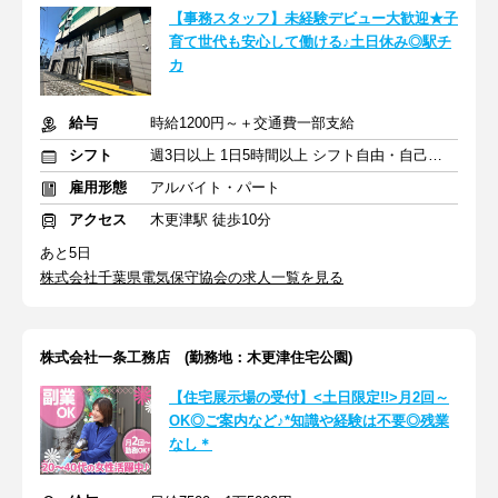
【事務スタッフ】未経験デビュー大歓迎★子
育て世代も安心して働ける♪土日休み◎駅チ
カ
給与
時給1200円～＋交通費一部支給
シフト
週3日以上 1日5時間以上 シフト自由・自己申告
雇用形態
アルバイト・パート
アクセス
木更津駅 徒歩10分
あと5日
株式会社千葉県電気保守協会の求人一覧を見る
株式会社一条工務店 (勤務地：木更津住宅公園)
【住宅展示場の受付】<土日限定!!>月2回～
OK◎ご案内など♪*知識や経験は不要◎残業
なし＊