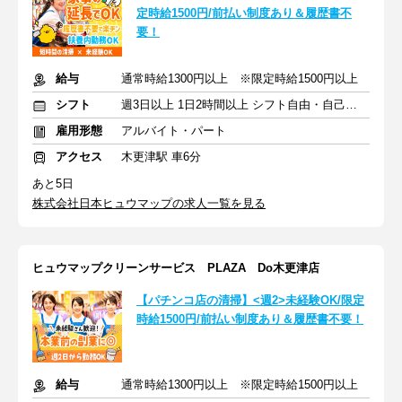
定時給1500円/前払い制度あり＆履歴書不
要！
給与
通常時給1300円以上 ※限定時給1500円以上
シフト
週3日以上 1日2時間以上 シフト自由・自己申告
雇用形態
アルバイト・パート
アクセス
木更津駅 車6分
あと5日
株式会社日本ヒュウマップの求人一覧を見る
ヒュウマップクリーンサービス PLAZA Do木更津店
【パチンコ店の清掃】<週2>未経験OK/限定
時給1500円/前払い制度あり＆履歴書不要！
給与
通常時給1300円以上 ※限定時給1500円以上