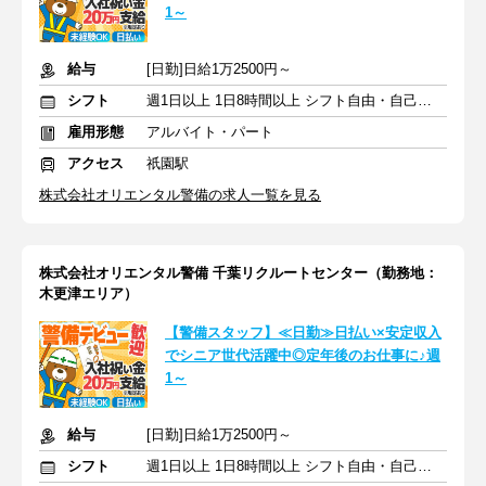
1～
給与
[日勤]日給1万2500円～
シフト
週1日以上 1日8時間以上 シフト自由・自己申告
雇用形態
アルバイト・パート
アクセス
祇園駅
株式会社オリエンタル警備の求人一覧を見る
株式会社オリエンタル警備 千葉リクルートセンター（勤務地：
木更津エリア）
【警備スタッフ】≪日勤≫日払い×安定収入
でシニア世代活躍中◎定年後のお仕事に♪週
1～
給与
[日勤]日給1万2500円～
シフト
週1日以上 1日8時間以上 シフト自由・自己申告