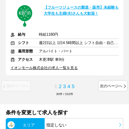
【フルーツジュースの製造・販売】未経験も
大学生も主婦(夫)さんも大歓迎！
給与
時給1180円
シフト
週2日以上 1日4.5時間以上 シフト自由・自己申告
雇用形態
アルバイト・パート
アクセス
木更津駅 車9分
イオンモール株式会社の求人一覧を見る
1
2
3
4
5
前のページへ
次のページへ
30
件
/
232
件
条件を変更して求人を探す
エリア
指定しない