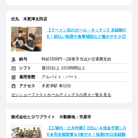
伝丸 木更津太田店
【ラーメン店のホール・キッチン】未経験O
K！前払い制度や食事補助など働きやすさ◎
給与
時給1500円～(深夜手当込)+交通費支給
シフト
週2日以上 1日2時間以上
雇用形態
アルバイト・パート
アクセス
木更津駅 車12分
ゼンショーファストホールディングスの求人一覧を見る
株式会社ヒロワブライト ※勤務地：市原市
【工場内・土木作業】日払い＆現金手渡しO
K★完全個室寮＆3食付き！短期OK◎未経験