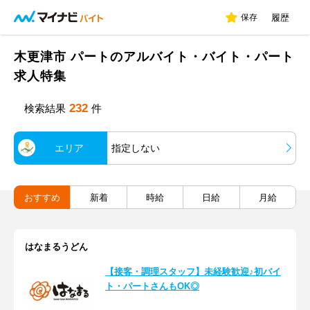
保存
履歴
木更津市 パートのアルバイト・バイト・パート
求人特集
232
検索結果
件
エリア
指定しない
おすすめ
新着
時給
日給
月給
はなまるうどん
【接客・調理スタッフ】未経験歓迎♪初バイ
ト・パートさんもOK◎