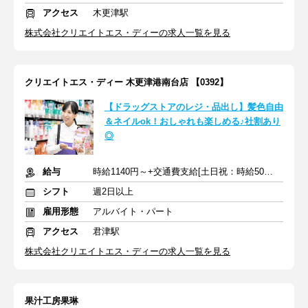
アクセス
木更津駅
株式会社クリエイトエス・ディーの求人一覧を見る
クリエイトエス・ディー 木更津港南台店 【0392】
【ドラッグストアのレジ・品出し】髪色自由
＆ネイルok！おしゃれも楽しめる♪社割あり
◎
給与
時給1140円～+交通費支給[土日祝：時給50円UP]
シフト
週2日以上
雇用形態
アルバイト・パート
アクセス
君津駅
株式会社クリエイトエス・ディーの求人一覧を見る
果汁工房果琳