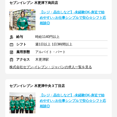
セブンイレブン 木更津下烏田店
【レジ・品出しなど】-未経験OK-身近で始
めやすい♪お仕事シンプルで安心☆シフト応
相談◎
給与
時給1140円以上
シフト
週1日以上 1日3時間以上
雇用形態
アルバイト・パート
アクセス
木更津駅
株式会社セブン-イレブン・ジャパンの求人一覧を見る
セブンイレブン 木更津中央３丁目店
【レジ・品出しなど】-未経験OK-身近で始
めやすい♪お仕事シンプルで安心☆シフト応
相談◎