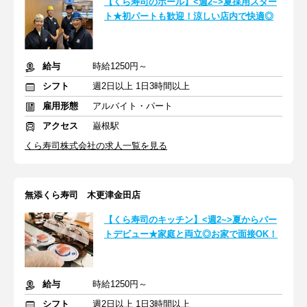
【くら寿司のホール】<週2~>夏採用スター
ト★初パートも歓迎！涼しい店内で快適◎
給与
時給1250円～
シフト
週2日以上 1日3時間以上
雇用形態
アルバイト・パート
アクセス
巌根駅
くら寿司株式会社の求人一覧を見る
無添くら寿司 木更津金田店
【くら寿司のキッチン】<週2~>夏からパー
トデビュー★家庭と両立◎お家で面接OK！
給与
時給1250円～
シフト
週2日以上 1日3時間以上