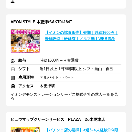
る
AEON STYLE 木更津/SAKT04184T
【イオンの試食販売】短期｜時給1600円｜
未経験◎｜研修有｜ノルマ無｜WEB選考
給与
時給1600円～＋交通費
シフト
週1日以上 1日7時間以上 シフト自由・自己申告
雇用形態
アルバイト・パート
アクセス
木更津駅
イオンデモンストレーションサービス株式会社の求人一覧を見
る
ヒュウマップクリーンサービス PLAZA Do木更津店
【パチンコ店の清掃】<週3~>未経験OK/限