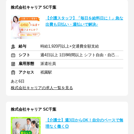
株式会社キャリア SC千葉
【介護スタッフ】「毎日を給料日に！」急な
出費も日払い・週払いで解決♪
給与
時給1,920円以上+交通費全額支給
シフト
週4日以上 1日8時間以上 シフト自由・自己申告
雇用形態
派遣社員
アクセス
祇園駅
あと6日
株式会社キャリアの求人一覧を見る
株式会社キャリア SC千葉
【介護士】週3日からOK！自分のペースで無
理なく働く◎