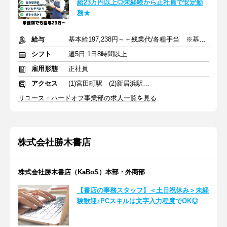
給23万円以上◎未経験から正社員で安定勤
務★
給与
基本給197,238円～＋残業代/各種手当 ※基本的には月給23万円～
シフト
週5日 1日8時間以上
雇用形態
正社員
アクセス
(1)宮田町駅 (2)新居浜駅 (3)今治駅
リユース・ハードオフ事業部の求人一覧を見る
株式会社勝木書店
株式会社勝木書店（KaBoS）本部・外商部
【書店の事務スタッフ】＜土日祝休み＞未経
験歓迎♪PCスキルは文字入力程度でOK◎