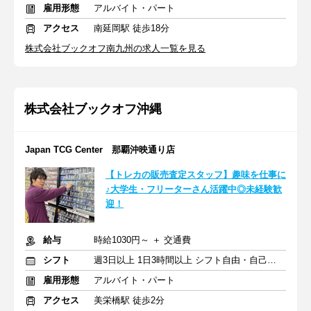
雇用形態
アルバイト・パート
アクセス
南延岡駅 徒歩18分
株式会社ブックオフ南九州の求人一覧を見る
株式会社ブックオフ沖縄
Japan TCG Center 那覇沖映通り店
【トレカの販売査定スタッフ】趣味を仕事に
♪大学生・フリーターさん活躍中◎未経験歓
迎！
給与
時給1030円～ ＋ 交通費
シフト
週3日以上 1日3時間以上 シフト自由・自己申告
雇用形態
アルバイト・パート
アクセス
美栄橋駅 徒歩2分