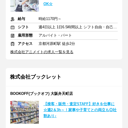
OK☆
給与
時給1170円～
シフト
週4日以上 1日6.5時間以上 シフト自由・自己申告
雇用形態
アルバイト・パート
アクセス
京都河原町駅 徒歩2分
株式会社アニメイトの求人一覧を見る
株式会社ブックレット
BOOKOFF(ブックオフ) 大阪弁天町店
【接客・販売・査定STAFF】好きを仕事に
☆週2＆3h～！家事や子育てとの両立も◎社
割あり♪