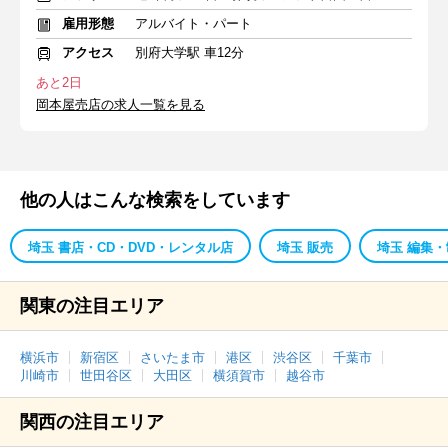
雇用形態
アルバイト・パート
アクセス
別府大学駅 車12分
あと2日
岡本屋売店の求人一覧を見る
他の人はこんな検索をしています
埼玉 書店・CD・DVD・レンタル店
埼玉 販売
埼玉 編集
関東の注目エリア
横浜市
新宿区
さいたま市
港区
渋谷区
千葉市
川崎市
世田谷区
大田区
横須賀市
越谷市
関西の注目エリア