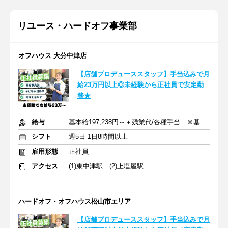
リユース・ハードオフ事業部
オフハウス 大分中津店
【店舗プロデューススタッフ】手当込みで月
給23万円以上◎未経験から正社員で安定勤
務★
給与
基本給197,238円～＋残業代/各種手当 ※基本的には月給23万円～
シフト
週5日 1日8時間以上
雇用形態
正社員
アクセス
(1)東中津駅 (2)上塩屋駅 (3)行橋駅
ハードオフ・オフハウス松山市エリア
【店舗プロデューススタッフ】手当込みで月