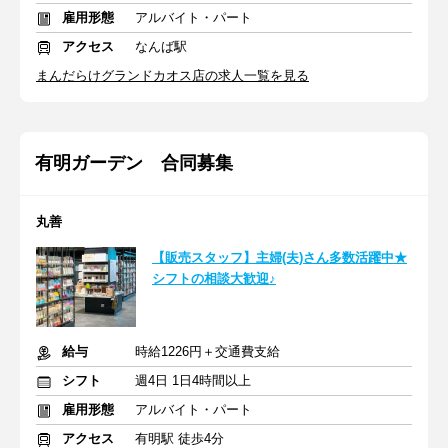
雇用形態
アルバイト・パート
アクセス
なんば駅
まんだらけグランドカオス店の求人一覧を見る
有明ガーデン 合同募集
丸善
【販売スタッフ】主婦(夫)さん多数活躍中★
シフトの相談大歓迎♪
給与
時給1226円＋交通費支給
シフト
週4日 1日4時間以上
雇用形態
アルバイト・パート
アクセス
有明駅 徒歩4分