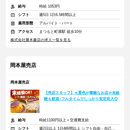
給与
時給 1053円
シフト
週5日 1日6.5時間以上
雇用形態
アルバイト・パート
アクセス
まつもと町屋駅 徒歩10分
株式会社勝木書店の求人一覧を見る
岡本屋売店
岡本屋売店
【売店スタッフ】≪景色が素敵なお店≫未経
験も歓迎♪フルタイムでしっかり安定収入◎
給与
時給1100円以上＋交通費支給
シフト
週2日以上 1日4時間以上 シフト自由・自己申告