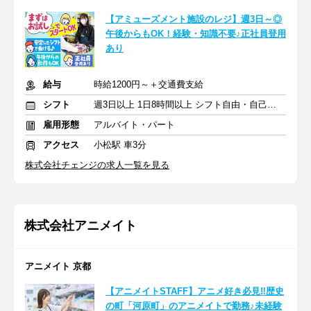
【アミューズメント施設のレジ】週3日～◎
午後からもOK！経験・知識不要♪正社員登用
あり
給与
時給1200円～＋交通費支給
シフト
週3日以上 1日8時間以上 シフト自由・自己申告
雇用形態
アルバイト・パート
アクセス
小松駅 車3分
株式会社チェンジの求人一覧を見る
株式会社アニメイト
アニメイト 京都
【アニメイトSTAFF】アニメ好き必見‼歴史
の町「河原町」のアニメイトで勤務♪未経験