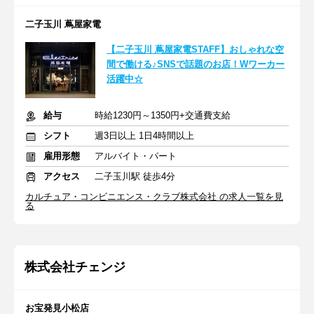
二子玉川 蔦屋家電
【二子玉川 蔦屋家電STAFF】おしゃれな空
間で働ける♪SNSで話題のお店！Wワーカー
活躍中☆
給与
時給1230円～1350円+交通費支給
シフト
週3日以上 1日4時間以上
雇用形態
アルバイト・パート
アクセス
二子玉川駅 徒歩4分
カルチュア・コンビニエンス・クラブ株式会社 の求人一覧を見
る
株式会社チェンジ
お宝発見小松店