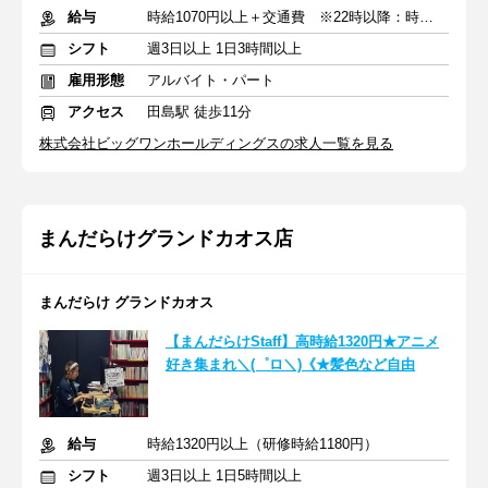
給与
時給1070円以上＋交通費 ※22時以降：時給25％UP
シフト
週3日以上 1日3時間以上
雇用形態
アルバイト・パート
アクセス
田島駅 徒歩11分
株式会社ビッグワンホールディングスの求人一覧を見る
まんだらけグランドカオス店
まんだらけ グランドカオス
【まんだらけStaff】高時給1320円★アニメ
好き集まれ＼(゜ロ＼)《★髪色など自由
給与
時給1320円以上（研修時給1180円）
シフト
週3日以上 1日5時間以上