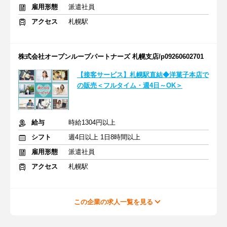
雇用形態
派遣社員
アクセス
札幌駅
株式会社オープンループパートナーズ 札幌支店/p09260602701
【接客サービス】札幌駅直結◆洋菓子本店で
の販売＜フルタイム・週4日～OK＞
給与
時給1304円以上
シフト
週4日以上 1日8時間以上
雇用形態
派遣社員
アクセス
札幌駅
この企業の求人一覧を見る