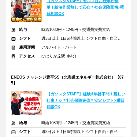
【ガソスタSTAFF】セルフはお仕事が簡
単！給油作業無しで安心＊社会保険完備♪曜
日相談OK
給与
時給1080円～1245円＋交通費実費支給
シフト
週3日以上 1日6時間以上 シフト自由・自己申告
雇用形態
アルバイト・パート
アクセス
ひばりが丘駅 車4分
ENEOS チャレンジ豊平SS（北海道エネルギー株式会社）【07
5】
【ガソスタSTAFF】経験&年齢不問！難しい
仕事ナシ＊社会保険完備＊安定シフト×曜日
相談OK
給与
時給1080円～1245円＋交通費実費支給
シフト
週3日以上 1日6時間以上 シフト自由・自己申告