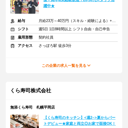
躍中★
給与
月給23万～40万円（スキル・経験による）+交通費全額支給
シフト
週5日 1日8時間以上 シフト自由・自己申告
雇用形態
契約社員
アクセス
さっぽろ駅 徒歩3分
この企業の求人一覧を見る
くら寿司株式会社
無添くら寿司 札幌平岡店
【くら寿司のキッチン】<週2~>夏からパー
トデビュー★家庭と両立◎お家で面接OK！