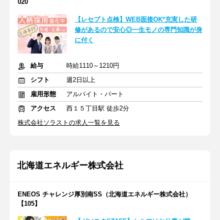
020
【レセプト点検】WEB面接OK*充実した研
修があるので安心◎一生モノの専門知識が身
に付く
給与
時給1110～1210円
シフト
週2日以上
雇用形態
アルバイト・パート
アクセス
西１５丁目駅 徒歩2分
株式会社ソラストの求人一覧を見る
北海道エネルギー株式会社
ENEOS チャレンジ厚別南SS（北海道エネルギー株式会社）
【105】