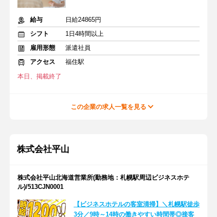
給与
日給24865円
シフト
1日4時間以上
雇用形態
派遣社員
アクセス
福住駅
本日、掲載終了
この企業の求人一覧を見る
株式会社平山
株式会社平山北海道営業所(勤務地：札幌駅周辺ビジネスホテ
ル)/513CJN0001
【ビジネスホテルの客室清掃】＼札幌駅徒歩
3分／9時～14時の働きやすい時間帯◎接客