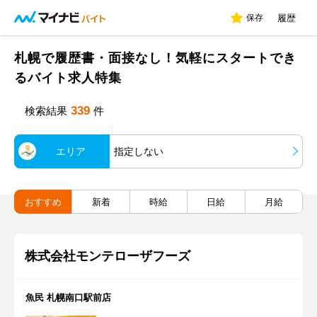
保存
履歴
札幌で履歴書・面接なし！気軽にスタートでき
るバイト求人特集
339
検索結果
件
エリア
指定しない
おすすめ
新着
時給
日給
月給
株式会社モンテローザフーズ
魚民 札幌南口駅前店