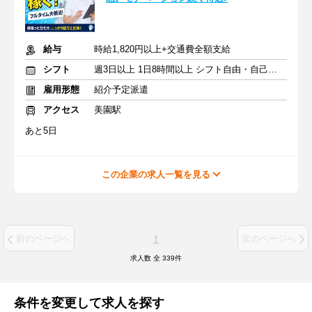
給与
時給1,820円以上+交通費全額支給
シフト
週3日以上 1日8時間以上 シフト自由・自己申告
雇用形態
紹介予定派遣
アクセス
美園駅
あと5日
この企業の求人一覧を見る
1
前のページへ
次のページへ
求人数 全
339
件
条件を変更して求人を探す