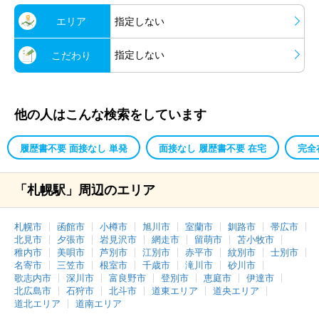
エリア
指定しない
指定しない
こだわり
他の人はこんな検索をしています
履歴書不要 面接なし 単発
面接なし 履歴書不要 在宅
完全
「札幌駅」周辺のエリア
札幌市
函館市
小樽市
旭川市
室蘭市
釧路市
帯広市
北見市
夕張市
岩見沢市
網走市
留萌市
苫小牧市
稚内市
美唄市
芦別市
江別市
赤平市
紋別市
士別市
名寄市
三笠市
根室市
千歳市
滝川市
砂川市
歌志内市
深川市
富良野市
登別市
恵庭市
伊達市
北広島市
石狩市
北斗市
道東エリア
道央エリア
道北エリア
道南エリア