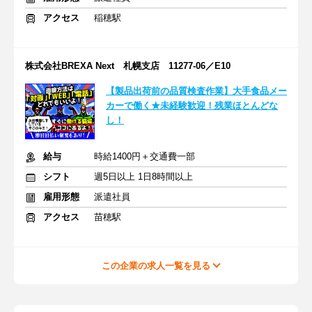
アクセス
稲穂駅
株式会社BREXA Next 札幌支店 11277-06／E10
【製品出荷前の品質検査作業】大手食品メー
カーで働く★未経験歓迎！残業ほとんどな
し！
給与
時給1400円＋交通費一部
シフト
週5日以上 1日8時間以上
雇用形態
派遣社員
アクセス
苗穂駅
この企業の求人一覧を見る