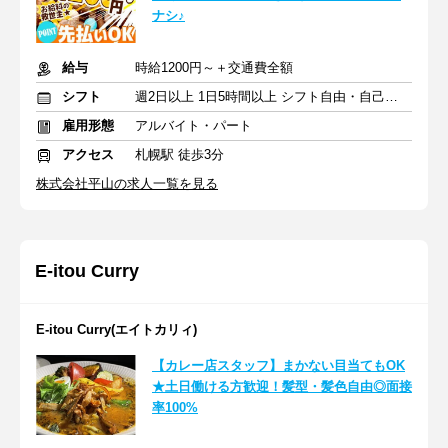
ナシ♪
給与
時給1200円～＋交通費全額
シフト
週2日以上 1日5時間以上 シフト自由・自己申告
雇用形態
アルバイト・パート
アクセス
札幌駅 徒歩3分
株式会社平山の求人一覧を見る
E-itou Curry
E-itou Curry(エイトカリィ)
【カレー店スタッフ】まかない目当てもOK
★土日働ける方歓迎！髪型・髪色自由◎面接
率100%