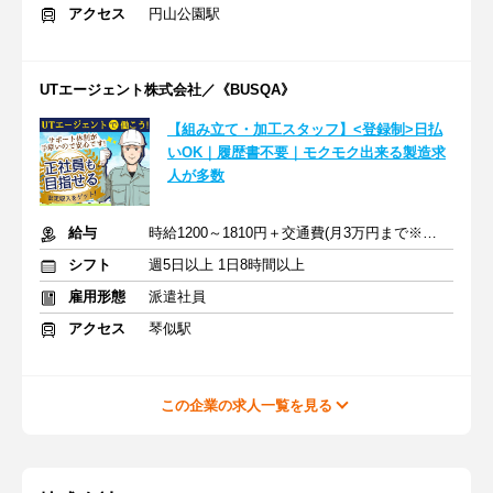
アクセス
円山公園駅
UTエージェント株式会社／《BUSQA》
【組み立て・加工スタッフ】<登録制>日払
いOK｜履歴書不要｜モクモク出来る製造求
人が多数
給与
時給1200～1810円＋交通費(月3万円まで※規定あり)
シフト
週5日以上 1日8時間以上
雇用形態
派遣社員
アクセス
琴似駅
この企業の求人一覧を見る