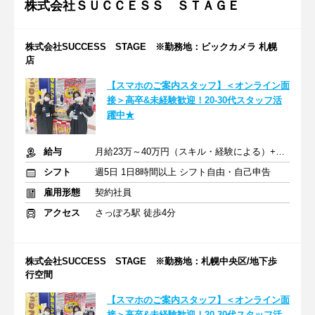
株式会社ＳＵＣＣＥＳＳ ＳＴＡＧＥ
株式会社SUCCESS STAGE ※勤務地：ビックカメラ 札幌
店
【スマホのご案内スタッフ】＜オンライン面
接＞高卒&未経験歓迎！20-30代スタッフ活
躍中★
給与
月給23万～40万円（スキル・経験による）+交通費全額支給
シフト
週5日 1日8時間以上 シフト自由・自己申告
雇用形態
契約社員
アクセス
さっぽろ駅 徒歩4分
株式会社SUCCESS STAGE ※勤務地：札幌中央区/地下歩
行空間
【スマホのご案内スタッフ】＜オンライン面
接＞高卒&未経験歓迎！20-30代スタッフ活