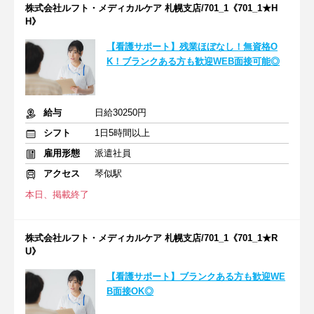
株式会社ルフト・メディカルケア 札幌支店/701_1《701_1★H
H》
【看護サポート】残業ほぼなし！無資格O
K！ブランクある方も歓迎WEB面接可能◎
給与
日給30250円
シフト
1日5時間以上
雇用形態
派遣社員
アクセス
琴似駅
本日、掲載終了
株式会社ルフト・メディカルケア 札幌支店/701_1《701_1★R
U》
【看護サポート】ブランクある方も歓迎WE
B面接OK◎