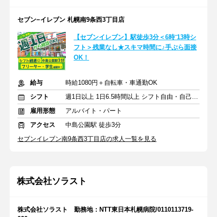
セブン−イレブン 札幌南9条西3丁目店
【セブンイレブン】駅徒歩3分＜6時⁻13時シ
フト＞残業なし★スキマ時間に♪手ぶら面接
OK！
給与
時給1080円＋自転車・車通勤OK
シフト
週1日以上 1日6.5時間以上 シフト自由・自己申告
雇用形態
アルバイト・パート
アクセス
中島公園駅 徒歩3分
セブンイレブン南9条西3丁目店の求人一覧を見る
株式会社ソラスト
株式会社ソラスト 勤務地：NTT東日本札幌病院/0110113719-