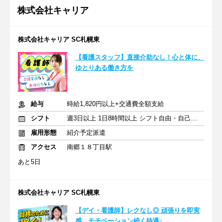
株式会社キャリア
株式会社キャリア SC札幌東
【看護スタッフ】直接介助なし！心と体に、
ゆとりある働き方を
給与
時給1,820円以上+交通費全額支給
シフト
週3日以上 1日8時間以上 シフト自由・自己申告
雇用形態
紹介予定派遣
アクセス
南郷１８丁目駅
あと5日
株式会社キャリア SC札幌東
【デイ・看護師】レクなし◎ 頑張りを即実
感。モチベーション続く待遇♪