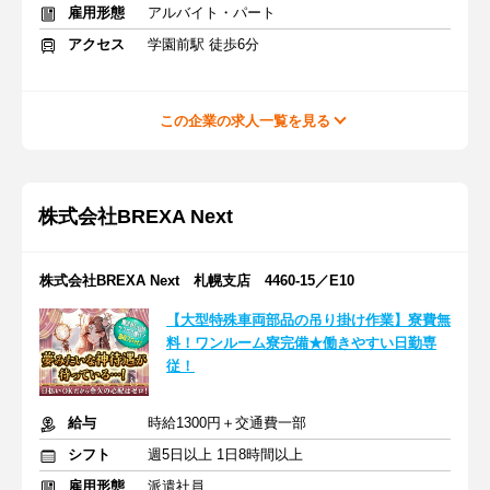
雇用形態
アルバイト・パート
アクセス
学園前駅 徒歩6分
この企業の求人一覧を見る
株式会社BREXA Next
株式会社BREXA Next 札幌支店 4460-15／E10
【大型特殊車両部品の吊り掛け作業】寮費無
料！ワンルーム寮完備★働きやすい日勤専
従！
給与
時給1300円＋交通費一部
シフト
週5日以上 1日8時間以上
雇用形態
派遣社員