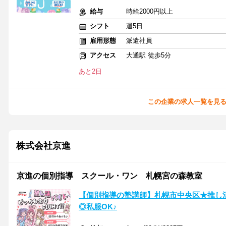
給与
時給2000円以上
シフト
週5日
雇用形態
派遣社員
アクセス
大通駅 徒歩5分
あと2日
この企業の求人一覧を見
株式会社京進
京進の個別指導 スクール・ワン 札幌宮の森教室
【個別指導の塾講師】札幌市中央区★推し活
◎私服OK♪