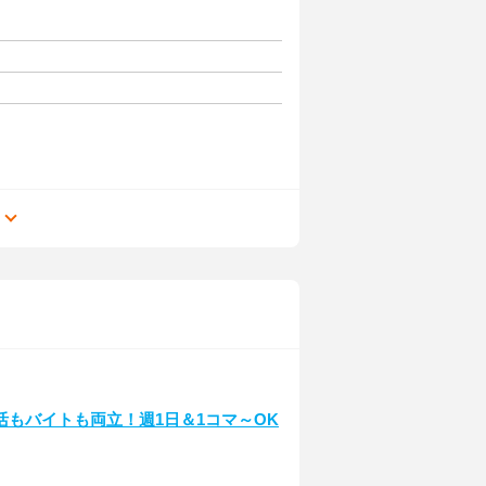
る
もバイトも両立！週1日＆1コマ～OK