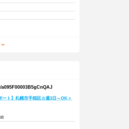
る
F00003B5gCnQAJ
ポート】札幌市手稲区☆週3日～OK＜
支給