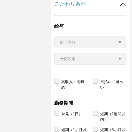
こだわり条件
給与
高収入・高時
日払い／週払
給
い
勤務期間
単発（1日）
短期（1週間以
内）
短期（1ヶ月以
短期（3ヶ月以