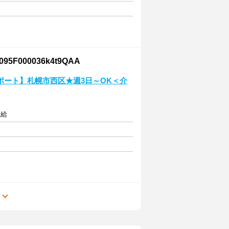
000036k4t9QAA
ポート】札幌市西区★週3日～OK＜介
支給
る