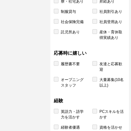
寮・社宅あり
昇給あり
制服貸与
社員割引あり
社会保険完備
社員登用あり
託児所あり
産休・育休取
得実績あり
応募時に嬉しい
履歴書不要
友達と応募歓
迎
オープニング
大量募集(10名
スタッフ
以上)
経験
英語力・語学
PCスキルを活
力を活かす
かす
経験者優遇
資格を活かせ