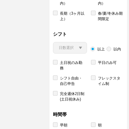
内）
内）
長期（3ヶ月以
春/夏/冬休み期
上）
間限定
シフト
以上
以内
土日祝のみ勤
平日のみ可
務
シフト自由・
フレックスタ
自己申告
イム制
完全週休2日制
(土日祝休み)
時間帯
早朝
朝