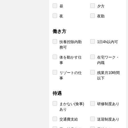
昼
夕方
夜
夜勤
働き方
扶養控除内勤
1日4h以内可
務可
体を動かす仕
在宅ワーク・
事
内職
リゾートの仕
残業月10時間
事
以下
待遇
まかない(食事)
研修制度あり
あり
交通費支給
送迎制度あり