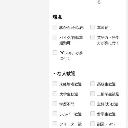
る
環境
駅から5分以内
車通勤可
バイク/自転車
英語力・語学
通勤可
力が身に付く
PCスキルが身
に付く
～な人歓迎
未経験者歓迎
高校生歓迎
大学生歓迎
二部学生歓迎
学歴不問
主婦(夫)歓迎
シルバー歓迎
留学生歓迎
フリーター歓
副業・Ｗワー