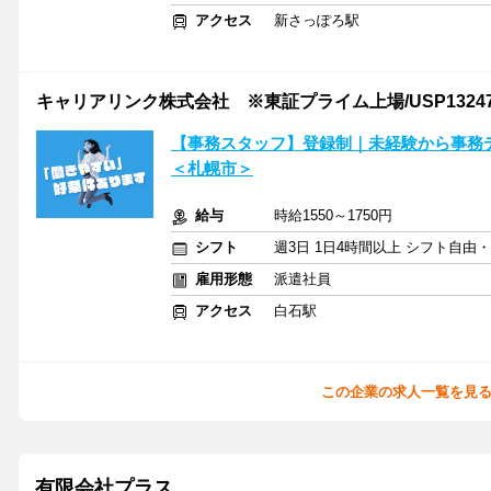
アクセス
新さっぽろ駅
キャリアリンク株式会社 ※東証プライム上場/USP13247
【事務スタッフ】登録制｜未経験から事務
＜札幌市＞
給与
時給1550～1750円
シフト
週3日 1日4時間以上 シフト自由
雇用形態
派遣社員
アクセス
白石駅
この企業の求人一覧を見
有限会社プラス