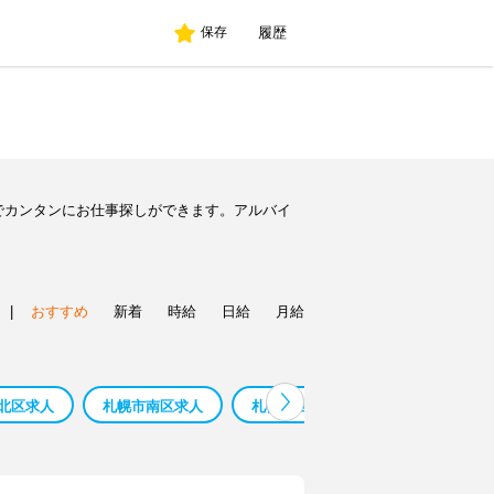
履歴
保存
でカンタンにお仕事探しができます。アルバイ
|
おすすめ
新着
時給
日給
月給
北区求人
札幌市南区求人
札幌市西区求人
塾 採点 札幌