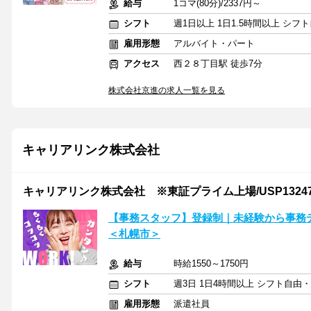
給与
1コマ(80分)/2337円～
シフト
週1日以上 1日1.5時間以上 シ
雇用形態
アルバイト・パート
アクセス
西２８丁目駅 徒歩7分
株式会社京進の求人一覧を見る
キャリアリンク株式会社
キャリアリンク株式会社 ※東証プライム上場/USP13247
【事務スタッフ】登録制｜未経験から事務
＜札幌市＞
給与
時給1550～1750円
シフト
週3日 1日4時間以上 シフト自由
雇用形態
派遣社員