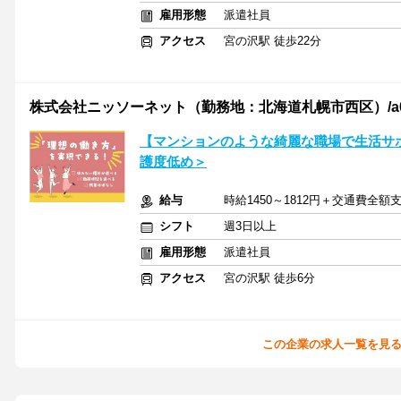
雇用形態
派遣社員
アクセス
宮の沢駅 徒歩22分
株式会社ニッソーネット（勤務地：北海道札幌市西区）/a095F
【マンションのような綺麗な職場で生活サ
護度低め＞
給与
時給1450～1812円＋交通費全額
シフト
週3日以上
雇用形態
派遣社員
アクセス
宮の沢駅 徒歩6分
この企業の求人一覧を見