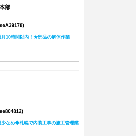
本部
A39178)
業月10時間以内！★部品の解体作業
04812)
残業少なめ◆札幌で内装工事の施工管理業