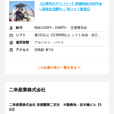
【お寿司のデリバリー】研修時給1500円★
＼高校生活躍中♪／初バイト歓迎◎
給与
時給1226円～1500円+ 交通費支給
シフト
週1日以上 1日3時間以上 シフト自由・自己申告
雇用形態
アルバイト・パート
アクセス
拝島駅 車7分
この企業の求人一覧を見る
二幸産業株式会社
二幸産業株式会社 首都圏第二支社 ※勤務地：並木橋ビル【0
03】