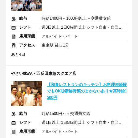
給与
時給1400円～1800円以上＋交通費支給
シフト
週3日以上 1日6時間以上 シフト自由・自己申告
雇用形態
アルバイト・パート
アクセス
東京駅 徒歩1分
あと4日
やさい家めい 五反田東急スクエア店
【和食レストランのキッチン】お料理未経験
でもOK◎新鮮野菜のまかないあり★高時給1
500円
給与
時給1500円～＋交通費支給
シフト
週1日以上 1日5時間以上 シフト自由・自己申告
雇用形態
アルバイト・パート