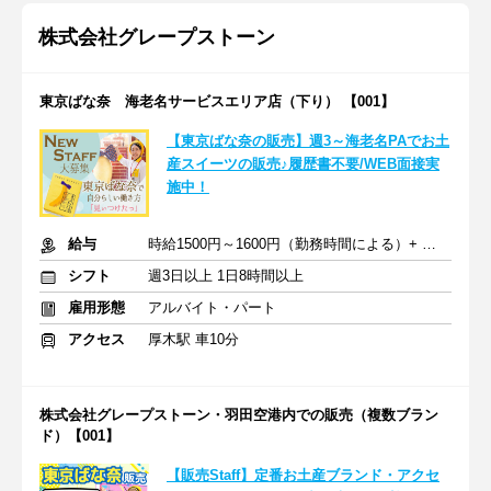
株式会社グレープストーン
東京ばな奈 海老名サービスエリア店（下り） 【001】
【東京ばな奈の販売】週3～海老名PAでお土
産スイーツの販売♪履歴書不要/WEB面接実
施中！
給与
時給1500円～1600円（勤務時間による）+ 交通費
シフト
週3日以上 1日8時間以上
雇用形態
アルバイト・パート
アクセス
厚木駅 車10分
株式会社グレープストーン・羽田空港内での販売（複数ブラン
ド）【001】
【販売Staff】定番お土産ブランド・アクセ