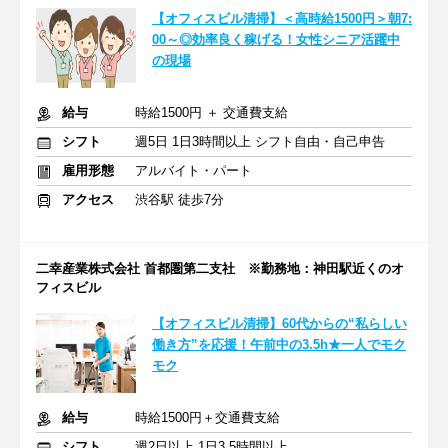
【オフィスビル清掃】＜高時給1500円＞朝7:
00～◎効率良く稼げる！女性シニア活躍中
の現場
給与
時給1500円 ＋ 交通費支給
シフト
週5日 1日3時間以上 シフト自由・自己申告
雇用形態
アルバイト・パート
アクセス
渋谷駅 徒歩7分
二幸産業株式会社 首都圏第二支社 ※勤務地：神田駅近くのオ
フィスビル
【オフィスビル清掃】60代からの“私らしい
働き方”を応援！午前中の3.5h★一人でモク
モク
給与
時給1500円＋交通費支給
シフト
週2日以上 1日3.5時間以上