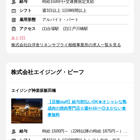
給与
時給1500円+交通費規定支給
シフト
週3日以上 1日8時間以上
雇用形態
アルバイト・パート
アクセス
(1)台場駅 (2)江戸川橋駅
あと2日
株式会社白洋舍リネンサプライ相模事業所の求人一覧を見る
株式会社エイジング・ビーフ
エイジング神楽坂飯田橋
【店舗staff】給与前払いOK★オシャレな熟
成肉の焼肉専門店☆週4×6h〜◎まかない食
事無料
給与
時給:1500円～（22時以降の時給:1875円～）＋交通費全額支給