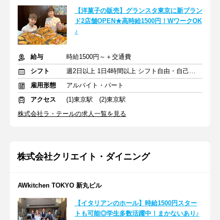
【洋菓子の販売】グランスタ東京に新ブラン
ド2店舗OPEN★高時給1500円！WワークOK
♪
給与
時給1500円～＋交通費
シフト
週2日以上 1日4時間以上 シフト自由・自己申告
雇用形態
アルバイト・パート
アクセス
(1)東京駅 (2)東京駅
株式会社ラ・テールの求人一覧を見る
株式会社クリエイト・ダイニング
AWkitchen TOKYO 新丸ビル
【イタリアンのホール】時給1500円スター
トも可能◎学生多数活躍中！まかないあり♪