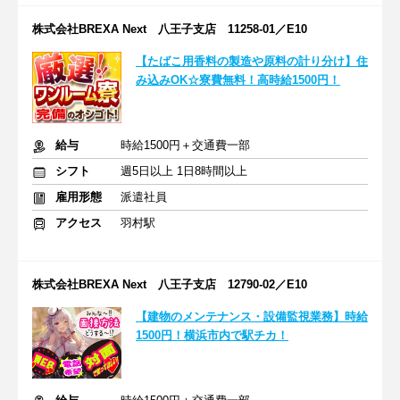
株式会社BREXA Next 八王子支店 11258-01／E10
【たばこ用香料の製造や原料の計り分け】住
み込みOK☆寮費無料！高時給1500円！
給与
時給1500円＋交通費一部
シフト
週5日以上 1日8時間以上
雇用形態
派遣社員
アクセス
羽村駅
株式会社BREXA Next 八王子支店 12790-02／E10
【建物のメンテナンス・設備監視業務】時給
1500円！横浜市内で駅チカ！