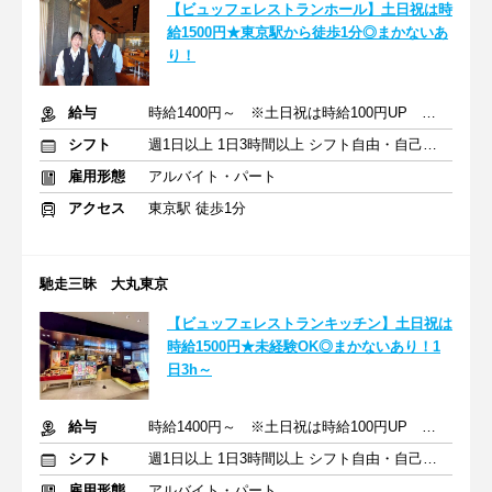
【ビュッフェレストランホール】土日祝は時
給1500円★東京駅から徒歩1分◎まかないあ
り！
給与
時給1400円～ ※土日祝は時給100円UP ＋交通費支給
シフト
週1日以上 1日3時間以上 シフト自由・自己申告
雇用形態
アルバイト・パート
アクセス
東京駅 徒歩1分
馳走三昧 大丸東京
【ビュッフェレストランキッチン】土日祝は
時給1500円★未経験OK◎まかないあり！1
日3h～
給与
時給1400円～ ※土日祝は時給100円UP ＋交通費支給
シフト
週1日以上 1日3時間以上 シフト自由・自己申告
雇用形態
アルバイト・パート