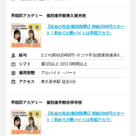
早稲田アカデミー 個別進学館東久留米校
【社会の先生(個別指導)】時給1500円スター
ト！初めての塾バイトは早稲アカで♪
給与
1コマ(90分)2465円~※コマ手当(授業前後各5分相当)215円含む
シフト
週1日以上 1日1.5時間以上
雇用形態
アルバイト・パート
アクセス
東久留米駅 徒歩1分
早稲田アカデミー 個別進学館吉祥寺校
【社会の先生(個別指導)】時給1500円スター
ト！初めての塾バイトは早稲アカで♪