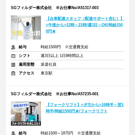
SGフィルダー株式会社 ※お仕事No/A51317-003
【台車配達スタッフ（配達サポート含む）】
<午後から>12時～21時/週3日～OK/時給150
0円★
給与
時給1500円 ※交通費支給
シフト
週3日以上 1日8時間以上
雇用形態
派遣社員
アクセス
東京駅
SGフィルダー株式会社 ※お仕事No/A57235-001
【フォークリフト】<夕方から>16時半～翌1
時半/時給1500円★/フォークリフト
給与
時給1500～1875円 ※交通費支給