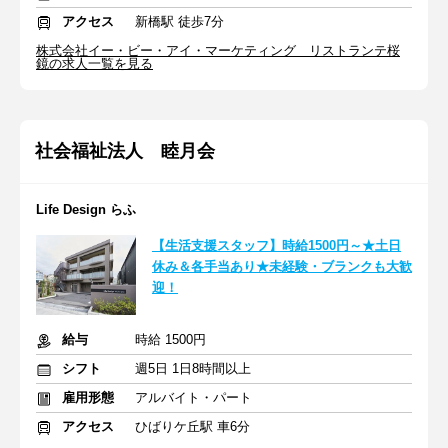
アクセス
新橋駅 徒歩7分
株式会社イー・ビー・アイ・マーケティング リストランテ桜
鏡の求人一覧を見る
社会福祉法人 睦月会
Life Design らふ
【生活支援スタッフ】時給1500円～★土日
休み＆各手当あり★未経験・ブランクも大歓
迎！
給与
時給 1500円
シフト
週5日 1日8時間以上
雇用形態
アルバイト・パート
アクセス
ひばりケ丘駅 車6分