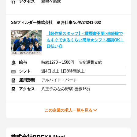
アクセス
箱根ケ崎駅
SGフィルダー株式会社 ※お仕事No/W24241-002
【軽作業スタッフ】<履歴書不要>未経験で
もすぐできるくらい簡単★シフト相談OK！
日払い◎
給与
時給1270～1588円 ※交通費支給
シフト
週4日以上 1日8時間以上
雇用形態
アルバイト・パート
アクセス
八王子みなみ野駅 徒歩16分
この企業の求人一覧を見る