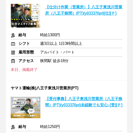
【仕分け作業（営業所）】八王子東浅川営業
所（八王子狭間）(PT)(y033370pt)[仕][Ｐ]
給与
時給1300円
シフト
週3日以上 1日3時間以上
雇用形態
アルバイト・パート
アクセス
狭間駅 徒歩18分
本日、掲載終了
ヤマト運輸(株)八王子東浅川営業所(PT)
【受付事務】八王子東浅川営業所（八王子狭
間）(PT)(y033370pt)未経験でも安心♪[受][Ｐ]
給与
時給1250円