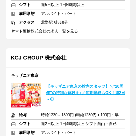
シフト
週5日以上 1日5時間以上
雇用形態
アルバイト・パート
アクセス
北野駅 徒歩8分
ヤマト運輸株式会社の求人一覧を見る
KCJ GROUP 株式会社
キッザニア東京
【キッザニア東京の館内スタッフ】＼"20周
年"の特別な体験を♪／短期勤務もOK！週2日
～◎
給与
時給1230～1390円 (時給1230円＋100円：早朝＋60円：繁忙期手当)
シフト
週2日以上 1日4時間以上 シフト自由・自己申告
雇用形態
アルバイト・パート