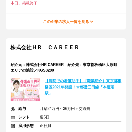
本日、掲載終了
この企業の求人一覧を見る
株式会社ＨＲ ＣＡＲＥＥＲ
紹介元：株式会社HR CAREER 紹介先：東京都板橋区大原町
エリアの施設／KGS3290
【病院での看護助手】［職業紹介］東京都板
橋区2021年開設！☆都営三田線「本蓮沼
駅」
給与
月給24万円～36万円＋交通費
シフト
週5日
雇用形態
正社員