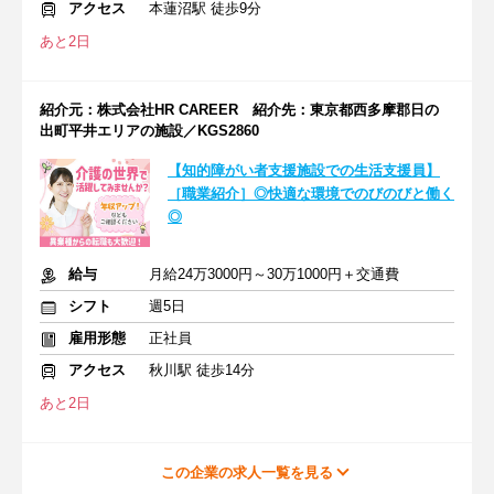
アクセス
本蓮沼駅 徒歩9分
あと2日
紹介元：株式会社HR CAREER 紹介先：東京都西多摩郡日の
出町平井エリアの施設／KGS2860
【知的障がい者支援施設での生活支援員】
［職業紹介］◎快適な環境でのびのびと働く
◎
給与
月給24万3000円～30万1000円＋交通費
シフト
週5日
雇用形態
正社員
アクセス
秋川駅 徒歩14分
あと2日
この企業の求人一覧を見る