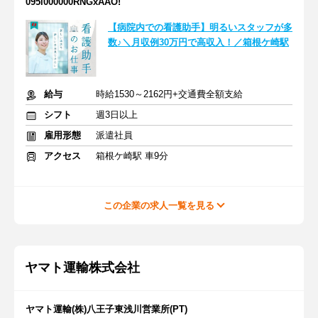
095i000000RNGxAAO!
【病院内での看護助手】明るいスタッフが多
数♪＼月収例30万円で高収入！／箱根ケ崎駅
給与
時給1530～2162円+交通費全額支給
シフト
週3日以上
雇用形態
派遣社員
アクセス
箱根ケ崎駅 車9分
この企業の求人一覧を見る
ヤマト運輸株式会社
ヤマト運輸(株)八王子東浅川営業所(PT)