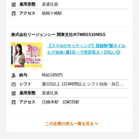
雇用形態
派遣社員
アクセス
箱根ケ崎駅
株式会社リージェンシー 関東支社/KTMBSS1048SS
【スマホのキッティング】登録制*髪ネイル
ヒゲ自由♪週1日～で安定収入！日払い◎
給与
時給1450円
シフト
週1日以上 1日4時間以上 シフト自由・自己申告
雇用形態
派遣社員
アクセス
(1)橋本駅 (2)町田駅
この企業の求人一覧を見る