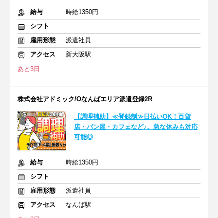
給与
時給1350円
シフト
雇用形態
派遣社員
アクセス
新大阪駅
あと3日
株式会社アドミック/Oなんばエリア派遣登録2R
【調理補助】≪登録制≫日払いOK！百貨
店・パン屋・カフェなど♪。急な休みも対応
可能◎
給与
時給1350円
シフト
雇用形態
派遣社員
アクセス
なんば駅