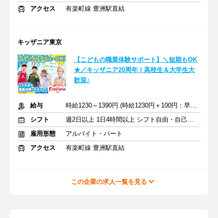
アクセス
有楽町線 豊洲駅直結
キッザニア東京
【こどもの職業体験サポート】＼短期もOK
★／キッザニア20周年！高校生＆大学生大
歓迎♪
給与
時給1230～1390円 (時給1230円＋100円：早朝＋60円：繁忙期手当)
シフト
週2日以上 1日4時間以上 シフト自由・自己申告
雇用形態
アルバイト・パート
アクセス
有楽町線 豊洲駅直結
この企業の求人一覧を見る