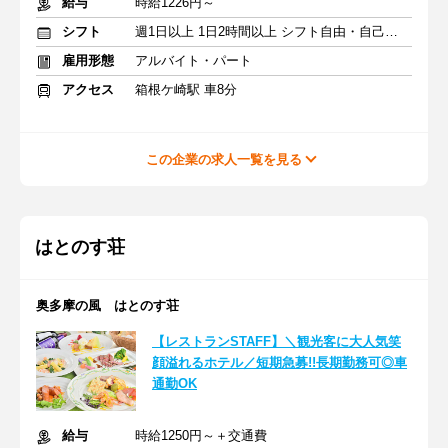
給与
時給1226円～
シフト
週1日以上 1日2時間以上 シフト自由・自己申告
雇用形態
アルバイト・パート
アクセス
箱根ケ崎駅 車8分
この企業の求人一覧を見る
はとのす荘
奥多摩の風 はとのす荘
【レストランSTAFF】＼観光客に大人気笑
顔溢れるホテル／短期急募!!長期勤務可◎車
通勤OK
給与
時給1250円～＋交通費