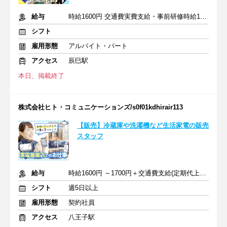
給与
時給1600円 交通費実費支給・事前研修時給1300円
シフト
雇用形態
アルバイト・パート
アクセス
辰巳駅
本日、掲載終了
株式会社ヒト・コミュニケーションズ/s0f01kdhirair113
【販売】冷蔵庫や洗濯機など生活家電の販売
スタッフ
給与
時給1600円 ～1700円＋交通費支給(定期代上限)
シフト
週5日以上
雇用形態
契約社員
アクセス
八王子駅