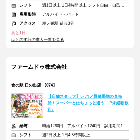
シフト
週1日以上 1日4時間以上 シフト自由・自己申告
雇用形態
アルバイト・パート
アクセス
鳩ノ巣駅 徒歩3分
あと1日
はとのす荘の求人一覧を見る
ファームドゥ株式会社
食の駅 日の出店 【074】
【店舗スタッフ】レア!／野菜果物の直売
所！スーパーとはちょっと違う…!?未経験歓
迎♪
給与
時給1260円 アルバイト1240円 試用期間1230円 交通費支給あり
シフト
週2日以上 1日4.5時間以上