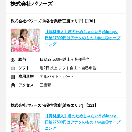
株式会社パワーズ
株式会社パワーズ 渋谷営業所[三鷹エリア]【130】
【資材搬入】君のためじゃないMyMoney♪
日給27500円はアナタのもの！学生◎オープ
ニング
給与
日給27,500円以上＋各種手当
シフト
週2日以上 シフト自由・自己申告
雇用形態
アルバイト・パート
アクセス
三鷹駅
株式会社パワーズ 渋谷営業所[渋谷エリア] 【121】
【資材搬入】君のためじゃないMyMoney♪
日給27500円はアナタのもの！学生◎オープ
ニング