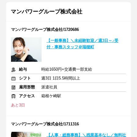
マンパワーグループ株式会社
マンパワーグループ株式会社/1720686
【一般事務】＼未経験歓迎／週3日～♪受
付・事務スタッフ＠瑞穂町
給与
時給1650円+交通費一部支給
シフト
週3日 1日5.5時間以上
雇用形態
派遣社員
アクセス
箱根ケ崎駅
あと3日
マンパワーグループ株式会社/1711316
【人事・総務事務】＼残業基本なし／無料社