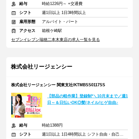
給与
時給1226円～ +交通費
シフト
週1日以上 1日3時間以上
雇用形態
アルバイト・パート
アクセス
箱根ケ崎駅
セブンイレブン瑞穂二本木東店の求人一覧を見る
株式会社リージェンシー
株式会社リージェンシー 関東支社/KTMBSS0117SS
【部品の軽作業】登録制*＼10月末まで／週1
日～＆日払いOK◎髪/ネイル/ヒゲ自由♪
給与
時給1388円
シフト
週1日以上 1日4時間以上 シフト自由・自己申告