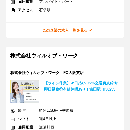
雇用形態
アルバイト・パート
アクセス
石切駅
この企業の求人一覧を見る
株式会社ウィルオブ・ワーク
株式会社ウィルオブ・ワーク FO大阪支店
【ライン作業】≪日払いOK≫交通費支給★
即日勤務◎有給休暇あり！吉田駅_H50299
給与
時給1283円 +交通費
シフト
週4日以上
雇用形態
派遣社員