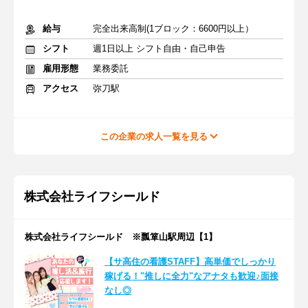
給与
完全出来高制(1ブロック：6600円以上）
シフト
週1日以上 シフト自由・自己申告
雇用形態
業務委託
アクセス
弥刀駅
この企業の求人一覧を見る
株式会社ライフシールド
株式会社ライフシールド ※瓢箪山駅周辺【1】
【サ高住の看護STAFF】高単価でしっかり
稼げる！"推しに全力"なアナタも歓迎♪面接
なし◎