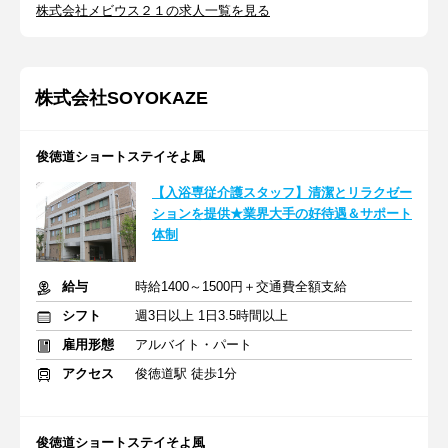
株式会社メビウス２１の求人一覧を見る
株式会社SOYOKAZE
俊徳道ショートステイそよ風
【入浴専従介護スタッフ】清潔とリラクゼー
ションを提供★業界大手の好待遇＆サポート
体制
給与
時給1400～1500円＋交通費全額支給
シフト
週3日以上 1日3.5時間以上
雇用形態
アルバイト・パート
アクセス
俊徳道駅 徒歩1分
俊徳道ショートステイそよ風