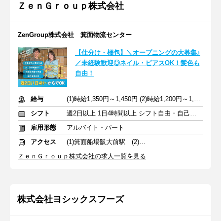
ＺｅｎＧｒｏｕｐ株式会社
ZenGroup株式会社 箕面物流センター
【仕分け・梱包】＼オープニングの大募集♪
／未経験歓迎◎ネイル・ピアスOK！髪色も
自由！
給与
(1)時給1,350円～1,450円 (2)時給1,200円～1,300円
シフト
週2日以上 1日4時間以上 シフト自由・自己申告
雇用形態
アルバイト・パート
アクセス
(1)箕面船場阪大前駅 (2)鴻池新田駅
ＺｅｎＧｒｏｕｐ株式会社の求人一覧を見る
株式会社ヨシックスフーズ