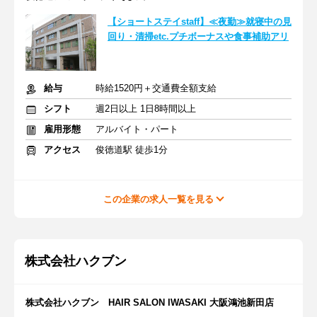
【ショートステイstaff】≪夜勤≫就寝中の見
回り・清掃etc.プチボーナスや食事補助アリ
給与
時給1520円＋交通費全額支給
シフト
週2日以上 1日8時間以上
雇用形態
アルバイト・パート
アクセス
俊徳道駅 徒歩1分
この企業の求人一覧を見る
株式会社ハクブン
株式会社ハクブン HAIR SALON IWASAKI 大阪鴻池新田店