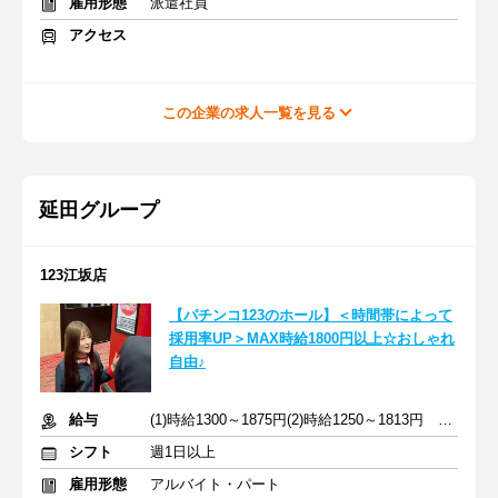
雇用形態
派遣社員
アクセス
この企業の求人一覧を見る
延田グループ
123江坂店
【パチンコ123のホール】＜時間帯によって
採用率UP＞MAX時給1800円以上☆おしゃれ
自由♪
給与
(1)時給1300～1875円(2)時給1250～1813円 ※深夜手当含む
シフト
週1日以上
雇用形態
アルバイト・パート