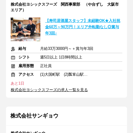
株式会社ヨシックスフーズ 関西事業部 （や台ずし 大阪市
エリア）
【寿司居酒屋スタッフ】未経験OK★入社祝
金60万～90万円！エリア外転勤なし◎賞与
年3回♪
給与
月給33万3000円～＋賞与年3回
シフト
週5日以上 1日8時間以上
雇用形態
正社員
アクセス
(1)大国町駅 (2)瓢箪山駅 (3)岸和田駅
あと1日
株式会社ヨシックスフーズの求人一覧を見る
株式会社サンギョウ