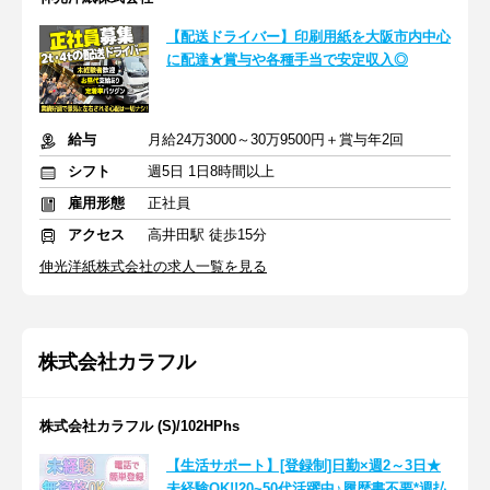
【配送ドライバー】印刷用紙を大阪市内中心
に配達★賞与や各種手当で安定収入◎
給与
月給24万3000～30万9500円＋賞与年2回
シフト
週5日 1日8時間以上
雇用形態
正社員
アクセス
高井田駅 徒歩15分
伸光洋紙株式会社の求人一覧を見る
株式会社カラフル
株式会社カラフル (S)/102HPhs
【生活サポート】[登録制]日勤×週2～3日★
未経験OK!!20~50代活躍中♪履歴書不要*週払