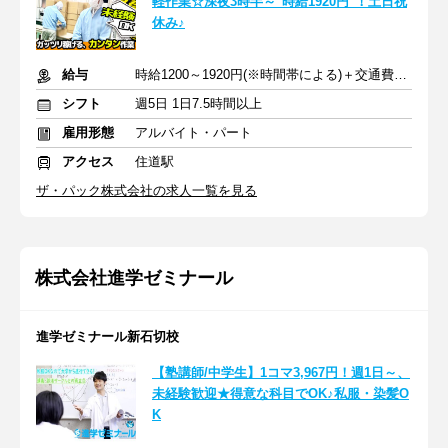
軽作業☆深夜3時半～"時給1920円"！土日祝
休み♪
給与
時給1200～1920円(※時間帯による)＋交通費支給
シフト
週5日 1日7.5時間以上
雇用形態
アルバイト・パート
アクセス
住道駅
ザ・パック株式会社の求人一覧を見る
株式会社進学ゼミナール
進学ゼミナール新石切校
【塾講師/中学生】1コマ3,967円！週1日～、
未経験歓迎★得意な科目でOK♪私服・染髪O
K