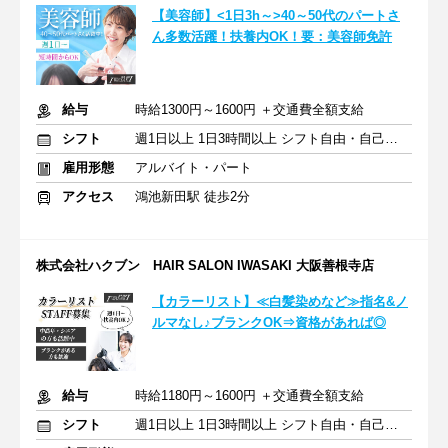
【美容師】<1日3h～>40～50代のパートさ
ん多数活躍！扶養内OK！要：美容師免許
給与
時給1300円～1600円 ＋交通費全額支給
シフト
週1日以上 1日3時間以上 シフト自由・自己申告
雇用形態
アルバイト・パート
アクセス
鴻池新田駅 徒歩2分
株式会社ハクブン HAIR SALON IWASAKI 大阪善根寺店
【カラーリスト】≪白髪染めなど≫指名&ノ
ルマなし♪ブランクOK⇒資格があれば◎
給与
時給1180円～1600円 ＋交通費全額支給
シフト
週1日以上 1日3時間以上 シフト自由・自己申告