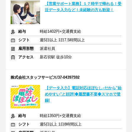
【営業サポート業務】１７時半で帰れる！受
注データ入力など！未経験の方も歓迎！
給与
時給1402円+交通費支給
シフト
週5日以上 1日7.5時間以上
雇用形態
派遣社員
アクセス
新石切駅 徒歩10分
株式会社スタッフサービス/37-04397592
【データ入力】電話対応ほぼなし♪だから"始
めやすい"と好評!◆履歴書不要◆スマホで登
録!
給与
時給1350円+交通費支給
シフト
週5日以上 1日8時間以上