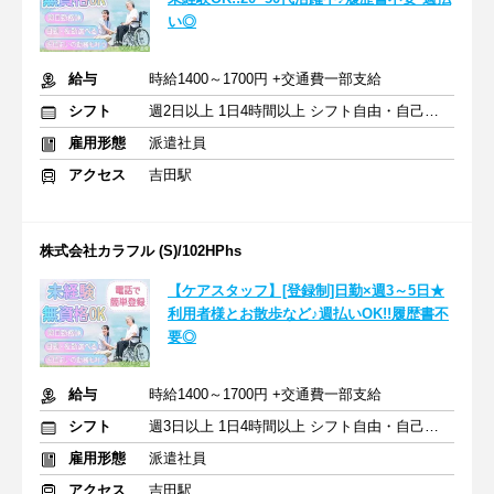
い◎
給与
時給1400～1700円 +交通費一部支給
シフト
週2日以上 1日4時間以上 シフト自由・自己申告
雇用形態
派遣社員
アクセス
吉田駅
株式会社カラフル (S)/102HPhs
【ケアスタッフ】[登録制]日勤×週3～5日★
利用者様とお散歩など♪週払いOK!!履歴書不
要◎
給与
時給1400～1700円 +交通費一部支給
シフト
週3日以上 1日4時間以上 シフト自由・自己申告
雇用形態
派遣社員
アクセス
吉田駅