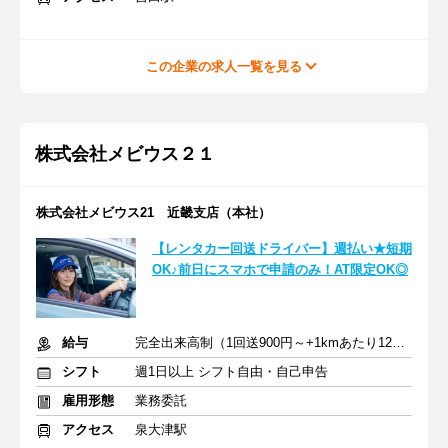
この企業の求人一覧を見る
株式会社メビウス２１
株式会社メビウス21 近畿支店（本社）
【レンタカー回送ドライバー】週払い★短期
OK♪前日にスマホで申請のみ！AT限定OK◎
給与
完全出来高制（1回送900円～+1kmあたり12円～）＋交通費
シフト
週1日以上 シフト自由・自己申告
雇用形態
業務委託
アクセス
泉大津駅