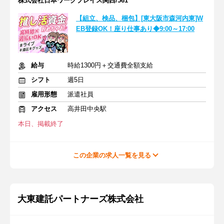
株式会社日本ワークプレイス関西/561
【組立、検品、梱包】[東大阪市森河内東]W
EB登録OK！座り仕事あり◆9:00～17:00
給与
時給1300円＋交通費全額支給
シフト
週5日
雇用形態
派遣社員
アクセス
高井田中央駅
本日、掲載終了
この企業の求人一覧を見る
大東建託パートナーズ株式会社