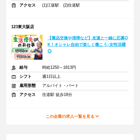
アクセス
(1)江坂駅 (2)住道駅
123東大阪店
【賞品交換や清掃など】友達と一緒に応募O
K！オシャレ自由で楽しく働こう♪女性活躍
◎
給与
時給1250～1813円
シフト
週1日以上
雇用形態
アルバイト・パート
アクセス
住道駅 徒歩18分
この企業の求人一覧を見る