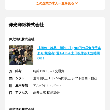
この企業の求人一覧を見る
伸光洋紙株式会社
伸光洋紙株式会社
【梱包・検品・棚卸し】[700円の昼食代手当
あり(規定有)]週1~OK＆土日祝休み★短時間
OK！
給与
時給1180円～+交通費
シフト
週1日以上 1日2.5時間以上 シフト自由・自己申告
雇用形態
アルバイト・パート
アクセス
高井田駅 徒歩15分
伸光洋紙株式会社