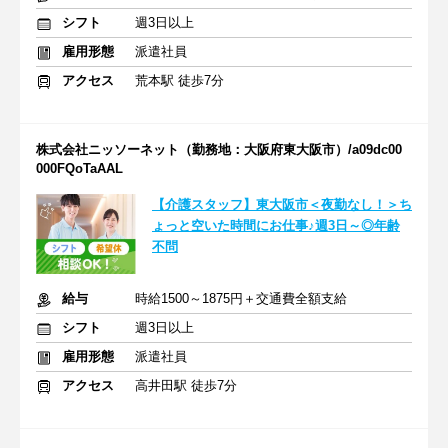
シフト
週3日以上
雇用形態
派遣社員
アクセス
荒本駅 徒歩7分
株式会社ニッソーネット（勤務地：大阪府東大阪市）/a09dc00
000FQoTaAAL
【介護スタッフ】東大阪市＜夜勤なし！＞ち
ょっと空いた時間にお仕事♪週3日～◎年齢
不問
給与
時給1500～1875円＋交通費全額支給
シフト
週3日以上
雇用形態
派遣社員
アクセス
高井田駅 徒歩7分