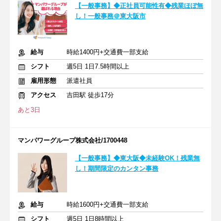
【一般事務】◆正社員可能性有◆残業ほぼ無
し！一般事務＠東大阪市
給与
時給1400円+交通費一部支給
シフト
週5日 1日7.5時間以上
雇用形態
派遣社員
アクセス
吉田駅 徒歩17分
あと3日
マンパワーグループ株式会社/1700448
【一般事務】◆東大阪◆未経験OK！残業無
し！期間限定のカンタン事務
給与
時給1600円+交通費一部支給
シフト
週5日 1日8時間以上