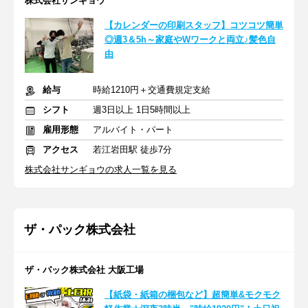
株式会社サンギョウ
【カレンダーの印刷スタッフ】コツコツ簡単
◎週3＆5h～家庭やWワークと両立♪髪色自
由
給与
時給1210円＋交通費規定支給
シフト
週3日以上 1日5時間以上
雇用形態
アルバイト・パート
アクセス
若江岩田駅 徒歩7分
株式会社サンギョウの求人一覧を見る
ザ・パック株式会社
ザ・パック株式会社 大阪工場
【紙袋・紙箱の梱包など】超簡単&モクモク