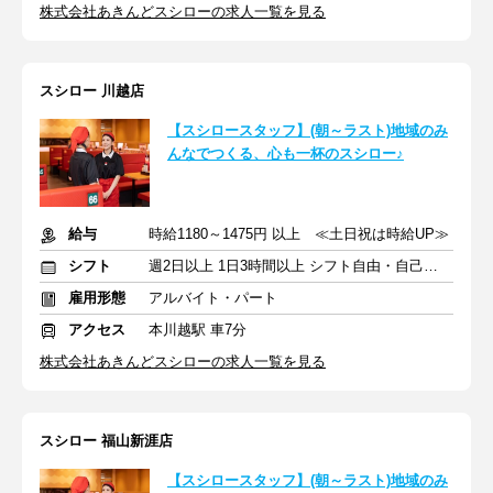
株式会社あきんどスシローの求人一覧を見る
スシロー 川越店
【スシロースタッフ】(朝～ラスト)地域のみ
んなでつくる、心も一杯のスシロー♪
給与
時給1180～1475円 以上 ≪土日祝は時給UP≫
シフト
週2日以上 1日3時間以上 シフト自由・自己申告
雇用形態
アルバイト・パート
アクセス
本川越駅 車7分
株式会社あきんどスシローの求人一覧を見る
スシロー 福山新涯店
【スシロースタッフ】(朝～ラスト)地域のみ