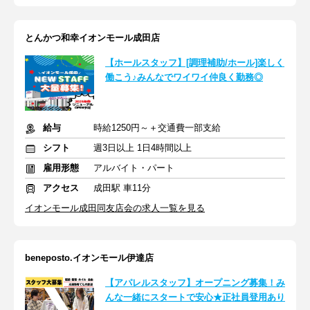
とんかつ和幸イオンモール成田店
【ホールスタッフ】[調理補助/ホール]楽しく
働こう♪みんなでワイワイ仲良く勤務◎
給与
時給1250円～＋交通費一部支給
シフト
週3日以上 1日4時間以上
雇用形態
アルバイト・パート
アクセス
成田駅 車11分
イオンモール成田同友店会の求人一覧を見る
beneposto.イオンモール伊達店
【アパレルスタッフ】オープニング募集！み
んな一緒にスタートで安心★正社員登用あり