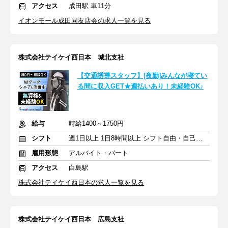
アクセス
成田駅 車11分
イオンモール成田同友店会の求人一覧を見る
株式会社テイケイ西日本 城北支社
【交通誘導スタッフ】[夜勤]みんなが寝てい
る間に収入GET★週払いあり！未経験OK♪
給与
時給1400～1750円
シフト
週1日以上 1日8時間以上 シフト自由・自己申告
雇用形態
アルバイト・パート
アクセス
白島駅
株式会社テイケイ西日本の求人一覧を見る
株式会社テイケイ西日本 広島支社