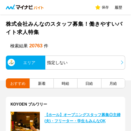
保存
履歴
株式会社みんなのスタッフ募集！働きやすいバ
イト求人特集
20763
検索結果
件
エリア
指定しない
おすすめ
新着
時給
日給
月給
KOYOEN ブルワリー
【ホール】オープニングスタッフ募集◎主婦
(夫)・フリーター・学生もみんなOK