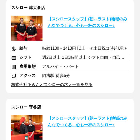
スシロー 津大倉店
【スシロースタッフ】(朝～ラスト)地域のみ
んなでつくる、心も一杯のスシロー♪
給与
時給1130～1413円 以上 ≪土日祝は時給UP≫
シフト
週2日以上 1日3時間以上 シフト自由・自己申告
雇用形態
アルバイト・パート
アクセス
阿漕駅 徒歩6分
株式会社あきんどスシローの求人一覧を見る
スシロー 守谷店
【スシロースタッフ】(朝～ラスト)地域のみ
んなでつくる、心も一杯のスシロー♪