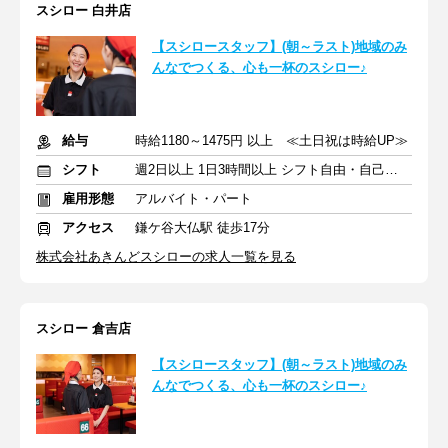
スシロー 白井店
【スシロースタッフ】(朝～ラスト)地域のみ
んなでつくる、心も一杯のスシロー♪
給与
時給1180～1475円 以上 ≪土日祝は時給UP≫
シフト
週2日以上 1日3時間以上 シフト自由・自己申告
雇用形態
アルバイト・パート
アクセス
鎌ケ谷大仏駅 徒歩17分
株式会社あきんどスシローの求人一覧を見る
スシロー 倉吉店
【スシロースタッフ】(朝～ラスト)地域のみ
んなでつくる、心も一杯のスシロー♪