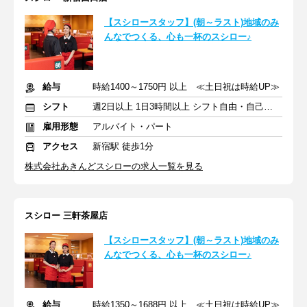
【スシロースタッフ】(朝～ラスト)地域のみ
んなでつくる、心も一杯のスシロー♪
給与
時給1400～1750円 以上 ≪土日祝は時給UP≫
シフト
週2日以上 1日3時間以上 シフト自由・自己申告
雇用形態
アルバイト・パート
アクセス
新宿駅 徒歩1分
株式会社あきんどスシローの求人一覧を見る
スシロー 三軒茶屋店
【スシロースタッフ】(朝～ラスト)地域のみ
んなでつくる、心も一杯のスシロー♪
給与
時給1350～1688円 以上 ≪土日祝は時給UP≫