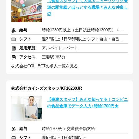
【食堂スタッフ】＼人気メニューゾクゾク★
道の駅常総／ほっとする職場＊みんな仲良し
◎
給与
時給1230円以上（土日祝は時給1300円）＋交通費
シフト
週2日以上 1日5時間以上 シフト自由・自己申告
雇用形態
アルバイト・パート
アクセス
三妻駅 車3分
株式会社COLLECTの求人一覧を見る
株式会社カインズスタッフ/KF16239JR
【事務スタッフ】みんな知ってる！コンビニ
の食品倉庫でデータ入力♪時給1700円★
給与
時給1700円＋交通費全額支給
シフト
週5日以上 1日8時間以上