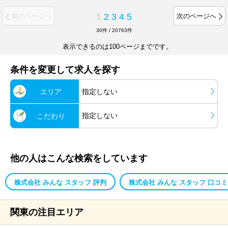
1
2
3
4
5
前のページへ
次のページへ
30
件
/
20763
件
表示できるのは100ページまでです。
条件を変更して求人を探す
エリア
指定しない
指定しない
こだわり
他の人はこんな検索をしています
株式会社 みんな スタッフ 評判
株式会社 みんな スタッフ 口コミ
関東の注目エリア