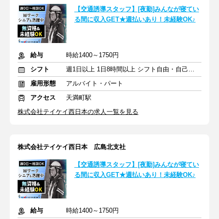
【交通誘導スタッフ】[夜勤]みんなが寝てい
る間に収入GET★週払いあり！未経験OK♪
給与
時給1400～1750円
シフト
週1日以上 1日8時間以上 シフト自由・自己申告
雇用形態
アルバイト・パート
アクセス
天満町駅
株式会社テイケイ西日本の求人一覧を見る
株式会社テイケイ西日本 広島北支社
【交通誘導スタッフ】[夜勤]みんなが寝てい
る間に収入GET★週払いあり！未経験OK♪
給与
時給1400～1750円