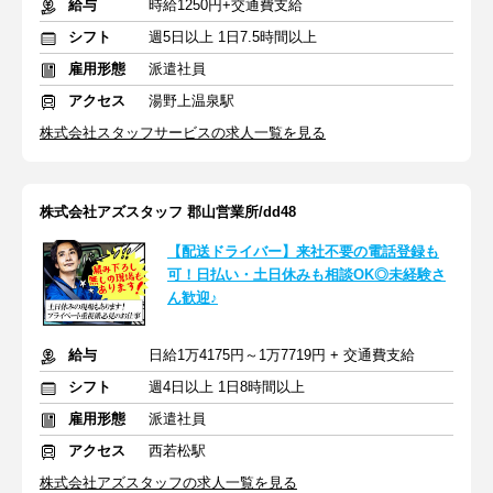
給与
時給1250円+交通費支給
シフト
週5日以上 1日7.5時間以上
雇用形態
派遣社員
アクセス
湯野上温泉駅
株式会社スタッフサービスの求人一覧を見る
株式会社アズスタッフ 郡山営業所/dd48
【配送ドライバー】来社不要の電話登録も
可！日払い・土日休みも相談OK◎未経験さ
ん歓迎♪
給与
日給1万4175円～1万7719円 + 交通費支給
シフト
週4日以上 1日8時間以上
雇用形態
派遣社員
アクセス
西若松駅
株式会社アズスタッフの求人一覧を見る