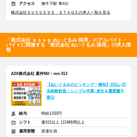
アクセス
撫牛子駅 車4分
株式会社ＳＵＣＣＥＳＳ ＳＴＡＧＥの求人一覧を見る
「株式会社 ａｑｕａ ぬいぐるみ 採用」のアルバイト・
バイトに関連する「株式会社 ぬいぐるみ 採用」の求人情
報
A2X株式会社 案件NO：mn-313
【ぬいぐるみのピッキング・梱包】日払い◎
未経験歓迎！シンプル作業♪来社＆履歴書不
要◎
給与
時給1250円
シフト
週3日以上 1日8時間以上
雇用形態
派遣社員