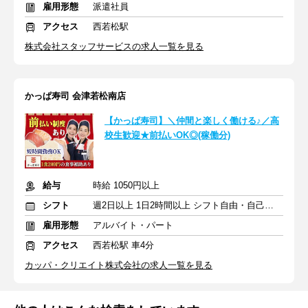
雇用形態
派遣社員
アクセス
西若松駅
株式会社スタッフサービスの求人一覧を見る
かっぱ寿司 会津若松南店
【かっぱ寿司】＼仲間と楽しく働ける♪／高
校生歓迎★前払いOK◎(稼働分)
給与
時給 1050円以上
シフト
週2日以上 1日2時間以上 シフト自由・自己申告
雇用形態
アルバイト・パート
アクセス
西若松駅 車4分
カッパ・クリエイト株式会社の求人一覧を見る