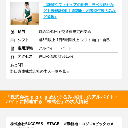
【雑貨やフィギュアの梱包・ラベル貼りな
ど】未経験OK！週3/5h～相談◎午後のみな
ど柔軟♪
給与
時給1141円＋交通費規定内支給
シフト
週3日以上 1日5時間以上 シフト自由・自己申告
雇用形態
アルバイト・パート
アクセス
戸田公園駅 徒歩15分
あと5日
野口倉庫株式会社の求人一覧を見る
「株式会社 ａｑｕａ ぬいぐるみ 採用」のアルバイト・
バイトに関連する「株式会」の求人情報
株式会社SUCCESS STAGE ※勤務地：コジマ×ビックカメ