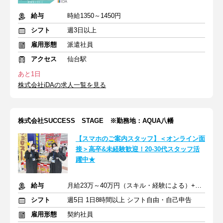
給与
時給1350～1450円
シフト
週3日以上
雇用形態
派遣社員
アクセス
仙台駅
あと1日
株式会社iDAの求人一覧を見る
株式会社SUCCESS STAGE ※勤務地：AQUA八幡
【スマホのご案内スタッフ】＜オンライン面
接＞高卒&未経験歓迎！20-30代スタッフ活
躍中★
給与
月給23万～40万円（スキル・経験による）+交通費全額支給
シフト
週5日 1日8時間以上 シフト自由・自己申告
雇用形態
契約社員