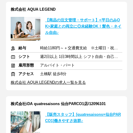
株式会社 AQUA LEGEND
【商品の注文管理・サポート】<平日のみO
K>家庭との両立に◎未経験OK！髪色・ネイ
ル自由♪
給与
時給1180円～＋交通費支給 ※土曜日・祝日は時給50円UP！
シフト
週2日以上 1日3時間以上 シフト自由・自己申告
雇用形態
アルバイト・パート
アクセス
土橋駅 徒歩8分
株式会社 AQUA LEGENDの求人一覧を見る
株式会社iDA quatresaisons 仙台PARCO1店/12096101
【販売スタッフ】[quatresaisons×仙台PAR
CO1]働きやすさ抜群♪