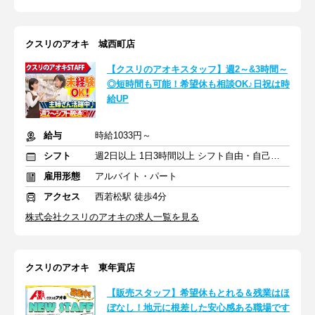
クスリのアオキ 城西町店
【クスリのアオキスタッフ】週2～&3時間～
◎短時間も可能！希望休も相談OK♪日祝は時
給UP
給与
時給1033円～
シフト
週2日以上 1日3時間以上 シフト自由・自己申告
雇用形態
アルバイト・パート
アクセス
西若松駅 徒歩4分
株式会社クスリのアオキの求人一覧を見る
クスリのアオキ 東年貢店
【販売スタッフ】希望休もとれる＆残業はほ
ぼなし！地元に根差した安心感ある職場です