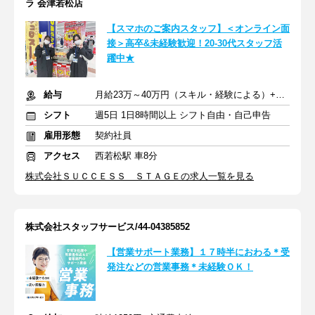
ラ 会津若松店
【スマホのご案内スタッフ】＜オンライン面
接＞高卒&未経験歓迎！20-30代スタッフ活
躍中★
給与
月給23万～40万円（スキル・経験による）+交通費全額支給
シフト
週5日 1日8時間以上 シフト自由・自己申告
雇用形態
契約社員
アクセス
西若松駅 車8分
株式会社ＳＵＣＣＥＳＳ ＳＴＡＧＥの求人一覧を見る
株式会社スタッフサービス/44-04385852
【営業サポート業務】１７時半におわる＊受
発注などの営業事務＊未経験ＯＫ！