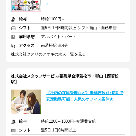
♪
給与
時給1100円～
シフト
週5日 1日5時間以上 シフト自由・自己申告
雇用形態
アルバイト・パート
アクセス
南若松駅 車4分
株式会社クスリのアオキの求人一覧を見る
株式会社スタッフサービス/福島県会津若松市・郡山【西若松
駅】
【社内の在庫管理など】未経験歓迎♪長期で
安定勤務可能！人気のオフィス案件★
給与
時給1200～1300円+交通費支給
シフト
週5日 1日6時間以上