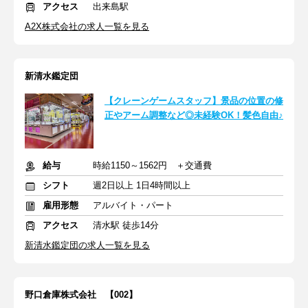
アクセス
出来島駅
A2X株式会社の求人一覧を見る
新清水鑑定団
【クレーンゲームスタッフ】景品の位置の修
正やアーム調整など◎未経験OK！髪色自由♪
給与
時給1150～1562円 ＋交通費
シフト
週2日以上 1日4時間以上
雇用形態
アルバイト・パート
アクセス
清水駅 徒歩14分
新清水鑑定団の求人一覧を見る
野口倉庫株式会社 【002】