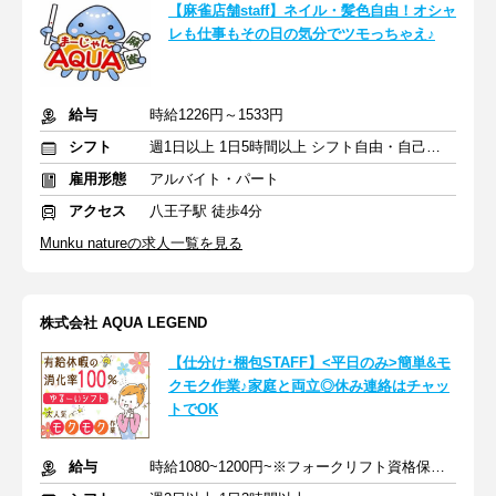
【麻雀店舗staff】ネイル・髪色自由！オシャ
レも仕事もその日の気分でツモっちゃえ♪
給与
時給1226円～1533円
シフト
週1日以上 1日5時間以上 シフト自由・自己申告
雇用形態
アルバイト・パート
アクセス
八王子駅 徒歩4分
Munku natureの求人一覧を見る
株式会社 AQUA LEGEND
【仕分け･梱包STAFF】<平日のみ>簡単&モ
クモク作業♪家庭と両立◎休み連絡はチャッ
トでOK
給与
時給1080~1200円~※フォークリフト資格保持者:時給1200円~1400円